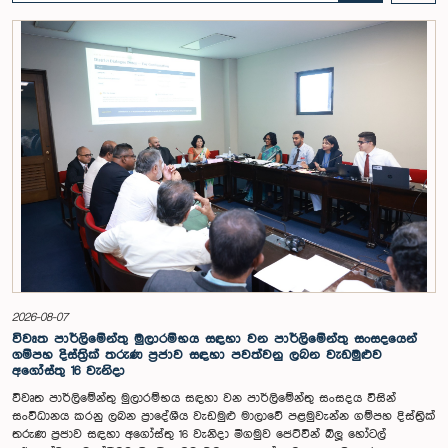
මහාචාර්ය ඒ.එච්.එම්.එච්. අබයරත්න මහතාගේ සභාපතිත්වයෙන්
පාර්ලිමේන්තුවේදී පසුගියදා රැස් වූ අවස්ථාවේදීය.එහිදී 2004, 2007 සහ 2022
වසරවල පාර්ලිමේන්තු තේරීම් කාරක සභා වාර්තා මෙන්ම පුද්ගලයන් හා
සංවිධාන විසින් ඉදිරිපත් කර ඇති යෝජනා 31ක් පදනම් කර ගනිමින් මැතිවරණ
ප්‍රතිසංස්කරණ සම්බන්ධයෙන් දීර්ඝ ලෙස සාකච්ඡා කෙරිණි.සාකච්ඡාවේදී පළාත්
පාලන මැතිවරණ ක්‍රමය සඳහා මිශ්‍ර මැතිවරණ ක්‍රමයක් හඳුන්වා දීම, සුළු පක්ෂ
හා සුළුතර කණ්ඩායම්වල නියෝජනය තහවුරු කිරීම, කාන්තා නියෝජනය
වැඩිදියුණු කිරීම, විද්‍යුත් ඡන්ද ක්‍රමවේදයක් හඳුන්වා දීම සහ කල්තියා ඡන්දය
ප්‍රකාශ කිරීමේ පහසුකම් සැලසීම ඇතුළු යෝජනා පිළිබඳව අවධානය යොමු
විය. එමෙන්ම විදේශගත ශ්‍රී ලාංකිකයන්ට ඡන්ද අයිතිය ලබාදීම සම්බන්ධයෙන්
වන යෝජනා පිළිබඳව ද සලකා බැලුණු අතර, ඒ සඳහා අවශ්‍ය නීතිමය හා
පරිපාලනමය ප්‍රතිපාදන පිළිබඳ වැඩිදුර අධ්‍යයනය කිරීමේ අවශ්‍යතාව
අවධාරණය කෙරිණි.කාරක සභාව විසින් පත් කළ විශේෂඥ මණ්ඩලය මඟින්
ලැබී ඇති යෝජනා 31 සහ පූර්ව පාර්ලිමේන්තු තේරීම් කාරක සභා වාර්තා
විශ්ලේෂණය කර ප්‍රායෝගික නිර්දේශ සහිත වාර්තාවක් සකස් කිරීමට නියමිත
අතර, එම නිර්දේශ සමාලෝචනය කිරීම සඳහා ඉදිරි කටයුතු සිදු කිරීමට කාරක
සභාව තීරණය කළේය.මෙම රැස්වීමට කාරක සභා සාමාජික ගරු අමාත්‍ය
ආචාර්ය උපාලි පන්නිලගේ මහතා සහ ගරු පාර්ලිමේන්තු මන්ත්‍රීවරුන් වන රවී
2026-08-07
කරුණානායක, රුවන්තිලක ජයකොඩි සහ කදිරවේලු ෂන්මුගම් කුගදාසන් යන
විවෘත පාර්ලිමේන්තු මුලාරම්භය සඳහා වන පාර්ලිමේන්තු සංසදයෙන්
මහත්වරු සහභාගී වූහ.
ගම්පහ දිස්ත්‍රික් තරුණ ප්‍රජාව සඳහා පවත්වනු ලබන වැඩමුළුව
අගෝස්තු 16 වැනිදා
විවෘත පාර්ලිමේන්තු මුලාරම්භය සඳහා වන පාර්ලිමේන්තු සංසදය විසින්
සංවිධානය කරනු ලබන ප්‍රාදේශීය වැඩමුළු මාලාවේ පළමුවැන්න ගම්පහ දිස්ත්‍රික්
තරුණ ප්‍රජාව සඳහා අගෝස්තු 16 වැනිදා මීගමුව ජෙට්වින් බ්ලූ හෝටල්