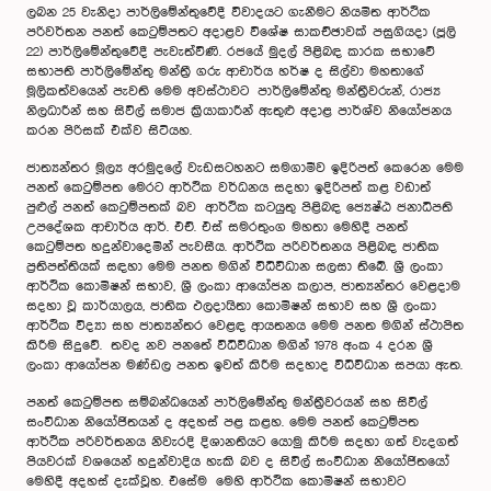
ලබන 25 වැනිදා පාර්ලිමේන්තුවේදී විවාදයට ගැනීමට නියමිත ආර්ථික
පරිවර්තන පනත් කෙටුම්පතට අදාළව විශේෂ සාකච්ඡාවක් පසුගියදා (ජූලි
22) පාර්ලිමේන්තුවේදී පැවැත්විණි. රජයේ මුදල් පිළිබඳ කාරක සභාවේ
සභාපති පාර්ලිමේන්තු මන්ත්‍රී ගරු ආචාර්ය හර්ෂ ද සිල්වා මහතාගේ
මූලිකත්වයෙන් පැවති මෙම අවස්ථාවට පාර්ලිමේන්තු මන්ත්‍රීවරුන්, රාජ්‍ය
නිලධාරීන් සහ සිවිල් සමාජ ක්‍රියාකාරීන් ඇතුළු අදාළ පාර්ශ්ව නියෝජනය
කරන පිරිසක් එක්ව සිටියහ.
ජාත්‍යන්තර මූල්‍ය අරමුදලේ වැඩසටහනට සමගාමීව ඉදිරිපත් කෙරෙන මෙම
පනත් කෙටුම්පත මෙරට ආර්ථික වර්ධනය සදහා ඉදිරිපත් කළ වඩාත්
පුළුල් පනත් කෙටුම්පතක් බව ආර්ථික කටයුතු පිළිබඳ ජ්‍යෙෂ්ඨ ජනාධිපති
උපදේශක ආචාර්ය ආර්. එච්. එස් සමරතුංග මහතා මෙහිදී පනත්
කෙටුම්පත හදුන්වාදෙමින් පැවසීය. ආර්ථික පරිවර්තනය පිළිබඳ ජාතික
ප්‍රතිපත්තියක් සඳහා මෙම පනත මගින් විධිවිධාන සලසා තිබේ. ශ්‍රී ලංකා
ආර්ථික කොමිෂන් සභාව, ශ්‍රී ලංකා ආයෝජන කලාප, ජාත්‍යන්තර වෙළදාම
සදහා වූ කාර්යාලය, ජාතික ඵලදායිතා කොමිෂන් සභාව සහ ශ්‍රී ලංකා
ආර්ථික විද්‍යා සහ ජාත්‍යන්තර වෙළඳ ආයතනය මෙම පනත මගින් ස්ථාපිත
කිරීම සිදුවේ. තවද නව පන‍තේ විධිවිධාන මගින් 1978 අංක 4 දරන ශ්‍රී
ලංකා ආයෝජන මණ්ඩල පනත ඉවත් කිරීම සදහාද විධිවිධාන සපයා ඇත.
පනත් කෙටුම්පත සම්බන්ධයෙන් පාර්ලිමේන්තු මන්ත්‍රීවරයන් සහ සිවිල්
සංවිධාන නියෝජිතයන් ද අදහස් පළ කළහ. මෙම පනත් කෙටුම්පත
ආර්ථික පරිවර්තනය නිවැරදි දිශානතියට යොමු කිරීම සදහා ගත් වැදගත්
පියවරක් ‍වශයෙන් හදුන්වාදිය හැකි බව ද සිවිල් සංවිධාන නියෝජිතයෝ
මෙහිදී අදහස් දැක්වූහ. එසේම මෙහි ආර්ථික කොමිෂන් සභාවට