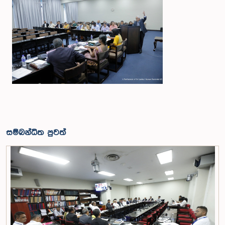
සම්බන්ධිත පුවත්