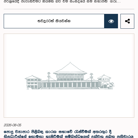
පරිශ්‍රයේදී පැවැත්වීමට නියමිත බව එම සංසදයේ සම සභාපති ගරු
පාර්ලිමේන්තු මන්ත්‍රී ෂානක්කියන් රාජපුත්තිරන් රාසමාණික්කම් මහතා පැවසීය.ඒ
මහතාගේ ප්‍රධානත්වයෙන් 2026.08.05 දින පැවති එම සංසදයේ රැස්වීමේදී මීට
අදාළ සංවිධාන කටයුතු පිළිබඳව සාකච්ඡා කෙරිණි. තරුණ නියෝජිතයන්ගේ
තවදුරටත් කියවන්න
සහභාගීත්වයෙන් විවෘත පාර්ලිමේන්තු සංකල්පය තවදුරටත් ප්‍රවර්ධනය කිරීමේ
අරමුණින් මෙම වැඩමුළු මාලාව සංවිධානය කෙරෙන අතර සංසදයේ සාමාජික
මන්ත්‍රීවරු මෙන්ම ගම්පහ දිස්ත්‍රික් පාර්ලිමේන්තු මන්ත්‍රීවරුන් ද මෙම අවස්ථාවට
සහභාගී වීමට නියමිතය.මෙම වැඩමුළු මගීන් විශේෂයෙන් තරුණ ප්‍රජාව
පාර්ලිමේන්තු කටයුතු, ව්‍යවස්ථාදායක ක්‍රියාවලිය සහ විවෘත පාර්ලිමේන්තු
මූලධර්ම පිළිබඳ දැනුවත් කිරීම මෙන්ම, පාර්ලිමේන්තුව සහ පුරවැසියන් අතර
සම්බන්ධතාව තවදුරටත් ශක්තිමත් කිරීම ද අපේක්ෂා කෙරේ.මෙම රැස්වීමට
සංසදයේ සාමාජික මන්ත්‍රීවරු සහ වැඩමුළු මාලාව සඳහා අනුග්‍රාහකත්වය
සපයන සංවර්ධන සහකරු වන CII (Coalition for Inclusive Impact)
ආයතනයේ නියෝජිතයෝ එක්ව සිටියහ.මෙම වැඩමුළුව සඳහා සහභාගීවීමට
අපේක්ෂා කරන ගම්පහ දිස්ත්‍රික්කයේ වයස අවු 18 – 35 අතර තරුණ තරුණියන්
https://forms.gle/aVp5UzhLbtPSmVap8 සබැඳිය ඔස්සේ අදාළ පෝරමය
සම්පූර්ණ කොට ලියාපදිංචි විය විය යුතුය.
2026-08-05
පොදු ව්‍යාපාර පිළිබඳ කාරක සභාවේ රැස්වීමක් අතරතුර දී
නිලධාරීන්ගේ නොමනා හැසිරීමක් සම්බන්ධයෙන් දක්වනු ලබන ප්‍රතිචාරය