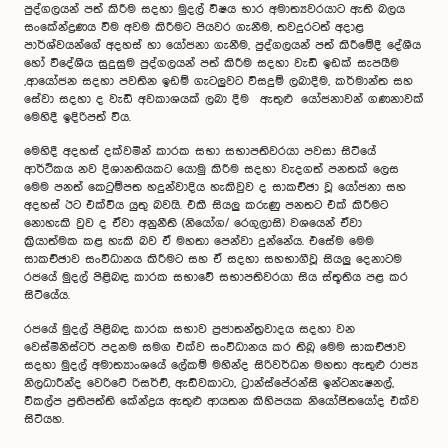
පුද්ගලයන් පත් කිරීම සදහා මුදල් විෂය භාර අමාත්‍යවරයාට ඇති බලය
සංකේන්ද්‍රණය වීම අවම කිරීමට පියවර ගැනීම, තවදුරටත් අදාළ
පාර්ශ්වයන්ගේ අදහස් හා යෝජනා ගැනීම, පුද්ගලයන් පත් කිරීමේදී දේශීය
හෝ විදේශීය සුදුසුම පුද්ගලයන් පත් කිරීම සදහා වැඩි ඉඩක් සැපයීම
,ආයෝජන සදහා පවතින ඉඩම් ගැටලුවට විසදුම් ලබාදීම, කර්මාන්ත සහ
සේවා සදහා ද වැඩි අවකාශයක් ලබා දීම ඇතුළු යෝජනාවන් ගණනාවක්
මෙහිදී ඉදිරිපත් විය.
මෙහිදී අදහස් දක්වමින් කාරක සභා සභාපතිවරයා පවසා සිටියේ
ආර්ථිකය නව දිශානතියකට යොමු කි‍රීම සදහා වැදගත් පනතක් ලෙස
මෙම පනත් කෙටුම්පත හදුන්වාදිය හැකිවුව ද සාකච්ඡා වූ යෝජනා සහ
අදහස් ඊට එක්විය යුතු බවයි. එකී සියලු කරුණු පනතට එක් කිරීමට
‍නොහැකි වුව ද ඒවා අනුනීති (නියෝග/ රෙගුලාසි) වශයෙන් ඒවා
ක්‍රියාත්මක කළ හැකි බව ඒ මහතා පෙන්වා දුන්නේය. එසේම මෙම
සාකච්ඡාව සංවිධානය කිරීමට සහ ඒ සදහා සහභාගීවූ සියලු දෙනාටම
රජයේ මුදල් පිළිබඳ කාරක සභාවේ සභාපතිවරයා සිය ස්තූතිය පළ කර
සිටියේය.
රජයේ මුදල් පිළිබඳ කාරක සභාව ප්‍රජාතන්ත්‍රවාදය සදහා වන
වෙස්මිනිස්ටර් පදනම සමග එක්ව සංවිධානය කර තිබූ මෙම සාකච්ඡාව
සදහා මුදල් අමාත්‍යාංශයේ ලේකම් මහින්ද සිරිවර්ධන මහතා ඇතුළු රාජ්‍ය
නිලධාරීන්ද වෙරිටේ රිසර්ච්, ඇඩ්වකාටා, ට්‍රාන්ස්පේරන්සි ඉන්ටනැෂනල්,
විකල්ප ප්‍රතිපත්ති කේන්ද්‍රය ඇතුළු ආයතන කිහිපයක නියෝජිතයෝද එක්ව
සිටියහ.