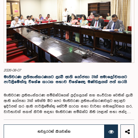
ගනිමින් වැටුප් මට්ටම පිළිබඳව කාරක සභා සභාපතිවරයා ඇතුළු මන්ත්‍රීවරුන්
විසින් අදහස් හා යෝජනා ඉදිරිපත් කරන ලදී. ආණ්ඩුක්‍රම ව්‍යස්ථාවේ 170 වෙනි
ව්‍යවස්ථාව ප්‍රකාරව විගණකාධිපති රාජ්‍ය සේවකයකු නොවන බවත් පවත්නා
රාජ්‍ය වැටුප් පරිමාණයෙන් බැහැරව විගණකාධිපතිවරයාගේ වැටුප සඳහා
විශේෂ සැලකිල්ලක් යොමු කළ හැකි බවත් මෙහිදි වැඩිදුරටත් අදහස් දක්වමින්
කාරක සභාව පවසා සිටියේය. යොජිත වැටුප, මීට පෙර සිටි
විගණකාධිපතිවරුන්ගේ වැටුප් ද සලකා බලමින් මෙම තිරණයට එළඹුණ බව
නිලධාරීන් විසින් පවසන ලදී. මිට පෙර, එය ජාතික වැටුප් හා සේවක සංඛ්‍යා
කොමිෂන් සභාවෙන් තිරණය කළ ද වර්තමානයේ එවැනි කොමිසමක් නොමැති
බවත් නිලධාරීහු සදහන් කළහ.විගණකාධිපතිවරිය සඳහා යෝජිත වැටුප්
මට්ටම අනුමත කළ ද, එම තනතුරට පැවරී ඇති වගකීම් සහ කාර්යභාරය
සැලකිල්ලට ගනිමින් වැටුප තවදුරටත් ඉහළ මට්ටමක පැවතිය යුතු බවට කාරක
සභා සභාපතිවරයා ඇතුළු මන්ත්‍රීවරුන්ගේ අදහස විය. ඒ අනුව, අදාළ වැටුප්
2026-08-07
මට්ටම සම්බන්ධයෙන් ඉදිරියේදී තවදුරටත් අවධානය යොමු කර අවශ්‍ය තීරණ
මැතිවරණ ප්‍රතිසංස්කරණයට ලැබී ඇති යෝජනා 31ක් සමාලෝචනයට
ගැනීමේ අවශ්‍යතාව ද කාරක සභාවේදී පෙන්වා දුන් අතර ස්ථිර සහ ස්වධින
පාර්ලිමේන්තු විශේෂ කාරක සභාව විශේෂඥ මණ්ඩලයක් පත් කරයි
වැටුප් හා සේවක සංඛ්‍යා කොමිෂන් සභාවක් ස්ථාපිත කරන ලෙස කාරක
සභාවේ සභාපති යෝජනා කළේය.
මැතිවරණ ප්‍රතිසංස්කරණ සම්බන්ධයෙන් පුද්ගලයන් සහ සංවිධාන වෙතින් ලැබී
ඇති යෝජනා 31ක් මෙන්ම මීට පෙර මැතිවරණ ප්‍රතිසංස්කරණවලට අදාළව
ඉදිරිපත් කර ඇති පාර්ලිමේන්තු තේරීම් කාරක සභා වාර්තා සමාලෝචනය කර,
වාර්තාවක් සකස් කිරීම සඳහා මැතිවරණ සම්බන්ධ නීති (පළාත් සභා ඡන්ද
විමසීමට අදාළ නීති හැර) සමාලෝචනය කර පාර්ලිමේන්තුවට වාර්තා කිරීම සහ
ඒ පිළිබඳ යෝජනා හා නිර්දේශ ඉදිරිපත් කිරීම සඳහා වන පාර්ලිමේන්තු විශේෂ
කාරක සභාව විසින් විශේෂඥ මණ්ඩලයක් පත් කරන ලදී.ඒ මෙම විශේෂ
තවදුරටත් කියවන්න
කාරක සභාව රාජ්‍ය පරිපාලන, පළාත් සභා සහ පළාත් පාලන ගරු අමාත්‍ය