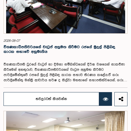
2026-08-07
විගණකාධිපතිවරියගේ වැටුප් අනුමත කිරීමට රජයේ මුදල් පිළිබඳ
කාරක සභාවේ අනුමැතිය
විගණකාධිපති ධුරයේ වැටුප් හා දීමනා සම්බන්ධයෙන් දීර්ඝ වශයෙන් සාකච්ඡා
කිරීමෙන් අනතුරුව, විගණකාධිපතිවරියගේ වැටුප අනුමත කිරීමට
පාර්ලිමේන්තුවේ රජයේ මුදල් පිළිබඳ කාරක සභාව තීරණය කළේය.ඒ ගරු
පාර්ලිමේන්තු මන්ත්‍රී ආචාර්ය හර්ෂ ද සිල්වා මහතාගේ සභාපතිත්වයෙන්, ගරු
නියෝජ්‍ය අමාත්‍යවරුන් වන චතුරංග අබේසිංහ, නිශාන්ත ජයවීර, ගරු
පාර්ලිමේන්තු මන්ත්‍රීවරුන් වන රවී කරුණානායක, නිමල් පලිහේන, විජේසිරි
බස්නායක, එම්.කේ.එම්. අස්ලම්, තිලිණ සමරකෝන් සහ චම්පික හෙට්ටිආරච්චි
තවදුරටත් කියවන්න
යන මහත්ම මහත්මීන්ගේ සහභාගීත්වයෙන් මෙම කාරක සභාව
පාර්ලිමේන්තුවේදී පසුගියදා (04) රැස්වූ අවස්ථාවේදීය. ශ්‍රී ලංකා ප්‍රජාතාන්ත්‍රික
සමාජවාදී ජනරජයේ ආණ්ඩුක්‍රම ව්‍යවස්ථාවේ 153(2) ව්‍යවස්ථාව ප්‍රකාරව
විගණකාධිපති ධුරයේ වැටුප් සම්බන්ධයෙන් අදාළ යෝජනාව කාරක සභාවේ
අවධානයට යොමු කර තිබිණි.එහිදී විගණකාධිපතිවරියගේ වගකීම්, රාජ්‍ය මූල්‍ය
අධීක්ෂණය හා විගණන ක්ෂේත්‍රයේ ස්වාධීනත්වය ඇතුළු කරුණු සැලකිල්ලට