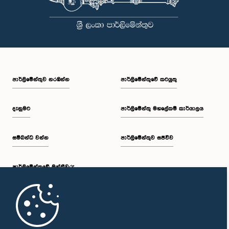
සභාපතිවරයා විසින් ඒ පිළිබඳව නිසි පරිදි සලකා බැලීමෙන් අනතුරුව, ඉහත
කී නිලධාරීන්ට සමාව ලබා දෙන ලෙස කරන ලද ඉල්ලීම පිළිගන්නා
ලදී. පාර්ලිමේන්තු කාරක සභා රැස්වීම් සඳහා පෙනී සිටින සියලුම පුද්ගලයන්
සෑම අවස්ථාවකදීම ඉහළම මට්ටමින් ආචාරධර්ම හා හැසිරීම් අනුගමනය
කිරීමත්, පාර්ලිමේන්තු ක්‍රියාපටිපාටීන්ට අනුකූලව කටයුතු කිරීම සහ
පාර්ලිමේන්තුවේ ගරුත්වය හා අධිකාරිය ආරක්ෂා කරමින් කටයුතු කිරීමත්
අපේක්ෂා කරන බව පොදු ව්‍යාපාර පිළිබඳ කාරක සභාව තව දුරටත්
අවධාරණය කරයි. පොදු ව්‍යාපාර පිළිබඳ කාරක සභාව ශ්‍රී ලංකා පාර්ලිමේන්තුව
පාර්ලි‌මේන්තුව නරඹන්න
පාර්ලිමේන්තුවේ කටයුතු
දැනුමට
පාර්ලිමේන්තු මහලේකම් කාර්යාලය
සම්බන්ධ වන්න
පාර්ලිමේන්තුව සජීවීව
පාර්ලි‌මේන්තුවේ මන්ත්‍රීවරු
මුල් පිටුව