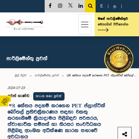
E
|
த
|
මගේ පාර්ලිමේන්තුව
මෙතැනින් පිවිසෙන්න
පාර්ලි‌මේන්තු පුවත්
මුල් පිටුව
පාර්ලි‌මේන්තු පුවත්
QR කේතය පදනම් කරගෙන PET ප්ලාස්ටික් බෝතල් ...
2024-07-23
පුවත් කාණ්ඩ
:
කාරක සභා පුවත්
QR කේතය පදනම් කරගෙන PET ප්ලාස්ටික්
02
බෝතල් ප්‍රතිචක්‍රීකරණය සඳහා එකතු
කරගැනීමේ ක්‍රියාදාමය පිළිබඳව පරිසරය,
ස්වාභාවික සම්පත් හා තිරසර සංවර්ධනය
පිළිබඳ ආංශික අධීක්ෂණ කාරක සභාවේ
අවධානය