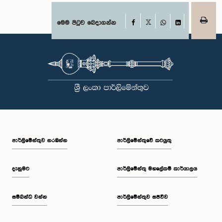
පෙබරවාරි මස 17 වැනි දින ආචාරධර්ම හා වරප්‍රසාද පිළිබඳ කාරක සභාව
හමුවේ පෙනී සිටිනු ලැබූ අතර, එහිදී, ඔවුන් විසින් සිය හැසිරීම සම්බන්ධයෙන්
අවංකවම සමාව අයැද සිටින බව සඳහන් කෙරිණි. පාර්ලිමේන්තු කාරක
Facebook
මෙම පිටුව බෙදාගන්න
X
සභාවල අධිකාරිය, ගෞරවය සහ ස්ථාපිත ක්‍රියාපටිපාටිවලට ගෞරව කිරීමේ
WhatsApp
LinkedIn
වැදගත්කම පිළිබඳව නිසි අවබෝධයකින් යුතුව තම ක්‍රියාවන්හි බරපතලකම
නිලධාරීන් විසින් අවබෝධ කරගෙන ඇති බව නිරීක්ෂණය කළ ආචාරධර්ම හා
වරප්‍රසාද පිළිබඳ කාරක සභාව සහ පොදු ව්‍යාපාර පිළිබඳ කාරක සභාවේ
සභාපතිවරයා විසින් ඒ පිළිබඳව නිසි පරිදි සලකා බැලීමෙන් අනතුරුව, ඉහත
කී නිලධාරීන්ට සමාව ලබා දෙන ලෙස කරන ලද ඉල්ලීම පිළිගන්නා
ලදී. පාර්ලිමේන්තු කාරක සභා රැස්වීම් සඳහා පෙනී සිටින සියලුම පුද්ගලයන්
සෑම අවස්ථාවකදීම ඉහළම මට්ටමින් ආචාරධර්ම හා හැසිරීම් අනුගමනය
කිරීමත්, පාර්ලිමේන්තු ක්‍රියාපටිපාටීන්ට අනුකූලව කටයුතු කිරීම සහ
පාර්ලිමේන්තුවේ ගරුත්වය හා අධිකාරිය ආරක්ෂා කරමින් කටයුතු කිරීමත්
අපේක්ෂා කරන බව පොදු ව්‍යාපාර පිළිබඳ කාරක සභාව තව දුරටත්
අවධාරණය කරයි. පොදු ව්‍යාපාර පිළිබඳ කාරක සභාව ශ්‍රී ලංකා පාර්ලිමේන්තුව
පාර්ලි‌මේන්තුව නරඹන්න
පාර්ලිමේන්තුවේ කටයුතු
දැනුමට
පාර්ලිමේන්තු මහලේකම් කාර්යාලය
සම්බන්ධ වන්න
පාර්ලිමේන්තුව සජීවීව