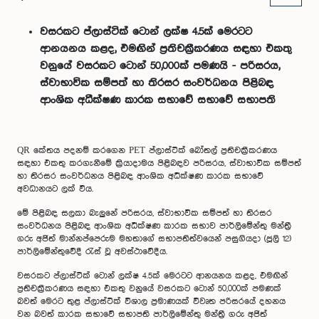
වසරකට ප්ලාස්ටික් ටොන් ලක්ෂ 4.5ක් මෙරටට
ආනයනය කළද, එමඟින් ප්‍රතිචක්‍රීකරණය සඳහා එකතු
වනුයේ වසරකට ටොන් 50,000ක් පමණයි - පරිසරය,
ස්වාභාවික සම්පත් හා තිරසර සංවර්ධනය පිළිබඳ
ආංශික අධීක්ෂණ කාරක සභාවේ සභාවේ සභාපති
QR කේතය පදනම් කරගෙන PET ප්ලාස්ටික් බෝතල් ප්‍රතිචක්‍රීකරණය
සඳහා එකතු කරගැනීමේ ක්‍රියාදාමය පිළිබඳව පරිසරය, ස්වාභාවික සම්පත්
හා තිරසර සංවර්ධනය පිළිබඳ ආංශික අධීක්ෂණ කාරක සභාවේ
අවධානයට ලක් විය.
මේ පිළිබඳ සලකා බැලුනේ පරිසරය, ස්වාභාවික සම්පත් හා තිරසර
සංවර්ධනය පිළිබඳ ආංශික අධීක්ෂණ කාරක සභාව පාර්ලිමේන්තු මන්ත්‍රී
ගරු අජිත් මාන්නප්පෙරුම මහතාගේ සභාපතිත්වයෙන් පසුගියදා (ජූලි 12)
පාර්ලිමේන්තුවේදී රැස් වූ අවස්ථාවේදීය.
වසරකට ප්ලාස්ටික් ටොන් ලක්ෂ 4.5ක් මෙරටට ආනයනය කළද, එමඟින්
ප්‍රතිචක්‍රීකරණය සඳහා එකතු වනුයේ වසරකට ටොන් 50,000ක් පමණක්
බවත් මෙරට තුළ ප්ලාස්ටික් විශාල ප්‍රමාණයක් විවෘත පරිසරයේ දහනය
වන බවත් කාරක සභාවේ සභාපති පාර්ලිමේන්තු මන්ත්‍රී ගරු අජිත්