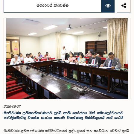
බස්නායක, එම්.කේ.එම්. අස්ලම්, තිලිණ සමරකෝන් සහ චම්පික හෙට්ටිආරච්චි
තවදුරටත් කියවන්න
යන මහත්ම මහත්මීන්ගේ සහභාගීත්වයෙන් මෙම කාරක සභාව
පාර්ලිමේන්තුවේදී පසුගියදා (04) රැස්වූ අවස්ථාවේදීය. ශ්‍රී ලංකා ප්‍රජාතාන්ත්‍රික
සමාජවාදී ජනරජයේ ආණ්ඩුක්‍රම ව්‍යවස්ථාවේ 153(2) ව්‍යවස්ථාව ප්‍රකාරව
විගණකාධිපති ධුරයේ වැටුප් සම්බන්ධයෙන් අදාළ යෝජනාව කාරක සභාවේ
අවධානයට යොමු කර තිබිණි.එහිදී විගණකාධිපතිවරියගේ වගකීම්, රාජ්‍ය මූල්‍ය
අධීක්ෂණය හා විගණන ක්ෂේත්‍රයේ ස්වාධීනත්වය ඇතුළු කරුණු සැලකිල්ලට
ගනිමින් වැටුප් මට්ටම පිළිබඳව කාරක සභා සභාපතිවරයා ඇතුළු මන්ත්‍රීවරුන්
විසින් අදහස් හා යෝජනා ඉදිරිපත් කරන ලදී. ආණ්ඩුක්‍රම ව්‍යස්ථාවේ 170 වෙනි
ව්‍යවස්ථාව ප්‍රකාරව විගණකාධිපති රාජ්‍ය සේවකයකු නොවන බවත් පවත්නා
රාජ්‍ය වැටුප් පරිමාණයෙන් බැහැරව විගණකාධිපතිවරයාගේ වැටුප සඳහා
විශේෂ සැලකිල්ලක් යොමු කළ හැකි බවත් මෙහිදි වැඩිදුරටත් අදහස් දක්වමින්
කාරක සභාව පවසා සිටියේය. යොජිත වැටුප, මීට පෙර සිටි
විගණකාධිපතිවරුන්ගේ වැටුප් ද සලකා බලමින් මෙම තිරණයට එළඹුණ බව
නිලධාරීන් විසින් පවසන ලදී. මිට පෙර, එය ජාතික වැටුප් හා සේවක සංඛ්‍යා
කොමිෂන් සභාවෙන් තිරණය කළ ද වර්තමානයේ එවැනි කොමිසමක් නොමැති
බවත් නිලධාරීහු සදහන් කළහ.විගණකාධිපතිවරිය සඳහා යෝජිත වැටුප්
මට්ටම අනුමත කළ ද, එම තනතුරට පැවරී ඇති වගකීම් සහ කාර්යභාරය
සැලකිල්ලට ගනිමින් වැටුප තවදුරටත් ඉහළ මට්ටමක පැවතිය යුතු බවට කාරක
සභා සභාපතිවරයා ඇතුළු මන්ත්‍රීවරුන්ගේ අදහස විය. ඒ අනුව, අදාළ වැටුප්
2026-08-07
මට්ටම සම්බන්ධයෙන් ඉදිරියේදී තවදුරටත් අවධානය යොමු කර අවශ්‍ය තීරණ
මැතිවරණ ප්‍රතිසංස්කරණයට ලැබී ඇති යෝජනා 31ක් සමාලෝචනයට
ගැනීමේ අවශ්‍යතාව ද කාරක සභාවේදී පෙන්වා දුන් අතර ස්ථිර සහ ස්වධින
පාර්ලිමේන්තු විශේෂ කාරක සභාව විශේෂඥ මණ්ඩලයක් පත් කරයි
වැටුප් හා සේවක සංඛ්‍යා කොමිෂන් සභාවක් ස්ථාපිත කරන ලෙස කාරක
සභාවේ සභාපති යෝජනා කළේය.
මැතිවරණ ප්‍රතිසංස්කරණ සම්බන්ධයෙන් පුද්ගලයන් සහ සංවිධාන වෙතින් ලැබී