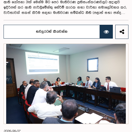
ඇති යෝජනා 31ක් මෙන්ම මීට පෙර මැතිවරණ ප්‍රතිසංස්කරණවලට අදාළව
ඉදිරිපත් කර ඇති පාර්ලිමේන්තු තේරීම් කාරක සභා වාර්තා සමාලෝචනය කර,
වාර්තාවක් සකස් කිරීම සඳහා මැතිවරණ සම්බන්ධ නීති (පළාත් සභා ඡන්ද
විමසීමට අදාළ නීති හැර) සමාලෝචනය කර පාර්ලිමේන්තුවට වාර්තා කිරීම සහ
ඒ පිළිබඳ යෝජනා හා නිර්දේශ ඉදිරිපත් කිරීම සඳහා වන පාර්ලිමේන්තු විශේෂ
කාරක සභාව විසින් විශේෂඥ මණ්ඩලයක් පත් කරන ලදී.ඒ මෙම විශේෂ
තවදුරටත් කියවන්න
කාරක සභාව රාජ්‍ය පරිපාලන, පළාත් සභා සහ පළාත් පාලන ගරු අමාත්‍ය
මහාචාර්ය ඒ.එච්.එම්.එච්. අබයරත්න මහතාගේ සභාපතිත්වයෙන්
පාර්ලිමේන්තුවේදී පසුගියදා රැස් වූ අවස්ථාවේදීය.එහිදී 2004, 2007 සහ 2022
වසරවල පාර්ලිමේන්තු තේරීම් කාරක සභා වාර්තා මෙන්ම පුද්ගලයන් හා
සංවිධාන විසින් ඉදිරිපත් කර ඇති යෝජනා 31ක් පදනම් කර ගනිමින් මැතිවරණ
ප්‍රතිසංස්කරණ සම්බන්ධයෙන් දීර්ඝ ලෙස සාකච්ඡා කෙරිණි.සාකච්ඡාවේදී පළාත්
පාලන මැතිවරණ ක්‍රමය සඳහා මිශ්‍ර මැතිවරණ ක්‍රමයක් හඳුන්වා දීම, සුළු පක්ෂ
හා සුළුතර කණ්ඩායම්වල නියෝජනය තහවුරු කිරීම, කාන්තා නියෝජනය
වැඩිදියුණු කිරීම, විද්‍යුත් ඡන්ද ක්‍රමවේදයක් හඳුන්වා දීම සහ කල්තියා ඡන්දය
ප්‍රකාශ කිරීමේ පහසුකම් සැලසීම ඇතුළු යෝජනා පිළිබඳව අවධානය යොමු
විය. එමෙන්ම විදේශගත ශ්‍රී ලාංකිකයන්ට ඡන්ද අයිතිය ලබාදීම සම්බන්ධයෙන්
වන යෝජනා පිළිබඳව ද සලකා බැලුණු අතර, ඒ සඳහා අවශ්‍ය නීතිමය හා
පරිපාලනමය ප්‍රතිපාදන පිළිබඳ වැඩිදුර අධ්‍යයනය කිරීමේ අවශ්‍යතාව
අවධාරණය කෙරිණි.කාරක සභාව විසින් පත් කළ විශේෂඥ මණ්ඩලය මඟින්
ලැබී ඇති යෝජනා 31 සහ පූර්ව පාර්ලිමේන්තු තේරීම් කාරක සභා වාර්තා
විශ්ලේෂණය කර ප්‍රායෝගික නිර්දේශ සහිත වාර්තාවක් සකස් කිරීමට නියමිත
අතර, එම නිර්දේශ සමාලෝචනය කිරීම සඳහා ඉදිරි කටයුතු සිදු කිරීමට කාරක
සභාව තීරණය කළේය.මෙම රැස්වීමට කාරක සභා සාමාජික ගරු අමාත්‍ය
ආචාර්ය උපාලි පන්නිලගේ මහතා සහ ගරු පාර්ලිමේන්තු මන්ත්‍රීවරුන් වන රවී
2026-08-07