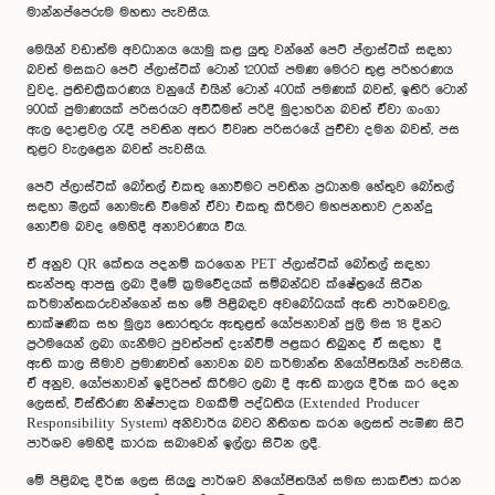
මාන්නප්පෙරුම මහතා පැවසීය.
මෙයින් වඩාත්ම අවධානය යොමු කළ යුතු වන්නේ පෙට් ප්ලාස්ටික් සඳහා
බවත් මසකට පෙට් ප්ලාස්ටික් ටොන් 1200ක් පමණ මෙරට තුළ පරිහරණය
වුවද, ප්‍රතිචක්‍රීකරණය වනුයේ එයින් ටොන් 400ක් පමණක් බවත්, ඉතිරි ටොන්
900ක් පුමාණයක් පරිසරයට අවිධිමත් පරිදි මුදාහරින බවත් ඒවා ගංගා
ඇල දොළවල රැදී පවතින අතර විවෘත පරිසරයේ පුච්චා දමන බවත්, පස
තුළට වැලළෙන බවත් පැවසීය.
පෙට් ප්ලාස්ටික් බෝතල් එකතු නොවීමට පවතින ප්‍රධානම හේතුව බෝතල්
සඳහා මිලක් නොමැති වීමෙන් ඒවා එකතු කිරීමට මහජනතාව උනන්දු
නොවීම බවද මෙහිදී අනාවරණය විය.
ඒ අනුව QR කේතය පදනම් කරගෙන PET ප්ලාස්ටික් බෝතල් සඳහා
තැන්පතු ආපසු ලබා දීමේ ක්‍රමවේදයක් සම්බන්ධව ක්ෂේත්‍රයේ සිටින
කර්මාන්තකරුවන්ගෙන් සහ මේ පිළිබඳව අවබෝධයක් ඇති පාර්ශවවල,
තාක්ෂණික සහ මුල්‍ය තොරතුරු ඇතුළත් යෝජනාවන් ජුලි මස 18 දිනට
ප්‍රථමයෙන් ලබා ගැනීමට පුවත්පත් දැන්වීම් පළකර තිබුනද ඒ සඳහා දී
ඇති කාල සීමාව ප්‍රමාණවත් නොවන බව කර්මාන්ත නියෝජිතයින් පැවසීය.
ඒ අනුව, යෝජනාවන් ඉදිරිපත් කිරීමට ලබා දී ඇති කාලය දීර්ඝ කර දෙන
ලෙසත්, විස්තීරණ නිෂ්පාදක වගකීම් පද්ධතිය (Extended Producer
Responsibility System) අනිවාර්ය බවට නීතිගත කරන ලෙසත් පැමිණ සිටි
පාර්ශව මෙහිදී කාරක සබාවෙන් ඉල්ලා සිටින ලදී.
මේ පිළිබඳ දීර්ඝ ලෙස සියලු පාර්ශව නියෝජිතයින් සමඟ සාකච්ඡා කරන