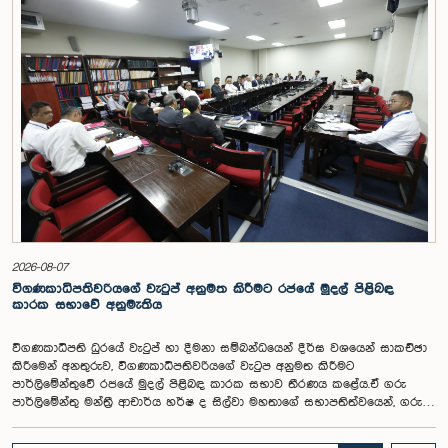
2026-08-07
විගණකාධිපතිවරියගේ වැටුප් අනුමත කිරීමට රජයේ මුදල් පිළිබඳ
කාරක සභාවේ අනුමැතිය
විගණකාධිපති ධුරයේ වැටුප් හා දීමනා සම්බන්ධයෙන් දීර්ඝ වශයෙන් සාකච්ඡා
කිරීමෙන් අනතුරුව, විගණකාධිපතිවරියගේ වැටුප අනුමත කිරීමට
පාර්ලිමේන්තුවේ රජයේ මුදල් පිළිබඳ කාරක සභාව තීරණය කළේය.ඒ ගරු
පාර්ලිමේන්තු මන්ත්‍රී ආචාර්ය හර්ෂ ද සිල්වා මහතාගේ සභාපතිත්වයෙන්, ගරු
නියෝජ්‍ය අමාත්‍යවරුන් වන චතුරංග අබේසිංහ, නිශාන්ත ජයවීර, ගරු
පාර්ලිමේන්තු මන්ත්‍රීවරුන් වන රවී කරුණානායක, නිමල් පලිහේන, විජේසිරි