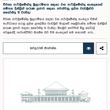
කරුණානායක, රුවන්තිලක ජයකොඩි සහ කදිරවේලු ෂන්මුගම් කුගදාසන් යන
විවෘත පාර්ලිමේන්තු මුලාරම්භය සඳහා වන පාර්ලිමේන්තු සංසදයෙන්
මහත්වරු සහභාගී වූහ.
ගම්පහ දිස්ත්‍රික් තරුණ ප්‍රජාව සඳහා පවත්වනු ලබන වැඩමුළුව
අගෝස්තු 16 වැනිදා
විවෘත පාර්ලිමේන්තු මුලාරම්භය සඳහා වන පාර්ලිමේන්තු සංසදය විසින්
සංවිධානය කරනු ලබන ප්‍රාදේශීය වැඩමුළු මාලාවේ පළමුවැන්න ගම්පහ දිස්ත්‍රික්
තරුණ ප්‍රජාව සඳහා අගෝස්තු 16 වැනිදා මීගමුව ජෙට්වින් බ්ලූ හෝටල්
පරිශ්‍රයේදී පැවැත්වීමට නියමිත බව එම සංසදයේ සම සභාපති ගරු
පාර්ලිමේන්තු මන්ත්‍රී ෂානක්කියන් රාජපුත්තිරන් රාසමාණික්කම් මහතා පැවසීය.ඒ
මහතාගේ ප්‍රධානත්වයෙන් 2026.08.05 දින පැවති එම සංසදයේ රැස්වීමේදී මීට
අදාළ සංවිධාන කටයුතු පිළිබඳව සාකච්ඡා කෙරිණි. තරුණ නියෝජිතයන්ගේ
තවදුරටත් කියවන්න
සහභාගීත්වයෙන් විවෘත පාර්ලිමේන්තු සංකල්පය තවදුරටත් ප්‍රවර්ධනය කිරීමේ
අරමුණින් මෙම වැඩමුළු මාලාව සංවිධානය කෙරෙන අතර සංසදයේ සාමාජික
මන්ත්‍රීවරු මෙන්ම ගම්පහ දිස්ත්‍රික් පාර්ලිමේන්තු මන්ත්‍රීවරුන් ද මෙම අවස්ථාවට
සහභාගී වීමට නියමිතය.මෙම වැඩමුළු මගීන් විශේෂයෙන් තරුණ ප්‍රජාව
පාර්ලිමේන්තු කටයුතු, ව්‍යවස්ථාදායක ක්‍රියාවලිය සහ විවෘත පාර්ලිමේන්තු
මූලධර්ම පිළිබඳ දැනුවත් කිරීම මෙන්ම, පාර්ලිමේන්තුව සහ පුරවැසියන් අතර
සම්බන්ධතාව තවදුරටත් ශක්තිමත් කිරීම ද අපේක්ෂා කෙරේ.මෙම රැස්වීමට
සංසදයේ සාමාජික මන්ත්‍රීවරු සහ වැඩමුළු මාලාව සඳහා අනුග්‍රාහකත්වය
සපයන සංවර්ධන සහකරු වන CII (Coalition for Inclusive Impact)
ආයතනයේ නියෝජිතයෝ එක්ව සිටියහ.මෙම වැඩමුළුව සඳහා සහභාගීවීමට
අපේක්ෂා කරන ගම්පහ දිස්ත්‍රික්කයේ වයස අවු 18 – 35 අතර තරුණ තරුණියන්
https://forms.gle/aVp5UzhLbtPSmVap8 සබැඳිය ඔස්සේ අදාළ පෝරමය
සම්පූර්ණ කොට ලියාපදිංචි විය විය යුතුය.