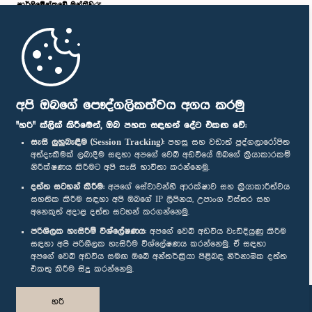
පාර්ලි‌මේන්තුවේ මන්ත්‍රීවරු
මුල් පිටුව
පාර්ලිමේන්තු ජංගම යෙදුම
අපි ඔබගේ පෞද්ගලිකත්වය අගය කරමු
"හරි" ක්ලික් කිරීමෙන්, ඔබ පහත සඳහන් දේට එකඟ වේ:
සැසි ලුහුබැඳීම (Session Tracking):
පහසු සහ වඩාත් පුද්ගලාරෝපිත
අත්දැකීමක් ලබාදීම සඳහා අපගේ වෙබ් අඩවියේ ඔබගේ ක්‍රියාකාරකම්
නිරීක්ෂණය කිරීමට අපි සැසි භාවිතා කරන්නෙමු.
අප හා සම්බන්ධ වී සිටින්න :
දත්ත සටහන් කිරීම:
අපගේ සේවාවන්හි ආරක්ෂාව සහ ක්‍රියාකාරීත්වය
සහතික කිරීම සඳහා අපි ඔබගේ IP ලිපිනය, උපාංග විස්තර සහ
අනෙකුත් අදාළ දත්ත සටහන් කරගන්නෙමු.
සම්මාන
පරිශීලක හැසිරීම් විශ්ලේෂණය:
අපගේ වෙබ් අඩවිය වැඩිදියුණු කිරීම
සඳහා අපි පරිශීලක හැසිරීම විශ්ලේෂණය කරන්නෙමු. ඒ සඳහා
අපගේ වෙබ් අඩවිය සමඟ ඔබේ අන්තර්ක්‍රියා පිළිබඳ නිර්නාමික දත්ත
පෞද්ගලිකත්ව ප්‍රතිපත්තිය
එකතු කිරීම සිදු කරන්නෙමු.
© ශ්‍රී ලංකා පාර්ලි‌මේන්තුව.
හරි
සියලු හිමිකම් ඇවිරිණි.