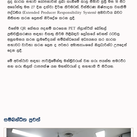
ලද කාරක සභාව යෝජනාවන් ලබා ගැනීමේ කාල සීමාව ජුලි මස 18 සිට
අගෝස්තු මස 27 දින දක්වා දීර්ඝ කිරීමටත්, විස්තීරණ නිෂ්පාදක වගකීම්
පද්ධතිය (Extended Producer Responsibility System) අනිවාර්ය බවට
නීතිගත කරන ලෙසත් නිර්දේශ කරන ලදී.
එසේම QR කේතය පදනම් කරගෙන PET ප්ලාස්ටික් බෝතල්
ප්‍රතිචක්‍රීකරණය සඳහා එකතු කිරීම පිළිබඳව ලෝකයේ වෙනත් රටවල
අනුගමනය කරන ක්‍රමවේදයන් සම්බන්ධයෙන් අධ්‍යයනය කර කාරක
සභාවට වාර්තා කරන ලෙස ද පරිසර අමාත්‍යාංශයේ නිලධාරීන්ට උපදෙස්
දෙන ලදී.
මේ අවස්ථාව සඳහා පාර්ලිමේන්තු මන්ත්‍රීවරුන් වන ගරු ජයන්ත සමරවීර
සහ ගරු තිලක් රාජපක්ෂ යන මහත්වරුන් ද සහභාගී වී සිටියහ.
සම්බන්ධිත පුවත්