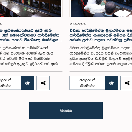
07
2026-08-07
 ප්‍රතිසංස්කරණයට ලැබී ඇති
විවෘත පාර්ලිමේන්තු මුලාරම්භය 
31ක් සමාලෝචනයට පාර්ලිමේන්තු
පාර්ලිමේන්තු සංසදයෙන් ගම්පහ දිස්ත්‍
 කාරක සභාව විශේෂඥ මණ්ඩලයක්
තරුණ ප්‍රජාව සඳහා පවත්වනු ලබ
යි
වැඩමුළුව අගෝස්තු 16 වැනිදා
 ප්‍රතිසංස්කරණ සම්බන්ධයෙන්
විවෘත පාර්ලිමේන්තු මුලාරම්භය සඳහා
න් සහ සංවිධාන වෙතින් ලැබී ඇති
පාර්ලිමේන්තු සංසදය විසින් සංවිධාන
1ක් මෙන්ම මීට පෙර මැතිවරණ
ලබන ප්‍රාදේශීය වැඩමුළු මාලාවේ පළමු
ංස්කරණවලට අදාළව ඉදිරිපත් කර ඇති
ගම්පහ දිස්ත්‍රික් තරුණ ප්‍රජාව සඳහා 
ේන්තු තේරීම් කාරක සභා වාර්තා
16 වැනිදා මීගමුව ජෙට්වින් බ්ලූ හෝටල්
ය කර, වාර්තාවක් සකස් කිරීම
පරිශ්‍රයේදී පැවැත්වීමට නියමිත බව එම
තිවරණ සම්බන්ධ නීති (පළාත් සභා
සංසදයේ සම සභාපති ගරු පාර්ලිමේන්තු 
දුරටත්
තවදුරටත්
මසීමට අදාළ නීති හැර) සමාලෝචනය
ෂානක්කියන් රාජපුත්තිරන් රාසමාණික්
ියවන්න
කියවන්න
ලිමේන්තුවට වාර්තා කිරීම සහ ඒ
පැවසීය.ඒ මහතාගේ ප්‍රධානත්වයෙන් 2026
යෝජනා හා නිර්දේශ ඉදිරිපත් කිරීම
දින පැවති එම සංසදයේ රැස්වීමේදී මී
 පාර්ලිමේන්තු විශේෂ කාරක සභාව
සංවිධාන කටයුතු පිළිබඳව සාකච්ඡා
විශේෂඥ මණ්ඩලයක් පත් කරන ලදී.ඒ
කෙරිණි. තරුණ නියෝජිතයන්ගේ
සියල්ල
ේෂ කාරක සභාව රාජ්‍ය පරිපාලන,
සහභාගීත්වයෙන් විවෘත පාර්ලිමේන්තු
භා සහ පළාත් පාලන ගරු අමාත්‍ය
තවදුරටත් ප්‍රවර්ධනය කිරීමේ අරමුණින්
ය ඒ.එච්.එම්.එච්. අබයරත්න මහතාගේ
වැඩමුළු මාලාව සංවිධානය කෙරෙන අ
්වයෙන් පාර්ලිමේන්තුවේදී පසුගියදා
සංසදයේ සාමාජික මන්ත්‍රීවරු මෙන්ම 