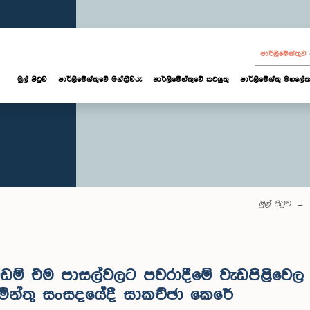
පාර්ලි‌මේන්තු
මුල් පිටුව
පාර්ලි‌මේන්තුවේ මන්ත්‍රීවරු
පාර්ලිමේන්තුවේ කටයුතු
පාර්ලිමේන්තු මහලේක
මුල් පිටුව
ි ඉඩම් එම පාසල්වලට පවරාදීමේ වැඩපිළිවෙල 
ලිමේන්තු සංසදයේදී සාකච්ඡා කෙරේ