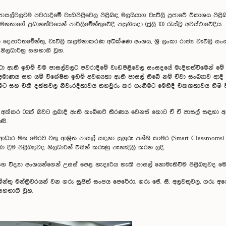
පාසල්වලටම පවරාදීමේ වැඩපිළිවෙල පිළිබඳ මලයියාග වැවිලි ප්‍රජා‍වේ විකාශය පිළ
මහතාගේ ප්‍රධානත්වයෙන් පාර්ලිමේන්තුවේදී පසුගියදා (ජූලි 10) රැස්වූ අවස්ථාවේදීය.
පන දෙපාර්තමේන්තු, වැවිලි කළමනාකරණ අධීක්ෂණ අංශය, ශ්‍රී ලංකා රාජ්‍ය වැවිලි 
ිලධාරීහු සහභාගී වූහ.
ිහිටා ඇති ඉඩම් එම පාසල්වලට පවරාදීමේ වැඩපිළිවෙල සංසදයේ මැදිහත්වීමෙන් මේ 
 ප්‍රමාණය සහ යම් විශේෂිත ඉඩම් අවශ්‍යතා ඇති පාසල් තිබේ නම් ඒවා සංඛ්‍යාව ආදි
ීමට සහ එකී දත්තවල නිවැරදිතාවය තහවුරු කර ගැනීමට මෙහිදී එකඟතාවය හිමි 
ම අක්කර 02ක් බවට ලබාදී ඇති කැබිනට් තීරණය වෙනස් කොට ඒ ඒ පාසල් සඳහා අවශ
ණි.
ර මත මෙරට වතු ආශ්‍රිත පාසල් සඳහා සුහුරු පන්ති කාමර (Smart Classrooms) 
ලබා දීම පිළිබඳවද නිලධාරින් විසින් කරුණු පැහැදිලි කරන ලදී.
හ විද්‍යා අංශයන්ගෙන් උසස් පෙළ හැදෑරිය හැකි පාසල් නොමැතිවීම පිළිබඳවද මෙහ
මේන්තු මන්ත්‍රීවරයන් වන ගරු සුජිත් සංජය පෙරේරා, ගරු ජේ. සී. අලවතුවල, ගරු අ
සහභාගී වූහ.