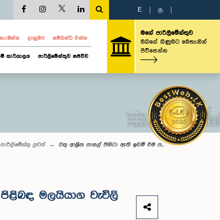
E
|
த
|
මගේ පාර්ලිමේන්තුව
ව නරඹන්න
දැනුමට
සම්බන්ධ වන්න
ඔබගේ ගිණුමට මෙතැනින්
පිවිසෙන්න
ම් කාර්යාලය
පාර්ලිමේන්තුව සජීවීව
පාර්ලි‌මේන්තු පුවත්
වතු ආශ්‍රිත පාසල් පිහිටා ඇති ඉඩම් එම ප...
පිළිබඳ මලයියාග වැවිලි