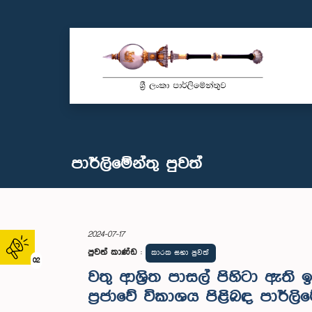
පාර්ලි‌මේන්තු පුවත්
2024-07-17
පුවත් කාණ්ඩ
:
කාරක සභා පුවත්
02
වතු ආශ්‍රිත පාසල් පිහිටා ඇත
ප්‍රජා‍වේ විකාශය පිළිබඳ පාර්