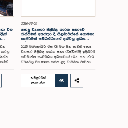
2026-08-05
සඳහා වන
පොදු ව්‍යාපාර පිළිබඳ කාරක සභාවේ
රික්
රැස්වීමක් අතරතුර දී නිලධාරීන්ගේ නොමනා
න
හැසිරීමක් සම්බන්ධයෙන් දක්වනු ලබන
ප්‍රතිචාරය
 වන
2025 ඔක්තෝබර් මස 08 වන දින පැවති පොදු
ය කරනු
ව්‍යාපාර පිළිබඳ කාරක සභා රැස්වීමේදී ඉදිකිරීම්
වැන්න
කර්මාන්ත සංවර්ධන අධිකාරියේ 2022 සහ 2023
අගෝස්තු
වර්ෂවල විගණනය කරන ලද වාර්ෂික වාර්තා
සහ එකී ආයතනයේ වත්මන් කාර්යසාධනය
පිළිබඳ විමර්ශනය කිරීමේදී, එහි අධ්‍යක්ෂ
මන්ත්‍රී
මණ්ඩල සාමාජිකයින් දෙදෙනෙකුගේ හැසිරීම
තවදුරටත්
කම් මහතා
පිළිබඳව පොදු ව්‍යාපාර පිළිබඳ කාරක සභාවේ
කියවන්න
.08.05
අවධානය යොමු ව තිබේ. මෙම රැස්වීම සඳහා
ට අදාළ
සහභාගී වූ නිලධාරීන් අතරින් එක් අයෙකු,
පාර්ලිමේන්තු කාරක සභා රැස්වීම් සඳහා
සහභාගී වීමේ දී නිලධාරීන් විසින් තම ඇඳුම්
 සංකල්පය
පැළඳුම් සම්බන්ධයෙන් පිළිපැදිය යුතු වන
 මෙම
නිර්නායකයන්ගෙන් බැහැරව, එකී අවස්ථාවට
තර
නුසුදුසු ආකාරයෙන් සැරසී රැස්වීමට සහභාගී වී
ගම්පහ
සිටි බව කාරක සභාව විසින් නිරීක්ෂණය කරන