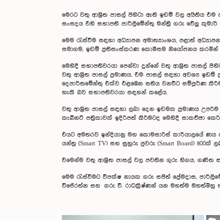
මෙරට වතු ආශ්‍රිත පාසල් පිහිටා ඇති ඉඩම් වල අයිතිය එම 
සංසදය එහි සභාපති පාර්ලිමේන්තු මන්ත්‍රී ගරු වේලු කුමාර් 
මෙම රැස්වීම සඳහා අධ්‍යාපන අමාත්‍යාංශය, පළාත් අධ්‍යා
සමාගම, ඉඩම් ප්‍රතිසංස්කරණ කොමිසම නියෝජනය කරමින් න
මෙහිදී සභාපතිවරයා පෙන්වා දුන්නේ වතු ආශ්‍රිත පාසල් ප
වතු ආශ්‍රිත පාසල් ප්‍රමාණය, එම පාසල් සඳහා අවශ්‍ය ඉඩම්
දෙපාර්තමේන්තු එක්ව එළඹෙන සතිය වනවිට සම්පූර්ණ කිර
හැකි බව සභාපතිවරයා සඳහන් කළේය.
වතු ආශ්‍රිත පාසල් සඳහා ලබා දෙන ඉඩමක ප්‍රමාණය උපරි
කැබිනට් පත්‍රිකාවක් ඉදිරිපත් කිරීමටද මෙහිදී සාකච්ඡා කෙරි
එයට අමතරව ඉන්දියානු මහ කොමසාරිස් කාර්යාලයේ ණය ආධා
යන්ත්‍ර (Smart TV) සහ සුහුරු පුවරු (Smart Board) 800ක් 
එමෙන්ම වතු ආශ්‍රිත පාසල් වල පවතින ගුරු හිගය, ගණිත ස
මෙම රැස්වීමට විපක්ෂ නායක ගරු සජිත් ප්‍රේමදාස, පාර්ලි
විජේරත්න සහ ගරු වී. රාධක්‍රිෂ්ණන් යන මහත්ම මහත්මීහු 