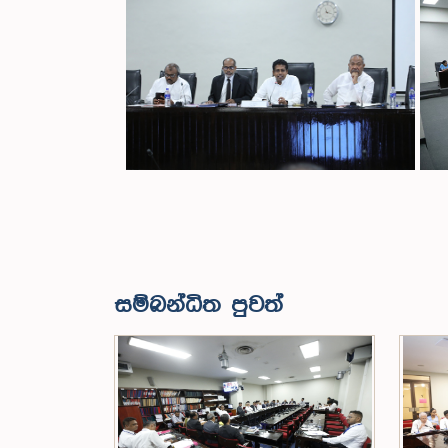
සම්බන්ධිත පුවත්