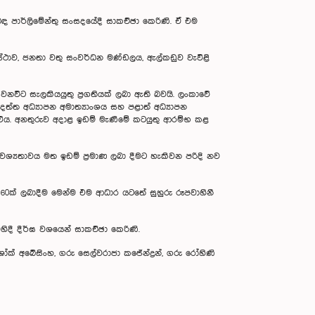
ිබඳ පාර්ලිමේන්තු සංසදයේදී සාකච්ඡා කෙරිණි. ඒ එම
සංස්ථාව, ජනතා වතු සංවර්ධන මණ්ඩලය, ඇල්කඩුව වැවිළි
වනවිට සැලකියයුතු ප්‍රගතියක් ලබා ඇති බවයි. ලංකාවේ
 දත්ත අධ්‍යාපන අමාත්‍යාංශය සහ පළාත් අධ්‍යාපන
විය. අනතුරුව අදාළ ඉඩම් මැණීමේ කටයුතු ආරම්භ කළ
්‍යතාවය මත ඉඩම් ප්‍රමාණ ලබා දීමට හැකිවන පරිදි නව
60ක් ලබාදීම මෙන්ම එම ආධාර යටතේ සුහුරු රූපවාහිනී
ිදී දීර්ඝ වශයෙන් සාකච්ඡා කෙරිණි.
ශෝක් අබේසිංහ, ගරු සෙල්වරාජා කජේන්ද්‍රන්, ගරු රෝහිණි