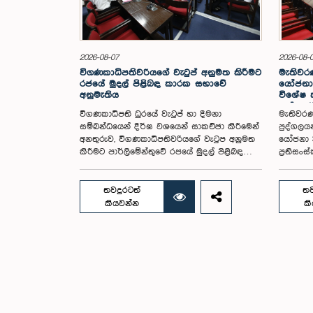
2026-08-07
2026-08-
විගණකාධිපතිවරියගේ වැටුප් අනුමත කිරීමට
මැතිවරණ
රජයේ මුදල් පිළිබඳ කාරක සභාවේ
යෝජනා 
අනුමැතිය
විශේෂ
පත් කර
විගණකාධිපති ධුරයේ වැටුප් හා දීමනා
මැතිවරණ
සම්බන්ධයෙන් දීර්ඝ වශයෙන් සාකච්ඡා කිරීමෙන්
පුද්ගලය
අනතුරුව, විගණකාධිපතිවරියගේ වැටුප අනුමත
යෝජනා 3
කිරීමට පාර්ලිමේන්තුවේ රජයේ මුදල් පිළිබඳ
ප්‍රතිස
කාරක සභාව තීරණය කළේය.ඒ ගරු
පාර්ලිම
පාර්ලිමේන්තු මන්ත්‍රී ආචාර්ය හර්ෂ ද සිල්වා
සමාලෝචන
මහතාගේ සභාපතිත්වයෙන්, ගරු නියෝජ්‍ය
සඳහා මැ
තවදුරටත්
තව
අමාත්‍යවරුන් වන චතුරංග අබේසිංහ, නිශාන්ත
ඡන්ද වි
කියවන්න
ක
ජයවීර, ගරු පාර්ලිමේන්තු මන්ත්‍රීවරුන් වන රවී
කර පාර්
කරුණානායක, නිමල් පලිහේන, විජේසිරි
පිළිබඳ 
බස්නායක, එම්.කේ.එම්. අස්ලම්, තිලිණ
සඳහා වන
සමරකෝන් සහ චම්පික හෙට්ටිආරච්චි යන
විසින් 
මහත්ම මහත්මීන්ගේ සහභාගීත්වයෙන් මෙම
මෙම විශ
කාරක සභාව පාර්ලිමේන්තුවේදී පසුගියදා (04)
පළාත් ස
රැස්වූ අවස්ථාවේදීය. ශ්‍රී ලංකා ප්‍රජාතාන්ත්‍රික
මහාචාර්
සමාජවාදී ජනරජයේ ආණ්ඩුක්‍රම ව්‍යවස්ථාවේ
සභාපතිත