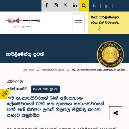
E
|
த
|
මගේ පාර්ලිමේන්තුව
මෙතැනින් පිවිසෙන්න
පාර්ලි‌මේන්තු පුවත්
මුල් පිටුව
පාර්ලි‌මේන්තු පුවත්
නව තානාපතිවරයන් 04ක් අමාත්‍යාංශ ලේකම්...
2024-04-04
පුවත් කාණ්ඩ
:
කාරක සභා පුවත්
නව තානාපතිවරයන් 04ක් අමාත්‍යාංශ
02
ලේකම්වරයන් 02ක් සහ ආයතන සභාපතිවරයන්
02ක් පත් කිරීමට උසස් නිලතල පිළිබඳ කාරක
සභාව අනුමතිය