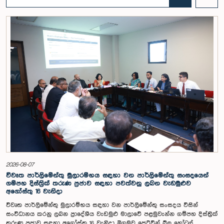
මහාචාර්ය ඒ.එච්.එම්.එච්. අබයරත්න මහතාගේ සභාපතිත්වයෙන්
පාර්ලිමේන්තුවේදී පසුගියදා රැස් වූ අවස්ථාවේදීය.එහිදී 2004, 2007 සහ 2022
වසරවල පාර්ලිමේන්තු තේරීම් කාරක සභා වාර්තා මෙන්ම පුද්ගලයන් හා
සංවිධාන විසින් ඉදිරිපත් කර ඇති යෝජනා 31ක් පදනම් කර ගනිමින් මැතිවරණ
ප්‍රතිසංස්කරණ සම්බන්ධයෙන් දීර්ඝ ලෙස සාකච්ඡා කෙරිණි.සාකච්ඡාවේදී පළාත්
පාලන මැතිවරණ ක්‍රමය සඳහා මිශ්‍ර මැතිවරණ ක්‍රමයක් හඳුන්වා දීම, සුළු පක්ෂ
හා සුළුතර කණ්ඩායම්වල නියෝජනය තහවුරු කිරීම, කාන්තා නියෝජනය
වැඩිදියුණු කිරීම, විද්‍යුත් ඡන්ද ක්‍රමවේදයක් හඳුන්වා දීම සහ කල්තියා ඡන්දය
ප්‍රකාශ කිරීමේ පහසුකම් සැලසීම ඇතුළු යෝජනා පිළිබඳව අවධානය යොමු
විය. එමෙන්ම විදේශගත ශ්‍රී ලාංකිකයන්ට ඡන්ද අයිතිය ලබාදීම සම්බන්ධයෙන්
වන යෝජනා පිළිබඳව ද සලකා බැලුණු අතර, ඒ සඳහා අවශ්‍ය නීතිමය හා
පරිපාලනමය ප්‍රතිපාදන පිළිබඳ වැඩිදුර අධ්‍යයනය කිරීමේ අවශ්‍යතාව
අවධාරණය කෙරිණි.කාරක සභාව විසින් පත් කළ විශේෂඥ මණ්ඩලය මඟින්
ලැබී ඇති යෝජනා 31 සහ පූර්ව පාර්ලිමේන්තු තේරීම් කාරක සභා වාර්තා
විශ්ලේෂණය කර ප්‍රායෝගික නිර්දේශ සහිත වාර්තාවක් සකස් කිරීමට නියමිත
අතර, එම නිර්දේශ සමාලෝචනය කිරීම සඳහා ඉදිරි කටයුතු සිදු කිරීමට කාරක
සභාව තීරණය කළේය.මෙම රැස්වීමට කාරක සභා සාමාජික ගරු අමාත්‍ය
ආචාර්ය උපාලි පන්නිලගේ මහතා සහ ගරු පාර්ලිමේන්තු මන්ත්‍රීවරුන් වන රවී
2026-08-07
කරුණානායක, රුවන්තිලක ජයකොඩි සහ කදිරවේලු ෂන්මුගම් කුගදාසන් යන
විවෘත පාර්ලිමේන්තු මුලාරම්භය සඳහා වන පාර්ලිමේන්තු සංසදයෙන්
මහත්වරු සහභාගී වූහ.
ගම්පහ දිස්ත්‍රික් තරුණ ප්‍රජාව සඳහා පවත්වනු ලබන වැඩමුළුව
අගෝස්තු 16 වැනිදා
විවෘත පාර්ලිමේන්තු මුලාරම්භය සඳහා වන පාර්ලිමේන්තු සංසදය විසින්
සංවිධානය කරනු ලබන ප්‍රාදේශීය වැඩමුළු මාලාවේ පළමුවැන්න ගම්පහ දිස්ත්‍රික්
තරුණ ප්‍රජාව සඳහා අගෝස්තු 16 වැනිදා මීගමුව ජෙට්වින් බ්ලූ හෝටල්