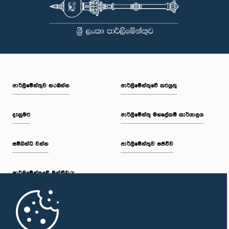
සභාපතිවරයා විසින් ඒ පිළිබඳව නිසි පරිදි සලකා බැලීමෙන් අනතුරුව, ඉහත
කී නිලධාරීන්ට සමාව ලබා දෙන ලෙස කරන ලද ඉල්ලීම පිළිගන්නා
ලදී. පාර්ලිමේන්තු කාරක සභා රැස්වීම් සඳහා පෙනී සිටින සියලුම පුද්ගලයන්
සෑම අවස්ථාවකදීම ඉහළම මට්ටමින් ආචාරධර්ම හා හැසිරීම් අනුගමනය
කිරීමත්, පාර්ලිමේන්තු ක්‍රියාපටිපාටීන්ට අනුකූලව කටයුතු කිරීම සහ
පාර්ලිමේන්තුවේ ගරුත්වය හා අධිකාරිය ආරක්ෂා කරමින් කටයුතු කිරීමත්
අපේක්ෂා කරන බව පොදු ව්‍යාපාර පිළිබඳ කාරක සභාව තව දුරටත්
අවධාරණය කරයි. පොදු ව්‍යාපාර පිළිබඳ කාරක සභාව ශ්‍රී ලංකා පාර්ලිමේන්තුව
පාර්ලි‌මේන්තුව නරඹන්න
පාර්ලිමේන්තුවේ කටයුතු
දැනුමට
පාර්ලිමේන්තු මහලේකම් කාර්යාලය
සම්බන්ධ වන්න
පාර්ලිමේන්තුව සජීවීව
පාර්ලි‌මේන්තුවේ මන්ත්‍රීවරු
මුල් පිටුව