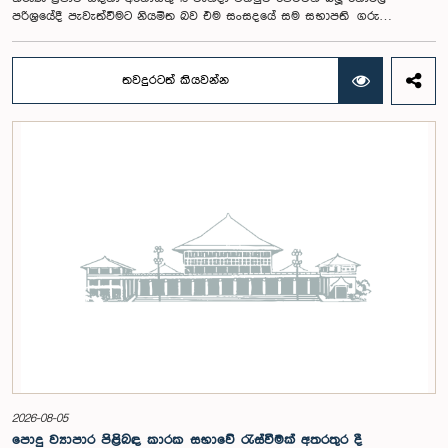
පරිශ්‍රයේදී පැවැත්වීමට නියමිත බව එම සංසදයේ සම සභාපති ගරු
පාර්ලිමේන්තු මන්ත්‍රී ෂානක්කියන් රාජපුත්තිරන් රාසමාණික්කම් මහතා පැවසීය.ඒ
මහතාගේ ප්‍රධානත්වයෙන් 2026.08.05 දින පැවති එම සංසදයේ රැස්වීමේදී මීට
අදාළ සංවිධාන කටයුතු පිළිබඳව සාකච්ඡා කෙරිණි. තරුණ නියෝජිතයන්ගේ
තවදුරටත් කියවන්න
සහභාගීත්වයෙන් විවෘත පාර්ලිමේන්තු සංකල්පය තවදුරටත් ප්‍රවර්ධනය කිරීමේ
අරමුණින් මෙම වැඩමුළු මාලාව සංවිධානය කෙරෙන අතර සංසදයේ සාමාජික
මන්ත්‍රීවරු මෙන්ම ගම්පහ දිස්ත්‍රික් පාර්ලිමේන්තු මන්ත්‍රීවරුන් ද මෙම අවස්ථාවට
සහභාගී වීමට නියමිතය.මෙම වැඩමුළු මගීන් විශේෂයෙන් තරුණ ප්‍රජාව
පාර්ලිමේන්තු කටයුතු, ව්‍යවස්ථාදායක ක්‍රියාවලිය සහ විවෘත පාර්ලිමේන්තු
මූලධර්ම පිළිබඳ දැනුවත් කිරීම මෙන්ම, පාර්ලිමේන්තුව සහ පුරවැසියන් අතර
සම්බන්ධතාව තවදුරටත් ශක්තිමත් කිරීම ද අපේක්ෂා කෙරේ.මෙම රැස්වීමට
සංසදයේ සාමාජික මන්ත්‍රීවරු සහ වැඩමුළු මාලාව සඳහා අනුග්‍රාහකත්වය
සපයන සංවර්ධන සහකරු වන CII (Coalition for Inclusive Impact)
ආයතනයේ නියෝජිතයෝ එක්ව සිටියහ.මෙම වැඩමුළුව සඳහා සහභාගීවීමට
අපේක්ෂා කරන ගම්පහ දිස්ත්‍රික්කයේ වයස අවු 18 – 35 අතර තරුණ තරුණියන්
https://forms.gle/aVp5UzhLbtPSmVap8 සබැඳිය ඔස්සේ අදාළ පෝරමය
සම්පූර්ණ කොට ලියාපදිංචි විය විය යුතුය.
2026-08-05
පොදු ව්‍යාපාර පිළිබඳ කාරක සභාවේ රැස්වීමක් අතරතුර දී