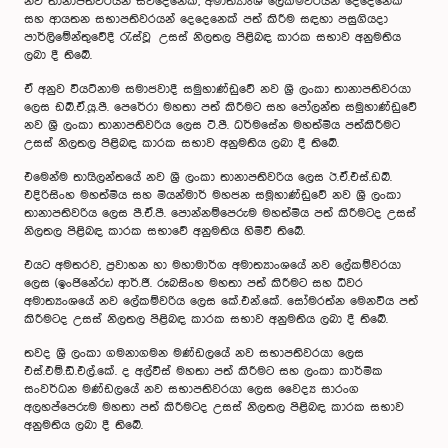
නව තානාපතිවරයන් සිව්දෙනෙක්, අමාත්‍යාංශ ලේකම්වරයන් දෙදෙනෙක්
සහ ආයතන සභාපතිවරයන් දෙදෙනෙක් පත් කිරීම සඳහා පසුගියදා
පාර්ලිමේන්තුවේදී රැස්වූ උසස් නිලතල පිළිබඳ කාරක සභාව අනුමතිය
ලබා දී තිබේ.
ඒ අනුව වියට්නාම සමාජවාදී සමුහාණ්ඩුවේ නව ශ්‍රී ලංකා තානාපතිවරයා
ලෙස ඩබ්.ඒ.යූ.පී. පෙරේරා මහතා පත් කිරීමට සහ පෝලන්ත සමුහාණ්ඩුවේ
නව ශ්‍රී ලංකා තානාපතිවරිය ලෙස ටී.පී. ධර්මසේන මහත්මිය පත්කිරීමට
උසස් නිලතල පිළිබඳ කාරක සභාව අනුමතිය ලබා දී තිබේ.
එමෙන්ම තායිලන්තයේ නව ශ්‍රී ලංකා තානාපතිවරිය ලෙස ඊ.ඒ.එස්.ඩබ්.
එදිරිසිංහ මහත්මිය සහ මියන්මාර් මහජන සමූහාණ්ඩුවේ නව ශ්‍රී ලංකා
තානාපතිවරිය ලෙස පී.ඒ.පී. පොන්නම්පෙරුම මහත්මිය පත් කිරීමටද උසස්
නිලතල පිළිබඳ කාරක සභාවේ අනුමතිය හිමිවී තිබේ.
එයට අමතරව, ප්‍රවාහන හා මහාමාර්ග අමාත්‍යාංශයේ නව ලේකම්වරයා
ලෙස (ඉංජිනේරු) ආර්.ජී. රූබසිංහ මහතා පත් කිරීමට සහ ධීවර
අමාත්‍යංශයේ නව ලේකම්වරිය ලෙස කේ.එන්.කේ. සෝමරත්න මෙනවිය පත්
කිරීමටද උසස් නිලතල පිළිබඳ කාරක සභාව අනුමතිය ලබා දී තිබේ.
තවද ශ්‍රී ලංකා ගමනාගමන මණ්ඩලයේ නව සභාපතිවරයා ලෙස
එස්.එම්.ඩී.එල්.කේ. ද අල්විස් මහතා පත් කිරීමට සහ ලංකා කාර්මික
සංවර්ධන මණ්ඩලයේ නව සභාපතිවරයා ලෙස වෛද්‍ය සාරංග
අලහප්පෙරුම මහතා පත් කිරීමටද උසස් නිලතල පිළිබඳ කාරක සභාව
අනුමතිය ලබා දී තිබේ.