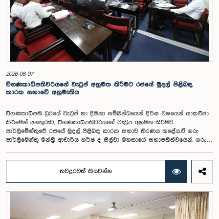
2026-08-07
විගණකාධිපතිවරියගේ වැටුප් අනුමත කිරීමට රජයේ මුදල් පිළිබඳ
කාරක සභාවේ අනුමැතිය
විගණකාධිපති ධුරයේ වැටුප් හා දීමනා සම්බන්ධයෙන් දීර්ඝ වශයෙන් සාකච්ඡා
කිරීමෙන් අනතුරුව, විගණකාධිපතිවරියගේ වැටුප අනුමත කිරීමට
පාර්ලිමේන්තුවේ රජයේ මුදල් පිළිබඳ කාරක සභාව තීරණය කළේය.ඒ ගරු
පාර්ලිමේන්තු මන්ත්‍රී ආචාර්ය හර්ෂ ද සිල්වා මහතාගේ සභාපතිත්වයෙන්, ගරු
නියෝජ්‍ය අමාත්‍යවරුන් වන චතුරංග අබේසිංහ, නිශාන්ත ජයවීර, ගරු
පාර්ලිමේන්තු මන්ත්‍රීවරුන් වන රවී කරුණානායක, නිමල් පලිහේන, විජේසිරි
බස්නායක, එම්.කේ.එම්. අස්ලම්, තිලිණ සමරකෝන් සහ චම්පික හෙට්ටිආරච්චි
තවදුරටත් කියවන්න
යන මහත්ම මහත්මීන්ගේ සහභාගීත්වයෙන් මෙම කාරක සභාව
පාර්ලිමේන්තුවේදී පසුගියදා (04) රැස්වූ අවස්ථාවේදීය. ශ්‍රී ලංකා ප්‍රජාතාන්ත්‍රික
සමාජවාදී ජනරජයේ ආණ්ඩුක්‍රම ව්‍යවස්ථාවේ 153(2) ව්‍යවස්ථාව ප්‍රකාරව
විගණකාධිපති ධුරයේ වැටුප් සම්බන්ධයෙන් අදාළ යෝජනාව කාරක සභාවේ
අවධානයට යොමු කර තිබිණි.එහිදී විගණකාධිපතිවරියගේ වගකීම්, රාජ්‍ය මූල්‍ය