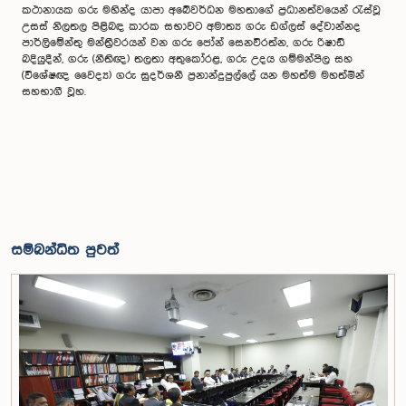
කථානායක ගරු මහින්ද යාපා අබේවර්ධන මහතාගේ ප්‍රධානත්වයෙන් රැස්වූ
උසස් නිලතල පිළිබඳ කාරක සභාවට අමාත්‍ය ගරු ඩග්ලස් දේවාන්නද
පාර්ලිමේන්තු මන්ත්‍රීවරයන් වන ගරු ජෝන් සෙනවිරත්න, ගරු රිෂාඩ්
බදියුදීන්, ගරු (නීතිඥ) තලතා අතුකෝරළ, ගරු උදය ගම්මන්පිල සහ
(විශේෂඥ වෛද්‍ය) ගරු සුදර්ශනී ප්‍රනාන්දුපුල්ලේ යන මහත්ම මහත්මීන්
සහභාගී වූහ.
සම්බන්ධිත පුවත්