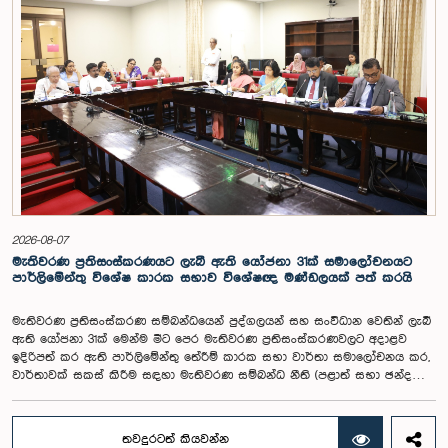
අධීක්ෂණය හා විගණන ක්ෂේත්‍රයේ ස්වාධීනත්වය ඇතුළු කරුණු සැලකිල්ලට
ගනිමින් වැටුප් මට්ටම පිළිබඳව කාරක සභා සභාපතිවරයා ඇතුළු මන්ත්‍රීවරුන්
විසින් අදහස් හා යෝජනා ඉදිරිපත් කරන ලදී. ආණ්ඩුක්‍රම ව්‍යස්ථාවේ 170 වෙනි
ව්‍යවස්ථාව ප්‍රකාරව විගණකාධිපති රාජ්‍ය සේවකයකු නොවන බවත් පවත්නා
රාජ්‍ය වැටුප් පරිමාණයෙන් බැහැරව විගණකාධිපතිවරයාගේ වැටුප සඳහා
විශේෂ සැලකිල්ලක් යොමු කළ හැකි බවත් මෙහිදි වැඩිදුරටත් අදහස් දක්වමින්
කාරක සභාව පවසා සිටියේය. යොජිත වැටුප, මීට පෙර සිටි
විගණකාධිපතිවරුන්ගේ වැටුප් ද සලකා බලමින් මෙම තිරණයට එළඹුණ බව
නිලධාරීන් විසින් පවසන ලදී. මිට පෙර, එය ජාතික වැටුප් හා සේවක සංඛ්‍යා
කොමිෂන් සභාවෙන් තිරණය කළ ද වර්තමානයේ එවැනි කොමිසමක් නොමැති
බවත් නිලධාරීහු සදහන් කළහ.විගණකාධිපතිවරිය සඳහා යෝජිත වැටුප්
මට්ටම අනුමත කළ ද, එම තනතුරට පැවරී ඇති වගකීම් සහ කාර්යභාරය
සැලකිල්ලට ගනිමින් වැටුප තවදුරටත් ඉහළ මට්ටමක පැවතිය යුතු බවට කාරක
සභා සභාපතිවරයා ඇතුළු මන්ත්‍රීවරුන්ගේ අදහස විය. ඒ අනුව, අදාළ වැටුප්
2026-08-07
මට්ටම සම්බන්ධයෙන් ඉදිරියේදී තවදුරටත් අවධානය යොමු කර අවශ්‍ය තීරණ
මැතිවරණ ප්‍රතිසංස්කරණයට ලැබී ඇති යෝජනා 31ක් සමාලෝචනයට
ගැනීමේ අවශ්‍යතාව ද කාරක සභාවේදී පෙන්වා දුන් අතර ස්ථිර සහ ස්වධින
පාර්ලිමේන්තු විශේෂ කාරක සභාව විශේෂඥ මණ්ඩලයක් පත් කරයි
වැටුප් හා සේවක සංඛ්‍යා කොමිෂන් සභාවක් ස්ථාපිත කරන ලෙස කාරක
සභාවේ සභාපති යෝජනා කළේය.
මැතිවරණ ප්‍රතිසංස්කරණ සම්බන්ධයෙන් පුද්ගලයන් සහ සංවිධාන වෙතින් ලැබී
ඇති යෝජනා 31ක් මෙන්ම මීට පෙර මැතිවරණ ප්‍රතිසංස්කරණවලට අදාළව
ඉදිරිපත් කර ඇති පාර්ලිමේන්තු තේරීම් කාරක සභා වාර්තා සමාලෝචනය කර,
වාර්තාවක් සකස් කිරීම සඳහා මැතිවරණ සම්බන්ධ නීති (පළාත් සභා ඡන්ද
විමසීමට අදාළ නීති හැර) සමාලෝචනය කර පාර්ලිමේන්තුවට වාර්තා කිරීම සහ
ඒ පිළිබඳ යෝජනා හා නිර්දේශ ඉදිරිපත් කිරීම සඳහා වන පාර්ලිමේන්තු විශේෂ
කාරක සභාව විසින් විශේෂඥ මණ්ඩලයක් පත් කරන ලදී.ඒ මෙම විශේෂ
තවදුරටත් කියවන්න
කාරක සභාව රාජ්‍ය පරිපාලන, පළාත් සභා සහ පළාත් පාලන ගරු අමාත්‍ය