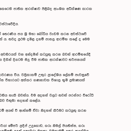
 කෙරෙහි ජාතික ආරක්ෂාව පිළිබද ආංශික අධීක්ෂණ කාරක
වස්ථාවේදීය.
 තෙරණිය ජය ශ්‍රී මහා බෝධිය වැඩම කරන අවස්ථාවේ
ත්‍ ය. තවද ප්‍රථම දමිළ දහම් පාසල ආරම්භ කළේ ද මෙම
අවහිරයක් වන අන්දමින් කටයුතු කරන බවත් ආරම්භයේදී
ය දිගින් දිගටම සිදු වීම ජාතික ආරක්ෂාවට තර්ජනයක්
රණය විය. වලිකාකම් උතුර ප්‍රාදේශීය ලේකම් පැවසුවේ
ස්ස විහාරයට අක්කර ගණනාවක විශාල භූමි ප්‍රමාණයක්
ැවතිය හැකි බවත්ය. එම අදහස් වලට තවත් පරස්පර විරෝධී
න බව එතුමා සදහන් කළේය.
ම් අයත් වී ඇත්නම් ඒවා නිදහස් කිරීමට කටයුතු කරන
ය) මේජර් ප්‍රදීප් උදුගොඩ, ගරු නිමල් පියතිස්ස, ගරු