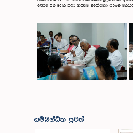
ජයන්ත සමරවීර යන මහත්වරුන් මෙන්ම බුද්ධශාසන, ආගමික 
ලේකම් සහ අදාල රාජ්‍ය ආයතන නියෝජනය කරමින් නිලධාරීන
සම්බන්ධිත පුවත්