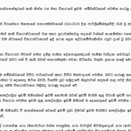
 කන්කසන්තුරයේ ඇති තිස්ස රජ මහා විහාරයේ ඉඩම සම්බන්ධයෙන් පවතින ගැටලු
ත් වීරසේකර මහතාගේ සභාපතීත්වයෙන් 2024.03.05 දින පාර්ලිමේන්තුවේදී රැස් වූ අ
මක් ඇති විහාරස්ථානයක් වන අතර පුරාවෘත්තවල සදහන් වන්නේ සංඝමිත්තා රහත්
 එම ස්ථානයේ විහාරස්ථානයක් ඉදි කරන ලෙස දේවානම්පියතිස්ස රජුට දැන් වූ බව
හා විහාරයට පිරිසක් සමග දමිළ ජාතික දේශපාලනඥයන් පැමිණ වන්දනා නඩවලට 
ිසක් බවට පත් වී ඇති බවත් සභාපතිතුමා පවසා සිටියේය. එතුමා ප්‍රකාශ කළේ මෙ
 සම්බන්ධයෙන් විවිධ පාර්ශවයන් අතර විවිධ මතවාදයන් පවතින බවට කරුණු අනාව
හිත) 13 දෙනෙකු සිටින බවයි. එසේම යුධ හමුදාවේ නිලධාරීන් සඳහන් කළ පරිදි ති
 වලද මෙම විහාරස්ථානය පිළිබද කරුණු සදහන් වේ.
පෞද්ගලික ඉඩම් හිමියන්ගේ ඉඩම් නොමැති බවත් ඉඩම් මායිම තුළ එවැනි ඉඩම් ප
 තිස්ස විහාරය පවතින ඉඩම තුළ පෞද්ගලික ඉඩම් හිමියන් 16 දෙනෙකුගේ ඉඩම් පවති
් හිමියන්‍ට ඒ ආසන්නයෙන් වෙනත් ඉඩම් ලබා දීමටත් ඉඩම මායිමට පෞද්ගලික ඉඩ
ලදි.
් රාජපක්ෂ, ගරු (මහාචාර්ය) චන්න ජයසුමන, ගරු චාර්ල්ස් නිර්මලනාදන්, ගරු (ආචාර්