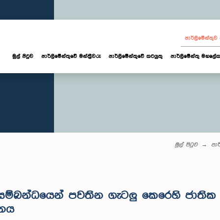
පාර්ලි‌මේන්තු
මුල් පිටුව
පාර්ලි‌මේන්තුවේ මන්ත්‍රීවරු
පාර්ලිමේන්තුවේ කටයුතු
පාර්ලිමේන්තු මහලේක
මුල් පිටුව
පාර
සම්බන්ධයෙන් පවතින ගැටලු කෙරෙහි ජාතික
ානය