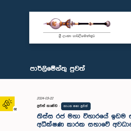
පාර්ලි‌මේන්තු පුවත්
2024-03-22
පුවත් කාණ්ඩ
:
කාරක සභා පුවත්
02
තිස්ස රජ මහා විහාරයේ ඉඩම 
අධීක්ෂණ කාරක සභාවේ අවධ