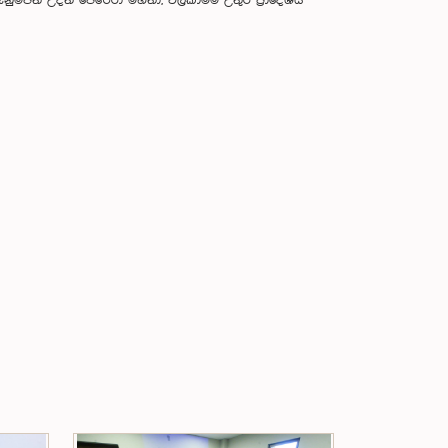
්පති උදත් පෙරේරා මහතා, වලිකාමම් උතුර ප්‍රාදේශීය