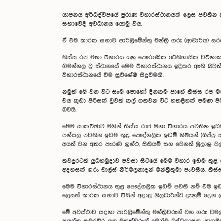
යාපනය අර්ධද්වීපයේ පුරාණ විහාරස්ථානයක් ලෙස පවතින
සභාවේදී අවධානය යොමු විය.
ඒ එම කාරක සභාව පාර්ලිමේන්තු මන්ත්‍රී ගරු (ආචාර්ය) සර
තිස්ස රජ මහා විහාරය යනු පෞරාණික ඓතිහාසික වටිනාක
ගිමන්හල වු ස්ථානයේ මෙම විහාරස්ථානය ඉදිකර ඇති බවත්
විහාරස්ථානයේ වීම සුවිශේෂී සිදුවීමකි.
නමුත් මේ වන විට සෑම පොහෝ දිනකම පාහේ තිස්ස රජ ම
එය කුඩා පිරිසක් වුවත් කල් ගතවන විට හතළිහක් පමණ පිර
බවයි.
මෙම සාකච්ඡාව මගින් තිස්ස රාජ මහා විහාරය පවතින ඉඩම
පන්සල පවතින ඉඩම තුළ පෞද්ගලික ඉඩම් හිමියන් (ඔප්පු ස
අයත් වන අතර පැරණි ග්‍රන්ථ, සිතියම් සහ වෙනත් මූලාශ්‍ර
තවදුරටත් යුධහමුදාව පවසා සිටියේ මෙම විහාර ඉඩම තුළ 
අදහසක් ගරු චාල්ස් නිර්මලනාදන් මන්ත්‍රීතුමා පැවසීය.
මෙම විහාරස්ථානය තුළ පෞද්ගලික ඉඩම් පවතී නම් එම ඉඩම
ලෙසත් කාරක සභාව විසින් අදාළ නිලධාරීන්ට දැනුම් දෙන 
මේ අවස්ථාව සදහා පාර්ලිමේන්තු මන්ත්‍රීවරුන් වන ගරු චමල