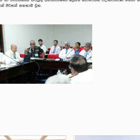
හා සංස්කෘතික කටයුතු අමාත්‍යාංශයේ ලේකම් සෝමරත්න විදානපතිරණ මහතා මැනුම
් පිරිසක් සහභාගී වූහ.