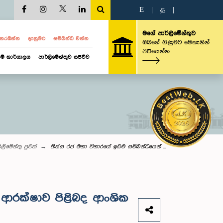
E
|
த
|
මගේ පාර්ලිමේන්තුව
ව නරඹන්න
දැනුමට
සම්බන්ධ වන්න
ඔබගේ ගිණුමට මෙතැනින්
පිවිසෙන්න
ම් කාර්යාලය
පාර්ලිමේන්තුව සජීවීව
්ලි‌මේන්තු පුවත්
තිස්ස රජ මහා විහාරයේ ඉඩම සම්බන්ධයෙන් ...
 ආරක්ෂාව පිළිබද ආංශික