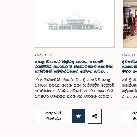
2026-08-05
2026-08-
පොදු ව්‍යාපාර පිළිබඳ කාරක සභාවේ
ද්විපාර්
රැස්වීමක් අතරතුර දී නිලධාරීන්ගේ නොමනා
නායකත්
හැසිරීමක් සම්බන්ධයෙන් දක්වනු ලබන
විවර කරම
ප්‍රතිචාරය
සංසදයේ
2025 ඔක්තෝබර් මස 08 වන දින පැවති පොදු
පාර්ලිමේ
අවසන් 
ව්‍යාපාර පිළිබඳ කාරක සභා රැස්වීමේදී ඉදිකිරීම්
නියෝජිත 
කර්මාන්ත සංවර්ධන අධිකාරියේ 2022 සහ 2023
සමූහාණ්
වර්ෂවල විගණනය කරන ලද වාර්ෂික වාර්තා
Zhenho
සහ එකී ආයතනයේ වත්මන් කාර්යසාධනය
ජූලි 25 
පිළිබඳ විමර්ශනය කිරීමේදී, එහි අධ්‍යක්ෂ
නිල සං
මණ්ඩල සාමාජිකයින් දෙදෙනෙකුගේ හැසිරීම
නියෝජිත
තවදුරටත්
තව
පිළිබඳව පොදු ව්‍යාපාර පිළිබඳ කාරක සභාවේ
අමාත්‍ය 
කියවන්න
ක
අවධානය යොමු ව තිබේ. මෙම රැස්වීම සඳහා
නායකත්ව
සහභාගී වූ නිලධාරීන් අතරින් එක් අයෙකු,
මන්ත්‍රී
පාර්ලිමේන්තු කාරක සභා රැස්වීම් සඳහා
ඕෂානි උ