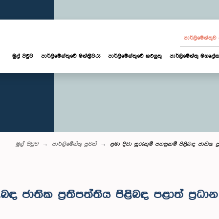
පාර්ලි‌මේන්තු
මුල් පිටුව
පාර්ලි‌මේන්තුවේ මන්ත්‍රීවරු
පාර්ලිමේන්තුවේ කටයුතු
පාර්ලිමේන්තු මහලේක
මුල් පිටුව
පාර්ලි‌මේන්තු පුවත්
ළමා දිවා සුරැකුම් පහසුකම් පිළිබඳ ජාතික ප
ළිබඳ ජාතික ප්‍රතිපත්තිය පිළිබඳ පළාත් ප්‍ර