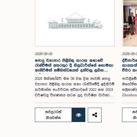
2026-08-05
2026-08-
පොදු ව්‍යාපාර පිළිබඳ කාරක සභාවේ
ද්විපාර්
රැස්වීමක් අතරතුර දී නිලධාරීන්ගේ නොමනා
නායකත්
හැසිරීමක් සම්බන්ධයෙන් දක්වනු ලබන
විවර කරම
ප්‍රතිචාරය
සංසදයේ
2025 ඔක්තෝබර් මස 08 වන දින පැවති පොදු
පාර්ලිමේ
අවසන් 
ව්‍යාපාර පිළිබඳ කාරක සභා රැස්වීමේදී ඉදිකිරීම්
නියෝජිත 
කර්මාන්ත සංවර්ධන අධිකාරියේ 2022 සහ 2023
සමූහාණ්
වර්ෂවල විගණනය කරන ලද වාර්ෂික වාර්තා
Zhenho
සහ එකී ආයතනයේ වත්මන් කාර්යසාධනය
ජූලි 25 
පිළිබඳ විමර්ශනය කිරීමේදී, එහි අධ්‍යක්ෂ
නිල සං
මණ්ඩල සාමාජිකයින් දෙදෙනෙකුගේ හැසිරීම
නියෝජිත
තවදුරටත්
තව
පිළිබඳව පොදු ව්‍යාපාර පිළිබඳ කාරක සභාවේ
අමාත්‍ය 
කියවන්න
ක
අවධානය යොමු ව තිබේ. මෙම රැස්වීම සඳහා
නායකත්ව
සහභාගී වූ නිලධාරීන් අතරින් එක් අයෙකු,
මන්ත්‍රී
පාර්ලිමේන්තු කාරක සභා රැස්වීම් සඳහා
ඕෂානි උ