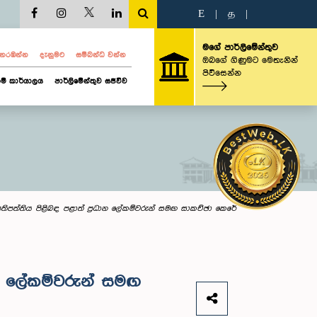
E
|
த
|
මගේ පාර්ලිමේන්තුව
ව නරඹන්න
දැනුමට
සම්බන්ධ වන්න
ඔබගේ ගිණුමට මෙතැනින්
පිවිසෙන්න
ම් කාර්යාලය
පාර්ලිමේන්තුව සජීවීව
්‍රතිපත්තිය පිළිබඳ පළාත් ප්‍රධාන ලේකම්වරුන් සමඟ සාකච්ඡා කෙරේ
ධාන ලේකම්වරුන් සමඟ