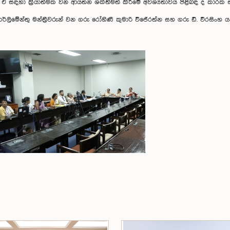
ඒ සඳහා ක්‍රියාත්මක වන ආයතන ශක්තිමත් කිරීමේ අවශ්‍යතාවය පිළිබඳ ද කාරක 
්ලිමේන්තු මන්ත්‍රීවරුන් වන ගරු රෝහිණී කුමාරි විජේරත්න සහ ගරු ඩී. වීරසිංහ