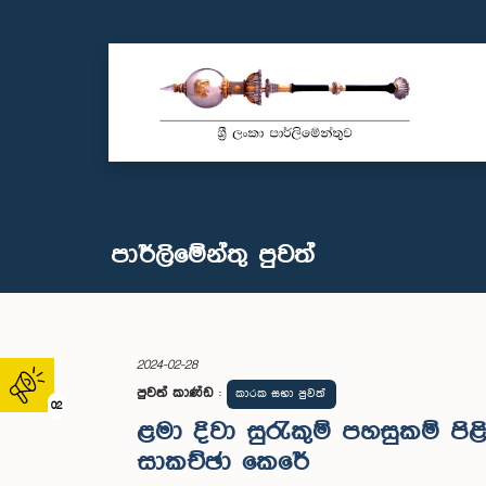
පාර්ලි‌මේන්තු පුවත්
2024-02-28
පුවත් කාණ්ඩ
:
කාරක සභා පුවත්
02
ළමා දිවා සුරැකුම් පහසුකම් පි
සාකච්ඡා කෙරේ