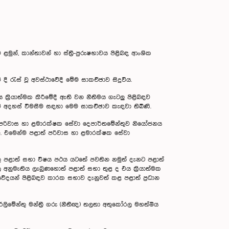
ළමුන්, කාන්තාවන් හා ස්ත්‍රී-පුරුෂභාවය පිළිබඳ ආංශික
ී රැස් වූ අවස්ථාවේදී මේම සාකච්ඡාව සිදුවිය.
ක්‍රියාත්මක කිරීමේදී ඇති වන නීතිමය ගැටලු පිළිබඳව
වේ අදහස් විමසීම සඳහා මෙම සාකච්ඡාව කැඳවා තිබිණි.
ය, පරිවාස හා ළමාරක්ෂක සේවා දෙපාර්තමේන්තුව නියෝජනය
 එමෙන්ම පළාත් පරිවාස හා ළමාරක්ෂක සේවා
තු පළාත් සභා විෂය පථය යටතේ පවතින නමුත් දැනට පළාත්
ල අනුමැතිය ලැබුණහොත් පළාත් සභා තුළ ද එය ක්‍රියාත්මක
මවේදයන් පිළිබඳව කාරක සභාව දැනුවත් කළ පළාත් ප්‍රධාන
ිමේන්තු මන්ත්‍රී ගරු (නීතීඥ) තලතා අතුකෝරල මහත්මිය