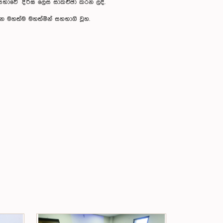
සභාවේ දීර්ඝ ලෙස සාකච්ඡා කරන ලදී.
 යන මහත්ම මහත්මීන් සහභාගි වූහ.