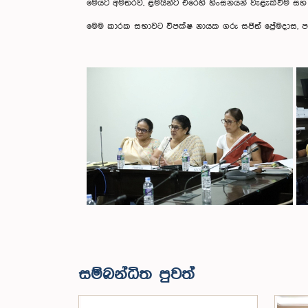
මෙයට අමතරව, ළමයින්ට එරෙහි හිංසනයන් වැළැක්වීම සහ 
මෙම කාරක සභාවට විපක්ෂ නායක ගරු සජිත් ප්‍රේමදාස, පාර
සම්බන්ධිත පුවත්