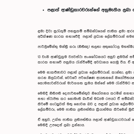
පළාත් ආණ්ඩුකාරවරුන්ගේ අනුමැතිය ලබා 
ළමා දිවා සුරැකුම් පහසුකම් සම්බන්ධයෙන් ජාතික ළමා ආරක්ෂ
අධීක්ෂණ කාරක සභාවේදී පළාත් ප්‍රධාන ලේකම්වරුන් සමඟ
පාර්ලිමේන්තු මන්ත්‍රී ගරු (නීතීඥ) තලතා අතුකෝරල මහත්ම
13 වැනි ආණ්ඩුක්‍රම ව්‍යවස්ථා සංශෝධනයට අනුව ළමයින් සම
කාරක සභාවේ පසුගිය රැස්වීමේදී අවධානය යොමු විය. ඒ අන
මෙම සාකච්ඡාවට පළාත් ප්‍රධාන ලේකම්වරුන්, කාන්තා, ළ
කරන නිලධාරීන්, වෙරිටේ පර්යේෂණ ආයතනයේ නියෝජිතය
කොමසාරිස්වරුන් මාර්ගගත ක්‍රමය ඔස්සේ මෙම රැස්වීමට ස
මෙහිදී නීතිපති දෙපාර්තමේන්තුව නියෝජනය කරමින් සහභ
සභා ස්ථාපිත කර නොමැති බැවින් මධ්‍යම රජයට ඒ සම්බන්ධය
කිරීමේ ගැටලුවක් මතු නොවන බව ද පළාත් ප්‍රධාන ලේකම්වර
ලේකම්වරු, මෙම ජාතික ප්‍රතිපත්තිය ක්‍රියාත්මක කිරීමෙන් ම
ඒ අනුව, උක්ත ජාතික ප්‍රතිපත්තිය පළාත් ආණ්ඩුකාරවරුන
මෙහිදී උපදෙස් ලබා දුන්නාය.