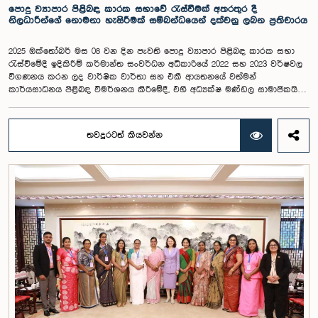
පොදු ව්‍යාපාර පිළිබඳ කාරක සභාවේ රැස්වීමක් අතරතුර දී
නිලධාරීන්ගේ නොමනා හැසිරීමක් සම්බන්ධයෙන් දක්වනු ලබන ප්‍රතිචාරය
2025 ඔක්තෝබර් මස 08 වන දින පැවති පොදු ව්‍යාපාර පිළිබඳ කාරක සභා
රැස්වීමේදී ඉදිකිරීම් කර්මාන්ත සංවර්ධන අධිකාරියේ 2022 සහ 2023 වර්ෂවල
විගණනය කරන ලද වාර්ෂික වාර්තා සහ එකී ආයතනයේ වත්මන්
කාර්යසාධනය පිළිබඳ විමර්ශනය කිරීමේදී, එහි අධ්‍යක්ෂ මණ්ඩල සාමාජිකයින්
දෙදෙනෙකුගේ හැසිරීම පිළිබඳව පොදු ව්‍යාපාර පිළිබඳ කාරක සභාවේ
අවධානය යොමු ව තිබේ. මෙම රැස්වීම සඳහා සහභාගී වූ නිලධාරීන් අතරින්
එක් අයෙකු, පාර්ලිමේන්තු කාරක සභා රැස්වීම් සඳහා සහභාගී වීමේ දී
තවදුරටත් කියවන්න
නිලධාරීන් විසින් තම ඇඳුම් පැළඳුම් සම්බන්ධයෙන් පිළිපැදිය යුතු වන
නිර්නායකයන්ගෙන් බැහැරව, එකී අවස්ථාවට නුසුදුසු ආකාරයෙන් සැරසී
රැස්වීමට සහභාගී වී සිටි බව කාරක සභාව විසින් නිරීක්ෂණය කරන ලදී.
තවද, ඉහත කී නිලධාරීන් දෙදෙනාම පාර්ලිමේන්තු සම්ප්‍රදායට හා
ක්‍රියාපටිපාටියට පටහැනි අයුරින් සභාපතිවරයාගේ පූර්ව අවසරයකින් තොරව
කාරක සභා රැස්වීමෙන් බැහැර ගොස් ඇති බව ද කාරක සභාව විසින් සඳහන්
කරන ලදී. මෙම සිද්ධීන් සම්බන්ධයෙන් පොදු ව්‍යාපාර පිළිබඳ කාරක සභාවේ
සභාපතිවරයා විසින් මතු කරන ලද වරප්‍රසාද පිළිබඳ ගැටළුවට අනුව,
පාර්ලිමේන්තුවට අපහාස කිරීමේ චෝදනාව යටතේ එම නිලධාරීන් දෙදෙනා 2026
පෙබරවාරි මස 17 වැනි දින ආචාරධර්ම හා වරප්‍රසාද පිළිබඳ කාරක සභාව
හමුවේ පෙනී සිටිනු ලැබූ අතර, එහිදී, ඔවුන් විසින් සිය හැසිරීම සම්බන්ධයෙන්
අවංකවම සමාව අයැද සිටින බව සඳහන් කෙරිණි. පාර්ලිමේන්තු කාරක
සභාවල අධිකාරිය, ගෞරවය සහ ස්ථාපිත ක්‍රියාපටිපාටිවලට ගෞරව කිරීමේ
වැදගත්කම පිළිබඳව නිසි අවබෝධයකින් යුතුව තම ක්‍රියාවන්හි බරපතලකම