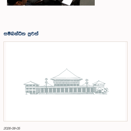
සම්බන්ධිත පුවත්
2026-08-05