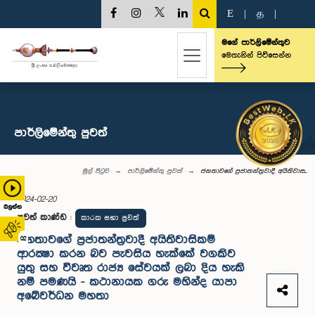
E
|
த
|
මගේ පාර්ලිමේන්තුව
මෙතැනින් පිවිසෙන්න
පාර්ලි‌මේන්තු පුවත්
මුල් පිටුව
පාර්ලි‌මේන්තු පුවත්
ජනතාවගේ ප්‍රජාතන්ත්‍රවාදී අයිතිවාස...
2024-02-20
බලන්න
පුවත් කාණ්ඩ
:
කාරක සභා පුවත්
ජනතාවගේ ප්‍රජාතන්ත්‍රවාදී අයිතිවාසිකම්
02
ආරක්‍ෂා කරන බව පැවසිය හැක්කේ වගකිව
යුතු සහ විවෘත රාජ්‍ය සේවයක් ලබා දිය හැකි
නම් පමණයි - කථානායක ගරු මහින්ද යාපා
අබේවර්ධන මහතා