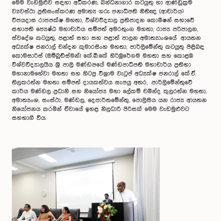
මෙම වැඩමුළුව සඳහා අධිකරණ, බන්ධනාගාර කටයුතු හා ආණ්ඩුක්‍රම
ව්‍යවස්ථා ප්‍රතිසංස්කරණ අමාත්‍ය ගරු ජනාධිපති නීතිඥ (ආචාර්ය)
විජයදාස රාජපක්ෂ මහතා, විශ්වවිද්‍යාල ප්‍රතිපාදන කොමිෂන් සභාවේ
සභාපති ජ්‍යෙෂ්ඨ මහාචාර්ය සම්පත් අමරතුංග මහතා, රාජ්‍ය පරිපාලන,
ස්වදේශ කටයුතු, පළාත් සභා සහ පළාත් පාලන අමාත්‍යාංශයේ ආයතන
අධ්‍යක්ෂ ජනරාල් චන්දන කුමාරසිංහ මහතා, පාර්ලිමේන්තු කටයුතු පිළිබඳ
කොමසාරිස් (ඔම්බුඩ්ස්මන්) කේ.බී.කේ හිරිඹුරේගම මහතා සහ කොළඹ
විශ්වවිද්‍යාලයීය ශ්‍රී පාලි මණ්ඩපයේ මණ්ඩපාධිපති මහාචාර්ය ප්‍රතිභා
මහානාමහේවා මහතා සහ හිටපු විශ්‍රාම වැටුප් අධ්‍යක්ෂ ජනරාල් කේ.ඒ.
තිලකරත්න මහතා සම්පත් දායකත්වය සැපයු අතර, පාර්ලිමේන්තුවේ
කාර්ය මණ්ඩල ප්‍රධානි සහ නියෝජ්‍ය මහා ලේකම් චමින්ද කුලරත්න මහතා,
අමාත්‍යංශ, සංස්ථා, මණ්ඩල, දෙපාර්තමේන්තු, පොලිසිය යන රාජ්‍ය ආයතන
නියෝජනය කරමින් ඒවායේ ඉහළ නිලධාරී පිරිසක් මෙම වැඩමුළුවට
සහභාගී විය.