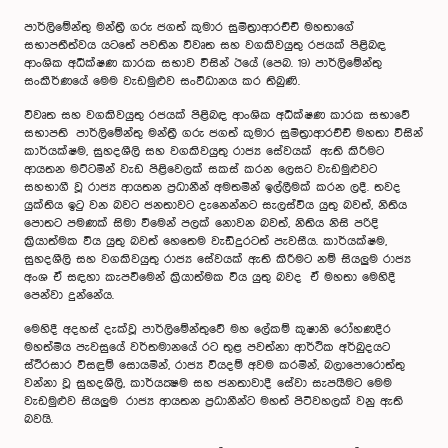
පාර්ලිමේන්තු මන්ත්‍රී ගරු ජගත් කුමාර සුමිත්‍රාආරච්චි මහතාගේ
සභාපතීත්වය යටතේ පවතින විවෘත සහ වගකිවයුතු රජයක් පිළිබඳ
ආංශික අධීක්ෂණ කාරක සභාව විසින් ඊයේ (පෙබ. 19) පාර්ලිමේන්තු
සංකීර්ණයේ මෙම වැඩමුළුව සංවිධානය කර තිබුණි.
විවෘත සහ වගකිවයුතු රජයක් පිළිබඳ ආංශික අධීක්ෂණ කාරක සභාවේ
සභාපති පාර්ලිමේන්තු මන්ත්‍රී ගරු ජගත් කුමාර සුමිත්‍රාආරච්චි මහතා විසින්
කාර්යක්ෂම, සුහදශීලි සහ වගකිවයුතු රාජ්‍ය සේවයක් ඇති කිරීමට
ආයතන මට්ටමින් වැඩ පිළිවෙලක් සකස් කරන ලෙසට වැඩමුළුවට
සහභාගී වූ රාජ්‍ය ආයතන ප්‍රධානීන් අමතමින් ඉල්ලීමක් කරන ලදී. තවද
යුක්තිය ඉටු වන බවට ජනතාවට දැනෙන්නට සැලස්විය යුතු බවත්, නිතිය
පොතට පමණක් සිමා වීමෙන් පලක් නොවන බවත්, නිතිය නිසි පරිදි
ක්‍රියාත්මක විය යුතු බවත් හෙතෙම වැඩිදුරටත් පැවසීය. කාර්යක්ෂම,
සුහදශීලි සහ වගකිවයුතු රාජ්‍ය සේවයක් ඇති කිරීමට නම් සියලුම රාජ්‍ය
අංශ ඒ සඳහා කැපවීමෙන් ක්‍රියාත්මක විය යුතු බවද ඒ මහතා මෙහිදී
පෙන්වා දුන්නේය.
මෙහිදී අදහස් දැක්වූ පාර්ලිමේන්තුවේ මහ ලේකම් කුෂානි රෝහණදීර
මහත්මිය පැවසුයේ වර්තමානයේ රට තුළ පවත්නා ආර්ථික අර්බුදයට
ස්ථිරසාර විසඳුම් සොයමින්, රාජ්‍ය වියදම් අවම කරමින්, බලාපොරොත්තු
වන්නා වූ සුහදශීලි, කාර්යක්‍ෂම සහ ජනතාවාදී සේවා සැපයීමට මෙම
වැඩමුළුව සියලුම රාජ්‍ය ආයතන ප්‍රධානීන්ට මහත් පිටිවහලක් වනු ඇති
බවයි.