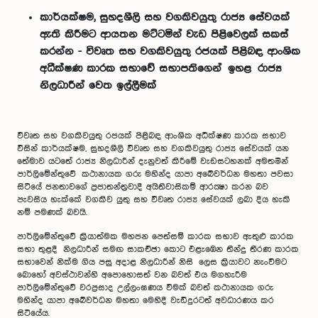
කාර්යක්ෂම, සුහදශීලි සහ වගකිවයුතු රාජ්‍ය සේවයක්
ඇති කිරීමට ආයතන මට්ටමින් වැඩ පිළිවෙලක් සකස්
කරන්න - විවෘත සහ වගකිවයුතු රජයක් පිළිබඳ ආංශික
අධීක්ෂණ කාරක සභාවේ සභාපතිගෙන් ඉහළ රාජ්‍ය
නිලධාරීන් වෙත ඉල්ලීමක්
විවෘත සහ වගකිවයුතු රජයක් පිළිබඳ ආංශික අධීක්ෂණ කාරක සභාව
විසින් කාර්යක්ෂම, සුහදශීලි විවෘත සහ වගකිවයුතු රාජ්‍ය සේවයක් යන
තේමාව යටතේ රාජ්‍ය නිලධාරීන් දැනුවත් කිරීමේ වැඩසටහනක් අමතමින්
පාර්ලිමේන්තුවේ කථානායක ගරු මහින්ද යාපා අබේවර්ධන මහතා පවසා
සිටියේ ජනතාවගේ ප්‍රජාතන්ත්‍රවාදී අයිතිවාසිකම් ආරක්‍ෂා කරන බව
පැවසිය හැක්කේ වගකිව යුතු සහ විවෘත රාජ්‍ය සේවයක් ලබා දිය හැකි
නම් පමණක් බවයි.
පාර්ලිමේන්තුවේ ක්‍රියාත්මක මහජන පෙත්සම් කාරක සභාව ඇතුළු කාරක
සභා තුළදී නිලධාරීන් සමඟ සාකච්ඡා කොට එළැඹෙන තීන්දු තීරණ කාරක
සභාවෙන් නික්ම ගිය පසු අදාළ නිලධාරීන් නිසි ලෙස ක්‍රියාවට නැංවීමට
බොහෝ අවස්ථාවන්හි අපොහොසත් වන බවත් එය මගහැරීම
පාර්ලිමේන්තුවේ වරප්‍රසාද උල්ලංඝණය වීමක් බවත් කථානායක ගරු
මහින්ද යාපා අබේවර්ධන මහතා මෙහිදී වැඩිදුරටත් අවධාරණය කර
සිටියේය.