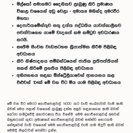
මිල්කෝ සමාගමට දෛනිකව ලැබුණු කිරි ප්‍රමාණය
විශාල වශයෙන් අඩු වෙලා - අමාත්‍ය මහින්ද අමරවීර
මහතා
දෙපාර්තමේන්තුව සතු දත්ත පද්ධතිය යාවත්කාලීනව
පවත්වාගෙන යාමේ වැදගත් කම කමිටුව අවධාරණය
කරයි.
කෘතීම සිංචන වැඩසටහන ක්‍රියාත්මක කිරීම පිළිබඳ
අවධානය
කිරි නිෂ්පාදනය සම්බන්ධයෙන් ජාතික ප්‍රතිපත්තියක්
සකස් කිරීමේ ප්‍රගතිය පිළිබඳ අවධානය
අභිජනනය සඳහා ඕස්ට්‍රේලියාවෙන් ආනයනය කළ
එළුවන් 104ක් මේ වන විට මිය යාම පිළිබඳ අවධානය
මේ වන විට මෙරට ගොවිපොළවල් 14000 කට වැඩි සංඛ්‍යාවක් වැසී ඇති
බවත් මෙය පළාත් වශයෙන් ලැබුණු දත්ත අනුව හඳුනාගෙන ඇති බවත්
කෝපා කමිටුවේදී අනාවරණය විය. එසේම මෙම ගොවිපොළවල් අතරින්
බහුතරයක් කුඩා ප්‍රමාණයේ ගොවිපොළවල් බවත් සත්ත්ව සොරකම
හේතුවෙන් වැඩි වශයෙන් මෙම ගොවිපොළවල් වැසී යාම සිදුවී ඇති බවත්
මෙහිදී නිලධාරීන් පෙන්වා දුන්හ.