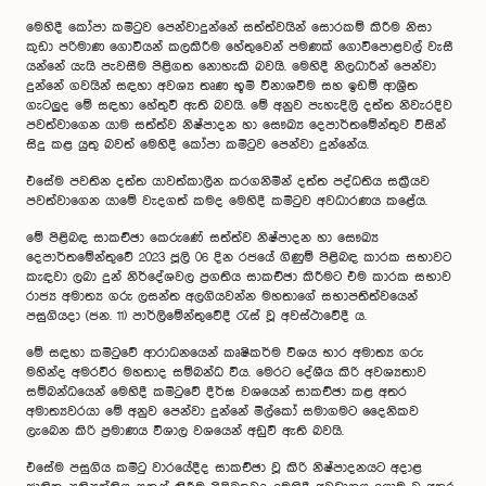
මෙහිදී කෝපා කමිටුව පෙන්වාදුන්නේ සත්ත්වයින් සොරකම් කිරීම නිසා
කුඩා පරිමාණ ගොවියන් කලකිරීම හේතුවෙන් පමණක් ගොවිපොළවල් වැසී
යන්නේ යැයි පැවසීම පිළිගත නොහැකි බවයි. මෙහිදී නිලධාරීන් පෙන්වා
දුන්නේ ගවයින් සඳහා අවශ්‍ය තෘණ භූමි විනාශවීම සහ ඉඩම් ආශ්‍රීත
ගැටලුද මේ සඳහා හේතුවී ඇති බවයි. මේ අනුව පැහැදිලි දත්ත නිවැරදිව
පවත්වාගෙන යාම සත්ත්ව නිෂ්පාදන හා සෞඛ්‍ය දෙපාර්තමේන්තුව විසින්
සිදු කළ යුතු බවත් මෙහිදී කෝපා කමිටුව පෙන්වා දුන්නේය.
එසේම පවතින දත්ත යාවත්කාලීන කරගනිමින් දත්ත පද්ධතිය සක්‍රීයව
පවත්වාගෙන යාමේ වැදගත් කමද මෙහිදී කමිටුව අවධාරණය කළේය.
මේ පිළිබඳ සාකච්ඡා කෙරුණේ සත්ත්ව නිෂ්පාදන හා සෞඛ්‍ය
දෙපාර්තමේන්තුවේ 2023 ජූලි 06 දින රජයේ ගිණුම් පිළිබඳ කාරක සභාවට
කැඳවා ලබා දුන් නිර්දේශවල ප්‍රගතිය සාකච්ඡා කිරීමට එම කාරක සභාව
රාජ්‍ය අමාත්‍ය ගරු ලසන්ත අලගියවන්න මහතාගේ සභාපතිත්වයෙන්
පසුගියදා (ජන. 11) පාර්ලිමේන්තුවේදී රැස් වූ අවස්ථාවේදී ය.
මේ සඳහා කමිටුවේ ආරාධනයෙන් කෘෂිකර්ම විශය භාර අමාත්‍ය ගරු
මහින්ද අමරවීර මහතාද සම්බන්ධ විය. මෙරට දේශීය කිරි අවශ්‍යතාව
සම්බන්ධයෙන් මෙහිදී කමිටුවේ දීර්ඝ වශයෙන් සාකච්ඡා කළ අතර
අමාත්‍යවරයා මේ අනුව පෙන්වා දුන්නේ මිල්කෝ සමාගමට දෛනිකව
ලැබෙන කිරි ප්‍රමාණය විශාල වශයෙන් අඩුවී ඇති බවයි.
එසේම පසුගිය කමිටු වාරයේදීද සාකච්ඡා වූ කිරි නිෂ්පාදනයට අදාළ