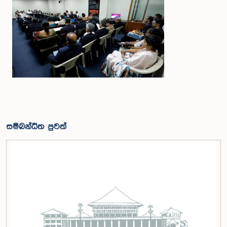
සම්බන්ධිත පුවත්