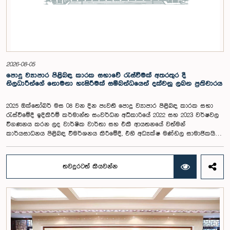
2026-08-05
පොදු ව්‍යාපාර පිළිබඳ කාරක සභාවේ රැස්වීමක් අතරතුර දී
නිලධාරීන්ගේ නොමනා හැසිරීමක් සම්බන්ධයෙන් දක්වනු ලබන ප්‍රතිචාරය
2025 ඔක්තෝබර් මස 08 වන දින පැවති පොදු ව්‍යාපාර පිළිබඳ කාරක සභා
රැස්වීමේදී ඉදිකිරීම් කර්මාන්ත සංවර්ධන අධිකාරියේ 2022 සහ 2023 වර්ෂවල
විගණනය කරන ලද වාර්ෂික වාර්තා සහ එකී ආයතනයේ වත්මන්
කාර්යසාධනය පිළිබඳ විමර්ශනය කිරීමේදී, එහි අධ්‍යක්ෂ මණ්ඩල සාමාජිකයින්
දෙදෙනෙකුගේ හැසිරීම පිළිබඳව පොදු ව්‍යාපාර පිළිබඳ කාරක සභාවේ
අවධානය යොමු ව තිබේ. මෙම රැස්වීම සඳහා සහභාගී වූ නිලධාරීන් අතරින්
එක් අයෙකු, පාර්ලිමේන්තු කාරක සභා රැස්වීම් සඳහා සහභාගී වීමේ දී
තවදුරටත් කියවන්න
නිලධාරීන් විසින් තම ඇඳුම් පැළඳුම් සම්බන්ධයෙන් පිළිපැදිය යුතු වන
නිර්නායකයන්ගෙන් බැහැරව, එකී අවස්ථාවට නුසුදුසු ආකාරයෙන් සැරසී
රැස්වීමට සහභාගී වී සිටි බව කාරක සභාව විසින් නිරීක්ෂණය කරන ලදී.
තවද, ඉහත කී නිලධාරීන් දෙදෙනාම පාර්ලිමේන්තු සම්ප්‍රදායට හා
ක්‍රියාපටිපාටියට පටහැනි අයුරින් සභාපතිවරයාගේ පූර්ව අවසරයකින් තොරව
කාරක සභා රැස්වීමෙන් බැහැර ගොස් ඇති බව ද කාරක සභාව විසින් සඳහන්
කරන ලදී. මෙම සිද්ධීන් සම්බන්ධයෙන් පොදු ව්‍යාපාර පිළිබඳ කාරක සභාවේ