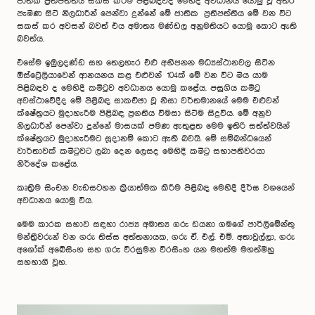
ජාතික ප්‍රතිපත්තිය සකස් කිරීම පිළිබඳවද මෙහිදී අවධානය යොමු වූ අතර
පැමිණ සිටි නිලධාරීන් පෙන්වා දුන්නේ මේ ජාතික ප්‍රතිපත්තිය මේ වන විට
සකස් කර අවසන් බවත් එය අමාත්‍ය මණ්ඩල අනුමතියට යොමු කොට ඇති
බවත්ය.
එසේම ඉඔුලදණ්ඩ සහ තෙලහැර එළු අභිජනන මධ්‍යස්ථානවල සිටින
ඕස්ට්‍රේලියාවෙන් ආනයනය කළ එළුවන් 104ක් මේ වන විට මිය යාම
පිළිබඳව ද මෙහිදී කමිටුව අවධානය යොමු කළේය. පසුගිය කමිටු
අවස්ථාවේදීද මේ පිළිබඳ සාකච්ඡා වූ නිසා වර්තමානයේ මෙම එළුවන්
ක්ෂේත්‍රයට මුදාහැරීම පිළිබඳ ප්‍රගතිය විමසා සිටීම සිදුවිය. මේ අනුව
නිලධාරීන් පෙන්වා දුන්නේ මාසයක් පමණ ඇතුළත මෙම ඉතිරි සත්ත්වයින්
ක්ෂේත්‍රයට මුදාහැරීමට සූදානම් කොට ඇති බවයි. මේ සම්බන්ධයෙන්
වාර්තාවක් කමිටුවට ලබා දෙන ලෙසද මෙහිදී කමිටු සභාපතිවරයා
නිර්දේශ කළේය.
කෘත්‍රිම සිංචන වැඩසටහන ක්‍රියාත්මක කිරීම පිළිබඳ මෙහිදී දීර්ඝ වශයෙන්
අවධානය යොමු විය.
මෙම කාරක සභාව සඳහා රාජ්‍ය අමාත්‍ය ගරු ඩයනා ගමගේ පාර්ලිමේන්තු
මන්ත්‍රීවරුන් වන ගරු තිස්ස අත්තනායක, ගරු ඒ. එල්. එම්. අතාවුල්ලා, ගරු
අශෝක් අබේසිංහ සහ ගරු වීරසුමන වීරසිංහ යන මහත්ම මහත්මීහු
සහභාගී වූහ.