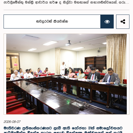
පාර්ලිමේන්තු මන්ත්‍රී ආචාර්ය හර්ෂ ද සිල්වා මහතාගේ සභාපතිත්වයෙන්, ගරු
නියෝජ්‍ය අමාත්‍යවරුන් වන චතුරංග අබේසිංහ, නිශාන්ත ජයවීර, ගරු
පාර්ලිමේන්තු මන්ත්‍රීවරුන් වන රවී කරුණානායක, නිමල් පලිහේන, විජේසිරි
බස්නායක, එම්.කේ.එම්. අස්ලම්, තිලිණ සමරකෝන් සහ චම්පික හෙට්ටිආරච්චි
තවදුරටත් කියවන්න
යන මහත්ම මහත්මීන්ගේ සහභාගීත්වයෙන් මෙම කාරක සභාව
පාර්ලිමේන්තුවේදී පසුගියදා (04) රැස්වූ අවස්ථාවේදීය. ශ්‍රී ලංකා ප්‍රජාතාන්ත්‍රික
සමාජවාදී ජනරජයේ ආණ්ඩුක්‍රම ව්‍යවස්ථාවේ 153(2) ව්‍යවස්ථාව ප්‍රකාරව
විගණකාධිපති ධුරයේ වැටුප් සම්බන්ධයෙන් අදාළ යෝජනාව කාරක සභාවේ
අවධානයට යොමු කර තිබිණි.එහිදී විගණකාධිපතිවරියගේ වගකීම්, රාජ්‍ය මූල්‍ය
අධීක්ෂණය හා විගණන ක්ෂේත්‍රයේ ස්වාධීනත්වය ඇතුළු කරුණු සැලකිල්ලට
ගනිමින් වැටුප් මට්ටම පිළිබඳව කාරක සභා සභාපතිවරයා ඇතුළු මන්ත්‍රීවරුන්
විසින් අදහස් හා යෝජනා ඉදිරිපත් කරන ලදී. ආණ්ඩුක්‍රම ව්‍යස්ථාවේ 170 වෙනි
ව්‍යවස්ථාව ප්‍රකාරව විගණකාධිපති රාජ්‍ය සේවකයකු නොවන බවත් පවත්නා
රාජ්‍ය වැටුප් පරිමාණයෙන් බැහැරව විගණකාධිපතිවරයාගේ වැටුප සඳහා
විශේෂ සැලකිල්ලක් යොමු කළ හැකි බවත් මෙහිදි වැඩිදුරටත් අදහස් දක්වමින්
කාරක සභාව පවසා සිටියේය. යොජිත වැටුප, මීට පෙර සිටි
විගණකාධිපතිවරුන්ගේ වැටුප් ද සලකා බලමින් මෙම තිරණයට එළඹුණ බව
නිලධාරීන් විසින් පවසන ලදී. මිට පෙර, එය ජාතික වැටුප් හා සේවක සංඛ්‍යා
කොමිෂන් සභාවෙන් තිරණය කළ ද වර්තමානයේ එවැනි කොමිසමක් නොමැති
බවත් නිලධාරීහු සදහන් කළහ.විගණකාධිපතිවරිය සඳහා යෝජිත වැටුප්
මට්ටම අනුමත කළ ද, එම තනතුරට පැවරී ඇති වගකීම් සහ කාර්යභාරය
සැලකිල්ලට ගනිමින් වැටුප තවදුරටත් ඉහළ මට්ටමක පැවතිය යුතු බවට කාරක
සභා සභාපතිවරයා ඇතුළු මන්ත්‍රීවරුන්ගේ අදහස විය. ඒ අනුව, අදාළ වැටුප්
2026-08-07
මට්ටම සම්බන්ධයෙන් ඉදිරියේදී තවදුරටත් අවධානය යොමු කර අවශ්‍ය තීරණ
මැතිවරණ ප්‍රතිසංස්කරණයට ලැබී ඇති යෝජනා 31ක් සමාලෝචනයට
ගැනීමේ අවශ්‍යතාව ද කාරක සභාවේදී පෙන්වා දුන් අතර ස්ථිර සහ ස්වධින