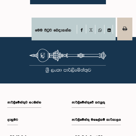
කරන ලදී. මෙම සිද්ධීන් සම්බන්ධයෙන් පොදු ව්‍යාපාර පිළිබඳ කාරක සභාවේ
සභාපතිවරයා විසින් මතු කරන ලද වරප්‍රසාද පිළිබඳ ගැටළුවට අනුව,
පාර්ලිමේන්තුවට අපහාස කිරීමේ චෝදනාව යටතේ එම නිලධාරීන් දෙදෙනා 2026
පෙබරවාරි මස 17 වැනි දින ආචාරධර්ම හා වරප්‍රසාද පිළිබඳ කාරක සභාව
හමුවේ පෙනී සිටිනු ලැබූ අතර, එහිදී, ඔවුන් විසින් සිය හැසිරීම සම්බන්ධයෙන්
අවංකවම සමාව අයැද සිටින බව සඳහන් කෙරිණි. පාර්ලිමේන්තු කාරක
Facebook
මෙම පිටුව බෙදාගන්න
X
සභාවල අධිකාරිය, ගෞරවය සහ ස්ථාපිත ක්‍රියාපටිපාටිවලට ගෞරව කිරීමේ
WhatsApp
LinkedIn
වැදගත්කම පිළිබඳව නිසි අවබෝධයකින් යුතුව තම ක්‍රියාවන්හි බරපතලකම
නිලධාරීන් විසින් අවබෝධ කරගෙන ඇති බව නිරීක්ෂණය කළ ආචාරධර්ම හා
වරප්‍රසාද පිළිබඳ කාරක සභාව සහ පොදු ව්‍යාපාර පිළිබඳ කාරක සභාවේ
සභාපතිවරයා විසින් ඒ පිළිබඳව නිසි පරිදි සලකා බැලීමෙන් අනතුරුව, ඉහත
කී නිලධාරීන්ට සමාව ලබා දෙන ලෙස කරන ලද ඉල්ලීම පිළිගන්නා
ලදී. පාර්ලිමේන්තු කාරක සභා රැස්වීම් සඳහා පෙනී සිටින සියලුම පුද්ගලයන්
සෑම අවස්ථාවකදීම ඉහළම මට්ටමින් ආචාරධර්ම හා හැසිරීම් අනුගමනය
කිරීමත්, පාර්ලිමේන්තු ක්‍රියාපටිපාටීන්ට අනුකූලව කටයුතු කිරීම සහ
පාර්ලිමේන්තුවේ ගරුත්වය හා අධිකාරිය ආරක්ෂා කරමින් කටයුතු කිරීමත්
අපේක්ෂා කරන බව පොදු ව්‍යාපාර පිළිබඳ කාරක සභාව තව දුරටත්
අවධාරණය කරයි. පොදු ව්‍යාපාර පිළිබඳ කාරක සභාව ශ්‍රී ලංකා පාර්ලිමේන්තුව
පාර්ලි‌මේන්තුව නරඹන්න
පාර්ලිමේන්තුවේ කටයුතු
දැනුමට
පාර්ලිමේන්තු මහලේකම් කාර්යාලය