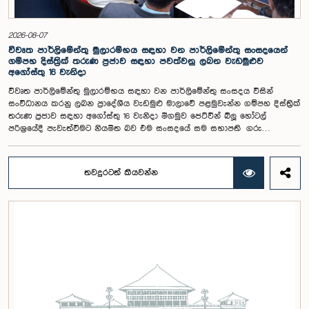
අතර, එම නිර්දේශ සමාලෝචනය කිරීම සඳහා ඉදිරි කටයුතු සිදු කිරීමට කාරක
සභාව තීරණය කළේය.මෙම රැස්වීමට කාරක සභා සාමාජික ගරු අමාත්‍ය
ආචාර්ය උපාලි පන්නිලගේ මහතා සහ ගරු පාර්ලිමේන්තු මන්ත්‍රීවරුන් වන රවී
2026-08-07
කරුණානායක, රුවන්තිලක ජයකොඩි සහ කදිරවේලු ෂන්මුගම් කුගදාසන් යන
විවෘත පාර්ලිමේන්තු මුලාරම්භය සඳහා වන පාර්ලිමේන්තු සංසදයෙන්
මහත්වරු සහභාගී වූහ.
ගම්පහ දිස්ත්‍රික් තරුණ ප්‍රජාව සඳහා පවත්වනු ලබන වැඩමුළුව
අගෝස්තු 16 වැනිදා
විවෘත පාර්ලිමේන්තු මුලාරම්භය සඳහා වන පාර්ලිමේන්තු සංසදය විසින්
සංවිධානය කරනු ලබන ප්‍රාදේශීය වැඩමුළු මාලාවේ පළමුවැන්න ගම්පහ දිස්ත්‍රික්
තරුණ ප්‍රජාව සඳහා අගෝස්තු 16 වැනිදා මීගමුව ජෙට්වින් බ්ලූ හෝටල්
පරිශ්‍රයේදී පැවැත්වීමට නියමිත බව එම සංසදයේ සම සභාපති ගරු
පාර්ලිමේන්තු මන්ත්‍රී ෂානක්කියන් රාජපුත්තිරන් රාසමාණික්කම් මහතා පැවසීය.ඒ
මහතාගේ ප්‍රධානත්වයෙන් 2026.08.05 දින පැවති එම සංසදයේ රැස්වීමේදී මීට
අදාළ සංවිධාන කටයුතු පිළිබඳව සාකච්ඡා කෙරිණි. තරුණ නියෝජිතයන්ගේ
තවදුරටත් කියවන්න
සහභාගීත්වයෙන් විවෘත පාර්ලිමේන්තු සංකල්පය තවදුරටත් ප්‍රවර්ධනය කිරීමේ
අරමුණින් මෙම වැඩමුළු මාලාව සංවිධානය කෙරෙන අතර සංසදයේ සාමාජික
මන්ත්‍රීවරු මෙන්ම ගම්පහ දිස්ත්‍රික් පාර්ලිමේන්තු මන්ත්‍රීවරුන් ද මෙම අවස්ථාවට
සහභාගී වීමට නියමිතය.මෙම වැඩමුළු මගීන් විශේෂයෙන් තරුණ ප්‍රජාව
පාර්ලිමේන්තු කටයුතු, ව්‍යවස්ථාදායක ක්‍රියාවලිය සහ විවෘත පාර්ලිමේන්තු
මූලධර්ම පිළිබඳ දැනුවත් කිරීම මෙන්ම, පාර්ලිමේන්තුව සහ පුරවැසියන් අතර
සම්බන්ධතාව තවදුරටත් ශක්තිමත් කිරීම ද අපේක්ෂා කෙරේ.මෙම රැස්වීමට
සංසදයේ සාමාජික මන්ත්‍රීවරු සහ වැඩමුළු මාලාව සඳහා අනුග්‍රාහකත්වය
සපයන සංවර්ධන සහකරු වන CII (Coalition for Inclusive Impact)
ආයතනයේ නියෝජිතයෝ එක්ව සිටියහ.මෙම වැඩමුළුව සඳහා සහභාගීවීමට
අපේක්ෂා කරන ගම්පහ දිස්ත්‍රික්කයේ වයස අවු 18 – 35 අතර තරුණ තරුණියන්