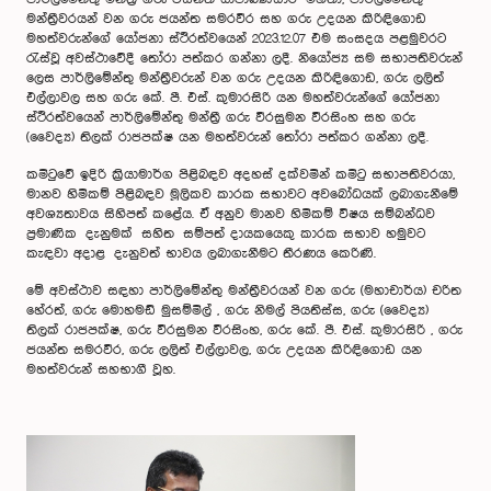
මන්ත්‍රීවරයන් වන ගරු ජයන්ත සමරවීර සහ ගරු උදයන කිරිඳිගොඩ
මහත්වරුන්ගේ යෝජනා ස්ථිරත්වයෙන් 2023.12.07 එම සංසදය පළමුවරට
රැස්වූ අවස්ථාවේදී තෝරා පත්කර ගන්නා ලදී. නියෝජ්‍ය සම සභාපතිවරුන්
ලෙස පාර්ලිමේන්තු මන්ත්‍රීවරුන් වන ගරු උදයන කිරිඳිගොඩ, ගරු ලලිත්
එල්ලාවල සහ ගරු කේ. පී. එස්. කුමාරසිරි යන මහත්වරුන්ගේ යෝජනා
ස්ථිරත්වයෙන් පාර්ලිමේන්තු මන්ත්‍රී ගරු වීරසුමන වීරසිංහ සහ ගරු
(වෛද්‍ය) තිලක් රා‍ජපක්ෂ යන මහත්වරුන් තෝරා පත්කර ගන්නා ලදී.
කමිටුවේ ඉදිරි ක්‍රියාමාර්ග පිළිබඳව අදහස් දක්වමින් කමිටු සභාපතිවරයා,
මානව හිමිකම් පිළිබඳව මූලිකව කාරක සභාවට අවබෝධයක් ලබාගැනීමේ
අවශ්‍යතාවය සිහිපත් කළේය. ඒ අනුව මානව හිමිකම් විෂය සම්බන්ධව
ප්‍රමාණික දැනුමක් සහිත සම්පත් දායකයෙකු කාරක සභාව හමුවට
කැඳවා අදාළ දැනුවත් භාවය ලබාගැනීමට තීරණය කෙරිණි.
මේ අවස්ථාව සඳහා පාර්ලිමේන්තු මන්ත්‍රීවරයන් වන ගරු (මහාචාර්ය) චරිත
හේරත්, ගරු මොහමඩ් මුසම්මිල් , ගරු නිමල් පියතිස්ස, ගරු (වෛද්‍ය)
තිලක් රා‍ජපක්ෂ, ගරු වීරසුමන වීරසිංහ, ගරු කේ. පී. එස්. කුමාරසිරි , ගරු
ජයන්ත සමරවීර, ගරු ලලිත් එල්ලාවල, ගරු උදයන කිරිඳිගොඩ යන
මහත්වරුන් සහභාගී වූහ.