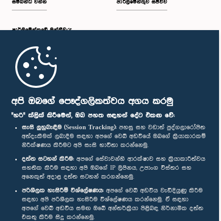
සම්බන්ධ වන්න
පාර්ලිමේන්තුව සජීවීව
පාර්ලි‌මේන්තුවේ මන්ත්‍රීවරු
මුල් පිටුව
පාර්ලිමේන්තු ජංගම යෙදුම
අපි ඔබගේ පෞද්ගලිකත්වය අගය කරමු
"හරි" ක්ලික් කිරීමෙන්, ඔබ පහත සඳහන් දේට එකඟ වේ:
සැසි ලුහුබැඳීම (Session Tracking):
පහසු සහ වඩාත් පුද්ගලාරෝපිත
අත්දැකීමක් ලබාදීම සඳහා අපගේ වෙබ් අඩවියේ ඔබගේ ක්‍රියාකාරකම්
නිරීක්ෂණය කිරීමට අපි සැසි භාවිතා කරන්නෙමු.
අප හා සම්බන්ධ වී සිටින්න :
දත්ත සටහන් කිරීම:
අපගේ සේවාවන්හි ආරක්ෂාව සහ ක්‍රියාකාරීත්වය
සහතික කිරීම සඳහා අපි ඔබගේ IP ලිපිනය, උපාංග විස්තර සහ
අනෙකුත් අදාළ දත්ත සටහන් කරගන්නෙමු.
සම්මාන
පරිශීලක හැසිරීම් විශ්ලේෂණය:
අපගේ වෙබ් අඩවිය වැඩිදියුණු කිරීම
සඳහා අපි පරිශීලක හැසිරීම විශ්ලේෂණය කරන්නෙමු. ඒ සඳහා
අපගේ වෙබ් අඩවිය සමඟ ඔබේ අන්තර්ක්‍රියා පිළිබඳ නිර්නාමික දත්ත
පෞද්ගලිකත්ව ප්‍රතිපත්තිය
එකතු කිරීම සිදු කරන්නෙමු.