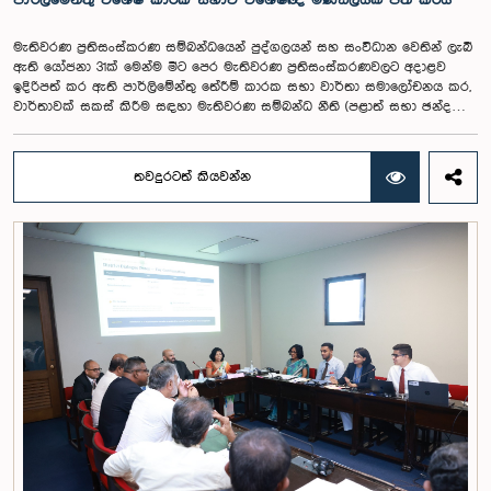
පාර්ලිමේන්තු විශේෂ කාරක සභාව විශේෂඥ මණ්ඩලයක් පත් කරයි
වැටුප් හා සේවක සංඛ්‍යා කොමිෂන් සභාවක් ස්ථාපිත කරන ලෙස කාරක
සභාවේ සභාපති යෝජනා කළේය.
මැතිවරණ ප්‍රතිසංස්කරණ සම්බන්ධයෙන් පුද්ගලයන් සහ සංවිධාන වෙතින් ලැබී
ඇති යෝජනා 31ක් මෙන්ම මීට පෙර මැතිවරණ ප්‍රතිසංස්කරණවලට අදාළව
ඉදිරිපත් කර ඇති පාර්ලිමේන්තු තේරීම් කාරක සභා වාර්තා සමාලෝචනය කර,
වාර්තාවක් සකස් කිරීම සඳහා මැතිවරණ සම්බන්ධ නීති (පළාත් සභා ඡන්ද
විමසීමට අදාළ නීති හැර) සමාලෝචනය කර පාර්ලිමේන්තුවට වාර්තා කිරීම සහ
ඒ පිළිබඳ යෝජනා හා නිර්දේශ ඉදිරිපත් කිරීම සඳහා වන පාර්ලිමේන්තු විශේෂ
කාරක සභාව විසින් විශේෂඥ මණ්ඩලයක් පත් කරන ලදී.ඒ මෙම විශේෂ
තවදුරටත් කියවන්න
කාරක සභාව රාජ්‍ය පරිපාලන, පළාත් සභා සහ පළාත් පාලන ගරු අමාත්‍ය
මහාචාර්ය ඒ.එච්.එම්.එච්. අබයරත්න මහතාගේ සභාපතිත්වයෙන්
පාර්ලිමේන්තුවේදී පසුගියදා රැස් වූ අවස්ථාවේදීය.එහිදී 2004, 2007 සහ 2022
වසරවල පාර්ලිමේන්තු තේරීම් කාරක සභා වාර්තා මෙන්ම පුද්ගලයන් හා
සංවිධාන විසින් ඉදිරිපත් කර ඇති යෝජනා 31ක් පදනම් කර ගනිමින් මැතිවරණ
ප්‍රතිසංස්කරණ සම්බන්ධයෙන් දීර්ඝ ලෙස සාකච්ඡා කෙරිණි.සාකච්ඡාවේදී පළාත්
පාලන මැතිවරණ ක්‍රමය සඳහා මිශ්‍ර මැතිවරණ ක්‍රමයක් හඳුන්වා දීම, සුළු පක්ෂ
හා සුළුතර කණ්ඩායම්වල නියෝජනය තහවුරු කිරීම, කාන්තා නියෝජනය
වැඩිදියුණු කිරීම, විද්‍යුත් ඡන්ද ක්‍රමවේදයක් හඳුන්වා දීම සහ කල්තියා ඡන්දය
ප්‍රකාශ කිරීමේ පහසුකම් සැලසීම ඇතුළු යෝජනා පිළිබඳව අවධානය යොමු
විය. එමෙන්ම විදේශගත ශ්‍රී ලාංකිකයන්ට ඡන්ද අයිතිය ලබාදීම සම්බන්ධයෙන්
වන යෝජනා පිළිබඳව ද සලකා බැලුණු අතර, ඒ සඳහා අවශ්‍ය නීතිමය හා
පරිපාලනමය ප්‍රතිපාදන පිළිබඳ වැඩිදුර අධ්‍යයනය කිරීමේ අවශ්‍යතාව
අවධාරණය කෙරිණි.කාරක සභාව විසින් පත් කළ විශේෂඥ මණ්ඩලය මඟින්
ලැබී ඇති යෝජනා 31 සහ පූර්ව පාර්ලිමේන්තු තේරීම් කාරක සභා වාර්තා
විශ්ලේෂණය කර ප්‍රායෝගික නිර්දේශ සහිත වාර්තාවක් සකස් කිරීමට නියමිත