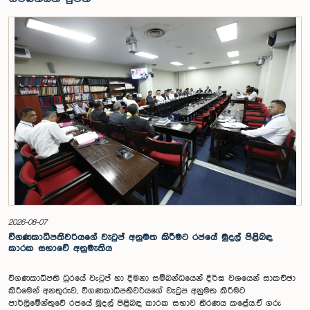
2026-08-07
විගණකාධිපතිවරියගේ වැටුප් අනුමත කිරීමට රජයේ මුදල් පිළිබඳ
කාරක සභාවේ අනුමැතිය
විගණකාධිපති ධුරයේ වැටුප් හා දීමනා සම්බන්ධයෙන් දීර්ඝ වශයෙන් සාකච්ඡා
කිරීමෙන් අනතුරුව, විගණකාධිපතිවරියගේ වැටුප අනුමත කිරීමට
පාර්ලිමේන්තුවේ රජයේ මුදල් පිළිබඳ කාරක සභාව තීරණය කළේය.ඒ ගරු