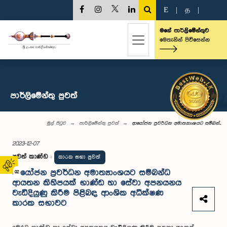
E
|
த
|
මගේ පාර්ලිමේන්තුව
මෙතැනින් පිවිසෙන්න
පාර්ලි‌මේන්තු පුවත්
මුල් පිටුව
පාර්ලි‌මේන්තු පුවත්
ආයෝජන ප්‍රවර්ධන අමාත්‍යාංශයට සම්බන්...
2023-12-07
පුවත් කාණ්ඩ
:
කාරක සභා පුවත්
ආයෝජන ප්‍රවර්ධන අමාත්‍යාංශයට සම්බන්ධ
02
ආයතන කිහිපයක් භාණ්ඩ හා සේවා අපනයනය
වැඩිදියුණු කිරීම පිළිබඳ ආංශික අධීක්ෂණ
කාරක සභාවට