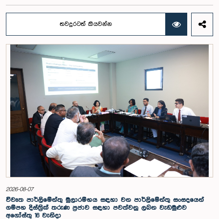
විමසීමට අදාළ නීති හැර) සමාලෝචනය කර පාර්ලිමේන්තුවට වාර්තා කිරීම සහ
ඒ පිළිබඳ යෝජනා හා නිර්දේශ ඉදිරිපත් කිරීම සඳහා වන පාර්ලිමේන්තු විශේෂ
කාරක සභාව විසින් විශේෂඥ මණ්ඩලයක් පත් කරන ලදී.ඒ මෙම විශේෂ
තවදුරටත් කියවන්න
කාරක සභාව රාජ්‍ය පරිපාලන, පළාත් සභා සහ පළාත් පාලන ගරු අමාත්‍ය
මහාචාර්ය ඒ.එච්.එම්.එච්. අබයරත්න මහතාගේ සභාපතිත්වයෙන්
පාර්ලිමේන්තුවේදී පසුගියදා රැස් වූ අවස්ථාවේදීය.එහිදී 2004, 2007 සහ 2022
වසරවල පාර්ලිමේන්තු තේරීම් කාරක සභා වාර්තා මෙන්ම පුද්ගලයන් හා
සංවිධාන විසින් ඉදිරිපත් කර ඇති යෝජනා 31ක් පදනම් කර ගනිමින් මැතිවරණ
ප්‍රතිසංස්කරණ සම්බන්ධයෙන් දීර්ඝ ලෙස සාකච්ඡා කෙරිණි.සාකච්ඡාවේදී පළාත්
පාලන මැතිවරණ ක්‍රමය සඳහා මිශ්‍ර මැතිවරණ ක්‍රමයක් හඳුන්වා දීම, සුළු පක්ෂ
හා සුළුතර කණ්ඩායම්වල නියෝජනය තහවුරු කිරීම, කාන්තා නියෝජනය
වැඩිදියුණු කිරීම, විද්‍යුත් ඡන්ද ක්‍රමවේදයක් හඳුන්වා දීම සහ කල්තියා ඡන්දය
ප්‍රකාශ කිරීමේ පහසුකම් සැලසීම ඇතුළු යෝජනා පිළිබඳව අවධානය යොමු
විය. එමෙන්ම විදේශගත ශ්‍රී ලාංකිකයන්ට ඡන්ද අයිතිය ලබාදීම සම්බන්ධයෙන්
වන යෝජනා පිළිබඳව ද සලකා බැලුණු අතර, ඒ සඳහා අවශ්‍ය නීතිමය හා
පරිපාලනමය ප්‍රතිපාදන පිළිබඳ වැඩිදුර අධ්‍යයනය කිරීමේ අවශ්‍යතාව
අවධාරණය කෙරිණි.කාරක සභාව විසින් පත් කළ විශේෂඥ මණ්ඩලය මඟින්
ලැබී ඇති යෝජනා 31 සහ පූර්ව පාර්ලිමේන්තු තේරීම් කාරක සභා වාර්තා
විශ්ලේෂණය කර ප්‍රායෝගික නිර්දේශ සහිත වාර්තාවක් සකස් කිරීමට නියමිත
අතර, එම නිර්දේශ සමාලෝචනය කිරීම සඳහා ඉදිරි කටයුතු සිදු කිරීමට කාරක
සභාව තීරණය කළේය.මෙම රැස්වීමට කාරක සභා සාමාජික ගරු අමාත්‍ය
ආචාර්ය උපාලි පන්නිලගේ මහතා සහ ගරු පාර්ලිමේන්තු මන්ත්‍රීවරුන් වන රවී
2026-08-07
කරුණානායක, රුවන්තිලක ජයකොඩි සහ කදිරවේලු ෂන්මුගම් කුගදාසන් යන
විවෘත පාර්ලිමේන්තු මුලාරම්භය සඳහා වන පාර්ලිමේන්තු සංසදයෙන්
මහත්වරු සහභාගී වූහ.
ගම්පහ දිස්ත්‍රික් තරුණ ප්‍රජාව සඳහා පවත්වනු ලබන වැඩමුළුව
අගෝස්තු 16 වැනිදා