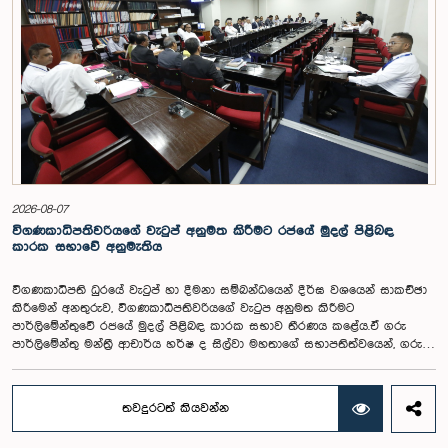
2026-08-07
විගණකාධිපතිවරියගේ වැටුප් අනුමත කිරීමට රජයේ මුදල් පිළිබඳ
කාරක සභාවේ අනුමැතිය
විගණකාධිපති ධුරයේ වැටුප් හා දීමනා සම්බන්ධයෙන් දීර්ඝ වශයෙන් සාකච්ඡා
කිරීමෙන් අනතුරුව, විගණකාධිපතිවරියගේ වැටුප අනුමත කිරීමට
පාර්ලිමේන්තුවේ රජයේ මුදල් පිළිබඳ කාරක සභාව තීරණය කළේය.ඒ ගරු
පාර්ලිමේන්තු මන්ත්‍රී ආචාර්ය හර්ෂ ද සිල්වා මහතාගේ සභාපතිත්වයෙන්, ගරු
නියෝජ්‍ය අමාත්‍යවරුන් වන චතුරංග අබේසිංහ, නිශාන්ත ජයවීර, ගරු
පාර්ලිමේන්තු මන්ත්‍රීවරුන් වන රවී කරුණානායක, නිමල් පලිහේන, විජේසිරි
බස්නායක, එම්.කේ.එම්. අස්ලම්, තිලිණ සමරකෝන් සහ චම්පික හෙට්ටිආරච්චි
තවදුරටත් කියවන්න
යන මහත්ම මහත්මීන්ගේ සහභාගීත්වයෙන් මෙම කාරක සභාව
පාර්ලිමේන්තුවේදී පසුගියදා (04) රැස්වූ අවස්ථාවේදීය. ශ්‍රී ලංකා ප්‍රජාතාන්ත්‍රික