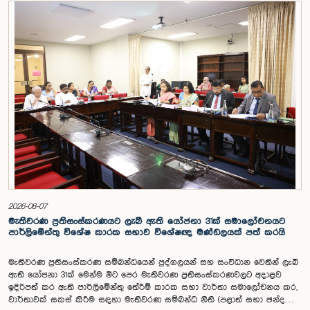
සමාජවාදී ජනරජයේ ආණ්ඩුක්‍රම ව්‍යවස්ථාවේ 153(2) ව්‍යවස්ථාව ප්‍රකාරව
විගණකාධිපති ධුරයේ වැටුප් සම්බන්ධයෙන් අදාළ යෝජනාව කාරක සභාවේ
අවධානයට යොමු කර තිබිණි.එහිදී විගණකාධිපතිවරියගේ වගකීම්, රාජ්‍ය මූල්‍ය
අධීක්ෂණය හා විගණන ක්ෂේත්‍රයේ ස්වාධීනත්වය ඇතුළු කරුණු සැලකිල්ලට
ගනිමින් වැටුප් මට්ටම පිළිබඳව කාරක සභා සභාපතිවරයා ඇතුළු මන්ත්‍රීවරුන්
විසින් අදහස් හා යෝජනා ඉදිරිපත් කරන ලදී. ආණ්ඩුක්‍රම ව්‍යස්ථාවේ 170 වෙනි
ව්‍යවස්ථාව ප්‍රකාරව විගණකාධිපති රාජ්‍ය සේවකයකු නොවන බවත් පවත්නා
රාජ්‍ය වැටුප් පරිමාණයෙන් බැහැරව විගණකාධිපතිවරයාගේ වැටුප සඳහා
විශේෂ සැලකිල්ලක් යොමු කළ හැකි බවත් මෙහිදි වැඩිදුරටත් අදහස් දක්වමින්
කාරක සභාව පවසා සිටියේය. යොජිත වැටුප, මීට පෙර සිටි
විගණකාධිපතිවරුන්ගේ වැටුප් ද සලකා බලමින් මෙම තිරණයට එළඹුණ බව
නිලධාරීන් විසින් පවසන ලදී. මිට පෙර, එය ජාතික වැටුප් හා සේවක සංඛ්‍යා
කොමිෂන් සභාවෙන් තිරණය කළ ද වර්තමානයේ එවැනි කොමිසමක් නොමැති
බවත් නිලධාරීහු සදහන් කළහ.විගණකාධිපතිවරිය සඳහා යෝජිත වැටුප්
මට්ටම අනුමත කළ ද, එම තනතුරට පැවරී ඇති වගකීම් සහ කාර්යභාරය
සැලකිල්ලට ගනිමින් වැටුප තවදුරටත් ඉහළ මට්ටමක පැවතිය යුතු බවට කාරක
සභා සභාපතිවරයා ඇතුළු මන්ත්‍රීවරුන්ගේ අදහස විය. ඒ අනුව, අදාළ වැටුප්
2026-08-07
මට්ටම සම්බන්ධයෙන් ඉදිරියේදී තවදුරටත් අවධානය යොමු කර අවශ්‍ය තීරණ
මැතිවරණ ප්‍රතිසංස්කරණයට ලැබී ඇති යෝජනා 31ක් සමාලෝචනයට
ගැනීමේ අවශ්‍යතාව ද කාරක සභාවේදී පෙන්වා දුන් අතර ස්ථිර සහ ස්වධින
පාර්ලිමේන්තු විශේෂ කාරක සභාව විශේෂඥ මණ්ඩලයක් පත් කරයි
වැටුප් හා සේවක සංඛ්‍යා කොමිෂන් සභාවක් ස්ථාපිත කරන ලෙස කාරක
සභාවේ සභාපති යෝජනා කළේය.
මැතිවරණ ප්‍රතිසංස්කරණ සම්බන්ධයෙන් පුද්ගලයන් සහ සංවිධාන වෙතින් ලැබී
ඇති යෝජනා 31ක් මෙන්ම මීට පෙර මැතිවරණ ප්‍රතිසංස්කරණවලට අදාළව
ඉදිරිපත් කර ඇති පාර්ලිමේන්තු තේරීම් කාරක සභා වාර්තා සමාලෝචනය කර,
වාර්තාවක් සකස් කිරීම සඳහා මැතිවරණ සම්බන්ධ නීති (පළාත් සභා ඡන්ද