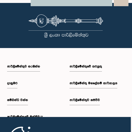
X
සභාවල අධිකාරිය, ගෞරවය සහ ස්ථාපිත ක්‍රියාපටිපාටිවලට ගෞරව කිරීමේ
WhatsApp
LinkedIn
වැදගත්කම පිළිබඳව නිසි අවබෝධයකින් යුතුව තම ක්‍රියාවන්හි බරපතලකම
නිලධාරීන් විසින් අවබෝධ කරගෙන ඇති බව නිරීක්ෂණය කළ ආචාරධර්ම හා
වරප්‍රසාද පිළිබඳ කාරක සභාව සහ පොදු ව්‍යාපාර පිළිබඳ කාරක සභාවේ
සභාපතිවරයා විසින් ඒ පිළිබඳව නිසි පරිදි සලකා බැලීමෙන් අනතුරුව, ඉහත
කී නිලධාරීන්ට සමාව ලබා දෙන ලෙස කරන ලද ඉල්ලීම පිළිගන්නා
ලදී. පාර්ලිමේන්තු කාරක සභා රැස්වීම් සඳහා පෙනී සිටින සියලුම පුද්ගලයන්
සෑම අවස්ථාවකදීම ඉහළම මට්ටමින් ආචාරධර්ම හා හැසිරීම් අනුගමනය
කිරීමත්, පාර්ලිමේන්තු ක්‍රියාපටිපාටීන්ට අනුකූලව කටයුතු කිරීම සහ
පාර්ලිමේන්තුවේ ගරුත්වය හා අධිකාරිය ආරක්ෂා කරමින් කටයුතු කිරීමත්
අපේක්ෂා කරන බව පොදු ව්‍යාපාර පිළිබඳ කාරක සභාව තව දුරටත්
අවධාරණය කරයි. පොදු ව්‍යාපාර පිළිබඳ කාරක සභාව ශ්‍රී ලංකා පාර්ලිමේන්තුව
පාර්ලි‌මේන්තුව නරඹන්න
පාර්ලිමේන්තුවේ කටයුතු
දැනුමට
පාර්ලිමේන්තු මහලේකම් කාර්යාලය
සම්බන්ධ වන්න
පාර්ලිමේන්තුව සජීවීව
පාර්ලි‌මේන්තුවේ මන්ත්‍රීවරු