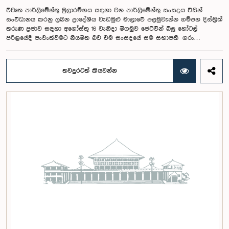
විවෘත පාර්ලිමේන්තු මුලාරම්භය සඳහා වන පාර්ලිමේන්තු සංසදය විසින්
සංවිධානය කරනු ලබන ප්‍රාදේශීය වැඩමුළු මාලාවේ පළමුවැන්න ගම්පහ දිස්ත්‍රික්
තරුණ ප්‍රජාව සඳහා අගෝස්තු 16 වැනිදා මීගමුව ජෙට්වින් බ්ලූ හෝටල්
පරිශ්‍රයේදී පැවැත්වීමට නියමිත බව එම සංසදයේ සම සභාපති ගරු
පාර්ලිමේන්තු මන්ත්‍රී ෂානක්කියන් රාජපුත්තිරන් රාසමාණික්කම් මහතා පැවසීය.ඒ
මහතාගේ ප්‍රධානත්වයෙන් 2026.08.05 දින පැවති එම සංසදයේ රැස්වීමේදී මීට
අදාළ සංවිධාන කටයුතු පිළිබඳව සාකච්ඡා කෙරිණි. තරුණ නියෝජිතයන්ගේ
තවදුරටත් කියවන්න
සහභාගීත්වයෙන් විවෘත පාර්ලිමේන්තු සංකල්පය තවදුරටත් ප්‍රවර්ධනය කිරීමේ
අරමුණින් මෙම වැඩමුළු මාලාව සංවිධානය කෙරෙන අතර සංසදයේ සාමාජික
මන්ත්‍රීවරු මෙන්ම ගම්පහ දිස්ත්‍රික් පාර්ලිමේන්තු මන්ත්‍රීවරුන් ද මෙම අවස්ථාවට
සහභාගී වීමට නියමිතය.මෙම වැඩමුළු මගීන් විශේෂයෙන් තරුණ ප්‍රජාව
පාර්ලිමේන්තු කටයුතු, ව්‍යවස්ථාදායක ක්‍රියාවලිය සහ විවෘත පාර්ලිමේන්තු
මූලධර්ම පිළිබඳ දැනුවත් කිරීම මෙන්ම, පාර්ලිමේන්තුව සහ පුරවැසියන් අතර
සම්බන්ධතාව තවදුරටත් ශක්තිමත් කිරීම ද අපේක්ෂා කෙරේ.මෙම රැස්වීමට
සංසදයේ සාමාජික මන්ත්‍රීවරු සහ වැඩමුළු මාලාව සඳහා අනුග්‍රාහකත්වය
සපයන සංවර්ධන සහකරු වන CII (Coalition for Inclusive Impact)
ආයතනයේ නියෝජිතයෝ එක්ව සිටියහ.මෙම වැඩමුළුව සඳහා සහභාගීවීමට
අපේක්ෂා කරන ගම්පහ දිස්ත්‍රික්කයේ වයස අවු 18 – 35 අතර තරුණ තරුණියන්
https://forms.gle/aVp5UzhLbtPSmVap8 සබැඳිය ඔස්සේ අදාළ පෝරමය
සම්පූර්ණ කොට ලියාපදිංචි විය විය යුතුය.