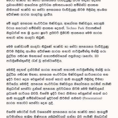
මෙරට භාණ්ඩ හා සේවා අපනයනය වැඩිදියුණු කිරීම සඳහා අදහස්
ලබාගැනීමට ආයෝජන ප්‍රවර්ධන අමාත්‍යාංශයට සම්බන්ධ ආයතන
කිහිපයක් භාණ්ඩ හා සේවා අපනයනය වැඩිදියුණු කිරීම පිළිබඳ ආංශික
අධීක්ෂණ කාරක කැඳවනු ලැබීය.
මේ අනුව අපනයන සංවර්ධන මණ්ඩලය, ආයෝජන මණ්ඩලය, කොළඹ
වරාය නගරයට සම්බන්ධ ආයතන දෙකක්, Techno Park ව්‍යාපෘතියේ
නිලධාරීන් සහ ශ්‍රී ලංකා ෂුගර් ප්‍රයිවට් ලිමිටඩ් ආයතනය මෙම කාරක
සභාව වෙත කැඳවා තිබුණි.
මෙම කණ්ඩායම් කැඳවා තිබුණේ භාණ්ඩ හා සේවා අපනයනය වැඩිදියුණු
කිරීම පිළිබඳ ආංශික අධීක්ෂණ කාරක සභාව පාර්ලිමේන්තු මන්ත්‍රී ගරු
බුද්ධික පතිරණ මහතාගේ සභාපතිත්වයෙන් පසුගියදා (නොවැ. 30)
පාර්ලිමේන්තුවේදී රැස් වූ අවස්ථාවේදීය.
මෙහිදී අදහස් දක්වමින් කාරක සභාවේ සභාපති පාර්ලිමේන්තු මන්ත්‍රී ගරු
බුද්ධික පතිරණ මහතා, අපනයන සංවර්ධන මණ්ඩලයේ කාර්යභාරය සහ
ඉදිරි වසර දෙක වෙනුවෙන් සකස් කොට ඇති සැලසුම් පිළිබඳ විමසා
සිටියේය. මෙහිදී අපනයන සංවර්ධන මණ්ඩලය නියෝජනය කරමින් පැමිණි
නිලධාරීන් පෙන්වා දුන්නේ අපනයන ප්‍රවර්ධනය කිරීම මෙම මණ්ඩලයේ
ප්‍රධානම කාර්යය බවයි. එසේම ඉදිරි වසර කිහිපය වෙනුවෙන් සකස් කර
ඇති සැලසුම් සම්බන්ධයෙන් ඉදිරිපත් කිරීමක් සහිතව (Presentation)
කාරක සභාවට පෙන්වා දෙන ලදි.
එසේම මෙරටින් වැඩි වශයෙන්ම අපනයනය කරන භාණ්ඩ අතර ඇගලුම්
කර්මාන්තය ආශ්‍රිත නිෂ්පාදන ප්‍රමුඛත්වයක් ගන්නා බව පැමිණි නිලධාරීන්