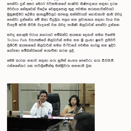
පෙන්වා දුන් අතර මෙරට වර්තමානයේ භාණ්ඩ නිෂ්පාදනය සඳහා දරන
පිරිවැය හේතුවෙන් විදේශ වෙළඳපොළ තුළ පවතින තරඟකාරීත්වයට
මුහුණදීමට දේශීය ඇඟලුම්වලට අපහසු තත්ත්වයක් ගොඩනැගී ඇති බවද
පෙන්වා දුන්නේය. මේ නිසා විදුලිය, ජලය සහ ප්‍රවාහනය සඳහා වැය වන
වියදම් අවම කිරීම වැදගත් වන බවද පැමිණි නිලධාරීන් පෙන්වා දුන්නහ.
තවද කොළඹ වරාය නගරයට සම්බන්ධ ආයතන දෙකක් සමග එසේම
Techno Park ව්‍යාපෘතියේ නිලධාරීන් සමග සහ ශ්‍රී ලංකා ෂුගර් ප්‍රයිවට්
ලිමිටඩ් ආයතනයේ නිලධාරීන් සමග එ්වායේ පවතින ගැටලු සහ ඉදිරි
යෝජනා සම්බන්ධයෙන් සාකච්ඡා කරන ලදි.
මෙම කාරක සභාව සඳහා ගරු සුජිත් සංජය පෙරේරා, ගරු බී.වයි.ජී.
රත්නසේකර යන පාර්ලිමේන්තු මන්ත්‍රීවරු සහභාගී වූහ.