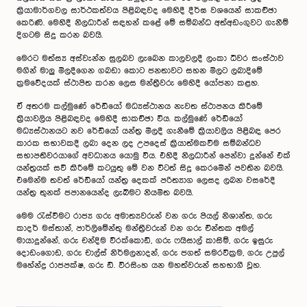
ක්‍රියාමාර්ගවල සාර්ථකත්වය පිළිබඳවද මෙහිදී දීර්ඝ වශයෙන් සාකච්ඡා
කෙරිණි. මෙහිදී නිලධාරීන් සඳහන් කළේ මේ සම්බන්ධ අත්අඩංගුවට ගැනීම්
දිගටම සිදු කරන බවයි.
මෙරට මත්ස්‍ය අස්වැන්න සුලබව ලැබෙන කාලවලදී ලංකා ධීවර සංස්ථාව
මගින් මාලු මිලදීගෙන ගබඩා කොට ජනතාවට සහන මිලට ලබාදිමේ
ක්‍රමවේදයක් ස්ථාපිත කරන ලෙස මන්ත්‍රීවරු මෙහිදී යෝජනා කළහ.
ඒ අතරම කල්මුණේ රේඩියෝ මධ්‍යස්ථානය නැවත ස්ථාපනය කිරීමේ
ක්‍රියාවලිය පිළිබඳවද මෙහිදී සාකච්ඡා විය. කල්මුණේ රේඩියෝ
මධ්‍යස්ථානයට නව රේඩියෝ යන්ත්‍ර මිලදී ගැනීමේ ක්‍රියාවලිය පිළිබඳ පෙර
කාරක සභාවකදී ලබා දෙන ලද උපදෙස් ක්‍රියාත්මකවීම සම්බන්ධව
සභාපතිවරයාගේ අවධානය යොමු විය. එහිදී නිලධාරීන් පෙන්වා දුන්නේ එක්
යන්ත්‍රයක් සවි කිරීමේ කටයුතු මේ වන විටත් සිදු කෙරමෙින් පවතින බවයි.
එමෙන්ම තවත් රේඩියෝ යන්ත්‍ර දෙකක් පරිත්‍යාග ලෙසද ලබන වසරේදී
යන්ත්‍ර තුනක් ජපානයෙන්ද ලැබීමට නියමිත බවයි.
මෙම රැස්වීමට රාජ්‍ය ගරු අමාත්‍යවරුන් වන ගරු පියල් නිශාන්ත, ගරු
කාදර් මස්තාන්, පාර්ලිමේන්තු මන්ත්‍රීවරුන් වන ගරු චින්තක අමල්
මායාදුන්නේ, ගරු චන්දිම වීරක්කොඩි, ගරු ෆයිසාල් කාසිම්, ගරු ඉසුරු
දොඩංගොඩ, ගරු චාල්ස් නිර්මලනාදන්, ගරු ජගත් සමරවික්‍රම, ගරු උපුල්
මහේන්ද්‍ර රාජපක්ෂ, ගරු ඩී. වීරසිංහ යන මහත්වරුන් සහභාගී වූහ.