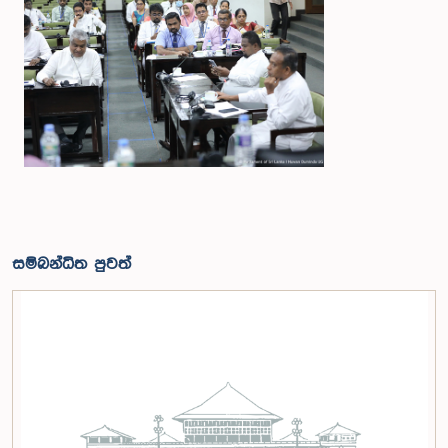
සම්බන්ධිත පුවත්