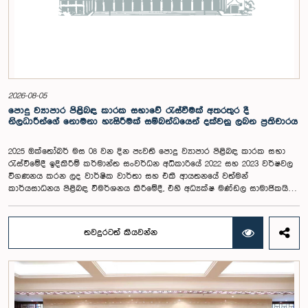
2026-08-05
පොදු ව්‍යාපාර පිළිබඳ කාරක සභාවේ රැස්වීමක් අතරතුර දී
නිලධාරීන්ගේ නොමනා හැසිරීමක් සම්බන්ධයෙන් දක්වනු ලබන ප්‍රතිචාරය
2025 ඔක්තෝබර් මස 08 වන දින පැවති පොදු ව්‍යාපාර පිළිබඳ කාරක සභා
රැස්වීමේදී ඉදිකිරීම් කර්මාන්ත සංවර්ධන අධිකාරියේ 2022 සහ 2023 වර්ෂවල
විගණනය කරන ලද වාර්ෂික වාර්තා සහ එකී ආයතනයේ වත්මන්
කාර්යසාධනය පිළිබඳ විමර්ශනය කිරීමේදී, එහි අධ්‍යක්ෂ මණ්ඩල සාමාජිකයින්
දෙදෙනෙකුගේ හැසිරීම පිළිබඳව පොදු ව්‍යාපාර පිළිබඳ කාරක සභාවේ
අවධානය යොමු ව තිබේ. මෙම රැස්වීම සඳහා සහභාගී වූ නිලධාරීන් අතරින්
එක් අයෙකු, පාර්ලිමේන්තු කාරක සභා රැස්වීම් සඳහා සහභාගී වීමේ දී
තවදුරටත් කියවන්න
නිලධාරීන් විසින් තම ඇඳුම් පැළඳුම් සම්බන්ධයෙන් පිළිපැදිය යුතු වන
නිර්නායකයන්ගෙන් බැහැරව, එකී අවස්ථාවට නුසුදුසු ආකාරයෙන් සැරසී
රැස්වීමට සහභාගී වී සිටි බව කාරක සභාව විසින් නිරීක්ෂණය කරන ලදී.
තවද, ඉහත කී නිලධාරීන් දෙදෙනාම පාර්ලිමේන්තු සම්ප්‍රදායට හා
ක්‍රියාපටිපාටියට පටහැනි අයුරින් සභාපතිවරයාගේ පූර්ව අවසරයකින් තොරව
කාරක සභා රැස්වීමෙන් බැහැර ගොස් ඇති බව ද කාරක සභාව විසින් සඳහන්