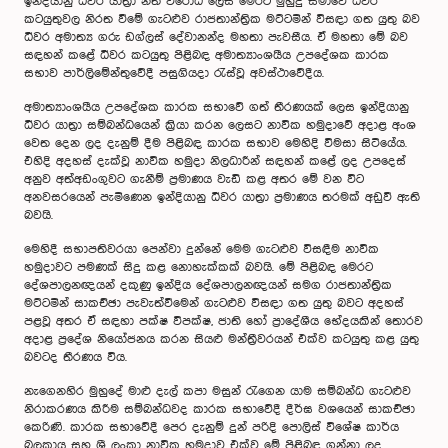
ඉන්දියානු ධීවර යාත්‍රා නීති විරෝධී ලෙස මෙරට මුහුදු සීමාවේ ධීවර
කටයුතුවල නිරත වීමේ ගැටළුව රාජතාන්ත්‍රික මට්ටමින් විසඳා ගත යුතු බව
ධීවර අමාත්‍ය ගරු ඩග්ලස් දේවානන්ද මහතා පැවසීය. ඒ මහතා මේ බව
සඳහන් කළේ ධීවර කටයුතු පිළිබඳ අමාත්‍යාංශයීය උපදේශක කාරක
සභාව පාර්ලිමේන්තුවේදී පසුගියදා රැස්වූ අවස්ථාවේදීය.
අමාත්‍යාංශයීය උපදේශක කාරක සභාවේ ගත් තීරණයක් ලෙස ඉන්දියානු
ධීවර යාත්‍රා සම්බන්ධයෙන් ක්‍රියා කරන ලෙසට නාවික හමුදාවේ අදාළ අංශ
වෙත දෙන ලද දැනුම් දීම පිළිබඳ ‍කාරක සභාව මෙහිදි විමසා සිටියේය.
එහිදි අදහස් දැක්වූ නාවික හමුදා නිලධාරීන් සඳහන් කළේ ලද උපදෙස්
අනුව අත්අඩංගුවට ගැනීම් ප්‍රමාණය වැඩි කළ අතර මේ වන විට
අනවසරයෙන් පැමිණෙන ඉන්දියානු ධීවර යාත්‍රා ප්‍රමාණය තරමක් අඩුවී ඇති
බවයි.
මෙහිදී සභාපතිවරයා පෙන්වා දුන්නේ මෙම ගැටළුව විසඳීම නාවික
හමුදාවට පමණක් සිදු කළ නොහැක්කක් බවයි. මේ පිළිබඳ මෙරට
දේශපාලනඥයන් දකුණු ඉන්දිය දේශපාලනඥයන් සමග රාජතාන්ත්‍රික
මට්ටමින් සාකච්ඡා පැවැත්වීමෙන් ගැටළුව විසඳා ගත යුතු බවට අදහස්
පළවූ අතර ඒ සඳහා පක්ෂ විපක්ෂ, ජාති හෝ ප්‍රාදේශීය භේදයකින් තොරව
අදාළ ප්‍රදේශ නියෝජනය කරන සියළු මන්ත්‍රීවරයන් එක්ව කටයුතු කළ යුතු
බවටද තීරණය විය.
නැගෙනහිර මුහුදේ මාළු දැල් කපා මසුන් රැගෙන යාම සම්බන්ධ ගැටළුව
නිරාකරණය කිරීම සම්බන්ධවද කාරක සභාවේදී දීර්ඝ වශයෙන් සාකච්ඡා
කෙරිණි. කාරක සභාවේදී පෙර දැනුම් දුන් පරිදි පොලිස් විශේෂ කාර්ය
බලකාය සහ ශ්‍රී ලංකා නාවික හමුදාව එක්ව මේ පිළිබඳ ගන්නා ලද