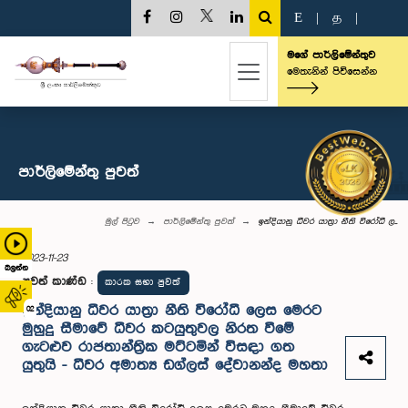
E
|
த
|
මගේ පාර්ලිමේන්තුව
මෙතැනින් පිවිසෙන්න
පාර්ලි‌මේන්තු පුවත්
මුල් පිටුව
පාර්ලි‌මේන්තු පුවත්
ඉන්දියානු ධීවර යාත්‍රා නීති විරෝධී ල...
2023-11-23
බලන්න
පුවත් කාණ්ඩ
:
කාරක සභා පුවත්
ඉන්දියානු ධීවර යාත්‍රා නීති විරෝධී ලෙස මෙරට
02
මුහුදු සීමාවේ ධීවර කටයුතුවල නිරත වීමේ
ගැටළුව රාජතාන්ත්‍රික මට්ටමින් විසඳා ගත
යුතුයි - ධීවර අමාත්‍ය ඩග්ලස් දේවානන්ද මහතා