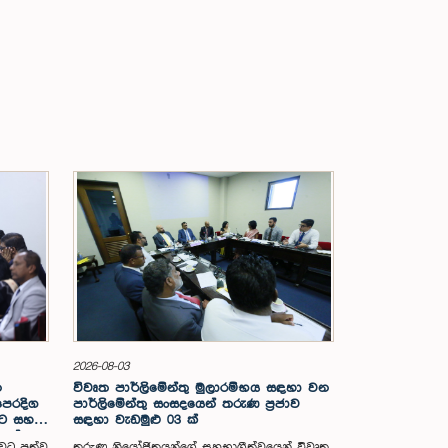
2026-08-03
න
විවෘත පාර්ලිමේන්තු මුලාරම්භය සඳහා වන
පෙරදිග
පාර්ලිමේන්තු සංසදයෙන් තරුණ ප්‍රජාව
න්ට සහන
සඳහා වැඩමුළු 03 ක්
යල්
ාවට පත්ව
තරුණ නියෝජිතයන්ගේ සහභාගීත්වයෙන් විවෘත