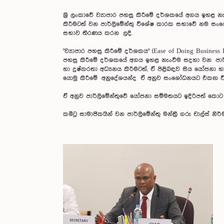
ශ්‍රී ලංකාවේ ව්‍යාපාර පහසු කිරීමේ දර්ශකයේ අගය ඉහළ නැ
කිරීමටත් වන පාර්ලිමේන්තු විශේෂ කාරක සභාවේ නම සංශෝධනය
සභාව තීරණය කරන ලදී.
"ව්‍යාපාර පහසු කිරීමේ දර්ශකය" (Ease of Doing Busine
පහසු කිරීමේ දර්ශකයේ අගය ඉහළ නැංවීම සදහා වන පාර්ලි
හා දුෂ්කරතා අධ්‍යනය කිරීමටත්, ඒ පිළිබඳව සිය යෝජන
යොමු කිරීමේ අනුදේශයන්ද ඒ අනුව සංශෝධනයට එකඟ
ඒ අනුව පාර්ලිමේන්තුවේ යෝජනා සම්මතයට ඉදිරිපත් කොට
කමිටු සාමාජිකයින් වන පාර්ලිමේන්තු මන්ත්‍රී ගරු චාල්