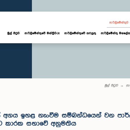
පාර්ලි‌මේන්තු
මුල් පිටුව
පාර්ලි‌මේන්තුවේ මන්ත්‍රීවරු
පාර්ලිමේන්තුවේ කටයුතු
පාර්ලිමේන්තු මහලේක
මුල් පිටුව
පා
යේ අගය ඉහළ නැංවීම සම්බන්ධයෙන් වන පාර්
 කාරක සභාවේ අනුමතිය