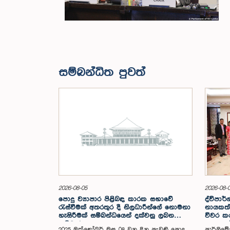
සම්බන්ධිත පුවත්
2026-08-05
2026-08-
පොදු ව්‍යාපාර පිළිබඳ කාරක සභාවේ
ද්විපාර්
රැස්වීමක් අතරතුර දී නිලධාරීන්ගේ නොමනා
නායකත්
හැසිරීමක් සම්බන්ධයෙන් දක්වනු ලබන
විවර කරම
ප්‍රතිචාරය
සංසදයේ
2025 ඔක්තෝබර් මස 08 වන දින පැවති පොදු
පාර්ලිමේ