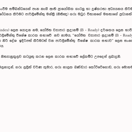
ංවීම සම්බන්ධයෙන් පැන නැගී ඇති ප්‍රායෝගික ගැටලු හා දුෂ්කරතා අධ්‍යයනය කිරී
 කිරීමට පාර්ලිමේන්තු මන්ත්‍රී (නීතීඥ) ගරු මධුර විතානගේ මහතාගේ ප්‍රධානත්වයෙ
ss Index) ලෙස යොදන නම, යෝජිත ව්‍යාපාර සූදානම් (B - Ready) දර්ශකය ලෙස භා
මේන්තු විශේෂ කාරක සභාවේ නව නාමය, “යෝජිත ව්‍යාපාර සූදානම් (B - Ready)
ා හා නිර් දේශ ඉදිරිපත් කිරීමටත් වන පාර්ලිමේන්තු විශේෂ කාරක සභාව” ලෙස
 විය.
 නිත්‍යානුකූලව කටයුතු කරන ලෙස කාරක සභාවේ ලේකම්ට උපදෙස් ලබාදුනි.
ස් නිර්මලනාදන්, ගරු ලලිත් වර්ණ කුමාර, ගරු නාලක බණ්ඩාර කෝට්ටේගොඩ, ගරු මොහ