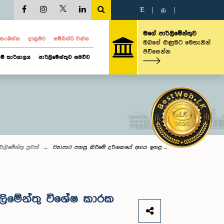
E
|
த
|
මගේ පාර්ලිමේන්තුව
ව නරඹන්න
දැනුමට
සම්බන්ධ වන්න
ඔබගේ ගිණුමට මෙතැනින්
පිවිසෙන්න
ම් කාර්යාලය
පාර්ලිමේන්තුව සජීවීව
ර්ලි‌මේන්තු පුවත්
ව්‍යාපාර පහසු කිරීමේ දර්ශකයේ අගය ඉහළ ...
ලිමේන්තු විශේෂ කාරක