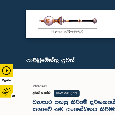
පාර්ලි‌මේන්තු පුවත්
බලන්න
2023-09-22
පුවත් කාණ්ඩ
:
කාරක සභා පුවත්
02
ව්‍යාපාර පහසු කිරීමේ දර්ශක
සභාවේ නම සංශෝධනය කිරීමට