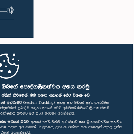
ට තුළ
අධ්‍යයනය කිරීමේ අරමුණින් අධ්‍යයන චාරිකාවක්
ඳහා මෙම
සංවිධානය කිරීම පිළිබඳව ද මෙහිදී සාකච්ඡා
 කාරක
කෙරිණි. මෙම රැස්වීමට සංසදයේ සාමාජික
න 71.7 ක
මන්ත්‍රීවරු සහ වැඩමුළු සඳහා අනුග්‍රාහකත්වය
ත වන
සපයන සංවර්ධන සහකරු වන CII (Coalition
ලබා දෙන
for Inclusive Impact) ආයතනයේ නියෝජිතයෝ
ඳහා වන
එක්ව සිටියහ.
රන ලද
ේල් මාසයේ
ෙකුත්
තේ වතු
ධීවර
 අඩුවී
පූරණය
ියල්
න දින
ි ඔබගේ පෞද්ගලිකත්වය අගය කරමු
ය කරන
" ක්ලික් කිරීමෙන්, ඔබ පහත සඳහන් දේට එකඟ වේ:
න් ද
නීමේ
ැසි ලුහුබැඳීම (Session Tracking):
පහසු සහ වඩාත් පුද්ගලාරෝපිත
ත්දැකීමක් ලබාදීම සඳහා අපගේ වෙබ් අඩවියේ ඔබගේ ක්‍රියාකාරකම්
ීම් නැවත
ිරීක්ෂණය කිරීමට අපි සැසි භාවිතා කරන්නෙමු.
.සමස්ත
ත්ත සටහන් කිරීම:
අපගේ සේවාවන්හි ආරක්ෂාව සහ ක්‍රියාකාරීත්වය සහතික
 ලබන්නේ
ිරීම සඳහා අපි ඔබගේ IP ලිපිනය, උපාංග විස්තර සහ අනෙකුත් අදාළ දත්ත
වෙන් කරන
ටහන් කරගන්නෙමු.