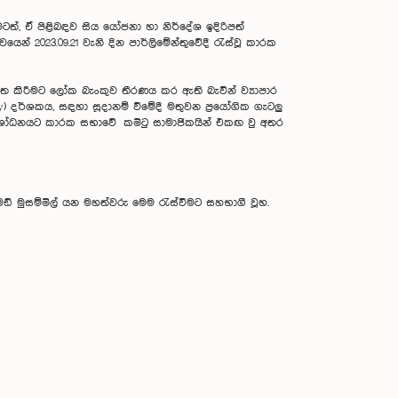
මටත්, ඒ පිළිබඳව සිය යෝජනා හා නිර්දේශ ඉදිරිපත්
න් 2023.09.21 වැනි දින පාර්ලිමේන්තුවේදී රැස්වූ කාරක
විත කිරීමට ලෝක බැංකුව තීරණය කර ඇති බැවින් ව්‍යාපාර
 දර්ශකය, සඳහා සූදානම් වීමේදී මතුවන ප්‍රයෝගික ගැටලු
 සංශෝධනයට කාරක සභාවේ කමිටු සාමාජිකයින් එකඟ වු අතර
මඩ් මුසම්මිල් යන මහත්වරු මෙම රැස්වීමට සහභාගී වූහ.