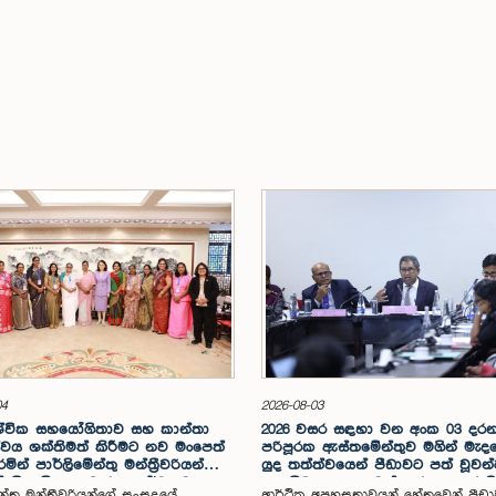
04
2026-08-03
ශ්වික සහයෝගිතාව සහ කාන්තා
2026 වසර සඳහා වන අංක 03 දර
වය ශක්තිමත් කිරීමට නව මංපෙත්
පරිපූරක ඇස්තමේන්තුව මගින් මැද
ින් පාර්ලිමේන්තු මන්ත්‍රීවරියන්ගේ
යුද තත්ත්වයෙන් පීඩාවට පත් වූව
 නිල චීන සංචාරය සාර්ථකව
සැලසීම සඳහා වෙන් කරන ලද රුපි
න්තු මන්ත්‍රීවරියන්ගේ සංසදයේ
ආර්ථික අපහසුතාවයන් හේතුවෙන් පීඩ