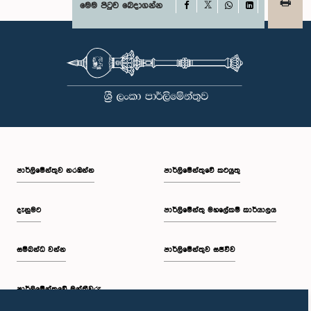
අවංකවම සමාව අයැද සිටින බව සඳහන් කෙරිණි. පාර්ලිමේන්තු කාරක
Facebook
මෙම පිටුව බෙදාගන්න
X
සභාවල අධිකාරිය, ගෞරවය සහ ස්ථාපිත ක්‍රියාපටිපාටිවලට ගෞරව කිරීමේ
WhatsApp
LinkedIn
වැදගත්කම පිළිබඳව නිසි අවබෝධයකින් යුතුව තම ක්‍රියාවන්හි බරපතලකම
නිලධාරීන් විසින් අවබෝධ කරගෙන ඇති බව නිරීක්ෂණය කළ ආචාරධර්ම හා
වරප්‍රසාද පිළිබඳ කාරක සභාව සහ පොදු ව්‍යාපාර පිළිබඳ කාරක සභාවේ
සභාපතිවරයා විසින් ඒ පිළිබඳව නිසි පරිදි සලකා බැලීමෙන් අනතුරුව, ඉහත
කී නිලධාරීන්ට සමාව ලබා දෙන ලෙස කරන ලද ඉල්ලීම පිළිගන්නා
ලදී. පාර්ලිමේන්තු කාරක සභා රැස්වීම් සඳහා පෙනී සිටින සියලුම පුද්ගලයන්
සෑම අවස්ථාවකදීම ඉහළම මට්ටමින් ආචාරධර්ම හා හැසිරීම් අනුගමනය
කිරීමත්, පාර්ලිමේන්තු ක්‍රියාපටිපාටීන්ට අනුකූලව කටයුතු කිරීම සහ
පාර්ලිමේන්තුවේ ගරුත්වය හා අධිකාරිය ආරක්ෂා කරමින් කටයුතු කිරීමත්
අපේක්ෂා කරන බව පොදු ව්‍යාපාර පිළිබඳ කාරක සභාව තව දුරටත්
අවධාරණය කරයි. පොදු ව්‍යාපාර පිළිබඳ කාරක සභාව ශ්‍රී ලංකා පාර්ලිමේන්තුව
පාර්ලි‌මේන්තුව නරඹන්න
පාර්ලිමේන්තුවේ කටයුතු
දැනුමට
පාර්ලිමේන්තු මහලේකම් කාර්යාලය
සම්බන්ධ වන්න
පාර්ලිමේන්තුව සජීවීව
පාර්ලි‌මේන්තුවේ මන්ත්‍රීවරු