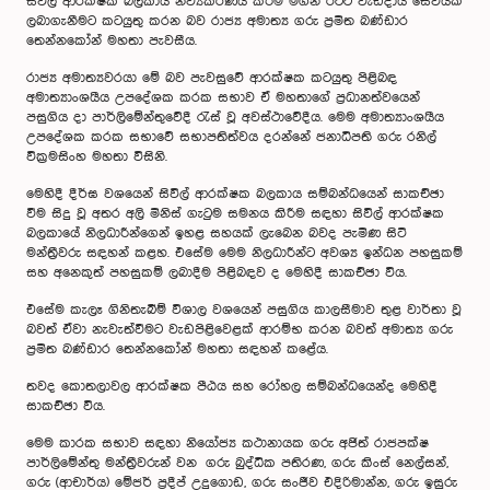
සිවිල් ආරක්ෂක බලකාය නව්‍යකරණය කිරීම මගින් රටට වැඩදායී සේවයක්
ලබාගැනීමට කටයුතු කරන බව රාජ්‍ය අමාත්‍ය ගරු ප්‍රමිත බණ්ඩාර
තෙන්නකෝන් මහතා පැවසීය.
රාජ්‍ය අමාත්‍යවරයා මේ බව පැවසුවේ ආරක්ෂක කටයුතු පිළිබඳ
අමාත්‍යාංශයීය උපදේශක කරක සභාව ඒ මහතාගේ ප්‍රධානත්වයෙන්
පසුගිය දා පාර්ලිමේන්තුවේදී රැස් වූ අවස්ථාවේදීය. මෙම අමාත්‍යාංශයීය
උපදේශක කරක සභාවේ සභාපතිත්වය දරන්නේ ජනාධිපති ගරු රනිල්
වික්‍රමසිංහ මහතා විසිනි.
මෙහිදී දීර්ඝ වශයෙන් සිවිල් ආරක්ෂක බලකාය සම්බන්ධයෙන් සාකච්ඡා
වීම සිදු වූ අතර අලි මිනිස් ගැටුම සමනය කිරීම සඳහා සිවිල් ආරක්ෂක
බලකායේ නිලධාරීන්ගෙන් ඉහළ සහයක් ලැබෙන බවද පැමිණ සිටි
මන්ත්‍රීවරු සඳහන් කළහ. එසේම මෙම නිලධාරීන්ට අවශ්‍ය ඉන්ධන පහසුකම්
සහ අනෙකුත් පහසුකම් ලබාදීම පිළිබඳව ද මෙහිදී සාකච්ඡා විය.
එසේම කැලෑ ගිනිතැබීම් විශාල වශයෙන් පසුගිය කාලසීමාව තුළ වාර්තා වූ
බවත් ඒවා නැවැත්වීමට වැඩපිළිවෙළක් ආරම්භ කරන බවත් අමාත්‍ය ගරු
ප්‍රමිත බණ්ඩාර තෙන්නකෝන් මහතා සඳහන් කළේය.
තවද කොතලාවල ආරක්ෂක පීඨය සහ රෝහල සම්බන්ධයෙන්ද මෙහිදී
සාකච්ඡා විය.
මෙම කාරක සභාව සඳහා නියෝජ්‍ය කථානායක ගරු අජිත් රාජපක්ෂ
පාර්ලිමේන්තු මන්ත්‍රීවරුන් වන ගරු බුද්ධික පතිරණ, ගරු කිංස් නෙල්සන්,
ගරු (ආචාර්ය) මේජර් ප්‍රදීප් උදුගොඩ, ගරු සංජීව එදිරිමාන්න, ගරු ඉසුරු