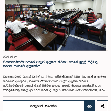
2026-08-07
විගණකාධිපතිවරියගේ වැටුප් අනුමත කිරීමට රජයේ මුදල් පිළිබඳ
කාරක සභාවේ අනුමැතිය
විගණකාධිපති ධුරයේ වැටුප් හා දීමනා සම්බන්ධයෙන් දීර්ඝ වශයෙන් සාකච්ඡා
කිරීමෙන් අනතුරුව, විගණකාධිපතිවරියගේ වැටුප අනුමත කිරීමට
පාර්ලිමේන්තුවේ රජයේ මුදල් පිළිබඳ කාරක සභාව තීරණය කළේය.ඒ ගරු
පාර්ලිමේන්තු මන්ත්‍රී ආචාර්ය හර්ෂ ද සිල්වා මහතාගේ සභාපතිත්වයෙන්, ගරු
නියෝජ්‍ය අමාත්‍යවරුන් වන චතුරංග අබේසිංහ, නිශාන්ත ජයවීර, ගරු
පාර්ලිමේන්තු මන්ත්‍රීවරුන් වන රවී කරුණානායක, නිමල් පලිහේන, විජේසිරි
බස්නායක, එම්.කේ.එම්. අස්ලම්, තිලිණ සමරකෝන් සහ චම්පික හෙට්ටිආරච්චි
තවදුරටත් කියවන්න
යන මහත්ම මහත්මීන්ගේ සහභාගීත්වයෙන් මෙම කාරක සභාව