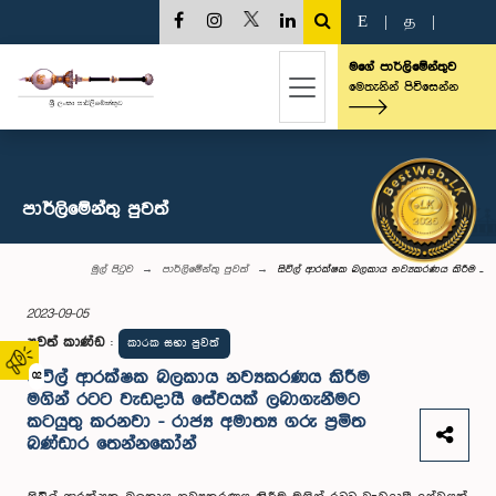
E
|
த
|
මගේ පාර්ලිමේන්තුව
මෙතැනින් පිවිසෙන්න
පාර්ලි‌මේන්තු පුවත්
මුල් පිටුව
පාර්ලි‌මේන්තු පුවත්
සිවිල් ආරක්ෂක බලකාය නව්‍යකරණය කිරීම ...
2023-09-05
පුවත් කාණ්ඩ
:
කාරක සභා පුවත්
සිවිල් ආරක්ෂක බලකාය නව්‍යකරණය කිරීම
02
මගින් රටට වැඩදායී සේවයක් ලබාගැනීමට
කටයුතු කරනවා - රාජ්‍ය අමාත්‍ය ගරු ප්‍රමිත
බණ්ඩාර තෙන්නකෝන්