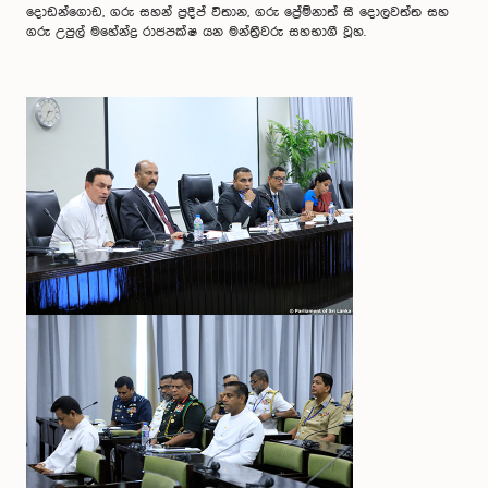
දොඩන්ගොඩ, ගරු සහන් ප්‍රදීප් විතාන, ගරු ප්‍රේම්නාත් සී දොලවත්ත සහ
ගරු උපුල් මහේන්ද්‍ර රාජපක්ෂ යන මන්ත්‍රීවරු සහභාගී වූහ.