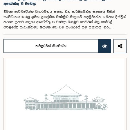
අගෝස්තු 16 වැනිදා
විවෘත පාර්ලිමේන්තු මුලාරම්භය සඳහා වන පාර්ලිමේන්තු සංසදය විසින්
සංවිධානය කරනු ලබන ප්‍රාදේශීය වැඩමුළු මාලාවේ පළමුවැන්න ගම්පහ දිස්ත්‍රික්
තරුණ ප්‍රජාව සඳහා අගෝස්තු 16 වැනිදා මීගමුව ජෙට්වින් බ්ලූ හෝටල්
පරිශ්‍රයේදී පැවැත්වීමට නියමිත බව එම සංසදයේ සම සභාපති ගරු
පාර්ලිමේන්තු මන්ත්‍රී ෂානක්කියන් රාජපුත්තිරන් රාසමාණික්කම් මහතා පැවසීය.ඒ
මහතාගේ ප්‍රධානත්වයෙන් 2026.08.05 දින පැවති එම සංසදයේ රැස්වීමේදී මීට
අදාළ සංවිධාන කටයුතු පිළිබඳව සාකච්ඡා කෙරිණි. තරුණ නියෝජිතයන්ගේ
තවදුරටත් කියවන්න
සහභාගීත්වයෙන් විවෘත පාර්ලිමේන්තු සංකල්පය තවදුරටත් ප්‍රවර්ධනය කිරීමේ
අරමුණින් මෙම වැඩමුළු මාලාව සංවිධානය කෙරෙන අතර සංසදයේ සාමාජික
මන්ත්‍රීවරු මෙන්ම ගම්පහ දිස්ත්‍රික් පාර්ලිමේන්තු මන්ත්‍රීවරුන් ද මෙම අවස්ථාවට
සහභාගී වීමට නියමිතය.මෙම වැඩමුළු මගීන් විශේෂයෙන් තරුණ ප්‍රජාව
පාර්ලිමේන්තු කටයුතු, ව්‍යවස්ථාදායක ක්‍රියාවලිය සහ විවෘත පාර්ලිමේන්තු
මූලධර්ම පිළිබඳ දැනුවත් කිරීම මෙන්ම, පාර්ලිමේන්තුව සහ පුරවැසියන් අතර
සම්බන්ධතාව තවදුරටත් ශක්තිමත් කිරීම ද අපේක්ෂා කෙරේ.මෙම රැස්වීමට
සංසදයේ සාමාජික මන්ත්‍රීවරු සහ වැඩමුළු මාලාව සඳහා අනුග්‍රාහකත්වය
සපයන සංවර්ධන සහකරු වන CII (Coalition for Inclusive Impact)
ආයතනයේ නියෝජිතයෝ එක්ව සිටියහ.මෙම වැඩමුළුව සඳහා සහභාගීවීමට
අපේක්ෂා කරන ගම්පහ දිස්ත්‍රික්කයේ වයස අවු 18 – 35 අතර තරුණ තරුණියන්
https://forms.gle/aVp5UzhLbtPSmVap8 සබැඳිය ඔස්සේ අදාළ පෝරමය
සම්පූර්ණ කොට ලියාපදිංචි විය විය යුතුය.