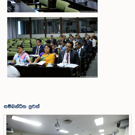
සම්බන්ධිත පුවත්