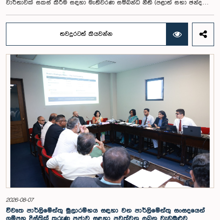
වාර්තාවක් සකස් කිරීම සඳහා මැතිවරණ සම්බන්ධ නීති (පළාත් සභා ඡන්ද
විමසීමට අදාළ නීති හැර) සමාලෝචනය කර පාර්ලිමේන්තුවට වාර්තා කිරීම සහ
ඒ පිළිබඳ යෝජනා හා නිර්දේශ ඉදිරිපත් කිරීම සඳහා වන පාර්ලිමේන්තු විශේෂ
කාරක සභාව විසින් විශේෂඥ මණ්ඩලයක් පත් කරන ලදී.ඒ මෙම විශේෂ
තවදුරටත් කියවන්න
කාරක සභාව රාජ්‍ය පරිපාලන, පළාත් සභා සහ පළාත් පාලන ගරු අමාත්‍ය
මහාචාර්ය ඒ.එච්.එම්.එච්. අබයරත්න මහතාගේ සභාපතිත්වයෙන්
පාර්ලිමේන්තුවේදී පසුගියදා රැස් වූ අවස්ථාවේදීය.එහිදී 2004, 2007 සහ 2022
වසරවල පාර්ලිමේන්තු තේරීම් කාරක සභා වාර්තා මෙන්ම පුද්ගලයන් හා
සංවිධාන විසින් ඉදිරිපත් කර ඇති යෝජනා 31ක් පදනම් කර ගනිමින් මැතිවරණ
ප්‍රතිසංස්කරණ සම්බන්ධයෙන් දීර්ඝ ලෙස සාකච්ඡා කෙරිණි.සාකච්ඡාවේදී පළාත්
පාලන මැතිවරණ ක්‍රමය සඳහා මිශ්‍ර මැතිවරණ ක්‍රමයක් හඳුන්වා දීම, සුළු පක්ෂ
හා සුළුතර කණ්ඩායම්වල නියෝජනය තහවුරු කිරීම, කාන්තා නියෝජනය
වැඩිදියුණු කිරීම, විද්‍යුත් ඡන්ද ක්‍රමවේදයක් හඳුන්වා දීම සහ කල්තියා ඡන්දය
ප්‍රකාශ කිරීමේ පහසුකම් සැලසීම ඇතුළු යෝජනා පිළිබඳව අවධානය යොමු
විය. එමෙන්ම විදේශගත ශ්‍රී ලාංකිකයන්ට ඡන්ද අයිතිය ලබාදීම සම්බන්ධයෙන්
වන යෝජනා පිළිබඳව ද සලකා බැලුණු අතර, ඒ සඳහා අවශ්‍ය නීතිමය හා
පරිපාලනමය ප්‍රතිපාදන පිළිබඳ වැඩිදුර අධ්‍යයනය කිරීමේ අවශ්‍යතාව
අවධාරණය කෙරිණි.කාරක සභාව විසින් පත් කළ විශේෂඥ මණ්ඩලය මඟින්
ලැබී ඇති යෝජනා 31 සහ පූර්ව පාර්ලිමේන්තු තේරීම් කාරක සභා වාර්තා
විශ්ලේෂණය කර ප්‍රායෝගික නිර්දේශ සහිත වාර්තාවක් සකස් කිරීමට නියමිත
අතර, එම නිර්දේශ සමාලෝචනය කිරීම සඳහා ඉදිරි කටයුතු සිදු කිරීමට කාරක
සභාව තීරණය කළේය.මෙම රැස්වීමට කාරක සභා සාමාජික ගරු අමාත්‍ය
ආචාර්ය උපාලි පන්නිලගේ මහතා සහ ගරු පාර්ලිමේන්තු මන්ත්‍රීවරුන් වන රවී
2026-08-07
කරුණානායක, රුවන්තිලක ජයකොඩි සහ කදිරවේලු ෂන්මුගම් කුගදාසන් යන
විවෘත පාර්ලිමේන්තු මුලාරම්භය සඳහා වන පාර්ලිමේන්තු සංසදයෙන්
මහත්වරු සහභාගී වූහ.
ගම්පහ දිස්ත්‍රික් තරුණ ප්‍රජාව සඳහා පවත්වනු ලබන වැඩමුළුව