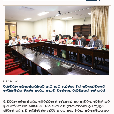
පාර්ලිමේන්තුවේදී පසුගියදා (04) රැස්වූ අවස්ථාවේදීය. ශ්‍රී ලංකා ප්‍රජාතාන්ත්‍රික
සමාජවාදී ජනරජයේ ආණ්ඩුක්‍රම ව්‍යවස්ථාවේ 153(2) ව්‍යවස්ථාව ප්‍රකාරව
විගණකාධිපති ධුරයේ වැටුප් සම්බන්ධයෙන් අදාළ යෝජනාව කාරක සභාවේ
අවධානයට යොමු කර තිබිණි.එහිදී විගණකාධිපතිවරියගේ වගකීම්, රාජ්‍ය මූල්‍ය
අධීක්ෂණය හා විගණන ක්ෂේත්‍රයේ ස්වාධීනත්වය ඇතුළු කරුණු සැලකිල්ලට
ගනිමින් වැටුප් මට්ටම පිළිබඳව කාරක සභා සභාපතිවරයා ඇතුළු මන්ත්‍රීවරුන්
විසින් අදහස් හා යෝජනා ඉදිරිපත් කරන ලදී. ආණ්ඩුක්‍රම ව්‍යස්ථාවේ 170 වෙනි
ව්‍යවස්ථාව ප්‍රකාරව විගණකාධිපති රාජ්‍ය සේවකයකු නොවන බවත් පවත්නා
රාජ්‍ය වැටුප් පරිමාණයෙන් බැහැරව විගණකාධිපතිවරයාගේ වැටුප සඳහා
විශේෂ සැලකිල්ලක් යොමු කළ හැකි බවත් මෙහිදි වැඩිදුරටත් අදහස් දක්වමින්
කාරක සභාව පවසා සිටියේය. යොජිත වැටුප, මීට පෙර සිටි
විගණකාධිපතිවරුන්ගේ වැටුප් ද සලකා බලමින් මෙම තිරණයට එළඹුණ බව
නිලධාරීන් විසින් පවසන ලදී. මිට පෙර, එය ජාතික වැටුප් හා සේවක සංඛ්‍යා
කොමිෂන් සභාවෙන් තිරණය කළ ද වර්තමානයේ එවැනි කොමිසමක් නොමැති
බවත් නිලධාරීහු සදහන් කළහ.විගණකාධිපතිවරිය සඳහා යෝජිත වැටුප්
මට්ටම අනුමත කළ ද, එම තනතුරට පැවරී ඇති වගකීම් සහ කාර්යභාරය
සැලකිල්ලට ගනිමින් වැටුප තවදුරටත් ඉහළ මට්ටමක පැවතිය යුතු බවට කාරක
සභා සභාපතිවරයා ඇතුළු මන්ත්‍රීවරුන්ගේ අදහස විය. ඒ අනුව, අදාළ වැටුප්
2026-08-07
මට්ටම සම්බන්ධයෙන් ඉදිරියේදී තවදුරටත් අවධානය යොමු කර අවශ්‍ය තීරණ
මැතිවරණ ප්‍රතිසංස්කරණයට ලැබී ඇති යෝජනා 31ක් සමාලෝචනයට
ගැනීමේ අවශ්‍යතාව ද කාරක සභාවේදී පෙන්වා දුන් අතර ස්ථිර සහ ස්වධින
පාර්ලිමේන්තු විශේෂ කාරක සභාව විශේෂඥ මණ්ඩලයක් පත් කරයි
වැටුප් හා සේවක සංඛ්‍යා කොමිෂන් සභාවක් ස්ථාපිත කරන ලෙස කාරක
සභාවේ සභාපති යෝජනා කළේය.
මැතිවරණ ප්‍රතිසංස්කරණ සම්බන්ධයෙන් පුද්ගලයන් සහ සංවිධාන වෙතින් ලැබී
ඇති යෝජනා 31ක් මෙන්ම මීට පෙර මැතිවරණ ප්‍රතිසංස්කරණවලට අදාළව
ඉදිරිපත් කර ඇති පාර්ලිමේන්තු තේරීම් කාරක සභා වාර්තා සමාලෝචනය කර,