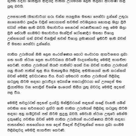
ගුප්ත විද්‍යා ශාස්ත්‍රය ආදියද ජාතික උරුමයන් ලෙස සලකා ආරක්ෂා කළ
යුතු බවයි.
උපසභාපති (මහාචාර්ය) ගරු චන්න ජයසුමන මහතා පෙන්වා දුන්නේ උතුරු
නැගෙනහිර ප්‍රදේශ වලින් සොයාගත් තවමත් පරිශිලනය නොකළ ශිලා ලිපි
600ක් පමණ ඇති බවයි. මහාචාර්ය සෙනරත් පරණවිතානට පසු මෙම ශිලා
ලිපි තේරුම් ගැනීමට මහාචාර්ය මැන්දිස් රෝහණදීර මහතා විශාල
උත්සහයක් ගත් බවත් එනමුත් තවත් විශාල ප්‍රමාණයක් ඉතිරිවී ඇති බවත්
ඒ මහතා පෙන්වා දුන්නේය.
ජාතික උරුමයන් නිසි ලෙස සංරක්ෂණය කොට සංචාරක ආකර්ශනය ලබා
ගත හැකි ස්ථාන ලෙස සංවර්ධනය කිරීමේ වැදගත්කමද මෙහිදී සාකච්ඡා
කෙරිණි. ජාතික උරුමයන් සියළු ජාතින්ට අයත් වන බවත් ජාතික උරුමයන්
යනු සියළු ජාතින් තුළ සිය මාතෘභූමිය පිළිබඳ අභිමානයක් ඇති කරන්නක්
බවත් මෙහිදී අවධාරණය විය. එයට අමතරව ජාතික උරුමයන් පිළිබඳ
කටයුතු කිරිම සඳහා පුරාවිද්‍ය අධ්‍යක්ෂ ජනරාල්වරයා ගේ උපදෙස් මත
ක්‍රියාත්මක වන පොලිස් විශේෂ අංශයක් තිබිය යුතු බවටද මෙහිදී අදහස්
පළ විය.
මෙහිදී තවදුරටත් අදහස් දැක්වූ මන්ත්‍රීවරයන් සඳහන් කළේ වැනසී යමින්
පවතින සහ තර්ජනයට ලක්ව ඇති ජාතික උරුමයන් පිළිබඳ කටයුතු කිරීම
සඳහා අනු කමිටුවක් පත් කිරීම සුදුසු බවයි. මෙවැනි ස්ථාන උතුරේ මෙන්ම
දකුණේද පවතින බවත් මෙම ජාතික උරුමයන් සංරක්ෂණය කිරිම සඳහා
ජාත්‍යන්තර සහයෝගය සහ දෙස් විදෙස් විද්වතුන්ගේ සහය ලබා ගැනීම
පිළිබඳවද මෙහිදී සාකච්ඡා කෙරිණි.