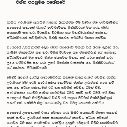
චන්න ජයසුමන පත්‍කෙරේ
ජාතික උරුමයන් සුරැකීම උදෙසා ක්‍රියාත්මක වීම පිණිස වන පාර්ලිමේන්තු
සංසදයේ සභාපති ධූරයට පාර්ලිමේන්තු මන්ත්‍රීවරුන් වන ගරු. සිසිර
ජයකොඩි සහ ගරු වීරසුමන වීරසිංහ යන මහත්වරුන්ගේ යෝජනා
ස්ථිරත්වයෙන් පාර්ලිමේන්තු මන්ත්‍රී ජයන්ත සමරවීර මහතා පත්විය.
සංසදයේ උපසභාපති ලෙස සිසිර ජයකොඩි මහතා පත් කරන ලද්දේ ගරු
ගාමිණි වලේබොඩ සහ ගරු විමල් වීරවංශ යන මහත්වරුන් ගේ යෝජනා
ස්ථිරත්වයෙන් වන අතර, චන්න ජයසුමන මහතා පත් කරන ලද්දේ ගරු
උදය ගම්මන්පිළ සහ ගරු උපුල් මහේන්ද්‍ර රාජපක්ෂ යන මන්ත්‍රීවරුන්ගේ
ගේ යෝජනා සිථිරත්වයෙනි.
මෙහිදී අදහස් දැක්වූ සභාපතිවරයා සඳහන් කළේ දැනට පවතින ජාතික
උරුමයන් නිසි පරිදි සංරක්ෂණය නොවීමත්, ජාතික උරුමයන් ලෙස නම්
කළ යුතු ස්ථාන ගණනාවක් රට තුල තවමත් පවතින බවත් ඒවා
සංරක්ෂණය නොවීම ජාතික ගැටළුවක් බවට පත්වී ඇති බවයි. මේ නිසා
සංසදයේ සියළු මන්ත්‍රීවරයන් එක්වී මේ සඳහා විධිමත් වැඩපිළිවෙලක්
සකස් කර ගැනීමට බලා පොරොත්තු වන බවද හෙතෙම පැවසීය.
සංසදයේ උපසභාපති රාජ්‍ය අමාත්‍ය ගරු සිසිර ජයකොඩි මහතා සඳහන්
කළේ ජාතික උරුමයන් ලෙස සැලකෙන්නේ භෞතික ස්ථාන පමණක්
නොවන බව සහ පාරම්පරික ශාස්ත්‍රීය දැනුම, වෙදකම්, විවිධ ශාන්තිකර්ම,