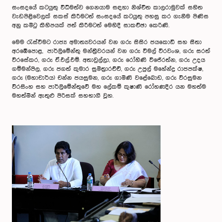
සංසදයේ කටයුතු විධිමත්ව ගෙනයාම සඳහා නිශ්චිත කාලරාමුවක් සහිත
වැඩපිළිවෙලක් සකස් කිරීමටත් සංසදයේ කටයුතු පහසු කර ගැනීම පිණිස
අනු කමිටු කිහිපයක් පත් කිරීමටත්‍ මෙහිදී සාකච්ඡා කෙරිණි.
මෙම රැස්වීමට රාජ්‍ය අමාත්‍යවරයන් වන ගරු සිසිර ජයකොඩි සහ සීතා
අරඹේපොළ, පාර්ලිමේන්තු මන්ත්‍රීවරයන් වන ගරු විමල් වීරවංශ, ගරු සරත්
වීරසේකර, ගරු ඒ.එල්.එම්. අතාවුල්ලා, ගරු රෝහිණි විජේරත්න, ගරු උදය
ගම්මන්පිල, ගරු ජගත් කුමාර සුමිත්‍රාරච්චි, ගරු උපුල් මහේන්ද්‍ර රාජපක්ෂ,
ගරු (මහාචාර්ය) චන්න ජයසුමන, ගරු ගාමිණි වළේබොඩ, ගරු වීරසුමන
වීරසිංහ සහ පාර්ලිමේන්තුවේ මහ ලේකම් කුෂාණි රෝහණදීර යන මහත්ම
මහත්මීන් ඇතුළු පිරිසක් සහභාගී වූහ.