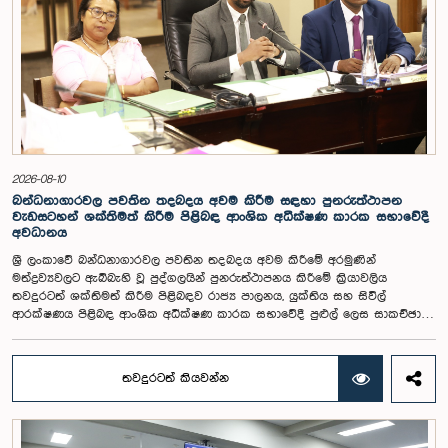
2026-08-10
බන්ධනාගාරවල පවතින තදබදය අවම කිරීම සඳහා පුනරුත්ථාපන
වැඩසටහන් ශක්තිමත් කිරීම පිළිබඳ ආංශික අධීක්ෂණ කාරක සභාවේදී
අවධානය
ශ්‍රී ලංකාවේ බන්ධනාගාරවල පවතින තදබදය අවම කිරීමේ අරමුණින්
මත්ද්‍රව්‍යවලට ඇබ්බැහි වූ පුද්ගලයින් පුනරුත්ථාපනය කිරීමේ ක්‍රියාවලිය
තවදුරටත් ශක්තිමත් කිරීම පිළිබඳව රාජ්‍ය පාලනය, යුක්තිය සහ සිවිල්
ආරක්ෂණය පිළිබඳ ආංශික අධීක්ෂණ කාරක සභාවේදී පුළුල් ලෙස සාකච්ඡා
කෙරිණි.රාජ්‍ය පාලනය, යුක්තිය සහ සිවිල් ආරක්ෂණය පිළිබඳ ආංශික අධීක්ෂණ
කාරක සභාව එහි සභාපති ගරු පාර්ලිමේන්තු මන්ත්‍රී වෛද්‍ය නජිත් ඉන්දික
මහතාගේ ප්‍රධානත්වයෙන් පසුගියදා පාර්ලිමේන්තුවේදී රැස්වූ වු අවස්ථාවේදී
තවදුරටත් කියවන්න
මෙම සාකච්ඡාව පැවැත්විණි.බන්ධනාගාර දෙපාර්තමේන්තුව, ප්‍රජා පාදක
විශෝධන දෙපාර්තමේන්තුව, පුනරුත්ථාපන කාර්යාංශය සහ අන්තරායකර
ඖෂධ පාලක ජාතික මණ්ඩලය ඇතුළු රාජ්‍ය ආයතන මගින් පුනරුත්ථාපන
කටයුතු ක්‍රියාත්මක කරනු ලබන බව එම ආයතනවල නිලධාරීහු කාරක සභාව