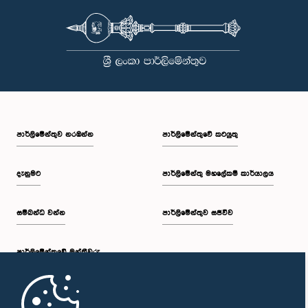
කොමිෂන් සභාවෙන් තිරණය කළ ද වර්තමානයේ එවැනි කොමිසමක් නොමැති
බවත් නිලධාරීහු සදහන් කළහ.විගණකාධිපතිවරිය සඳහා යෝජිත වැටුප්
මට්ටම අනුමත කළ ද, එම තනතුරට පැවරී ඇති වගකීම් සහ කාර්යභාරය
සැලකිල්ලට ගනිමින් වැටුප තවදුරටත් ඉහළ මට්ටමක පැවතිය යුතු බවට කාරක
සභා සභාපතිවරයා ඇතුළු මන්ත්‍රීවරුන්ගේ අදහස විය. ඒ අනුව, අදාළ වැටුප්
මට්ටම සම්බන්ධයෙන් ඉදිරියේදී තවදුරටත් අවධානය යොමු කර අවශ්‍ය තීරණ
ගැනීමේ අවශ්‍යතාව ද කාරක සභාවේදී පෙන්වා දුන් අතර ස්ථිර සහ ස්වධින
වැටුප් හා සේවක සංඛ්‍යා කොමිෂන් සභාවක් ස්ථාපිත කරන ලෙස කාරක
සභාවේ සභාපති යෝජනා කළේය.
පාර්ලි‌මේන්තුව නරඹන්න
පාර්ලිමේන්තුවේ කටයුතු
දැනුමට
පාර්ලිමේන්තු මහලේකම් කාර්යාලය
සම්බන්ධ වන්න
පාර්ලිමේන්තුව සජීවීව
පාර්ලි‌මේන්තුවේ මන්ත්‍රීවරු
මුල් පිටුව