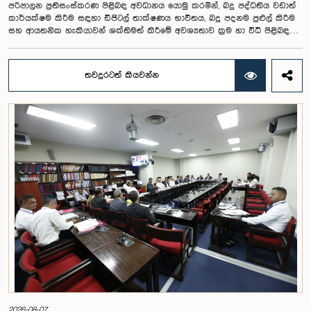
පරිපාලන ප්‍රතිසංස්කරණ පිළිබඳ අවධානය යොමු කරමින්, බදු පද්ධතිය වඩාත්
කාර්යක්ෂම කිරීම සඳහා ඩිජිටල් තාක්ෂණය භාවිතය, බදු පදනම පුළුල් කිරීම
සහ ආයතනික හැකියාවන් ශක්තිමත් කිරීමේ අවශ්‍යතාව ක්‍රම හා විධි පිළිබඳ
කාරක සභාවේදී අවධාරණය කෙරිණි.ගරු පාර්ලිමේන්තු මන්ත්‍රී විජේසිරි
බස්නායක මහතාගේ සභාපතිත්වයෙන් පසුගියදා පාර්ලිමේන්තුවේදී රැස් වූ ක්‍රම
හා විධි පිළිබඳ කාරක සභාවේදී, මුදල්, ක්‍රමසම්පාදන සහ ආර්ථික සංවර්ධන
තවදුරටත් කියවන්න
අමාත්‍යාංශයේ සහ දේශීය ආදායම් දෙපාර්තමේන්තුවේ නිලධාරීන් සමඟ ශ්‍රී
ලංකාවේ වර්තමාන මූල්‍ය තත්ත්වය සහ බදු පරිපාලන ප්‍රතිසංස්කරණ පිළිබඳව
සාකච්ඡා කෙරිණි.එහිදී 2026 වර්ෂය සඳහා වූ බදු සැලැස්ම, 2026 ජූනි 30 දින
දක්වා බදු ආදායම් එකතු කිරීමේ ප්‍රගතිය, ආදායම් ඇස්තමේන්තු, බදු වර්ග
අනුව ආදායම් කාර්යසාධනය, බදු පදනම, වර්තමාන බදු අනුකූලතා තත්ත්වය,
බදු ක්‍රමය සරල කිරීම සඳහා නව තාක්ෂණය හඳුන්වාදීම සහ RAMIS
පද්ධතියේ ප්‍රගතිය, ඩිජිටල් සේවා සඳහා අදාළ බදු, බදු පරිපාලනයේ අභියෝග
සහ ඉදිරි ක්‍රියාමාර්ග පිළිබඳව අවධානය යොමු විය.මෑත කාලීන බදු ප්‍රතිපත්ති
සංශෝධන සහ ආදායම් කළමනාකරණ ක්‍රියාමාර්ග හේතුවෙන් රටේ මූල්‍ය
ක්ෂේත්‍රයේ යම් ස්ථාවරත්වයක් ඇති වී ඇති බව සාකච්ඡාවේදී පෙන්වා දී ඇත.
එම ප්‍රගතිය තවදුරටත් ශක්තිමත් කිරීම සඳහා බදු පරිපාලනය නවීකරණය
කිරීම, බදු ගෙවන්නන්ගේ පදනම පුළුල් කිරීම සහ බදු අනුකූලතාව වැඩිදියුණු
කිරීමේ අවශ්‍යතාව ද මෙහිදී අවධාරණය කෙරිණි.බදු පද්ධතිය වඩාත්
කාර්යක්ෂම කිරීම සඳහා විද්‍යුත් සේවා පුළුල් කිරීම, ආයතන අතර දත්ත
හුවමාරුව ශක්තිමත් කිරීම සහ ඩිජිටල් පද්ධති වැඩිදියුණු කිරීම පිළිබඳව ද
සාකච්ඡා විය.තවද, බදු පරිපාලනයේ පවතින අභියෝග ලෙස අවිධිමත් ආර්ථික
ක්‍රියාකාරකම් බදු ජාලයට ඇතුළත් කිරීම, තාක්ෂණික පද්ධති යාවත්කාලීන
කිරීමේ අවශ්‍යතාව, දත්ත ඒකාබද්ධ කිරීමේ ගැටලු සහ විශේෂිත ක්ෂේත්‍ර සඳහා
අවශ්‍ය මානව සම්පත් සංවර්ධනය පිළිබඳව ද මෙහිදී අවධානය යොමු
2026-08-07