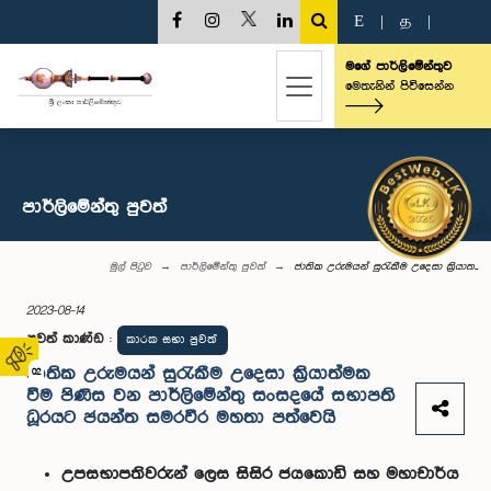
E
|
த
|
මගේ පාර්ලිමේන්තුව
මෙතැනින් පිවිසෙන්න
පාර්ලි‌මේන්තු පුවත්
මුල් පිටුව
පාර්ලි‌මේන්තු පුවත්
ජාතික උරුමයන් සුරැකීම උදෙසා ක්‍රියාත...
2023-08-14
පුවත් කාණ්ඩ
:
කාරක සභා පුවත්
ජාතික උරුමයන් සුරැකීම උදෙසා ක්‍රියාත්මක
02
වීම පිණිස වන පාර්ලිමේන්තු සංසදයේ සභාපති
ධූරයට ජයන්ත සමරවීර මහතා පත්වෙයි
උපසභාපතිවරුන් ලෙස සිසිර ජයකොඩි සහ මහාචාර්ය