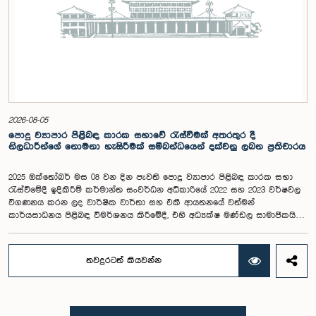
ආයතනයේ නියෝජිතයෝ එක්ව සිටියහ.මෙම වැඩමුළුව සඳහා සහභාගීවීමට
අපේක්ෂා කරන ගම්පහ දිස්ත්‍රික්කයේ වයස අවු 18 – 35 අතර තරුණ තරුණියන්
https://forms.gle/aVp5UzhLbtPSmVap8 සබැඳිය ඔස්සේ අදාළ පෝරමය
සම්පූර්ණ කොට ලියාපදිංචි විය විය යුතුය.
2026-08-05
පොදු ව්‍යාපාර පිළිබඳ කාරක සභාවේ රැස්වීමක් අතරතුර දී
නිලධාරීන්ගේ නොමනා හැසිරීමක් සම්බන්ධයෙන් දක්වනු ලබන ප්‍රතිචාරය
2025 ඔක්තෝබර් මස 08 වන දින පැවති පොදු ව්‍යාපාර පිළිබඳ කාරක සභා
රැස්වීමේදී ඉදිකිරීම් කර්මාන්ත සංවර්ධන අධිකාරියේ 2022 සහ 2023 වර්ෂවල
විගණනය කරන ලද වාර්ෂික වාර්තා සහ එකී ආයතනයේ වත්මන්
කාර්යසාධනය පිළිබඳ විමර්ශනය කිරීමේදී, එහි අධ්‍යක්ෂ මණ්ඩල සාමාජිකයින්
දෙදෙනෙකුගේ හැසිරීම පිළිබඳව පොදු ව්‍යාපාර පිළිබඳ කාරක සභාවේ
අවධානය යොමු ව තිබේ. මෙම රැස්වීම සඳහා සහභාගී වූ නිලධාරීන් අතරින්
එක් අයෙකු, පාර්ලිමේන්තු කාරක සභා රැස්වීම් සඳහා සහභාගී වීමේ දී
තවදුරටත් කියවන්න
නිලධාරීන් විසින් තම ඇඳුම් පැළඳුම් සම්බන්ධයෙන් පිළිපැදිය යුතු වන
නිර්නායකයන්ගෙන් බැහැරව, එකී අවස්ථාවට නුසුදුසු ආකාරයෙන් සැරසී
රැස්වීමට සහභාගී වී සිටි බව කාරක සභාව විසින් නිරීක්ෂණය කරන ලදී.
තවද, ඉහත කී නිලධාරීන් දෙදෙනාම පාර්ලිමේන්තු සම්ප්‍රදායට හා