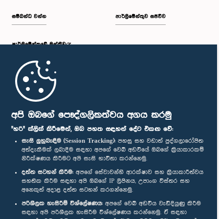
සම්බන්ධ වන්න
පාර්ලිමේන්තුව සජීවීව
පාර්ලි‌මේන්තුවේ මන්ත්‍රීවරු
මුල් පිටුව
පාර්ලිමේන්තු ජංගම යෙදුම
අපි ඔබගේ පෞද්ගලිකත්වය අගය කරමු
"හරි" ක්ලික් කිරීමෙන්, ඔබ පහත සඳහන් දේට එකඟ වේ:
සැසි ලුහුබැඳීම (Session Tracking):
පහසු සහ වඩාත් පුද්ගලාරෝපිත
අත්දැකීමක් ලබාදීම සඳහා අපගේ වෙබ් අඩවියේ ඔබගේ ක්‍රියාකාරකම්
නිරීක්ෂණය කිරීමට අපි සැසි භාවිතා කරන්නෙමු.
අප හා සම්බන්ධ වී සිටින්න :
දත්ත සටහන් කිරීම:
අපගේ සේවාවන්හි ආරක්ෂාව සහ ක්‍රියාකාරීත්වය
සහතික කිරීම සඳහා අපි ඔබගේ IP ලිපිනය, උපාංග විස්තර සහ
අනෙකුත් අදාළ දත්ත සටහන් කරගන්නෙමු.
සම්මාන
පරිශීලක හැසිරීම් විශ්ලේෂණය:
අපගේ වෙබ් අඩවිය වැඩිදියුණු කිරීම
සඳහා අපි පරිශීලක හැසිරීම විශ්ලේෂණය කරන්නෙමු. ඒ සඳහා