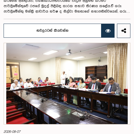
කිරීමෙන් අනතුරුව, විගණකාධිපතිවරියගේ වැටුප අනුමත කිරීමට
පාර්ලිමේන්තුවේ රජයේ මුදල් පිළිබඳ කාරක සභාව තීරණය කළේය.ඒ ගරු
පාර්ලිමේන්තු මන්ත්‍රී ආචාර්ය හර්ෂ ද සිල්වා මහතාගේ සභාපතිත්වයෙන්, ගරු
නියෝජ්‍ය අමාත්‍යවරුන් වන චතුරංග අබේසිංහ, නිශාන්ත ජයවීර, ගරු
පාර්ලිමේන්තු මන්ත්‍රීවරුන් වන රවී කරුණානායක, නිමල් පලිහේන, විජේසිරි
බස්නායක, එම්.කේ.එම්. අස්ලම්, තිලිණ සමරකෝන් සහ චම්පික හෙට්ටිආරච්චි
තවදුරටත් කියවන්න
යන මහත්ම මහත්මීන්ගේ සහභාගීත්වයෙන් මෙම කාරක සභාව
පාර්ලිමේන්තුවේදී පසුගියදා (04) රැස්වූ අවස්ථාවේදීය. ශ්‍රී ලංකා ප්‍රජාතාන්ත්‍රික
සමාජවාදී ජනරජයේ ආණ්ඩුක්‍රම ව්‍යවස්ථාවේ 153(2) ව්‍යවස්ථාව ප්‍රකාරව
විගණකාධිපති ධුරයේ වැටුප් සම්බන්ධයෙන් අදාළ යෝජනාව කාරක සභාවේ
අවධානයට යොමු කර තිබිණි.එහිදී විගණකාධිපතිවරියගේ වගකීම්, රාජ්‍ය මූල්‍ය
අධීක්ෂණය හා විගණන ක්ෂේත්‍රයේ ස්වාධීනත්වය ඇතුළු කරුණු සැලකිල්ලට
ගනිමින් වැටුප් මට්ටම පිළිබඳව කාරක සභා සභාපතිවරයා ඇතුළු මන්ත්‍රීවරුන්
විසින් අදහස් හා යෝජනා ඉදිරිපත් කරන ලදී. ආණ්ඩුක්‍රම ව්‍යස්ථාවේ 170 වෙනි
ව්‍යවස්ථාව ප්‍රකාරව විගණකාධිපති රාජ්‍ය සේවකයකු නොවන බවත් පවත්නා
රාජ්‍ය වැටුප් පරිමාණයෙන් බැහැරව විගණකාධිපතිවරයාගේ වැටුප සඳහා
විශේෂ සැලකිල්ලක් යොමු කළ හැකි බවත් මෙහිදි වැඩිදුරටත් අදහස් දක්වමින්
කාරක සභාව පවසා සිටියේය. යොජිත වැටුප, මීට පෙර සිටි
විගණකාධිපතිවරුන්ගේ වැටුප් ද සලකා බලමින් මෙම තිරණයට එළඹුණ බව
නිලධාරීන් විසින් පවසන ලදී. මිට පෙර, එය ජාතික වැටුප් හා සේවක සංඛ්‍යා
කොමිෂන් සභාවෙන් තිරණය කළ ද වර්තමානයේ එවැනි කොමිසමක් නොමැති
බවත් නිලධාරීහු සදහන් කළහ.විගණකාධිපතිවරිය සඳහා යෝජිත වැටුප්
මට්ටම අනුමත කළ ද, එම තනතුරට පැවරී ඇති වගකීම් සහ කාර්යභාරය
සැලකිල්ලට ගනිමින් වැටුප තවදුරටත් ඉහළ මට්ටමක පැවතිය යුතු බවට කාරක
සභා සභාපතිවරයා ඇතුළු මන්ත්‍රීවරුන්ගේ අදහස විය. ඒ අනුව, අදාළ වැටුප්
2026-08-07