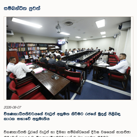
සම්බන්ධිත පුවත්
2026-08-07
විගණකාධිපතිවරියගේ වැටුප් අනුමත කිරීමට රජයේ මුදල් පිළිබඳ
කාරක සභාවේ අනුමැතිය
විගණකාධිපති ධුරයේ වැටුප් හා දීමනා සම්බන්ධයෙන් දීර්ඝ වශයෙන් සාකච්ඡා