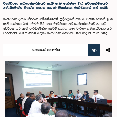
මට්ටම සම්බන්ධයෙන් ඉදිරියේදී තවදුරටත් අවධානය යොමු කර අවශ්‍ය තීරණ
මැතිවරණ ප්‍රතිසංස්කරණයට ලැබී ඇති යෝජනා 31ක් සමාලෝචනයට
ගැනීමේ අවශ්‍යතාව ද කාරක සභාවේදී පෙන්වා දුන් අතර ස්ථිර සහ ස්වධින
පාර්ලිමේන්තු විශේෂ කාරක සභාව විශේෂඥ මණ්ඩලයක් පත් කරයි
වැටුප් හා සේවක සංඛ්‍යා කොමිෂන් සභාවක් ස්ථාපිත කරන ලෙස කාරක
සභාවේ සභාපති යෝජනා කළේය.
මැතිවරණ ප්‍රතිසංස්කරණ සම්බන්ධයෙන් පුද්ගලයන් සහ සංවිධාන වෙතින් ලැබී
ඇති යෝජනා 31ක් මෙන්ම මීට පෙර මැතිවරණ ප්‍රතිසංස්කරණවලට අදාළව
ඉදිරිපත් කර ඇති පාර්ලිමේන්තු තේරීම් කාරක සභා වාර්තා සමාලෝචනය කර,
වාර්තාවක් සකස් කිරීම සඳහා මැතිවරණ සම්බන්ධ නීති (පළාත් සභා ඡන්ද
විමසීමට අදාළ නීති හැර) සමාලෝචනය කර පාර්ලිමේන්තුවට වාර්තා කිරීම සහ
ඒ පිළිබඳ යෝජනා හා නිර්දේශ ඉදිරිපත් කිරීම සඳහා වන පාර්ලිමේන්තු විශේෂ
කාරක සභාව විසින් විශේෂඥ මණ්ඩලයක් පත් කරන ලදී.ඒ මෙම විශේෂ
තවදුරටත් කියවන්න
කාරක සභාව රාජ්‍ය පරිපාලන, පළාත් සභා සහ පළාත් පාලන ගරු අමාත්‍ය
මහාචාර්ය ඒ.එච්.එම්.එච්. අබයරත්න මහතාගේ සභාපතිත්වයෙන්
පාර්ලිමේන්තුවේදී පසුගියදා රැස් වූ අවස්ථාවේදීය.එහිදී 2004, 2007 සහ 2022
වසරවල පාර්ලිමේන්තු තේරීම් කාරක සභා වාර්තා මෙන්ම පුද්ගලයන් හා
සංවිධාන විසින් ඉදිරිපත් කර ඇති යෝජනා 31ක් පදනම් කර ගනිමින් මැතිවරණ
ප්‍රතිසංස්කරණ සම්බන්ධයෙන් දීර්ඝ ලෙස සාකච්ඡා කෙරිණි.සාකච්ඡාවේදී පළාත්
පාලන මැතිවරණ ක්‍රමය සඳහා මිශ්‍ර මැතිවරණ ක්‍රමයක් හඳුන්වා දීම, සුළු පක්ෂ
හා සුළුතර කණ්ඩායම්වල නියෝජනය තහවුරු කිරීම, කාන්තා නියෝජනය
වැඩිදියුණු කිරීම, විද්‍යුත් ඡන්ද ක්‍රමවේදයක් හඳුන්වා දීම සහ කල්තියා ඡන්දය
ප්‍රකාශ කිරීමේ පහසුකම් සැලසීම ඇතුළු යෝජනා පිළිබඳව අවධානය යොමු
විය. එමෙන්ම විදේශගත ශ්‍රී ලාංකිකයන්ට ඡන්ද අයිතිය ලබාදීම සම්බන්ධයෙන්
වන යෝජනා පිළිබඳව ද සලකා බැලුණු අතර, ඒ සඳහා අවශ්‍ය නීතිමය හා
පරිපාලනමය ප්‍රතිපාදන පිළිබඳ වැඩිදුර අධ්‍යයනය කිරීමේ අවශ්‍යතාව
අවධාරණය කෙරිණි.කාරක සභාව විසින් පත් කළ විශේෂඥ මණ්ඩලය මඟින්