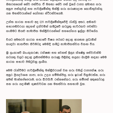
නිතරඟයෙන් තේරි පත්විය. ඒ මහතා තේරී පත් වූයේ රාජ්‍ය අමාත්‍ය ගරු
අනුප පස්කුවල් සහ පාර්ලිමේන්තු මන්ත්‍රී ගරු කරුණාදාස කොඩිතුවක්කු
යන මහත්වරුන්ගේ යෝජනා ස්ථිරත්වයෙනි.
උක්ත කාරක සභාව අද (21) පාර්ලිමේන්තුවේදී රැස්වූ අතර, අභිනව
සභාපතිවරයා අදහස් දක්වමින් කමිටුවේ කටයුතු සාර්ථකව පවත්වා
ගැනීමට සියළු සාමාජික මන්ත්‍රීවරයන්ගේ සහයෝගය ඉල්ලා සිටියේය.
එයට අමතරව කාරක සභාවේ විෂය පථයට අදාළ ආයතන ප්‍රධානීන්
කැඳවා සාකච්ඡා කිරීමටද මෙහිදී කමිටු සාමාජිකත්වය එකඟ විය.
ශ්‍රී ලංකාවේ බැංකුකරණ, රක්ෂණ සහ වෙනත් මූල්‍ය ක්ෂේත්‍ර සේවාවන්හි
කටයතු වලට අදාළ ප්‍රතිපත්තිමය කරුණු පිළිබඳ සලකා බැලීම සඳහා මෙම
කාරක සභාව පිහිටුවනු ලැබීය.
මෙම රැස්වීමට පාර්ලිමේන්තු මන්ත්‍රීවරයන් වන ගරු චමල් රාජපක්ෂ, ගරු
අනුර ප්‍රියදර්ශන යාපා, ගරු උදය ගම්මන්පිල, ගරු ඉරාන් වික්‍රමරත්න, ගරු
අජිත් මාන්නප්පෙරුම, ගරු බී.වයි.ජී. රත්නසේකර, ගරු සම්පත් අතුකෝරළ
සහ ගරු යදාමිණි ගුණවර්ධන යන මහත්වරු සහභාගී වූහ.