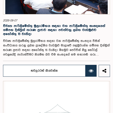
ලැබී ඇති යෝජනා 31 සහ පූර්ව පාර්ලිමේන්තු තේරීම් කාරක සභා වාර්තා
විශ්ලේෂණය කර ප්‍රායෝගික නිර්දේශ සහිත වාර්තාවක් සකස් කිරීමට නියමිත
අතර, එම නිර්දේශ සමාලෝචනය කිරීම සඳහා ඉදිරි කටයුතු සිදු කිරීමට කාරක
සභාව තීරණය කළේය.මෙම රැස්වීමට කාරක සභා සාමාජික ගරු අමාත්‍ය
ආචාර්ය උපාලි පන්නිලගේ මහතා සහ ගරු පාර්ලිමේන්තු මන්ත්‍රීවරුන් වන රවී
2026-08-07
කරුණානායක, රුවන්තිලක ජයකොඩි සහ කදිරවේලු ෂන්මුගම් කුගදාසන් යන
විවෘත පාර්ලිමේන්තු මුලාරම්භය සඳහා වන පාර්ලිමේන්තු සංසදයෙන්
මහත්වරු සහභාගී වූහ.
ගම්පහ දිස්ත්‍රික් තරුණ ප්‍රජාව සඳහා පවත්වනු ලබන වැඩමුළුව
අගෝස්තු 16 වැනිදා
විවෘත පාර්ලිමේන්තු මුලාරම්භය සඳහා වන පාර්ලිමේන්තු සංසදය විසින්
සංවිධානය කරනු ලබන ප්‍රාදේශීය වැඩමුළු මාලාවේ පළමුවැන්න ගම්පහ දිස්ත්‍රික්
තරුණ ප්‍රජාව සඳහා අගෝස්තු 16 වැනිදා මීගමුව ජෙට්වින් බ්ලූ හෝටල්
පරිශ්‍රයේදී පැවැත්වීමට නියමිත බව එම සංසදයේ සම සභාපති ගරු
පාර්ලිමේන්තු මන්ත්‍රී ෂානක්කියන් රාජපුත්තිරන් රාසමාණික්කම් මහතා පැවසීය.ඒ
මහතාගේ ප්‍රධානත්වයෙන් 2026.08.05 දින පැවති එම සංසදයේ රැස්වීමේදී මීට
අදාළ සංවිධාන කටයුතු පිළිබඳව සාකච්ඡා කෙරිණි. තරුණ නියෝජිතයන්ගේ
තවදුරටත් කියවන්න
සහභාගීත්වයෙන් විවෘත පාර්ලිමේන්තු සංකල්පය තවදුරටත් ප්‍රවර්ධනය කිරීමේ
අරමුණින් මෙම වැඩමුළු මාලාව සංවිධානය කෙරෙන අතර සංසදයේ සාමාජික
මන්ත්‍රීවරු මෙන්ම ගම්පහ දිස්ත්‍රික් පාර්ලිමේන්තු මන්ත්‍රීවරුන් ද මෙම අවස්ථාවට
සහභාගී වීමට නියමිතය.මෙම වැඩමුළු මගීන් විශේෂයෙන් තරුණ ප්‍රජාව
පාර්ලිමේන්තු කටයුතු, ව්‍යවස්ථාදායක ක්‍රියාවලිය සහ විවෘත පාර්ලිමේන්තු
මූලධර්ම පිළිබඳ දැනුවත් කිරීම මෙන්ම, පාර්ලිමේන්තුව සහ පුරවැසියන් අතර
සම්බන්ධතාව තවදුරටත් ශක්තිමත් කිරීම ද අපේක්ෂා කෙරේ.මෙම රැස්වීමට
සංසදයේ සාමාජික මන්ත්‍රීවරු සහ වැඩමුළු මාලාව සඳහා අනුග්‍රාහකත්වය
සපයන සංවර්ධන සහකරු වන CII (Coalition for Inclusive Impact)