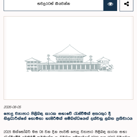
අදාළ සංවිධාන කටයුතු පිළිබඳව සාකච්ඡා කෙරිණි. තරුණ නියෝජිතයන්ගේ
තවදුරටත් කියවන්න
සහභාගීත්වයෙන් විවෘත පාර්ලිමේන්තු සංකල්පය තවදුරටත් ප්‍රවර්ධනය කිරීමේ
අරමුණින් මෙම වැඩමුළු මාලාව සංවිධානය කෙරෙන අතර සංසදයේ සාමාජික
මන්ත්‍රීවරු මෙන්ම ගම්පහ දිස්ත්‍රික් පාර්ලිමේන්තු මන්ත්‍රීවරුන් ද මෙම අවස්ථාවට
සහභාගී වීමට නියමිතය.මෙම වැඩමුළු මගීන් විශේෂයෙන් තරුණ ප්‍රජාව
පාර්ලිමේන්තු කටයුතු, ව්‍යවස්ථාදායක ක්‍රියාවලිය සහ විවෘත පාර්ලිමේන්තු
මූලධර්ම පිළිබඳ දැනුවත් කිරීම මෙන්ම, පාර්ලිමේන්තුව සහ පුරවැසියන් අතර
සම්බන්ධතාව තවදුරටත් ශක්තිමත් කිරීම ද අපේක්ෂා කෙරේ.මෙම රැස්වීමට
සංසදයේ සාමාජික මන්ත්‍රීවරු සහ වැඩමුළු මාලාව සඳහා අනුග්‍රාහකත්වය
සපයන සංවර්ධන සහකරු වන CII (Coalition for Inclusive Impact)
ආයතනයේ නියෝජිතයෝ එක්ව සිටියහ.මෙම වැඩමුළුව සඳහා සහභාගීවීමට
අපේක්ෂා කරන ගම්පහ දිස්ත්‍රික්කයේ වයස අවු 18 – 35 අතර තරුණ තරුණියන්
https://forms.gle/aVp5UzhLbtPSmVap8 සබැඳිය ඔස්සේ අදාළ පෝරමය
සම්පූර්ණ කොට ලියාපදිංචි විය විය යුතුය.
2026-08-05
පොදු ව්‍යාපාර පිළිබඳ කාරක සභාවේ රැස්වීමක් අතරතුර දී
නිලධාරීන්ගේ නොමනා හැසිරීමක් සම්බන්ධයෙන් දක්වනු ලබන ප්‍රතිචාරය
2025 ඔක්තෝබර් මස 08 වන දින පැවති පොදු ව්‍යාපාර පිළිබඳ කාරක සභා