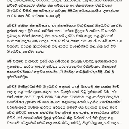
ජල සම්පාදනයේදී පිරිවැයට සරිලන ආකාරයෙන් ජල ගාස්තුව සංශෝධනය
කිරීමේ අවශ්‍යතාව ජාතික ජල සම්පාදන හා ජලාපවාහන මණ්ඩලයේ
නිලධාරීන් විසින් ජල සම්පාදන කටයුතු පිළිබඳ අමාත්‍යාංශයීය උපදේශක
කාරක සභාවට යෝජනා කරන ලදී.
මෙහිදී ජාතික ජල සම්පාදන හා ජලාපවාහන මණ්ඩලයේ නිලධාරීන් පෙන්වා
දුන්නේ ජලය ලීටරයක් තවමත් සත 2 පමණ මුදලකට පාරිභෝගිකයන්ට
ලබාදෙන බවත් මෑතකදී එය සත 5ක් දක්වා වැඩි කළද ජල ලීටරයක්
සැකසීම සඳහා යන වියදම සත 12 ක් 14 පමණ වන බවත් ය. මේ නිසා එම
වියදමට සරිලන ආකාරයෙන් ජල ගාස්තු සංශෝධනය කළ යුතු බව එම
නිලධාරීහු පෙන්වා දුන්හ.
මේ පිළිබඳ සාකච්ඡා වූයේ ජල සම්පාදන කටයුතු පිළිබඳ අමාත්‍යාංශයීය
උපදේශක කාරක සභාව අමාත්‍ය ගරු කෙහෙලිය රඹුක්වැල්ල මහතාගේ
සභාපතිත්වයෙන් පසුගිය (නොවැ. 17) වැනිදා පාර්ලිමේන්තුවේදී රැස් වූ
අවස්ථාවේදීය.
මෙහිදී වැඩිදුරටත් එම නිලධාරීන් සඳහන් කළේ මෑතකදී ජල ගාස්තු වැඩි
කළ ද ජල සම්පාදනය සඳහා යන වියදම පෙර තිබූ ප්‍රමාණයට වඩා 50%
කින් පමණ වැඩි වී ඇති බවයි. එම නිසා වර්තමාන ජල ගාස්තුව වියදමට
සාපේක්ෂව ප්‍රමාණවත් නොවන බව නිලධාරීහු පෙන්වා දුන්හ. විශේෂයෙන්ම
වර්තමානයේ පවතින ආර්ථික අර්බුදය හමුවේ ජල ව්‍යාපෘති සඳහා මුදල්
වෙන් කිරීමට අපහසු තත්ත්වය මත මෙසේ ජල ගාස්තු සංශෝධනය කිරීම
මගින් යම් ආකාරයකින් මුදල් ඉතිරියක් සිදු වන්නේ නම් එම මුදල ජල
ව්‍යාපෘති වෙනුවෙන් වෙන් කළ හැකි බවද මෙහිදී නිලධාරීහු සඳහන් කළහ.