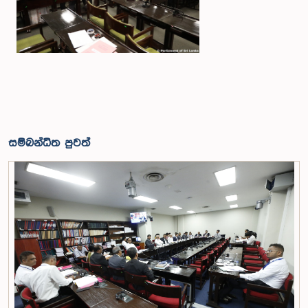
සම්බන්ධිත පුවත්