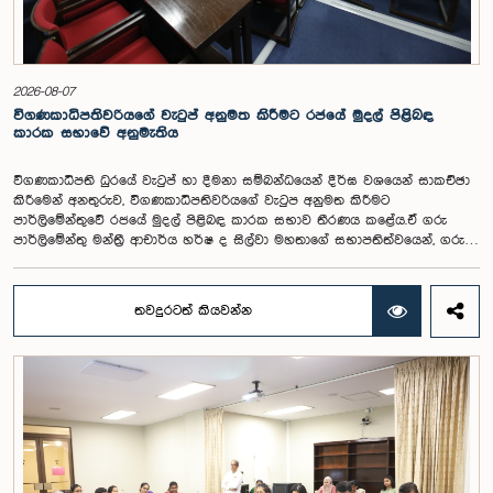
2026-08-07
විගණකාධිපතිවරියගේ වැටුප් අනුමත කිරීමට රජයේ මුදල් පිළිබඳ
කාරක සභාවේ අනුමැතිය
විගණකාධිපති ධුරයේ වැටුප් හා දීමනා සම්බන්ධයෙන් දීර්ඝ වශයෙන් සාකච්ඡා
කිරීමෙන් අනතුරුව, විගණකාධිපතිවරියගේ වැටුප අනුමත කිරීමට
පාර්ලිමේන්තුවේ රජයේ මුදල් පිළිබඳ කාරක සභාව තීරණය කළේය.ඒ ගරු
පාර්ලිමේන්තු මන්ත්‍රී ආචාර්ය හර්ෂ ද සිල්වා මහතාගේ සභාපතිත්වයෙන්, ගරු
නියෝජ්‍ය අමාත්‍යවරුන් වන චතුරංග අබේසිංහ, නිශාන්ත ජයවීර, ගරු
පාර්ලිමේන්තු මන්ත්‍රීවරුන් වන රවී කරුණානායක, නිමල් පලිහේන, විජේසිරි
බස්නායක, එම්.කේ.එම්. අස්ලම්, තිලිණ සමරකෝන් සහ චම්පික හෙට්ටිආරච්චි
තවදුරටත් කියවන්න
යන මහත්ම මහත්මීන්ගේ සහභාගීත්වයෙන් මෙම කාරක සභාව
පාර්ලිමේන්තුවේදී පසුගියදා (04) රැස්වූ අවස්ථාවේදීය. ශ්‍රී ලංකා ප්‍රජාතාන්ත්‍රික
සමාජවාදී ජනරජයේ ආණ්ඩුක්‍රම ව්‍යවස්ථාවේ 153(2) ව්‍යවස්ථාව ප්‍රකාරව
විගණකාධිපති ධුරයේ වැටුප් සම්බන්ධයෙන් අදාළ යෝජනාව කාරක සභාවේ
අවධානයට යොමු කර තිබිණි.එහිදී විගණකාධිපතිවරියගේ වගකීම්, රාජ්‍ය මූල්‍ය
අධීක්ෂණය හා විගණන ක්ෂේත්‍රයේ ස්වාධීනත්වය ඇතුළු කරුණු සැලකිල්ලට
ගනිමින් වැටුප් මට්ටම පිළිබඳව කාරක සභා සභාපතිවරයා ඇතුළු මන්ත්‍රීවරුන්
විසින් අදහස් හා යෝජනා ඉදිරිපත් කරන ලදී. ආණ්ඩුක්‍රම ව්‍යස්ථාවේ 170 වෙනි
ව්‍යවස්ථාව ප්‍රකාරව විගණකාධිපති රාජ්‍ය සේවකයකු නොවන බවත් පවත්නා