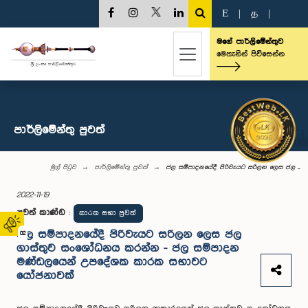
E
|
த
|
මගේ පාර්ලිමේන්තුව
මෙතැනින් පිවිසෙන්න
පාර්ලි‌මේන්තු පුවත්
මුල් පිටුව
පාර්ලි‌මේන්තු පුවත්
ජල සම්පාදනයේදී පිරිවැයට සරිලන ලෙස ජල ...
2022-11-19
පුවත් කාණ්ඩ
:
කාරක සභා පුවත්
ජල සම්පාදනයේදී පිරිවැයට සරිලන ලෙස ජල
02
ගාස්තුව සංශෝධනය කරන්න - ජල සම්පාදන
මණ්ඩලයෙන් උපදේශක කාරක සභාවට
යෝජනාවක්