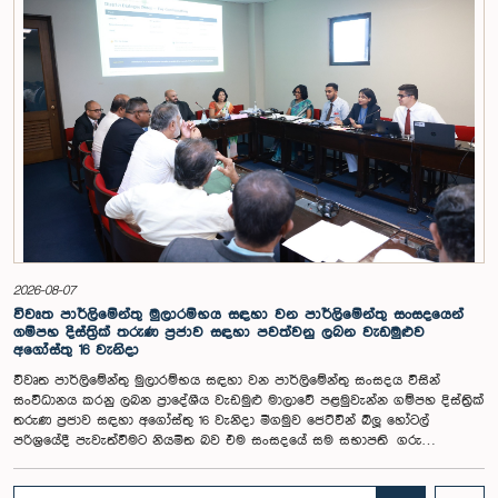
සංවිධාන විසින් ඉදිරිපත් කර ඇති යෝජනා 31ක් පදනම් කර ගනිමින් මැතිවරණ
ප්‍රතිසංස්කරණ සම්බන්ධයෙන් දීර්ඝ ලෙස සාකච්ඡා කෙරිණි.සාකච්ඡාවේදී පළාත්
පාලන මැතිවරණ ක්‍රමය සඳහා මිශ්‍ර මැතිවරණ ක්‍රමයක් හඳුන්වා දීම, සුළු පක්ෂ
හා සුළුතර කණ්ඩායම්වල නියෝජනය තහවුරු කිරීම, කාන්තා නියෝජනය
වැඩිදියුණු කිරීම, විද්‍යුත් ඡන්ද ක්‍රමවේදයක් හඳුන්වා දීම සහ කල්තියා ඡන්දය
ප්‍රකාශ කිරීමේ පහසුකම් සැලසීම ඇතුළු යෝජනා පිළිබඳව අවධානය යොමු
විය. එමෙන්ම විදේශගත ශ්‍රී ලාංකිකයන්ට ඡන්ද අයිතිය ලබාදීම සම්බන්ධයෙන්
වන යෝජනා පිළිබඳව ද සලකා බැලුණු අතර, ඒ සඳහා අවශ්‍ය නීතිමය හා
පරිපාලනමය ප්‍රතිපාදන පිළිබඳ වැඩිදුර අධ්‍යයනය කිරීමේ අවශ්‍යතාව
අවධාරණය කෙරිණි.කාරක සභාව විසින් පත් කළ විශේෂඥ මණ්ඩලය මඟින්
ලැබී ඇති යෝජනා 31 සහ පූර්ව පාර්ලිමේන්තු තේරීම් කාරක සභා වාර්තා
විශ්ලේෂණය කර ප්‍රායෝගික නිර්දේශ සහිත වාර්තාවක් සකස් කිරීමට නියමිත
අතර, එම නිර්දේශ සමාලෝචනය කිරීම සඳහා ඉදිරි කටයුතු සිදු කිරීමට කාරක
සභාව තීරණය කළේය.මෙම රැස්වීමට කාරක සභා සාමාජික ගරු අමාත්‍ය
ආචාර්ය උපාලි පන්නිලගේ මහතා සහ ගරු පාර්ලිමේන්තු මන්ත්‍රීවරුන් වන රවී
2026-08-07
කරුණානායක, රුවන්තිලක ජයකොඩි සහ කදිරවේලු ෂන්මුගම් කුගදාසන් යන
විවෘත පාර්ලිමේන්තු මුලාරම්භය සඳහා වන පාර්ලිමේන්තු සංසදයෙන්
මහත්වරු සහභාගී වූහ.
ගම්පහ දිස්ත්‍රික් තරුණ ප්‍රජාව සඳහා පවත්වනු ලබන වැඩමුළුව
අගෝස්තු 16 වැනිදා
විවෘත පාර්ලිමේන්තු මුලාරම්භය සඳහා වන පාර්ලිමේන්තු සංසදය විසින්
සංවිධානය කරනු ලබන ප්‍රාදේශීය වැඩමුළු මාලාවේ පළමුවැන්න ගම්පහ දිස්ත්‍රික්
තරුණ ප්‍රජාව සඳහා අගෝස්තු 16 වැනිදා මීගමුව ජෙට්වින් බ්ලූ හෝටල්
පරිශ්‍රයේදී පැවැත්වීමට නියමිත බව එම සංසදයේ සම සභාපති ගරු
පාර්ලිමේන්තු මන්ත්‍රී ෂානක්කියන් රාජපුත්තිරන් රාසමාණික්කම් මහතා පැවසීය.ඒ
මහතාගේ ප්‍රධානත්වයෙන් 2026.08.05 දින පැවති එම සංසදයේ රැස්වීමේදී මීට