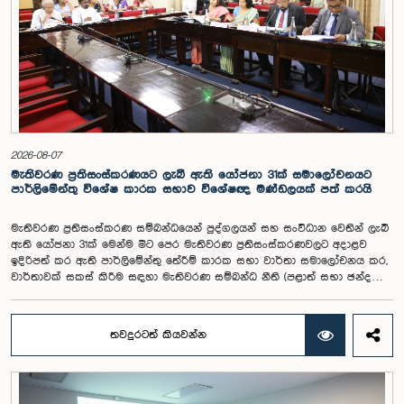
රාජ්‍ය වැටුප් පරිමාණයෙන් බැහැරව විගණකාධිපතිවරයාගේ වැටුප සඳහා
විශේෂ සැලකිල්ලක් යොමු කළ හැකි බවත් මෙහිදි වැඩිදුරටත් අදහස් දක්වමින්
කාරක සභාව පවසා සිටියේය. යොජිත වැටුප, මීට පෙර සිටි
විගණකාධිපතිවරුන්ගේ වැටුප් ද සලකා බලමින් මෙම තිරණයට එළඹුණ බව
නිලධාරීන් විසින් පවසන ලදී. මිට පෙර, එය ජාතික වැටුප් හා සේවක සංඛ්‍යා
කොමිෂන් සභාවෙන් තිරණය කළ ද වර්තමානයේ එවැනි කොමිසමක් නොමැති
බවත් නිලධාරීහු සදහන් කළහ.විගණකාධිපතිවරිය සඳහා යෝජිත වැටුප්
මට්ටම අනුමත කළ ද, එම තනතුරට පැවරී ඇති වගකීම් සහ කාර්යභාරය
සැලකිල්ලට ගනිමින් වැටුප තවදුරටත් ඉහළ මට්ටමක පැවතිය යුතු බවට කාරක
සභා සභාපතිවරයා ඇතුළු මන්ත්‍රීවරුන්ගේ අදහස විය. ඒ අනුව, අදාළ වැටුප්
2026-08-07
මට්ටම සම්බන්ධයෙන් ඉදිරියේදී තවදුරටත් අවධානය යොමු කර අවශ්‍ය තීරණ
මැතිවරණ ප්‍රතිසංස්කරණයට ලැබී ඇති යෝජනා 31ක් සමාලෝචනයට
ගැනීමේ අවශ්‍යතාව ද කාරක සභාවේදී පෙන්වා දුන් අතර ස්ථිර සහ ස්වධින
පාර්ලිමේන්තු විශේෂ කාරක සභාව විශේෂඥ මණ්ඩලයක් පත් කරයි
වැටුප් හා සේවක සංඛ්‍යා කොමිෂන් සභාවක් ස්ථාපිත කරන ලෙස කාරක
සභාවේ සභාපති යෝජනා කළේය.
මැතිවරණ ප්‍රතිසංස්කරණ සම්බන්ධයෙන් පුද්ගලයන් සහ සංවිධාන වෙතින් ලැබී
ඇති යෝජනා 31ක් මෙන්ම මීට පෙර මැතිවරණ ප්‍රතිසංස්කරණවලට අදාළව
ඉදිරිපත් කර ඇති පාර්ලිමේන්තු තේරීම් කාරක සභා වාර්තා සමාලෝචනය කර,
වාර්තාවක් සකස් කිරීම සඳහා මැතිවරණ සම්බන්ධ නීති (පළාත් සභා ඡන්ද
විමසීමට අදාළ නීති හැර) සමාලෝචනය කර පාර්ලිමේන්තුවට වාර්තා කිරීම සහ
ඒ පිළිබඳ යෝජනා හා නිර්දේශ ඉදිරිපත් කිරීම සඳහා වන පාර්ලිමේන්තු විශේෂ
කාරක සභාව විසින් විශේෂඥ මණ්ඩලයක් පත් කරන ලදී.ඒ මෙම විශේෂ
තවදුරටත් කියවන්න
කාරක සභාව රාජ්‍ය පරිපාලන, පළාත් සභා සහ පළාත් පාලන ගරු අමාත්‍ය
මහාචාර්ය ඒ.එච්.එම්.එච්. අබයරත්න මහතාගේ සභාපතිත්වයෙන්
පාර්ලිමේන්තුවේදී පසුගියදා රැස් වූ අවස්ථාවේදීය.එහිදී 2004, 2007 සහ 2022
වසරවල පාර්ලිමේන්තු තේරීම් කාරක සභා වාර්තා මෙන්ම පුද්ගලයන් හා