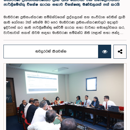
මැතිවරණ ප්‍රතිසංස්කරණයට ලැබී ඇති යෝජනා 31ක් සමාලෝචනයට
ගැනීමේ අවශ්‍යතාව ද කාරක සභාවේදී පෙන්වා දුන් අතර ස්ථිර සහ ස්වධින
පාර්ලිමේන්තු විශේෂ කාරක සභාව විශේෂඥ මණ්ඩලයක් පත් කරයි
වැටුප් හා සේවක සංඛ්‍යා කොමිෂන් සභාවක් ස්ථාපිත කරන ලෙස කාරක
සභාවේ සභාපති යෝජනා කළේය.
මැතිවරණ ප්‍රතිසංස්කරණ සම්බන්ධයෙන් පුද්ගලයන් සහ සංවිධාන වෙතින් ලැබී
ඇති යෝජනා 31ක් මෙන්ම මීට පෙර මැතිවරණ ප්‍රතිසංස්කරණවලට අදාළව
ඉදිරිපත් කර ඇති පාර්ලිමේන්තු තේරීම් කාරක සභා වාර්තා සමාලෝචනය කර,
වාර්තාවක් සකස් කිරීම සඳහා මැතිවරණ සම්බන්ධ නීති (පළාත් සභා ඡන්ද
විමසීමට අදාළ නීති හැර) සමාලෝචනය කර පාර්ලිමේන්තුවට වාර්තා කිරීම සහ
ඒ පිළිබඳ යෝජනා හා නිර්දේශ ඉදිරිපත් කිරීම සඳහා වන පාර්ලිමේන්තු විශේෂ
කාරක සභාව විසින් විශේෂඥ මණ්ඩලයක් පත් කරන ලදී.ඒ මෙම විශේෂ
තවදුරටත් කියවන්න
කාරක සභාව රාජ්‍ය පරිපාලන, පළාත් සභා සහ පළාත් පාලන ගරු අමාත්‍ය
මහාචාර්ය ඒ.එච්.එම්.එච්. අබයරත්න මහතාගේ සභාපතිත්වයෙන්
පාර්ලිමේන්තුවේදී පසුගියදා රැස් වූ අවස්ථාවේදීය.එහිදී 2004, 2007 සහ 2022
වසරවල පාර්ලිමේන්තු තේරීම් කාරක සභා වාර්තා මෙන්ම පුද්ගලයන් හා
සංවිධාන විසින් ඉදිරිපත් කර ඇති යෝජනා 31ක් පදනම් කර ගනිමින් මැතිවරණ
ප්‍රතිසංස්කරණ සම්බන්ධයෙන් දීර්ඝ ලෙස සාකච්ඡා කෙරිණි.සාකච්ඡාවේදී පළාත්
පාලන මැතිවරණ ක්‍රමය සඳහා මිශ්‍ර මැතිවරණ ක්‍රමයක් හඳුන්වා දීම, සුළු පක්ෂ
හා සුළුතර කණ්ඩායම්වල නියෝජනය තහවුරු කිරීම, කාන්තා නියෝජනය
වැඩිදියුණු කිරීම, විද්‍යුත් ඡන්ද ක්‍රමවේදයක් හඳුන්වා දීම සහ කල්තියා ඡන්දය
ප්‍රකාශ කිරීමේ පහසුකම් සැලසීම ඇතුළු යෝජනා පිළිබඳව අවධානය යොමු
විය. එමෙන්ම විදේශගත ශ්‍රී ලාංකිකයන්ට ඡන්ද අයිතිය ලබාදීම සම්බන්ධයෙන්
වන යෝජනා පිළිබඳව ද සලකා බැලුණු අතර, ඒ සඳහා අවශ්‍ය නීතිමය හා
පරිපාලනමය ප්‍රතිපාදන පිළිබඳ වැඩිදුර අධ්‍යයනය කිරීමේ අවශ්‍යතාව
අවධාරණය කෙරිණි.කාරක සභාව විසින් පත් කළ විශේෂඥ මණ්ඩලය මඟින්
ලැබී ඇති යෝජනා 31 සහ පූර්ව පාර්ලිමේන්තු තේරීම් කාරක සභා වාර්තා