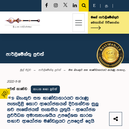
E
|
த
|
මගේ පාර්ලිමේන්තුව
මෙතැනින් පිවිසෙන්න
පාර්ලි‌මේන්තු පුවත්
මුල් පිටුව
පාර්ලි‌මේන්තු පුවත්
මහ බැංකුව සහ භාණ්ඩාගාරයට කරුණු පැහැද...
2022-11-18
පුවත් කාණ්ඩ
:
කාරක සභා පුවත්
මහ බැංකුව සහ භාණ්ඩාගාරයට කරුණු
02
පැහැදිළි කොට ආයෝජකයන් දිරිගන්වන සුලු
නව පැකේජයක් සැකසිය යුතුයි - ආයෝජන
ප්‍රවර්ධන අමාත්‍යාංශයීය උපදේශක කාරක
සභාව ආයෝජන මණ්ඩලයට උපදෙස් දෙයි