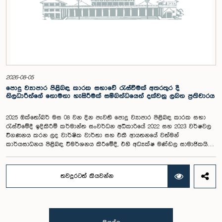
අපේක්ෂා කරන ගම්පහ දිස්ත්‍රික්කයේ වයස අවු 18 – 35 අතර තරුණ තරුණියන්
https://forms.gle/aVp5UzhLbtPSmVap8 සබැඳිය ඔස්සේ අදාළ පෝරමය
සම්පූර්ණ කොට ලියාපදිංචි විය විය යුතුය.
2026-08-05
පොදු ව්‍යාපාර පිළිබඳ කාරක සභාවේ රැස්වීමක් අතරතුර දී
නිලධාරීන්ගේ නොමනා හැසිරීමක් සම්බන්ධයෙන් දක්වනු ලබන ප්‍රතිචාරය
2025 ඔක්තෝබර් මස 08 වන දින පැවති පොදු ව්‍යාපාර පිළිබඳ කාරක සභා
රැස්වීමේදී ඉදිකිරීම් කර්මාන්ත සංවර්ධන අධිකාරියේ 2022 සහ 2023 වර්ෂවල
විගණනය කරන ලද වාර්ෂික වාර්තා සහ එකී ආයතනයේ වත්මන්
කාර්යසාධනය පිළිබඳ විමර්ශනය කිරීමේදී, එහි අධ්‍යක්ෂ මණ්ඩල සාමාජිකයින්
දෙදෙනෙකුගේ හැසිරීම පිළිබඳව පොදු ව්‍යාපාර පිළිබඳ කාරක සභාවේ
අවධානය යොමු ව තිබේ. මෙම රැස්වීම සඳහා සහභාගී වූ නිලධාරීන් අතරින්
එක් අයෙකු, පාර්ලිමේන්තු කාරක සභා රැස්වීම් සඳහා සහභාගී වීමේ දී
තවදුරටත් කියවන්න
නිලධාරීන් විසින් තම ඇඳුම් පැළඳුම් සම්බන්ධයෙන් පිළිපැදිය යුතු වන
නිර්නායකයන්ගෙන් බැහැරව, එකී අවස්ථාවට නුසුදුසු ආකාරයෙන් සැරසී
රැස්වීමට සහභාගී වී සිටි බව කාරක සභාව විසින් නිරීක්ෂණය කරන ලදී.
තවද, ඉහත කී නිලධාරීන් දෙදෙනාම පාර්ලිමේන්තු සම්ප්‍රදායට හා
ක්‍රියාපටිපාටියට පටහැනි අයුරින් සභාපතිවරයාගේ පූර්ව අවසරයකින් තොරව