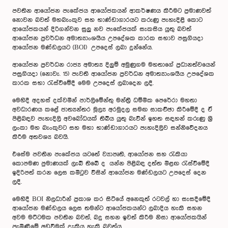
පවතින ආයෝජන පැකේජය ආයෝජකයන් ආකර්ෂණය කිරීමට ප්‍රමාණවත්
නොවන බවත් මහබැංකුව සහ භාණ්ඩාගාරයට කරුණු පැහැදිළි කොට
ආයෝජකයන් දිරිගන්වන සුලු නව පැකේජයක් සැකසිය යුතු බවත්
ආයෝජන ප්‍රවර්ධන අමාත්‍යාංශයීය උපදේශක කාරක සභාව පසුගියදා
ආයෝජන මණ්ඩලයට (BOI) උපදෙස් ලබා දුන්නේය.
ආයෝජන ප්‍රවර්ධන රාජ්‍ය අමාත්‍ය දිලුම් අමුණුගම මහතාගේ ප්‍රධානත්වයෙන්
පසුගියදා (නොවැ. 15) පැවති ආයෝජන ප්‍රවර්ධන අමාත්‍යාංශයීය උපදේශක
කාරක සභා රැස්වීමේදී මෙම උපදෙස් ලබාදෙන ලදී.
මෙහිදී අදහස් දක්වමින් පාර්ලිමේන්තු මන්ත්‍රී ධම්මික පෙරේරා මහතා
අවධාරණය කළේ ජාත්‍යන්තර මූල්‍ය අරමුදල සමඟ සාකච්ඡා කිරීමේදී ද ඒ
පිළිබඳව පැහැදිලි අවබෝධයක් තිබිය යුතු බැවින් ඉහත සඳහන් කරුණු ශ්‍රී
ලංකා මහ බැංකුවට සහ මහා භාණ්ඩාගාරයට පැහැදිලිව සන්නිවේදනය
කිරීම අතවශ්‍ය බවයි.
එසේම පවතින පැකේජය යටතේ ව්‍යාපෘති, ආයෝජන සහ රැකියා
කොපමණ පුමාණයක් ලැබී තිබේ ද යන්න පිළිබඳ දත්ත මීළඟ රැස්වීමේදී
ඉදිරිපත් කරන ලෙස කමිටුව විසින් ආයෝජන මණ්ඩලයට උපදෙස් දෙන
ලදී.
මෙහිදී BOI නිලධාරීන් ප්‍රකාශ කර සිටියේ අනෙකුත් රටවල් හා සැසදීමේදී
ආයෝජන මණ්ඩලය ලෙස තමන්ට ආයෝජකයන්ට ලබාදිය හැකි සහන
අවම මට්ටමක පවතින බවත්, බදු සහන ඉවත් කිරීම නිසා ආයෝජකයින්
පැමිණීමේ අඩුවීමක් දැකිය හැකි බවත්ය.