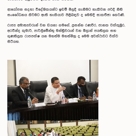
ආයෝජන සදහා විදේශිකයන්ට ඉඩම් මිලදී ගැනීමට හැකිවන පරිදි නීති
සංශෝධනය කිරීමට ඇති හැකියාව පිළිබඳව ද මෙහිදී සාකච්ඡා කෙරිණි.
රාජ්‍ය අමාත්‍යවරුන් වන ඩයනා ගමගේ, ප්‍රසන්න රණවීර, ජානක වක්කුඹුර,
අරවින්ද කුමාර්, පාර්ලිමේන්තු මන්ත්‍රීවරුන් වන මිලාන් ජයතිලක සහ
ගුණතිලක රාජපක්ෂ යන මහත්ම මහත්මීහූ ද මෙම අවස්ථාවට එක්ව
සිටියහ.