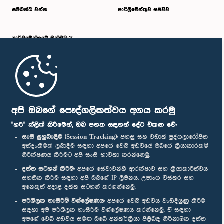
සම්බන්ධ වන්න
පාර්ලිමේන්තුව සජීවීව
පාර්ලි‌මේන්තුවේ මන්ත්‍රීවරු
මුල් පිටුව
පාර්ලිමේන්තු ජංගම යෙදුම
අපි ඔබගේ පෞද්ගලිකත්වය අගය කරමු
"හරි" ක්ලික් කිරීමෙන්, ඔබ පහත සඳහන් දේට එකඟ වේ:
සැසි ලුහුබැඳීම (Session Tracking):
පහසු සහ වඩාත් පුද්ගලාරෝපිත
අත්දැකීමක් ලබාදීම සඳහා අපගේ වෙබ් අඩවියේ ඔබගේ ක්‍රියාකාරකම්
නිරීක්ෂණය කිරීමට අපි සැසි භාවිතා කරන්නෙමු.
අප හා සම්බන්ධ වී සිටින්න :
දත්ත සටහන් කිරීම:
අපගේ සේවාවන්හි ආරක්ෂාව සහ ක්‍රියාකාරීත්වය
සහතික කිරීම සඳහා අපි ඔබගේ IP ලිපිනය, උපාංග විස්තර සහ
අනෙකුත් අදාළ දත්ත සටහන් කරගන්නෙමු.
සම්මාන
පරිශීලක හැසිරීම් විශ්ලේෂණය:
අපගේ වෙබ් අඩවිය වැඩිදියුණු කිරීම
සඳහා අපි පරිශීලක හැසිරීම විශ්ලේෂණය කරන්නෙමු. ඒ සඳහා
අපගේ වෙබ් අඩවිය සමඟ ඔබේ අන්තර්ක්‍රියා පිළිබඳ නිර්නාමික දත්ත