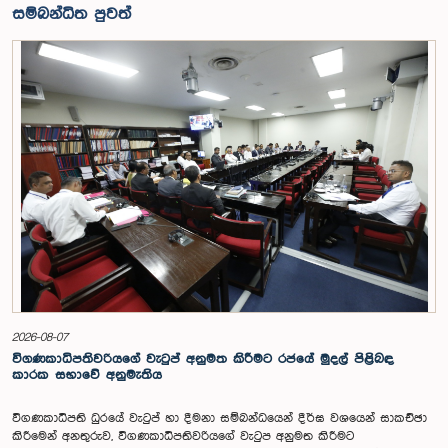
සම්බන්ධිත පුවත්
2026-08-07
විගණකාධිපතිවරියගේ වැටුප් අනුමත කිරීමට රජයේ මුදල් පිළිබඳ
කාරක සභාවේ අනුමැතිය
විගණකාධිපති ධුරයේ වැටුප් හා දීමනා සම්බන්ධයෙන් දීර්ඝ වශයෙන් සාකච්ඡා
කිරීමෙන් අනතුරුව, විගණකාධිපතිවරියගේ වැටුප අනුමත කිරීමට