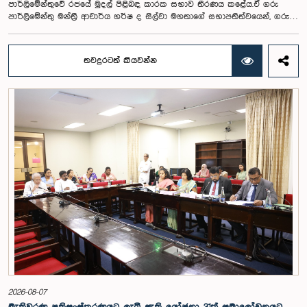
පාර්ලිමේන්තුවේ රජයේ මුදල් පිළිබඳ කාරක සභාව තීරණය කළේය.ඒ ගරු
පාර්ලිමේන්තු මන්ත්‍රී ආචාර්ය හර්ෂ ද සිල්වා මහතාගේ සභාපතිත්වයෙන්, ගරු
නියෝජ්‍ය අමාත්‍යවරුන් වන චතුරංග අබේසිංහ, නිශාන්ත ජයවීර, ගරු
පාර්ලිමේන්තු මන්ත්‍රීවරුන් වන රවී කරුණානායක, නිමල් පලිහේන, විජේසිරි
බස්නායක, එම්.කේ.එම්. අස්ලම්, තිලිණ සමරකෝන් සහ චම්පික හෙට්ටිආරච්චි
තවදුරටත් කියවන්න
යන මහත්ම මහත්මීන්ගේ සහභාගීත්වයෙන් මෙම කාරක සභාව
පාර්ලිමේන්තුවේදී පසුගියදා (04) රැස්වූ අවස්ථාවේදීය. ශ්‍රී ලංකා ප්‍රජාතාන්ත්‍රික
සමාජවාදී ජනරජයේ ආණ්ඩුක්‍රම ව්‍යවස්ථාවේ 153(2) ව්‍යවස්ථාව ප්‍රකාරව
විගණකාධිපති ධුරයේ වැටුප් සම්බන්ධයෙන් අදාළ යෝජනාව කාරක සභාවේ
අවධානයට යොමු කර තිබිණි.එහිදී විගණකාධිපතිවරියගේ වගකීම්, රාජ්‍ය මූල්‍ය
අධීක්ෂණය හා විගණන ක්ෂේත්‍රයේ ස්වාධීනත්වය ඇතුළු කරුණු සැලකිල්ලට
ගනිමින් වැටුප් මට්ටම පිළිබඳව කාරක සභා සභාපතිවරයා ඇතුළු මන්ත්‍රීවරුන්
විසින් අදහස් හා යෝජනා ඉදිරිපත් කරන ලදී. ආණ්ඩුක්‍රම ව්‍යස්ථාවේ 170 වෙනි
ව්‍යවස්ථාව ප්‍රකාරව විගණකාධිපති රාජ්‍ය සේවකයකු නොවන බවත් පවත්නා
රාජ්‍ය වැටුප් පරිමාණයෙන් බැහැරව විගණකාධිපතිවරයාගේ වැටුප සඳහා
විශේෂ සැලකිල්ලක් යොමු කළ හැකි බවත් මෙහිදි වැඩිදුරටත් අදහස් දක්වමින්
කාරක සභාව පවසා සිටියේය. යොජිත වැටුප, මීට පෙර සිටි
විගණකාධිපතිවරුන්ගේ වැටුප් ද සලකා බලමින් මෙම තිරණයට එළඹුණ බව
නිලධාරීන් විසින් පවසන ලදී. මිට පෙර, එය ජාතික වැටුප් හා සේවක සංඛ්‍යා
කොමිෂන් සභාවෙන් තිරණය කළ ද වර්තමානයේ එවැනි කොමිසමක් නොමැති
බවත් නිලධාරීහු සදහන් කළහ.විගණකාධිපතිවරිය සඳහා යෝජිත වැටුප්
මට්ටම අනුමත කළ ද, එම තනතුරට පැවරී ඇති වගකීම් සහ කාර්යභාරය
සැලකිල්ලට ගනිමින් වැටුප තවදුරටත් ඉහළ මට්ටමක පැවතිය යුතු බවට කාරක
සභා සභාපතිවරයා ඇතුළු මන්ත්‍රීවරුන්ගේ අදහස විය. ඒ අනුව, අදාළ වැටුප්
2026-08-07
මට්ටම සම්බන්ධයෙන් ඉදිරියේදී තවදුරටත් අවධානය යොමු කර අවශ්‍ය තීරණ