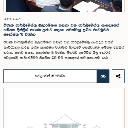
විශ්ලේෂණය කර ප්‍රායෝගික නිර්දේශ සහිත වාර්තාවක් සකස් කිරීමට නියමිත
අතර, එම නිර්දේශ සමාලෝචනය කිරීම සඳහා ඉදිරි කටයුතු සිදු කිරීමට කාරක
සභාව තීරණය කළේය.මෙම රැස්වීමට කාරක සභා සාමාජික ගරු අමාත්‍ය
ආචාර්ය උපාලි පන්නිලගේ මහතා සහ ගරු පාර්ලිමේන්තු මන්ත්‍රීවරුන් වන රවී
2026-08-07
කරුණානායක, රුවන්තිලක ජයකොඩි සහ කදිරවේලු ෂන්මුගම් කුගදාසන් යන
විවෘත පාර්ලිමේන්තු මුලාරම්භය සඳහා වන පාර්ලිමේන්තු සංසදයෙන්
මහත්වරු සහභාගී වූහ.
ගම්පහ දිස්ත්‍රික් තරුණ ප්‍රජාව සඳහා පවත්වනු ලබන වැඩමුළුව
අගෝස්තු 16 වැනිදා
විවෘත පාර්ලිමේන්තු මුලාරම්භය සඳහා වන පාර්ලිමේන්තු සංසදය විසින්
සංවිධානය කරනු ලබන ප්‍රාදේශීය වැඩමුළු මාලාවේ පළමුවැන්න ගම්පහ දිස්ත්‍රික්
තරුණ ප්‍රජාව සඳහා අගෝස්තු 16 වැනිදා මීගමුව ජෙට්වින් බ්ලූ හෝටල්
පරිශ්‍රයේදී පැවැත්වීමට නියමිත බව එම සංසදයේ සම සභාපති ගරු
පාර්ලිමේන්තු මන්ත්‍රී ෂානක්කියන් රාජපුත්තිරන් රාසමාණික්කම් මහතා පැවසීය.ඒ
මහතාගේ ප්‍රධානත්වයෙන් 2026.08.05 දින පැවති එම සංසදයේ රැස්වීමේදී මීට
අදාළ සංවිධාන කටයුතු පිළිබඳව සාකච්ඡා කෙරිණි. තරුණ නියෝජිතයන්ගේ
තවදුරටත් කියවන්න
සහභාගීත්වයෙන් විවෘත පාර්ලිමේන්තු සංකල්පය තවදුරටත් ප්‍රවර්ධනය කිරීමේ
අරමුණින් මෙම වැඩමුළු මාලාව සංවිධානය කෙරෙන අතර සංසදයේ සාමාජික
මන්ත්‍රීවරු මෙන්ම ගම්පහ දිස්ත්‍රික් පාර්ලිමේන්තු මන්ත්‍රීවරුන් ද මෙම අවස්ථාවට
සහභාගී වීමට නියමිතය.මෙම වැඩමුළු මගීන් විශේෂයෙන් තරුණ ප්‍රජාව
පාර්ලිමේන්තු කටයුතු, ව්‍යවස්ථාදායක ක්‍රියාවලිය සහ විවෘත පාර්ලිමේන්තු
මූලධර්ම පිළිබඳ දැනුවත් කිරීම මෙන්ම, පාර්ලිමේන්තුව සහ පුරවැසියන් අතර
සම්බන්ධතාව තවදුරටත් ශක්තිමත් කිරීම ද අපේක්ෂා කෙරේ.මෙම රැස්වීමට
සංසදයේ සාමාජික මන්ත්‍රීවරු සහ වැඩමුළු මාලාව සඳහා අනුග්‍රාහකත්වය
සපයන සංවර්ධන සහකරු වන CII (Coalition for Inclusive Impact)
ආයතනයේ නියෝජිතයෝ එක්ව සිටියහ.මෙම වැඩමුළුව සඳහා සහභාගීවීමට