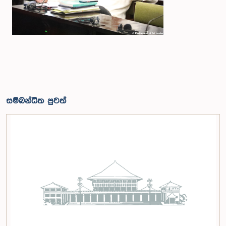
සම්බන්ධිත පුවත්