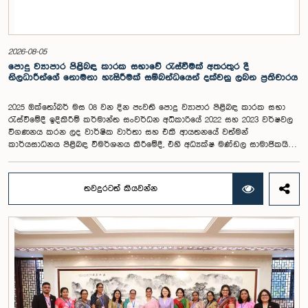
2026-08-05
පොදු ව්‍යාපාර පිළිබඳ කාරක සභාවේ රැස්වීමක් අතරතුර දී
නිලධාරීන්ගේ නොමනා හැසිරීමක් සම්බන්ධයෙන් දක්වනු ලබන ප්‍රතිචාරය
2025 ඔක්තෝබර් මස 08 වන දින පැවති පොදු ව්‍යාපාර පිළිබඳ කාරක සභා
රැස්වීමේදී ඉදිකිරීම් කර්මාන්ත සංවර්ධන අධිකාරියේ 2022 සහ 2023 වර්ෂවල
විගණනය කරන ලද වාර්ෂික වාර්තා සහ එකී ආයතනයේ වත්මන්
කාර්යසාධනය පිළිබඳ විමර්ශනය කිරීමේදී, එහි අධ්‍යක්ෂ මණ්ඩල සාමාජිකයින්
දෙදෙනෙකුගේ හැසිරීම පිළිබඳව පොදු ව්‍යාපාර පිළිබඳ කාරක සභාවේ
අවධානය යොමු ව තිබේ. මෙම රැස්වීම සඳහා සහභාගී වූ නිලධාරීන් අතරින්
එක් අයෙකු, පාර්ලිමේන්තු කාරක සභා රැස්වීම් සඳහා සහභාගී වීමේ දී
තවදුරටත් කියවන්න
නිලධාරීන් විසින් තම ඇඳුම් පැළඳුම් සම්බන්ධයෙන් පිළිපැදිය යුතු වන
නිර්නායකයන්ගෙන් බැහැරව, එකී අවස්ථාවට නුසුදුසු ආකාරයෙන් සැරසී
රැස්වීමට සහභාගී වී සිටි බව කාරක සභාව විසින් නිරීක්ෂණය කරන ලදී.
තවද, ඉහත කී නිලධාරීන් දෙදෙනාම පාර්ලිමේන්තු සම්ප්‍රදායට හා
ක්‍රියාපටිපාටියට පටහැනි අයුරින් සභාපතිවරයාගේ පූර්ව අවසරයකින් තොරව
කාරක සභා රැස්වීමෙන් බැහැර ගොස් ඇති බව ද කාරක සභාව විසින් සඳහන්
කරන ලදී. මෙම සිද්ධීන් සම්බන්ධයෙන් පොදු ව්‍යාපාර පිළිබඳ කාරක සභාවේ
සභාපතිවරයා විසින් මතු කරන ලද වරප්‍රසාද පිළිබඳ ගැටළුවට අනුව,
පාර්ලිමේන්තුවට අපහාස කිරීමේ චෝදනාව යටතේ එම නිලධාරීන් දෙදෙනා 2026
පෙබරවාරි මස 17 වැනි දින ආචාරධර්ම හා වරප්‍රසාද පිළිබඳ කාරක සභාව