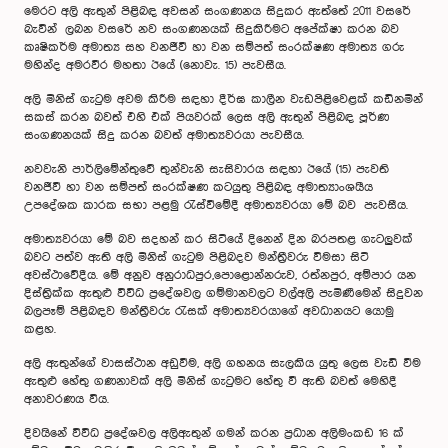
මෙරට අලි ඇතුන් පිළිබඳ අවසන් සංගණනය සිදුකර ඇත්තේ 2011 වසරේ
බැවින් ලබන වසරේ නව සංගණනයක් සිදුකිරීමට අපේක්ෂා කරන බව
කෘෂිකර්ම අමාත්‍ය සහ වනජීවී හා වන සම්පත් සංරක්ෂණ අමාත්‍ය ගරු
මහින්ද අමරවීර මහතා ඊයේ (නොවැ. 15) පැවසීය.
අලි මිනිස් ගැටුම අවම කිරීම සඳහා දීර්ඝ කාලීන වැඩපිළිවෙළක් කඩිනමින්
සකස් කරන බවත් එහි එක් පියවරක් ලෙස අලි ඇතුන් පිළිබඳ පූර්ණ
සංගණනයක් සිදු කරන බවත් අමාත්‍යවරයා පැවසීය.
නවවැනි පාර්ලිමේන්තුවේ තුන්වැනි සැසිවාරය සඳහා ඊයේ (15) පැවති
වනජීවී හා වන සම්පත් සංරක්ෂණ කටයුතු පිළිබඳ අමාත්‍යාංශයීය
උපදේශක කාරක සභා පළමු රැස්වීමේදී අමාත්‍යවරයා මේ බව පැවසීය.
අමාත්‍යවරයා මේ බව සදහන් කර සිටියේ දිනෙන් දින බරපතළ ගැටලුවක්
බවට පත්ව ඇති අලි මිනිස් ගැටුම පිළිබදව මන්ත්‍රීවරු විමසා සිටි
අවස්ථාවේදීය. මේ අනුව අනුරාධපුර,පොළොන්නරුව, රත්නපුර, අම්පාර යන
දිස්ත්‍රික්ක ඇතුළු විවිධ ප්‍රදේශවල ගම්මානවලට වල්අලි පැමිණීමෙන් සිදුවන
බලපෑම් පිළිබඳව මන්ත්‍රීවරු රැසක් අමාත්‍යවරයාගේ අවධානයට යොමු
කළහ.
අලි ඇතුන්ගේ වාසස්ථාන අඩුවීම, අලි ගහනය සැලකිය යුතු ලෙස වැඩි වීම
ඇතුළු හේතු ගණනාවක් අලි මිනිස් ගැටුමට හේතු වී ඇති බවත් මෙහිදී
අනාවරණය විය.
දිවයිනේ විවිධ ප්‍රදේශවල අලිඇතුන් ගමන් කරන ප්‍රධාන අලිමංකඩ 16 ක්