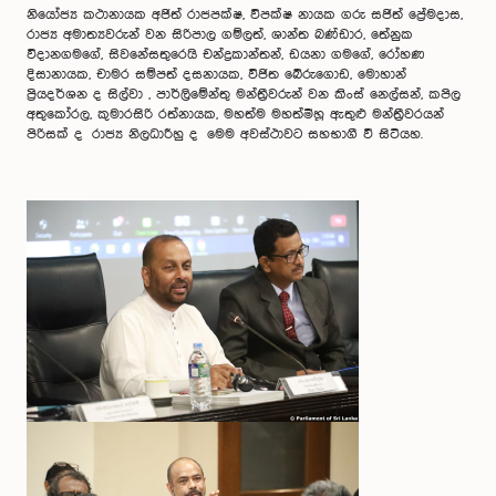
නියෝජ්‍ය කථානායක අජිත් රාජපක්ෂ, විපක්ෂ නායක ගරු සජිත් ප්‍රේමදාස,
රාජ්‍ය අමාත්‍යවරුන් වන සිරිපාල ගම්ලත්, ශාන්ත බණ්ඩාර, තේනුක
විදානගමගේ, සිවනේසතුරෙයි චන්ද්‍රකාන්තන්, ඩයනා ගමගේ, රෝහණ
දිසානායක, චාමර සම්පත් දසනායක, විජිත බේරුගොඩ, මොහාන්
ප්‍රියදර්ශන ද සිල්වා , පාර්ලිමේන්තු මන්ත්‍රීවරුන් වන කිංස් නෙල්සන්, කපිල
අතුකෝරල, කුමාරසිරි රත්නායක, මහත්ම මහත්මීහූ ඇතුළු මන්ත්‍රීවරයන්
පිරිසක් ද රාජ්‍ය නිලධාරීහු ද මෙම අවස්ථාව‍ට සහභාගී වී සිටියහ.