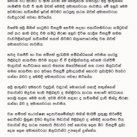
මේවන විට අවහිර වී ඇති බවත් මේ හේතුවෙන් ගම්වලට අලි ඇතුන්ගේ
පැමිණීම වැඩි වී ඇති බවත් මෙහිදී අමාත්‍යවරයා පැවසීය. මේ අනුව මෙම
අවහිරතා කඩිනමින් ඉවත් කිරීමට කටයුතු කරන බවත් අමාත්‍යවරයා
වැඩිදුරටත් පවසා සිටියේය.
එසේම අලි මිනිස් ගැටුමට විසඳුම් සෙවීම සදහා ජනාධිපතිවරයා කමිටුවක්
පත් කර ඇති බවද එම කමිටු තීරණ අනුව දීර්ඝ කාලීන විසඳුම් සහිත
වැඩපිළිවෙලක් කඩිනමින් සකස් කිරීමට බලාපොරොත්තු වන බවත්
අමාත්‍යවරයා පැවසීය.
තවද වනජීවී හා වන සම්පත් සුරැකීම සම්බන්ධයෙන් පවතින ගැටලු
පිළිබදව සාකච්ඡා කිරීම සදහා ඒ ඒ දිස්ත්‍රික්කවල වෙනම රැස්වීම්
මාලාවක් සංවිධානය කොට මහජන නියෝජිතයන් සහ රාජ්‍ය නිලධාරීන්
සමඟ සාකච්ඡා කර අවශ්‍ය විසඳුම් ප්‍රමාදයකින් තොරව ලබාදීමට පියවර
ගන්නා බවට ද මෙහිදී අමාත්‍යවරයා පවසා සිටියේය.
අලි ඇතුන්ට අමතරව රිලවුන්, වඳුරන්, මොනරුන් යනාදී සතුන්ගෙන්
වගාවන්ට සිදුවන හානි පිළිබඳව ද මන්ත්‍රීවරු කාරක සභාවේ අවධානය
යොමු කළහ. මෙම හානි අවම කිරීම සඳහා ද කඩිනමින් දැඩි තීන්දු තීරණ
ගන්නා බව ද අමාත්‍යවරයා පැවසීය.
වන සම්පත් සංරක්ෂණ දෙපාර්තමේන්තුව මගින් මායිම් ලකුණු කිරීමේදී
ගොවීන්ට මුහුණ දීමට සිදුවන පීඩාවන් පිළිබඳව ද මෙහිදී සාකච්ඡා විය.
වගාවන් සිදු කරන ජනතාව පීඩාවට පත් නොවන ලෙස මීට විසඳුම් ලබා
දෙන ලෙස අමාත්‍යවරයා නිලධාරීන්ට උපදෙස් දුන්නේය.