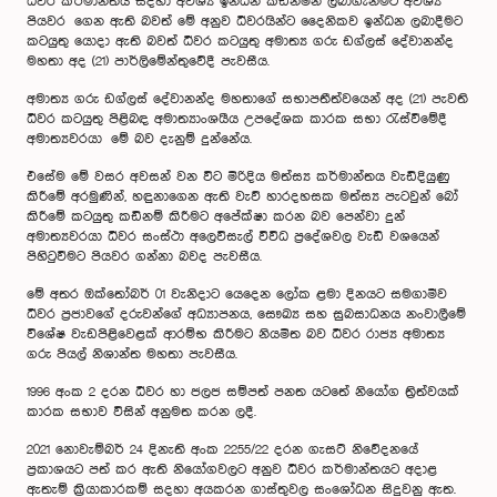
ධීවර කර්මාන්තය සදහා අවශ්‍ය ඉන්ධන කඩිනමින් ලබාගැනීමට අවශ්‍ය
පියවර ගෙන ඇති බවත් මේ අනුව ධීවරයින්ට දෛනිකව ඉන්ධන ලබාදීමට
කටයුතු යොදා ඇති බවත් ධීවර කටයුතු අමාත්‍ය ගරු ඩග්ලස් දේවානන්ද
මහතා අද (21) පාර්ලිමේන්තුවේදී පැවසීය.
අමාත්‍ය ගරු ඩග්ලස් දේවානන්ද මහතාගේ සභාපතීත්වයෙන් අද (21) පැවති
ධීවර කටයුතු පිළිබඳ අමාත්‍යාංශයීය උපදේශක කාරක සභා රැස්වීමේදී
අමාත්‍යවරයා මේ බව දැනුම් දුන්නේය.
එසේම මේ වසර අවසන් වන විට මිරිදිය මත්ස්‍ය කර්මාන්තය වැඩිදියුණු
කිරීමේ අරමුණින්, හඳුනාගෙන ඇති වැව් හාරදහසක මත්ස්‍ය පැටවුන් බෝ
කිරීමේ කටයුතු කඩිනම් කිරීමට අපේක්ෂා කරන බව පෙන්වා දුන්
අමාත්‍යවරයා ධීවර සංස්ථා අලෙවිසැල් විවිධ ප්‍රදේශවල වැඩි වශයෙන්
පිහිටුවීමට පියවර ගන්නා බවද පැවසීය.
මේ අතර ඔක්තෝබර් 01 වැනිදාට යෙදෙන ලෝක ළමා දිනයට සමගාමීව
ධීවර ප්‍රජාවගේ දරුවන්ගේ අධ්‍යාපනය, සෞඛ්‍ය සහ සුබසාධනය නංවාලීමේ
විශේෂ වැඩපිළිවෙළක් ආරම්භ කිරීමට නියමිත බව ධීවර රාජ්‍ය අමාත්‍ය
ගරු පියල් නිශාන්ත මහතා පැවසීය.
1996 අංක 2 දරන ධීවර හා ජලජ සම්පත් පනත යටතේ නියෝග ත්‍රිත්වයක්
කාරක සභාව විසින් අනුමත කරන ලදී.
2021 නොවැම්බර් 24 දිනැති අංක 2255/22 දරන ගැසට් නිවේදනයේ
ප්‍රකාශයට පත් කර ඇති නියෝගවලට අනුව ධීවර කර්මාන්තයට අදාළ
ඇතැම් ක්‍රියාකාරකම් සදහා අයකරන ගාස්තුවල සංශෝධන සිදුවනු ඇත.