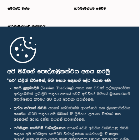
සම්බන්ධ වන්න
පාර්ලිමේන්තුව සජීවීව
පාර්ලි‌මේන්තුවේ මන්ත්‍රීවරු
මුල් පිටුව
පාර්ලිමේන්තු ජංගම යෙදුම
අපි ඔබගේ පෞද්ගලිකත්වය අගය කරමු
"හරි" ක්ලික් කිරීමෙන්, ඔබ පහත සඳහන් දේට එකඟ වේ:
සැසි ලුහුබැඳීම (Session Tracking):
පහසු සහ වඩාත් පුද්ගලාරෝපිත
අත්දැකීමක් ලබාදීම සඳහා අපගේ වෙබ් අඩවියේ ඔබගේ ක්‍රියාකාරකම්
නිරීක්ෂණය කිරීමට අපි සැසි භාවිතා කරන්නෙමු.
අප හා සම්බන්ධ වී සිටින්න :
දත්ත සටහන් කිරීම:
අපගේ සේවාවන්හි ආරක්ෂාව සහ ක්‍රියාකාරීත්වය
සහතික කිරීම සඳහා අපි ඔබගේ IP ලිපිනය, උපාංග විස්තර සහ
අනෙකුත් අදාළ දත්ත සටහන් කරගන්නෙමු.
සම්මාන
පරිශීලක හැසිරීම් විශ්ලේෂණය:
අපගේ වෙබ් අඩවිය වැඩිදියුණු කිරීම
සඳහා අපි පරිශීලක හැසිරීම විශ්ලේෂණය කරන්නෙමු. ඒ සඳහා
අපගේ වෙබ් අඩවිය සමඟ ඔබේ අන්තර්ක්‍රියා පිළිබඳ නිර්නාමික දත්ත