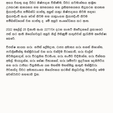
අගය එකතු කළ ධීවර නිෂ්පාදන විකිණීම, ධීවර කර්මාන්තය ආශ්‍රිත
උපකරණ ආනයනය සහ අපනයනය සහ ප්‍රතිඅපනයනය සිදුකරන ආයතන
ලියාපදිංචිය සම්බන්ධ ගාස්තු, අලුත් යාත්‍රා නිෂ්පාදනය කිරීම සඳහා
ලියාපදිංචි අංක වෙන් කිරීම සහ යාත්‍රාංගන ලියාපදිංචි කිරීම
සම්බන්ධයෙන් වන ගාස්තු ද මේ අනුව සංශෝධනය කර ඇත.
2022 අප්‍රේල් 25 දිනැති අංක 2277/04 දරන ගැසට් නිවේදනයේ ප්‍රකාශයට
පත් කර ඇති නියෝගවලට අනුව නිල් පිහිණුම් කකුළුවන් සුරැකීම අපේක්ෂා
කෙරේ.
විපක්ෂ නායක ගරු සජිත් ප්‍රේමදාස, රාජ්‍ය අමාත්‍ය ගරු සනත් නිශාන්ත,
පාර්ලිමේන්තු මන්ත්‍රීවරුන් වන ගරු චන්දිම වීරකොඩි, ගරු චාල්ස්
නිර්මලනාදන්, ගරු වීරසුමන වීරසිංහ, ගරු සංජීව එදිමාන්න, ගරු චින්තක
අමල්. මායාදුන්න, ගරු හේෂා විතාන‍ගේ, ගරු (මේජර්) සුදර්ශන දෙනිපිටිය
සහ ගරු රාජිකා වික්‍රමසිංහ යන මහත්ම මහත්මීහු ඇතුළු මන්ත්‍රීවරු
පිරිසක්ද ධීවර අමාත්‍යාංශය නියෝජනය කරමින් නිලධාරීහු පිරිසක්ද මෙම
අවස්ථාවට සහභාගි වූහ.