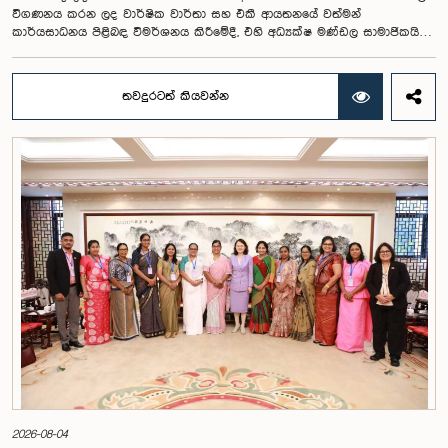
විගණනය කරන ලද වාර්ෂික වාර්තා සහ එකී ආයතනයේ වත්මන්
කාර්යසාධනය පිළිබඳ විමර්ශනය කිරීමේදී, එහි අධ්‍යක්ෂ මණ්ඩල සාමාජිකයින්
දෙදෙනෙකුගේ හැසිරීම පිළිබඳව පොදු ව්‍යාපාර පිළිබඳ කාරක සභාවේ
අවධානය යොමු ව තිබේ. මෙම රැස්වීම සඳහා සහභාගී වූ නිලධාරීන් අතරින්
එක් අයෙකු, පාර්ලිමේන්තු කාරක සභා රැස්වීම් සඳහා සහභාගී වීමේ දී
තවදුරටත් කියවන්න
නිලධාරීන් විසින් තම ඇඳුම් පැළඳුම් සම්බන්ධයෙන් පිළිපැදිය යුතු වන
නිර්නායකයන්ගෙන් බැහැරව, එකී අවස්ථාවට නුසුදුසු ආකාරයෙන් සැරසී
රැස්වීමට සහභාගී වී සිටි බව කාරක සභාව විසින් නිරීක්ෂණය කරන ලදී.
තවද, ඉහත කී නිලධාරීන් දෙදෙනාම පාර්ලිමේන්තු සම්ප්‍රදායට හා
ක්‍රියාපටිපාටියට පටහැනි අයුරින් සභාපතිවරයාගේ පූර්ව අවසරයකින් තොරව
කාරක සභා රැස්වීමෙන් බැහැර ගොස් ඇති බව ද කාරක සභාව විසින් සඳහන්
කරන ලදී. මෙම සිද්ධීන් සම්බන්ධයෙන් පොදු ව්‍යාපාර පිළිබඳ කාරක සභාවේ
සභාපතිවරයා විසින් මතු කරන ලද වරප්‍රසාද පිළිබඳ ගැටළුවට අනුව,
පාර්ලිමේන්තුවට අපහාස කිරීමේ චෝදනාව යටතේ එම නිලධාරීන් දෙදෙනා 2026
පෙබරවාරි මස 17 වැනි දින ආචාරධර්ම හා වරප්‍රසාද පිළිබඳ කාරක සභාව
හමුවේ පෙනී සිටිනු ලැබූ අතර, එහිදී, ඔවුන් විසින් සිය හැසිරීම සම්බන්ධයෙන්
අවංකවම සමාව අයැද සිටින බව සඳහන් කෙරිණි. පාර්ලිමේන්තු කාරක
සභාවල අධිකාරිය, ගෞරවය සහ ස්ථාපිත ක්‍රියාපටිපාටිවලට ගෞරව කිරීමේ
වැදගත්කම පිළිබඳව නිසි අවබෝධයකින් යුතුව තම ක්‍රියාවන්හි බරපතලකම
නිලධාරීන් විසින් අවබෝධ කරගෙන ඇති බව නිරීක්ෂණය කළ ආචාරධර්ම හා
වරප්‍රසාද පිළිබඳ කාරක සභාව සහ පොදු ව්‍යාපාර පිළිබඳ කාරක සභාවේ
සභාපතිවරයා විසින් ඒ පිළිබඳව නිසි පරිදි සලකා බැලීමෙන් අනතුරුව, ඉහත
කී නිලධාරීන්ට සමාව ලබා දෙන ලෙස කරන ලද ඉල්ලීම පිළිගන්නා
ලදී. පාර්ලිමේන්තු කාරක සභා රැස්වීම් සඳහා පෙනී සිටින සියලුම පුද්ගලයන්
2026-08-04
සෑම අවස්ථාවකදීම ඉහළම මට්ටමින් ආචාරධර්ම හා හැසිරීම් අනුගමනය