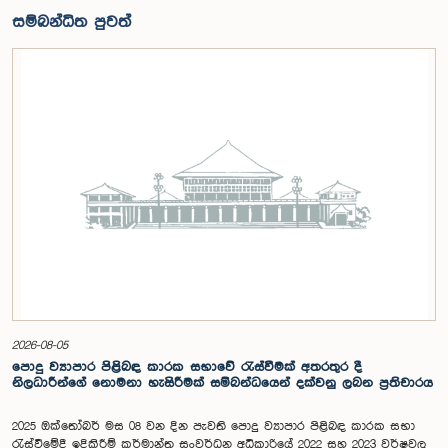
සම්බන්ධිත පුවත්
2026-08-05
පොදු ව්‍යාපාර පිළිබඳ කාරක සභාවේ රැස්වීමක් අතරතුර දී
නිලධාරීන්ගේ නොමනා හැසිරීමක් සම්බන්ධයෙන් දක්වනු ලබන ප්‍රතිචාරය
2025 ඔක්තෝබර් මස 08 වන දින පැවති පොදු ව්‍යාපාර පිළිබඳ කාරක සභා
රැස්වීමේදී ඉදිකිරීම් කර්මාන්ත සංවර්ධන අධිකාරියේ 2022 සහ 2023 වර්ෂවල