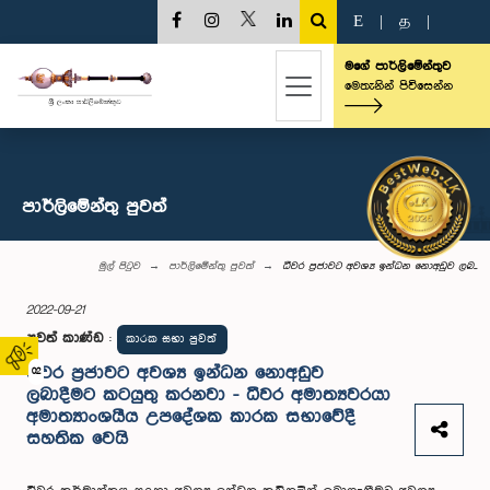
E
|
த
|
මගේ පාර්ලිමේන්තුව
මෙතැනින් පිවිසෙන්න
පාර්ලි‌මේන්තු පුවත්
මුල් පිටුව
පාර්ලි‌මේන්තු පුවත්
ධීවර ප්‍රජාවට අවශ්‍ය ඉන්ධන නොඅඩුව ලබ...
2022-09-21
පුවත් කාණ්ඩ
:
කාරක සභා පුවත්
ධීවර ප්‍රජාවට අවශ්‍ය ඉන්ධන නොඅඩුව
02
ලබාදීමට කටයුතු කරනවා - ධීවර අමාත්‍යවරයා
අමාත්‍යාංශයීය උපදේශක කාරක සභාවේදී
සහතික වෙයි