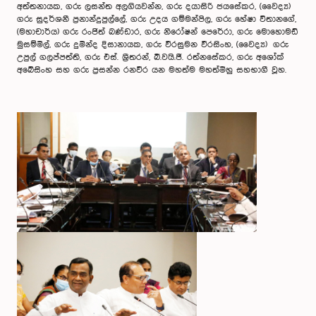
අත්තනායක, ගරු ලසන්ත අලගියවන්න, ගරු දයාසිරි ජයසේකර, (වෛද්‍ය)
ගරු සුදර්ශනී ප්‍රනාන්දුපුල්ලේ, ගරු උදය ගම්මන්පිල, ගරු හේෂා විතානගේ,
(මහාචාර්ය) ගරු රංජිත් බණ්ඩාර, ගරු නිරෝෂන් පෙරේරා, ගරු මොහොමඩ්
මුසම්මිල්, ගරු දුමින්ද දිසානායක, ගරු වීරසුමන වීරසිංහ, (වෛද්‍ය) ගරු
උපුල් ගලප්පත්ති, ගරු එස්. ශ්‍රීතරන්, බී.වයි.ජී. රත්නසේකර, ගරු අශෝක්
අබේසිංහ සහ ගරු ප්‍රසන්න රනවීර යන මහත්ම මහත්මීහු සහභාගී වූහ.