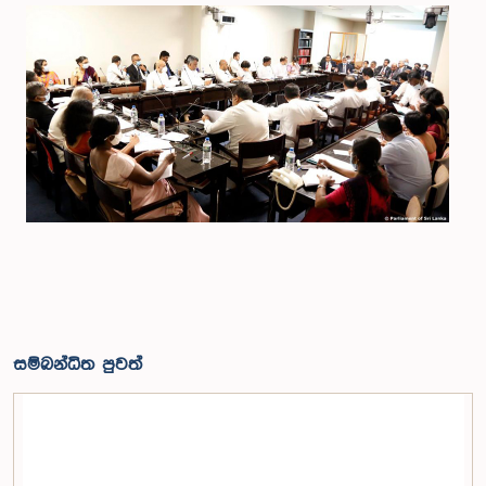
සම්බන්ධිත පුවත්