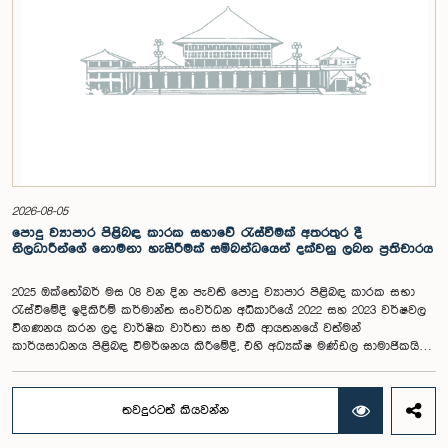
2026-08-05
පොදු ව්‍යාපාර පිළිබඳ කාරක සභාවේ රැස්වීමක් අතරතුර දී
නිලධාරීන්ගේ නොමනා හැසිරීමක් සම්බන්ධයෙන් දක්වනු ලබන ප්‍රතිචාරය
2025 ඔක්තෝබර් මස 08 වන දින පැවති පොදු ව්‍යාපාර පිළිබඳ කාරක සභා
රැස්වීමේදී ඉදිකිරීම් කර්මාන්ත සංවර්ධන අධිකාරියේ 2022 සහ 2023 වර්ෂවල
විගණනය කරන ලද වාර්ෂික වාර්තා සහ එකී ආයතනයේ වත්මන්
කාර්යසාධනය පිළිබඳ විමර්ශනය කිරීමේදී, එහි අධ්‍යක්ෂ මණ්ඩල සාමාජිකයින්
දෙදෙනෙකුගේ හැසිරීම පිළිබඳව පොදු ව්‍යාපාර පිළිබඳ කාරක සභාවේ
අවධානය යොමු ව තිබේ. මෙම රැස්වීම සඳහා සහභාගී වූ නිලධාරීන් අතරින්
එක් අයෙකු, පාර්ලිමේන්තු කාරක සභා රැස්වීම් සඳහා සහභාගී වීමේ දී
තවදුරටත් කියවන්න
නිලධාරීන් විසින් තම ඇඳුම් පැළඳුම් සම්බන්ධයෙන් පිළිපැදිය යුතු වන
නිර්නායකයන්ගෙන් බැහැරව, එකී අවස්ථාවට නුසුදුසු ආකාරයෙන් සැරසී