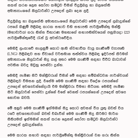
සකස් කරන ලෙස කෝපා කමිටුව විසින් විදුලිබල හා බලශක්ති
අමාත්‍යාංශයේ නිලධාරීන්ට උපදෙස් ලබා දෙන ලදී.
විදුලිබල හා බලශක්ති අමාත්‍යාංශයේ නිලධාරීන්ට මෙම උපදෙස් ලබාදුන්නේ
රජයේ ගිණුම් පිළිබඳ කාරක සභාව එහි සභාපති පාර්ලිමේන්තු මන්ත්‍රී
(මහාචාර්ය) ගරු තිස්ස විතාරණ මහතාගේ සභාපතිත්වයෙන් පසුගියදා (22)
පාර්ලිමේන්තුවේදී රැස් වූ අවස්ථාවේදීය.
මෙහිදී ලංකාවේ සැලසුම් කොට ඇති ස්වභාවික වායු කැණීමේ ව්‍යාපෘති
(LNG) පිළිබඳව සහ ඒවායේ වර්තමාන තත්ත්වය පිළිබඳ ඉදිරිපත් කිරීමක්
අමාත්‍යාංශ නිලධාරීන් සිදු කළ අතර මෙම කැණීම් සඳහා විවිධ බාධාවන්
පවතින බවද ඔවුහු පෙන්වා දුන්හ.
මෙහිදී පැමිණ සිටි මන්ත්‍රීවරුන් විසින් මේ සඳහා සම්බන්ධවන පාර්ශ්වයන්
පිළිබඳව විමසන ලදි. එසේම මෙම කැණීම් සඳහා විදේශ රජයන්ගේ
උපදෙස් අවශ්‍යවන්නේදැයි එම මන්ත්‍රීවරු විමසා සිටියහ. මෙහිදී පැමිණ
සිටි නිලධාරීන් පෙන්වා දුන්නේ එසේ වෙනත් රජයන්ගෙන් උපදෙස් අවශ්‍ය
නොවන බවයි.
මේ අනුව මෙම කැණීම් ඉක්මනින් සිදු කොට අවසන් විය යුතු බවත් එය
රටේ අවශ්‍යතාවයක් බවත් එබැවින් මෙම කැණීම් සිදු කිරීමට මාර්ග
සිතියමක් ඉක්මනින් සකස් කරන ලෙසත් කෝපා කමිටුව නිලධාරීන්ට
උපදෙස් ලබාදුන්නේය.
මෙම කාරක සභාව සඳහා පාර්ලිමේන්තු මන්ත්‍රීවරුන් වන ගරු තිස්ස