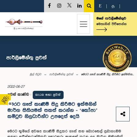
E
|
த
|
මගේ පාර්ලිමේන්තුව
මෙතැනින් පිවිසෙන්න
පාර්ලි‌මේන්තු පුවත්
මුල් පිටුව
පාර්ලි‌මේන්තු පුවත්
මෙරට ගෑස් කැණීම් සිදු කිරීමට ඉක්මනින...
2022-06-27
පුවත් කාණ්ඩ
:
කාරක සභා පුවත්
මෙරට ගෑස් කැණීම් සිදු කිරීමට ඉක්මනින්
02
මාර්ග සිතියමක් සකස් කරන්න - ‘කෝපා’
කමිටුව නිලධාරීන්ට උපදෙස් දෙයි
මෙරට භූමියේ අවශ්‍ය කැණීම් සිදුකර ගෑස් සහ බොරතෙල් ලබාගැනීම
සඳහා සවිස්තරාත්මකව තොරතුරු ඇතුළත් කරන ලද මාර්ග සිතියමක්