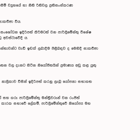
 ව්‍යුහයේ හා නීති රීතිවල ප්‍රතිසංස්කරණ
ාකච්ඡා විය.
 සංශෝධන ඉදිරිපත් කිරීමටත් වන පාර්ලිමේන්තු විශේෂ
ූ අවස්ථාවේදී ය.
ාවන්ට වැඩි ඉඩක් ලබාදීම පිළිබඳව ද මෙහිදී සාකච්ඡා
න වල දැනට සිටින නියෝජිතයින් ප්‍රමාණය අඩු කළ යුතු
) නාලිකාව විසින් ඉදිරිපත් කරනු ලැබූ යෝජනා සභාගත
සහ ගරු පාර්ලිමේන්තු මන්ත්‍රීවරුන් වන රංජිත්
ෂ කාරක සභාවේ ලේකම්, පාර්ලිමේන්තුවේ නියෝජ්‍ය මහ