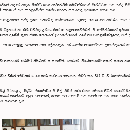
් යටතේ පළාත් පාලන මැතිවරණය පැවැත්වීම සම්බන්ධයෙන් මැතිවරණ සහ ඡන්ද විමසීම්
් කිරීමටත් වන පාර්ලිමේන්තු විශේෂ කාරක සභාවේදී අවධානය යොමු විය.
සමානුපාතික ඡන්ද ක්‍රමය යටතේ ද තෝරාගැනීම පිළිබඳ පැමිණ සිටි පාර්ශ්ව අතර ස
්‍යුහයේ හා නීති රීතිවල ප්‍රතිසංස්කරණ හඳුනාගැනීමටත්, ඒ සම්බන්ධයෙන් අවශ්‍ය
‍ය දිනේෂ් ගුණවර්ධන මහතාගේ ප්‍රධානත්වයෙන් ඊයේ (10) පාර්ලිමේන්තුවේදී රැස් ව
කිරීම අරමුණු කරගෙන සෑම දේශපාලන පක්ෂයක්ම නාමයෝජනා ලැයිස්තුවෙන් කාන්ත
්‍රී ආසනයක් ලබාදීම පිළිබඳව ද සාකච්ඡා කෙරුණි. විශේෂයෙන්ම පළාත් පාලන ආයත
වය විසින් ඉදිරිපත් කරනු ලැබූ යෝජනා සභාගත කිරීම සහ එම්. ටී. වී. (පෞද්ගලික
ිපාල ද සිල්වා, මහාචාර්ය ජී. එල්. පීරිස්, ගරු රාජ්‍ය අමාත්‍ය ජීවන් තොන්ඩමන් 
්තිරන්, මනෝ ගනේෂන්, මධුර විතානගේ, සාගර කාරියවසම් යන මහත්වරු සහ මෙම විශේ
ිය සහභාගී වූහ.