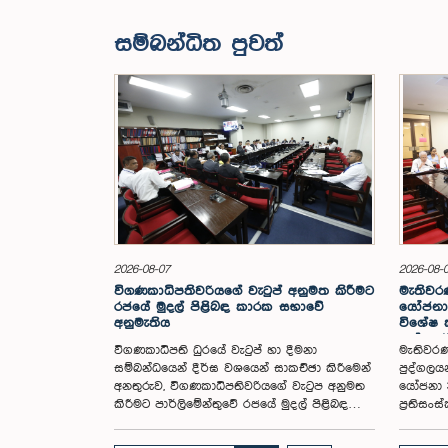
සම්බන්ධිත පුවත්
2026-08-07
2026-08-
විගණකාධිපතිවරියගේ වැටුප් අනුමත කිරීමට
මැතිවරණ
රජයේ මුදල් පිළිබඳ කාරක සභාවේ
යෝජනා 
අනුමැතිය
විශේෂ
පත් කර
විගණකාධිපති ධුරයේ වැටුප් හා දීමනා
මැතිවරණ
සම්බන්ධයෙන් දීර්ඝ වශයෙන් සාකච්ඡා කිරීමෙන්
පුද්ගලය
අනතුරුව, විගණකාධිපතිවරියගේ වැටුප අනුමත
යෝජනා 3
කිරීමට පාර්ලිමේන්තුවේ රජයේ මුදල් පිළිබඳ
ප්‍රතිස
කාරක සභාව තීරණය කළේය.ඒ ගරු
පාර්ලිම
පාර්ලිමේන්තු මන්ත්‍රී ආචාර්ය හර්ෂ ද සිල්වා
සමාලෝචන