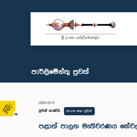
පාර්ලි‌මේන්තු පුවත්
2022-02-11
පුවත් කාණ්ඩ
:
කාරක සභා පුවත්
02
පළාත් පාලන මැතිවරණය කේවල ස