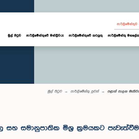
පාර්ලි‌මේන්තු
මුල් පිටුව
පාර්ලි‌මේන්තුවේ මන්ත්‍රීවරු
පාර්ලිමේන්තුවේ කටයුතු
පාර්ලිමේන්තු මහලේක
මුල් පිටුව
පාර්ලි‌මේන්තු පුවත්
පළාත් පාලන මැතිව
හ සමානුපාතික මිශ්‍ර ක්‍රමයකට පැවැත්ව