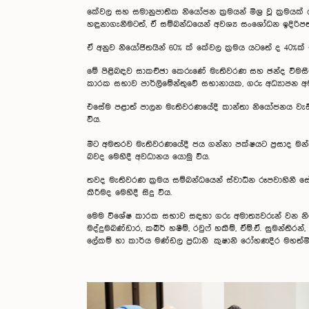
කේවල සහ සමානුපාතික නියෝජන ක්‍රමයන් මිශ්‍ර වූ ක්‍රමයක
හඳුනාගැනීමටත්, ඒ සම්බන්ධයෙන් අවශ්‍ය සංශෝධන ඉදිරිපත
ඒ අනුව නියෝජිතයින් 60% ක් කේවල ක්‍රමය යටතේ ද 40%ක් 
මේ පිළිබඳව සාකච්ඡා කෙරුණේ මැතිවරණ සහ ඡන්ද විමසීම් ව
කාරක සභාව පාර්ලිමේන්තුවේ සභානායක, ගරු අධ්‍යාපන අමාත්
එසේම පළාත් පාලන මැතිවරණයේදී කාන්තා නියෝජනය වැඩි 
විය.
මීට අමතරව මැතිවරණයේදී ජය ගන්නා පක්ෂයට ප්‍රසාද මන්ත
බවද මෙහිදී අවධානය යොමු විය.
තවද මැතිවරණ ක්‍රමය සම්බන්ධයෙන් ස්වාධීන රූපවාහිනී සේ
කිරීමද මෙහිදී සිදු විය.
මෙම විශේෂ කාරක සභාව සඳහා ගරු අමාත්‍යවරුන් වන නිමල් සිර
මද්දුමබණ්ඩාර, කබීර් හෂීම්, රවුෆ් හකීම්, ඒම්.ඒ. සුමන
ලේකම් හා කාර්ය මණ්ඩල ප්‍රධානි කුෂානි රෝහණදීර මහත්ම