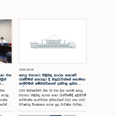
2026-08-05
සඳහා වන
පොදු ව්‍යාපාර පිළිබඳ කාරක සභාවේ
රික්
රැස්වීමක් අතරතුර දී නිලධාරීන්ගේ නොමනා
න
හැසිරීමක් සම්බන්ධයෙන් දක්වනු ලබන
ප්‍රතිචාරය
 වන
2025 ඔක්තෝබර් මස 08 වන දින පැවති පොදු
ය කරනු
ව්‍යාපාර පිළිබඳ කාරක සභා රැස්වීමේදී ඉදිකිරීම්
වැන්න
කර්මාන්ත සංවර්ධන අධිකාරියේ 2022 සහ 2023
අගෝස්තු
වර්ෂවල විගණනය කරන ලද වාර්ෂික වාර්තා
සහ එකී ආයතනයේ වත්මන් කාර්යසාධනය
පිළිබඳ විමර්ශනය කිරීමේදී, එහි අධ්‍යක්ෂ