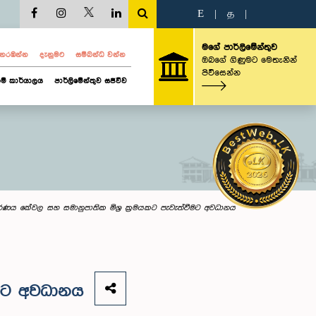
E
|
த
|
මගේ පාර්ලිමේන්තුව
ව නරඹන්න
දැනුමට
සම්බන්ධ වන්න
ඔබගේ ගිණුමට මෙතැනින්
පිවිසෙන්න
ම් කාර්යාලය
පාර්ලිමේන්තුව සජීවීව
රණය කේවල සහ සමානුපාතික මිශ්‍ර ක්‍රමයකට පැවැත්වීමට අවධානය
ීමට අවධානය