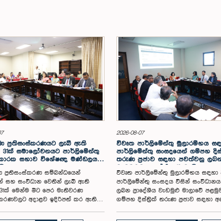
07
2026-08-07
 ප්‍රතිසංස්කරණයට ලැබී ඇති
විවෘත පාර්ලිමේන්තු මුලාරම්භය 
31ක් සමාලෝචනයට පාර්ලිමේන්තු
පාර්ලිමේන්තු සංසදයෙන් ගම්පහ දිස්ත්‍
 කාරක සභාව විශේෂඥ මණ්ඩලයක්
තරුණ ප්‍රජාව සඳහා පවත්වනු ලබ
යි
වැඩමුළුව අගෝස්තු 16 වැනිදා
 ප්‍රතිසංස්කරණ සම්බන්ධයෙන්
විවෘත පාර්ලිමේන්තු මුලාරම්භය සඳහා
න් සහ සංවිධාන වෙතින් ලැබී ඇති
පාර්ලිමේන්තු සංසදය විසින් සංවිධාන
1ක් මෙන්ම මීට පෙර මැතිවරණ
ලබන ප්‍රාදේශීය වැඩමුළු මාලාවේ පළමු
ංස්කරණවලට අදාළව ඉදිරිපත් කර ඇති
ගම්පහ දිස්ත්‍රික් තරුණ ප්‍රජාව සඳහා 
ේන්තු තේරීම් කාරක සභා වාර්තා
16 වැනිදා මීගමුව ජෙට්වින් බ්ලූ හෝටල්
ය කර, වාර්තාවක් සකස් කිරීම
පරිශ්‍රයේදී පැවැත්වීමට නියමිත බව එම