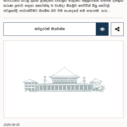
සංවිධානය කරනු ලබන ප්‍රාදේශීය වැඩමුළු මාලාවේ පළමුවැන්න ගම්පහ දිස්ත්‍රික්
තරුණ ප්‍රජාව සඳහා අගෝස්තු 16 වැනිදා මීගමුව ජෙට්වින් බ්ලූ හෝටල්
පරිශ්‍රයේදී පැවැත්වීමට නියමිත බව එම සංසදයේ සම සභාපති ගරු
පාර්ලිමේන්තු මන්ත්‍රී ෂානක්කියන් රාජපුත්තිරන් රාසමාණික්කම් මහතා පැවසීය.ඒ
මහතාගේ ප්‍රධානත්වයෙන් 2026.08.05 දින පැවති එම සංසදයේ රැස්වීමේදී මීට
අදාළ සංවිධාන කටයුතු පිළිබඳව සාකච්ඡා කෙරිණි. තරුණ නියෝජිතයන්ගේ
තවදුරටත් කියවන්න
සහභාගීත්වයෙන් විවෘත පාර්ලිමේන්තු සංකල්පය තවදුරටත් ප්‍රවර්ධනය කිරීමේ
අරමුණින් මෙම වැඩමුළු මාලාව සංවිධානය කෙරෙන අතර සංසදයේ සාමාජික
මන්ත්‍රීවරු මෙන්ම ගම්පහ දිස්ත්‍රික් පාර්ලිමේන්තු මන්ත්‍රීවරුන් ද මෙම අවස්ථාවට
සහභාගී වීමට නියමිතය.මෙම වැඩමුළු මගීන් විශේෂයෙන් තරුණ ප්‍රජාව
පාර්ලිමේන්තු කටයුතු, ව්‍යවස්ථාදායක ක්‍රියාවලිය සහ විවෘත පාර්ලිමේන්තු
මූලධර්ම පිළිබඳ දැනුවත් කිරීම මෙන්ම, පාර්ලිමේන්තුව සහ පුරවැසියන් අතර
සම්බන්ධතාව තවදුරටත් ශක්තිමත් කිරීම ද අපේක්ෂා කෙරේ.මෙම රැස්වීමට
සංසදයේ සාමාජික මන්ත්‍රීවරු සහ වැඩමුළු මාලාව සඳහා අනුග්‍රාහකත්වය
සපයන සංවර්ධන සහකරු වන CII (Coalition for Inclusive Impact)
ආයතනයේ නියෝජිතයෝ එක්ව සිටියහ.මෙම වැඩමුළුව සඳහා සහභාගීවීමට
අපේක්ෂා කරන ගම්පහ දිස්ත්‍රික්කයේ වයස අවු 18 – 35 අතර තරුණ තරුණියන්
https://forms.gle/aVp5UzhLbtPSmVap8 සබැඳිය ඔස්සේ අදාළ පෝරමය
සම්පූර්ණ කොට ලියාපදිංචි විය විය යුතුය.
2026-08-05