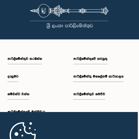
නිලධාරීන් විසින් අවබෝධ කරගෙන ඇති බව නිරීක්ෂණය කළ ආචාරධර්ම හා
වරප්‍රසාද පිළිබඳ කාරක සභාව සහ පොදු ව්‍යාපාර පිළිබඳ කාරක සභාවේ
සභාපතිවරයා විසින් ඒ පිළිබඳව නිසි පරිදි සලකා බැලීමෙන් අනතුරුව, ඉහත
කී නිලධාරීන්ට සමාව ලබා දෙන ලෙස කරන ලද ඉල්ලීම පිළිගන්නා
ලදී. පාර්ලිමේන්තු කාරක සභා රැස්වීම් සඳහා පෙනී සිටින සියලුම පුද්ගලයන්
සෑම අවස්ථාවකදීම ඉහළම මට්ටමින් ආචාරධර්ම හා හැසිරීම් අනුගමනය
කිරීමත්, පාර්ලිමේන්තු ක්‍රියාපටිපාටීන්ට අනුකූලව කටයුතු කිරීම සහ
පාර්ලිමේන්තුවේ ගරුත්වය හා අධිකාරිය ආරක්ෂා කරමින් කටයුතු කිරීමත්
අපේක්ෂා කරන බව පොදු ව්‍යාපාර පිළිබඳ කාරක සභාව තව දුරටත්
අවධාරණය කරයි. පොදු ව්‍යාපාර පිළිබඳ කාරක සභාව ශ්‍රී ලංකා පාර්ලිමේන්තුව
පාර්ලි‌මේන්තුව නරඹන්න
පාර්ලිමේන්තුවේ කටයුතු
දැනුමට
පාර්ලිමේන්තු මහලේකම් කාර්යාලය
සම්බන්ධ වන්න
පාර්ලිමේන්තුව සජීවීව
පාර්ලි‌මේන්තුවේ මන්ත්‍රීවරු
මුල් පිටුව