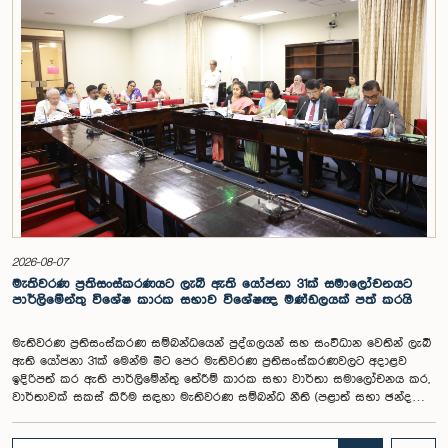
අවධානයට යොමු කර තිබිණි.එහිදී විගණකාධිපතිවරියගේ වගකීම්, රාජ්‍ය මූල්‍ය
අධීක්ෂණය හා විගණන ක්ෂේත්‍රයේ ස්වාධීනත්වය ඇතුළු කරුණු සැලකිල්ලට
ගනිමින් වැටුප් මට්ටම පිළිබඳව කාරක සභා සභාපතිවරයා ඇතුළු මන්ත්‍රීවරුන්
විසින් අදහස් හා යෝජනා ඉදිරිපත් කරන ලදී. ආණ්ඩුක්‍රම ව්‍යස්ථාවේ 170 වෙනි
ව්‍යවස්ථාව ප්‍රකාරව විගණකාධිපති රාජ්‍ය සේවකයකු නොවන බවත් පවත්නා
රාජ්‍ය වැටුප් පරිමාණයෙන් බැහැරව විගණකාධිපතිවරයාගේ වැටුප සඳහා
විශේෂ සැලකිල්ලක් යොමු කළ හැකි බවත් මෙහිදි වැඩිදුරටත් අදහස් දක්වමින්
කාරක සභාව පවසා සිටියේය. යොජිත වැටුප, මීට පෙර සිටි
විගණකාධිපතිවරුන්ගේ වැටුප් ද සලකා බලමින් මෙම තිරණයට එළඹුණ බව
නිලධාරීන් විසින් පවසන ලදී. මිට පෙර, එය ජාතික වැටුප් හා සේවක සංඛ්‍යා
කොමිෂන් සභාවෙන් තිරණය කළ ද වර්තමානයේ එවැනි කොමිසමක් නොමැති
බවත් නිලධාරීහු සදහන් කළහ.විගණකාධිපතිවරිය සඳහා යෝජිත වැටුප්
මට්ටම අනුමත කළ ද, එම තනතුරට පැවරී ඇති වගකීම් සහ කාර්යභාරය
සැලකිල්ලට ගනිමින් වැටුප තවදුරටත් ඉහළ මට්ටමක පැවතිය යුතු බවට කාරක
සභා සභාපතිවරයා ඇතුළු මන්ත්‍රීවරුන්ගේ අදහස විය. ඒ අනුව, අදාළ වැටුප්
2026-08-07
මට්ටම සම්බන්ධයෙන් ඉදිරියේදී තවදුරටත් අවධානය යොමු කර අවශ්‍ය තීරණ
මැතිවරණ ප්‍රතිසංස්කරණයට ලැබී ඇති යෝජනා 31ක් සමාලෝචනයට
ගැනීමේ අවශ්‍යතාව ද කාරක සභාවේදී පෙන්වා දුන් අතර ස්ථිර සහ ස්වධින
පාර්ලිමේන්තු විශේෂ කාරක සභාව විශේෂඥ මණ්ඩලයක් පත් කරයි
වැටුප් හා සේවක සංඛ්‍යා කොමිෂන් සභාවක් ස්ථාපිත කරන ලෙස කාරක
සභාවේ සභාපති යෝජනා කළේය.
මැතිවරණ ප්‍රතිසංස්කරණ සම්බන්ධයෙන් පුද්ගලයන් සහ සංවිධාන වෙතින් ලැබී
ඇති යෝජනා 31ක් මෙන්ම මීට පෙර මැතිවරණ ප්‍රතිසංස්කරණවලට අදාළව
ඉදිරිපත් කර ඇති පාර්ලිමේන්තු තේරීම් කාරක සභා වාර්තා සමාලෝචනය කර,
වාර්තාවක් සකස් කිරීම සඳහා මැතිවරණ සම්බන්ධ නීති (පළාත් සභා ඡන්ද
විමසීමට අදාළ නීති හැර) සමාලෝචනය කර පාර්ලිමේන්තුවට වාර්තා කිරීම සහ
ඒ පිළිබඳ යෝජනා හා නිර්දේශ ඉදිරිපත් කිරීම සඳහා වන පාර්ලිමේන්තු විශේෂ