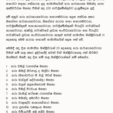
සභාවට සඳහා පත්කරන ලද සාමාජිකයින් ගරු කථානායක මහින්ද යාපා
අබේවර්ධන මහතා විසින් අද (20) පාර්ලිමේන්තුවට දැනුම්දෙන ලදි.
මේ අනුව ගරු කථානායකවරයා සභාපතිවරයා ලෙස පත්වන අතර
නියෝජ්‍ය කථානායකවරයා, නියෝජ්‍ය කාරක සභා සභාපතිවරයා,
පාර්ලිමේන්තුවේ සභානායකවරයා, පාර්ලිමේන්තුවේ විරුද්ධ පාර්ශ්වයේ
නායකවරයා, ආණ්ඩු පාර්ශ්වයේ ප්‍රධාන සංවිධායකවරයා සහ විරුද්ධ
පාර්ශ්වයේ ප්‍රධාන සංවිධායකවරයා ඇතුළු තවත් සාමාජික මන්ත්‍රීවරුන් 21
දෙනෙකු මෙම කාරක සභාවේ සාමාජිකයින් ලෙස පත් වේ.
මෙහිදී අද දින සාමාජික මන්ත්‍රීවරුන් 20 දෙනෙකු ගරු කථානායකවරයා
විසින් නම් කළ අතර ඉදිරියේදී තවත් එක් මන්ත්‍රීවරයෙකු පත් කිරීමට
නියමිතව තිබේ. අද දින නම් කළ මන්ත්‍රීවරුන්ගේ නම් මෙසේය.
1. ගරු චමල් රාජපක්ෂ මහතා
2. ගරු නිමල් සිරිපාල ද සිල්වා මහතා
3. ගරු (මහාචාර්ය) ජී. එල්. පීරිස් මහතා
4. ගරු ඩග්ලස් දේවානන්දා මහතා
5. ගරු ඩලස් අලහප්පෙරුම මහතා
6. ගරු විමල් වීරවංශ මහතා
7. ගරු බැසිල් රෝහණ රාජපක්ෂ මහතා
8. ගරු මහින්ද අමරවීර මහතා
9. ගරු වාසුදේව නානායක්කාර මහතා
10. ගරු ප්‍රසන්න රණතුංග මහතා
11. ගරු එම්.යූ.එම්. අලි සබ්රි මහතා