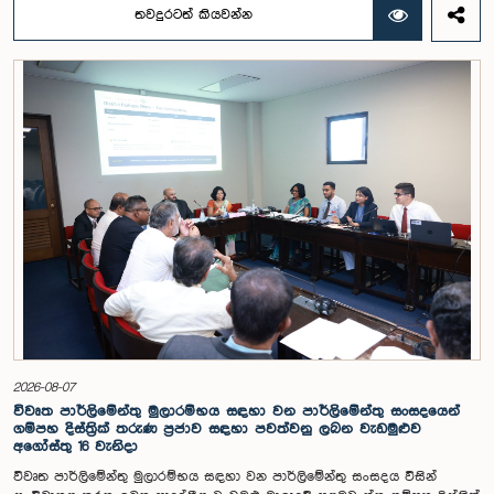
කාරක සභාව විසින් විශේෂඥ මණ්ඩලයක් පත් කරන ලදී.ඒ මෙම විශේෂ
තවදුරටත් කියවන්න
කාරක සභාව රාජ්‍ය පරිපාලන, පළාත් සභා සහ පළාත් පාලන ගරු අමාත්‍ය
මහාචාර්ය ඒ.එච්.එම්.එච්. අබයරත්න මහතාගේ සභාපතිත්වයෙන්
පාර්ලිමේන්තුවේදී පසුගියදා රැස් වූ අවස්ථාවේදීය.එහිදී 2004, 2007 සහ 2022
වසරවල පාර්ලිමේන්තු තේරීම් කාරක සභා වාර්තා මෙන්ම පුද්ගලයන් හා
සංවිධාන විසින් ඉදිරිපත් කර ඇති යෝජනා 31ක් පදනම් කර ගනිමින් මැතිවරණ
ප්‍රතිසංස්කරණ සම්බන්ධයෙන් දීර්ඝ ලෙස සාකච්ඡා කෙරිණි.සාකච්ඡාවේදී පළාත්
පාලන මැතිවරණ ක්‍රමය සඳහා මිශ්‍ර මැතිවරණ ක්‍රමයක් හඳුන්වා දීම, සුළු පක්ෂ
හා සුළුතර කණ්ඩායම්වල නියෝජනය තහවුරු කිරීම, කාන්තා නියෝජනය
වැඩිදියුණු කිරීම, විද්‍යුත් ඡන්ද ක්‍රමවේදයක් හඳුන්වා දීම සහ කල්තියා ඡන්දය
ප්‍රකාශ කිරීමේ පහසුකම් සැලසීම ඇතුළු යෝජනා පිළිබඳව අවධානය යොමු
විය. එමෙන්ම විදේශගත ශ්‍රී ලාංකිකයන්ට ඡන්ද අයිතිය ලබාදීම සම්බන්ධයෙන්
වන යෝජනා පිළිබඳව ද සලකා බැලුණු අතර, ඒ සඳහා අවශ්‍ය නීතිමය හා
පරිපාලනමය ප්‍රතිපාදන පිළිබඳ වැඩිදුර අධ්‍යයනය කිරීමේ අවශ්‍යතාව
අවධාරණය කෙරිණි.කාරක සභාව විසින් පත් කළ විශේෂඥ මණ්ඩලය මඟින්
ලැබී ඇති යෝජනා 31 සහ පූර්ව පාර්ලිමේන්තු තේරීම් කාරක සභා වාර්තා
විශ්ලේෂණය කර ප්‍රායෝගික නිර්දේශ සහිත වාර්තාවක් සකස් කිරීමට නියමිත
අතර, එම නිර්දේශ සමාලෝචනය කිරීම සඳහා ඉදිරි කටයුතු සිදු කිරීමට කාරක
සභාව තීරණය කළේය.මෙම රැස්වීමට කාරක සභා සාමාජික ගරු අමාත්‍ය
ආචාර්ය උපාලි පන්නිලගේ මහතා සහ ගරු පාර්ලිමේන්තු මන්ත්‍රීවරුන් වන රවී
2026-08-07
කරුණානායක, රුවන්තිලක ජයකොඩි සහ කදිරවේලු ෂන්මුගම් කුගදාසන් යන
විවෘත පාර්ලිමේන්තු මුලාරම්භය සඳහා වන පාර්ලිමේන්තු සංසදයෙන්
මහත්වරු සහභාගී වූහ.
ගම්පහ දිස්ත්‍රික් තරුණ ප්‍රජාව සඳහා පවත්වනු ලබන වැඩමුළුව
අගෝස්තු 16 වැනිදා
විවෘත පාර්ලිමේන්තු මුලාරම්භය සඳහා වන පාර්ලිමේන්තු සංසදය විසින්