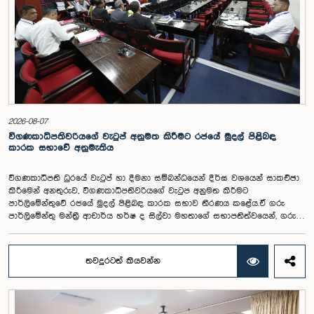
2026-08-07
විගණකාධිපතිවරියගේ වැටුප් අනුමත කිරීමට රජයේ මුදල් පිළිබඳ
කාරක සභාවේ අනුමැතිය
විගණකාධිපති ධුරයේ වැටුප් හා දීමනා සම්බන්ධයෙන් දීර්ඝ වශයෙන් සාකච්ඡා
කිරීමෙන් අනතුරුව, විගණකාධිපතිවරියගේ වැටුප අනුමත කිරීමට
පාර්ලිමේන්තුවේ රජයේ මුදල් පිළිබඳ කාරක සභාව තීරණය කළේය.ඒ ගරු
පාර්ලිමේන්තු මන්ත්‍රී ආචාර්ය හර්ෂ ද සිල්වා මහතාගේ සභාපතිත්වයෙන්, ගරු
නියෝජ්‍ය අමාත්‍යවරුන් වන චතුරංග අබේසිංහ, නිශාන්ත ජයවීර, ගරු
පාර්ලිමේන්තු මන්ත්‍රීවරුන් වන රවී කරුණානායක, නිමල් පලිහේන, විජේසිරි
බස්නායක, එම්.කේ.එම්. අස්ලම්, තිලිණ සමරකෝන් සහ චම්පික හෙට්ටිආරච්චි
තවදුරටත් කියවන්න
යන මහත්ම මහත්මීන්ගේ සහභාගීත්වයෙන් මෙම කාරක සභාව
පාර්ලිමේන්තුවේදී පසුගියදා (04) රැස්වූ අවස්ථාවේදීය. ශ්‍රී ලංකා ප්‍රජාතාන්ත්‍රික
සමාජවාදී ජනරජයේ ආණ්ඩුක්‍රම ව්‍යවස්ථාවේ 153(2) ව්‍යවස්ථාව ප්‍රකාරව
විගණකාධිපති ධුරයේ වැටුප් සම්බන්ධයෙන් අදාළ යෝජනාව කාරක සභාවේ