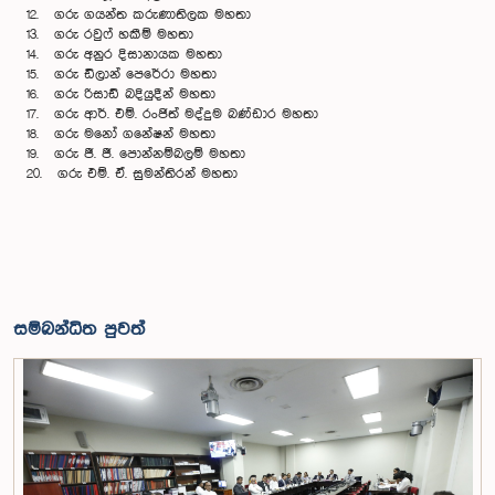
12. ගරු ගයන්ත කරුණාතිලක මහතා
13. ගරු රවුෆ් හකීම් මහතා
14. ගරු අනුර දිසානායක මහතා
15. ගරු ඩිලාන් පෙරේරා මහතා
16. ගරු රිසාඩ් බදියුදීන් මහතා
17. ගරු ආර්. එම්. රංජිත් මද්දුම බණ්ඩාර මහතා
18. ගරු මනෝ ගනේෂන් මහතා
19. ගරු ජී. ජී. පොන්නම්බලම් මහතා
20. ගරු එම්. ඒ. සුමන්තිරන් මහතා
සම්බන්ධිත පුවත්