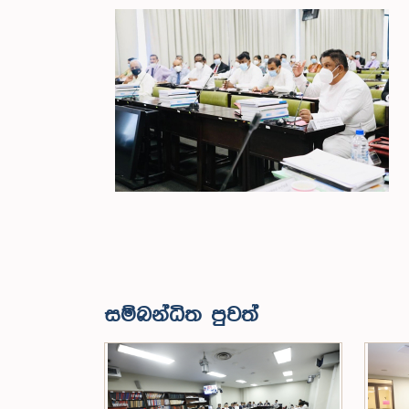
සම්බන්ධිත පුවත්