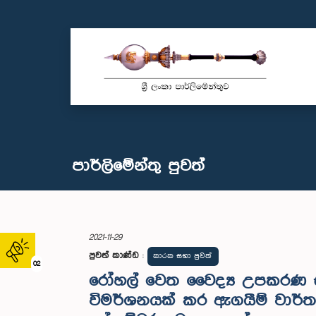
පාර්ලි‌මේන්තු පුවත්
2021-11-29
පුවත් කාණ්ඩ
:
කාරක සභා පුවත්
02
රෝහල් වෙත වෛද්‍ය උපකරණ 
විමර්ශනයක් කර ඇගයීම් වාර්තා