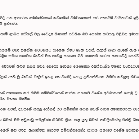
යන ආකාරය සමබන්ධයෙන් කඩිනමින් විමර්ශනයක් කර ඇගයීම් වාර්තාවක් ඉදිරිප
් දුන්නේය.
තැම් ග්‍රාමීය රෝහල් වල වෛද්‍ය හිඟයක් පවතින බව සෞඛ්‍ය කටයුතු පිළිබඳ අම
සුකම් වඩා ප්‍රශස්ත මට්ටමකට රැගෙන ඒමට හැකි වුවත්, පළාත් සභා යටතේ ඇති වි
රියාවලිය සමඟ ගැටෙන බැවින් එය ගැටලු සහගත බව හෙතෙම කාරක සභාවේදී පෙන්වා
ිරිපත් කිරීම සුදුසු බවද සෞඛ්‍ය අමාත්‍ය කෙහෙලිය රඹුක්වැල්ල මහතා වැඩිදුරටත
ක් ඇති වූ බැවින්, වැටුප් ඉහළ නැංවීමේදී පොදු ප්‍රතිපත්තියක පිහිටා කටයුතු කිරීමේ
ෙන් ආනයනය කර තිබීම සම්බන්ධයෙන් කාරක සභාවේ විශේෂ අවධානයක් යොමු වූ 
සුමන මහතා කීවේය.
බවත්, දිවයිනේ සියලු රෝහල් ඊට සම්බන්ධ කරන බවත් රාජ්‍ය අමාත්‍යවරයා වැඩ
්, එම අඩුපාඩු සම්පූර්ණ කිරීමට ක්‍රියා කළ යුතු බවත්, පාර්ලිමේන්තු මන්ත්‍රී ග
් නිසි පරිදි ක්‍රියාත්මක නොවීම සම්බන්ධයෙන්ද කාරක සභාවේ විශේෂ අවධානය