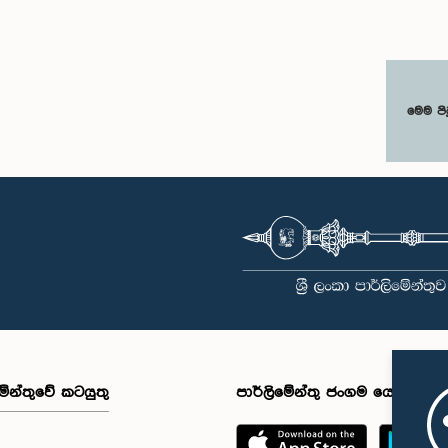
ය ඒ.එච්.එම්.එච්. අබයරත්න මහතාගේ
වැඩමුළු මාලාව සංවිධානය කෙරෙන අ
්වයෙන් පාර්ලිමේන්තුවේදී පසුගියදා
සංසදයේ සාමාජික මන්ත්‍රීවරු මෙන්ම 
අවස්ථාවේදීය.එහිදී 2004, 2007 සහ 2022
දිස්ත්‍රික් පාර්ලිමේන්තු මන්ත්‍රීවරුන් ද ම
ාර්ලිමේන්තු තේරීම් කාරක සභා
අවස්ථාවට සහභාගී වීමට නියමිතය.මෙ
ෙන්ම පුද්ගලයන් හා සංවිධාන විසින්
වැඩමුළු මගීන් විශේෂයෙන් තරුණ ප්‍රජා
් කර ඇති යෝජනා 31ක් පදනම් කර
පාර්ලිමේන්තු කටයුතු, ව්‍යවස්ථාදායක ක්‍
මෙම පි
 මැතිවරණ ප්‍රතිසංස්කරණ සම්බන්ධයෙන්
සහ විවෘත පාර්ලිමේන්තු මූලධර්ම පිළි
ෙස සාකච්ඡා කෙරිණි.සාකච්ඡාවේදී
දැනුවත් කිරීම මෙන්ම, පාර්ලිමේන්තුව 
ලන මැතිවරණ ක්‍රමය සඳහා මිශ්‍ර
පුරවැසියන් අතර සම්බන්ධතාව තවදුරට
ක්‍රමයක් හඳුන්වා දීම, සුළු පක්ෂ හා
ශක්තිමත් කිරීම ද අපේක්ෂා කෙරේ.මෙ
කණ්ඩායම්වල නියෝජනය තහවුරු කිරීම,
රැස්වීමට සංසදයේ සාමාජික මන්ත්‍රීවර
ියෝජනය වැඩිදියුණු කිරීම, විද්‍යුත්
වැඩමුළු මාලාව සඳහා අනුග්‍රාහකත්ව
රමවේදයක් හඳුන්වා දීම සහ කල්තියා
සංවර්ධන සහකරු වන CII (Coalition 
්‍රකාශ කිරීමේ පහසුකම් සැලසීම ඇතුළු
Inclusive Impact) ආයතනයේ නියෝජ
ිළිබඳව අවධානය යොමු විය. එමෙන්ම
එක්ව සිටියහ.මෙම වැඩමුළුව සඳහා
ශ්‍රී ලාංකිකයන්ට ඡන්ද අයිතිය ලබාදීම
සහභාගීවීමට අපේක්ෂා කරන ගම්පහ
ධයෙන් වන යෝජනා පිළිබඳව ද සලකා
දිස්ත්‍රික්කයේ වයස අවු 18 – 35 අතර 
අතර, ඒ සඳහා අවශ්‍ය නීතිමය හා
තරුණියන්
ය ප්‍රතිපාදන පිළිබඳ වැඩිදුර
https://forms.gle/aVp5UzhLbtPSmVap
ය කිරීමේ අවශ්‍යතාව අවධාරණය
ඔස්සේ අදාළ පෝරමය සම්පූර්ණ කොට
කාරක සභාව විසින් පත් කළ විශේෂඥ
ලියාපදිංචි විය විය යුතුය.
මඟින් ලැබී ඇති යෝජනා 31 සහ පූර්ව
මේන්තුවේ කටයුතු
පාර්ලිමේන්තු ජංගම යෙදුම
ේන්තු තේරීම් කාරක සභා වාර්තා
ණය කර ප්‍රායෝගික නිර්දේශ සහිත
ක් සකස් කිරීමට නියමිත අතර, එම