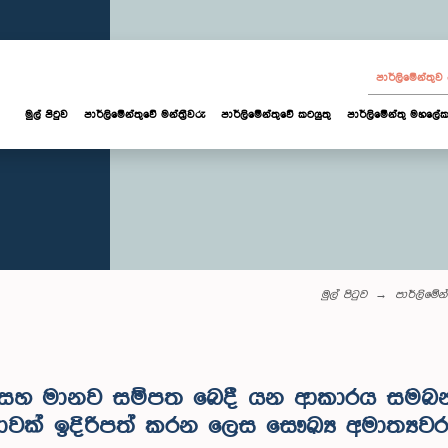
පාර්ලි‌මේන්තු
මුල් පිටුව
පාර්ලි‌මේන්තුවේ මන්ත්‍රීවරු
පාර්ලිමේන්තුවේ කටයුතු
පාර්ලිමේන්තු මහලේක
මුල් පිටුව
පාර්ලි‌මේන්
සහ මානව සම්පත බෙදී යන ආකාරය සමබන්
වක් ඉදිරිපත් කරන ලෙස සෞඛ්‍ය අමාත්‍යවරය