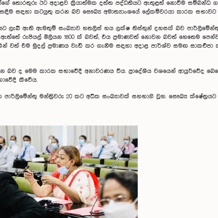
්ගේ තොරතුරු ඊට අදාළව ක්‍රියාත්මක දත්ත පද්ධතියට ඇතුළත් නොවීම සම්බන්ධ ගැට
ිසඳීම සඳහා කටයුතු කරන බව සෞඛ්‍ය අමාත්‍යාංශයේ ලේකම්වරයා කාරක සභාවට දැ
වයට ලැබී ඇති ඇමතුම් සංඛ්‍යාව හතලිස් හය ලක්ෂ තිස්තුන් දහසක් බව පාර්ලිමේන්තු
ේ රුපියල් මිලියන 1800 ක් බවත්, එය ප්‍රමාණවත් නොවන බවත් හෙතෙම පෙන්වා දුන්
කින් වත් එම මුදල් ප්‍රමාණය වැඩි කර ගැනීම සඳහා අදාළ පාර්ශ්ව සමඟ සාකච්ජ
සිටින බව ද මෙම කාරක සභාවේදී අනාවරණය විය. ප්‍රාදේශීය වශයෙන් ආයුර්වේද බෙහ
ාවේදී කීවේය.
ාර්ලිමේන්තු මන්ත්‍රිවරු 20 කට අධික සංඛ්‍යාවක් සහභාගි වූහ. සෞඛ්‍ය ක්ෂේත්‍රය