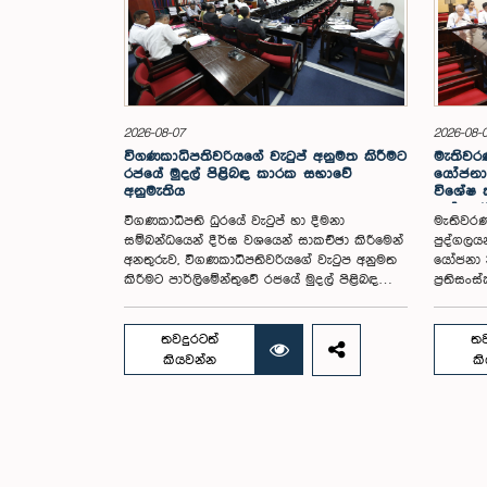
2026-08-07
2026-08-
විගණකාධිපතිවරියගේ වැටුප් අනුමත කිරීමට
මැතිවරණ
රජයේ මුදල් පිළිබඳ කාරක සභාවේ
යෝජනා 
අනුමැතිය
විශේෂ
පත් කර
විගණකාධිපති ධුරයේ වැටුප් හා දීමනා
මැතිවරණ
සම්බන්ධයෙන් දීර්ඝ වශයෙන් සාකච්ඡා කිරීමෙන්
පුද්ගලය
අනතුරුව, විගණකාධිපතිවරියගේ වැටුප අනුමත
යෝජනා 3
කිරීමට පාර්ලිමේන්තුවේ රජයේ මුදල් පිළිබඳ
ප්‍රතිස
කාරක සභාව තීරණය කළේය.ඒ ගරු
පාර්ලිම
පාර්ලිමේන්තු මන්ත්‍රී ආචාර්ය හර්ෂ ද සිල්වා
සමාලෝචන
මහතාගේ සභාපතිත්වයෙන්, ගරු නියෝජ්‍ය
සඳහා මැ
තවදුරටත්
තව
අමාත්‍යවරුන් වන චතුරංග අබේසිංහ, නිශාන්ත
ඡන්ද වි
කියවන්න
ක
ජයවීර, ගරු පාර්ලිමේන්තු මන්ත්‍රීවරුන් වන රවී
කර පාර්
කරුණානායක, නිමල් පලිහේන, විජේසිරි
පිළිබඳ 
බස්නායක, එම්.කේ.එම්. අස්ලම්, තිලිණ
සඳහා වන
සමරකෝන් සහ චම්පික හෙට්ටිආරච්චි යන
විසින් 
මහත්ම මහත්මීන්ගේ සහභාගීත්වයෙන් මෙම
මෙම විශ
කාරක සභාව පාර්ලිමේන්තුවේදී පසුගියදා (04)
පළාත් ස