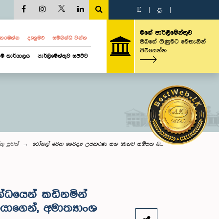
E
|
த
|
මගේ පාර්ලිමේන්තුව
ව නරඹන්න
දැනුමට
සම්බන්ධ වන්න
ඔබගේ ගිණුමට මෙතැනින්
පිවිසෙන්න
ම් කාර්යාලය
පාර්ලිමේන්තුව සජීවීව
තු පුවත්
රෝහල් වෙත වෛද්‍ය උපකරණ සහ මානව සම්පත බ...
ධයෙන් කඩිනමින්
ාගෙන්, අමාත්‍යාංශ