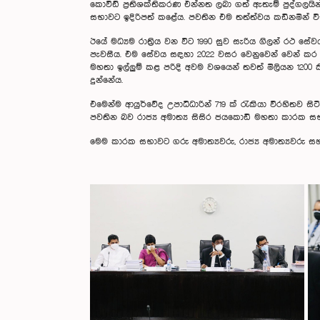
කොවිඩ් ප්‍රතිශක්තිකරණ එන්නත ලබා ගත් ඇතැම් පුද්ගලයින
සභාවට ඉදිරිපත් කළේය. පවතින එම තත්ත්වය කඩිනමින් ව
ඊයේ මධ්‍යම රාත්‍රිය වන විට 1990 සුව සැරිය ගිලන් රථ සේ
පැවසීය. එම සේවය සඳහා 2022 වසර වෙනුවෙන් වෙන් කර ඇත්ත
මහතා ඉල්ලුම් කළ පරිදි අවම වශයෙන් තවත් මිලියන 1200 
දුන්නේය.
එමෙන්ම ආයුර්වේද උපාධිධාරින් 719 ක් රැකියා විරහිතව 
පවතින බව රාජ්‍ය අමාත්‍ය සිසිර ජයකොඩි මහතා කාරක සභ
මෙම කාරක සභාවට ගරු අමාත්‍යවරු, රාජ්‍ය අමාත්‍යවරු සහ ප