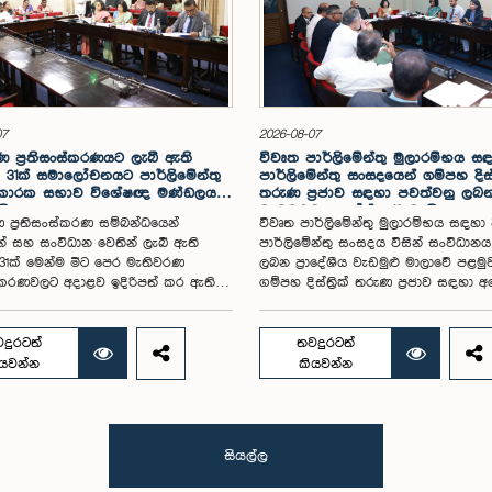
07
2026-08-07
 ප්‍රතිසංස්කරණයට ලැබී ඇති
විවෘත පාර්ලිමේන්තු මුලාරම්භය 
31ක් සමාලෝචනයට පාර්ලිමේන්තු
පාර්ලිමේන්තු සංසදයෙන් ගම්පහ දිස්ත්‍
 කාරක සභාව විශේෂඥ මණ්ඩලයක්
තරුණ ප්‍රජාව සඳහා පවත්වනු ලබ
යි
වැඩමුළුව අගෝස්තු 16 වැනිදා
 ප්‍රතිසංස්කරණ සම්බන්ධයෙන්
විවෘත පාර්ලිමේන්තු මුලාරම්භය සඳහා
න් සහ සංවිධාන වෙතින් ලැබී ඇති
පාර්ලිමේන්තු සංසදය විසින් සංවිධාන
1ක් මෙන්ම මීට පෙර මැතිවරණ
ලබන ප්‍රාදේශීය වැඩමුළු මාලාවේ පළමු
ංස්කරණවලට අදාළව ඉදිරිපත් කර ඇති
ගම්පහ දිස්ත්‍රික් තරුණ ප්‍රජාව සඳහා 
ේන්තු තේරීම් කාරක සභා වාර්තා
16 වැනිදා මීගමුව ජෙට්වින් බ්ලූ හෝටල්
ය කර, වාර්තාවක් සකස් කිරීම
පරිශ්‍රයේදී පැවැත්වීමට නියමිත බව එම
තිවරණ සම්බන්ධ නීති (පළාත් සභා
සංසදයේ සම සභාපති ගරු පාර්ලිමේන්තු 
දුරටත්
තවදුරටත්
මසීමට අදාළ නීති හැර) සමාලෝචනය
ෂානක්කියන් රාජපුත්තිරන් රාසමාණික්
ියවන්න
කියවන්න
ලිමේන්තුවට වාර්තා කිරීම සහ ඒ
පැවසීය.ඒ මහතාගේ ප්‍රධානත්වයෙන් 2026
යෝජනා හා නිර්දේශ ඉදිරිපත් කිරීම
දින පැවති එම සංසදයේ රැස්වීමේදී මී
 පාර්ලිමේන්තු විශේෂ කාරක සභාව
සංවිධාන කටයුතු පිළිබඳව සාකච්ඡා
විශේෂඥ මණ්ඩලයක් පත් කරන ලදී.ඒ
කෙරිණි. තරුණ නියෝජිතයන්ගේ
සියල්ල
ේෂ කාරක සභාව රාජ්‍ය පරිපාලන,
සහභාගීත්වයෙන් විවෘත පාර්ලිමේන්තු
භා සහ පළාත් පාලන ගරු අමාත්‍ය
තවදුරටත් ප්‍රවර්ධනය කිරීමේ අරමුණින්