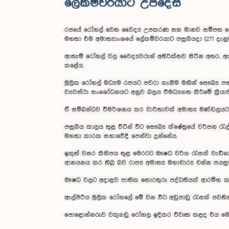
ලේකම්වරයාට උපදෙස්
රජයේ රෝහල් වෙත වෛද්‍ය උපකරණ සහ මානව සම්පත බෙදී 
මහතා එම අමාත්‍යාංශයේ ලේකම්වරයාට පසුගියදා (27) දැනුම
ඇතැම් රෝහල් වල වෛද්‍යවරුන් අතිරික්තව සිටින අතර, ඇ
කළේය.
මූලික රෝහල් මධ්‍යම රජයට පවරා ගැනීම මඟින් සෞඛ්‍ය පහ
ව්‍යවස්ථා සංශෝධනයට අනුව බලය විමධ්‍යගත කිරීමේ ක්‍
ඒ සම්බන්ධව විමර්ශනය කර වාර්තාවක් අමාත්‍ය මණ්ඩලයට ඉද
පසුගිය කාලය තුළ විටින් විට සෞඛ්‍ය ක්ෂේත්‍රයේ වර්ජන රැල්ල
මහතා කාරක සභාවේදී පෙන්වා දුන්නේය.
ඉකුත් වසර කිහිපය තුළ මෙරටට ඖෂධ වර්ග රැසක් වැඩිය
ආනයනය කර තිබූ බව රාජ්‍ය අමාත්‍ය මහාචාර්‍ය චන්න ජය
ඖෂධ වලට අදාළව ජාතික තොරතුරු පද්ධතියක් ආරම්භ කරන 
ඇල්පිටිය මූලික රෝහලේ මේ වන විට අඩුපාඩු රැසක් පවතින බවත
පොළොන්නරුව වකුගඩු රෝහල ඉදිකර විවෘත කළද එය මෙතෙක