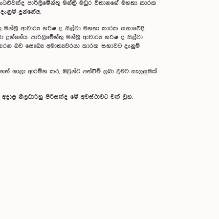
ළුවක්ද පාර්ලිමේන්තු මන්ත්‍රී මධුර විතානගේ මහතා කාරක
නුම් දුන්නේය.
 මන්ත්‍රී ආචාර්‍ය හර්ෂ ද සිල්වා මහතා කාරක සභාවේදී
නේය. පාර්ලිමේන්තු මන්ත්‍රී ආචාර්‍ය හර්ෂ ද සිල්වා
ා කරන බව සෞඛ්‍ය අමාත්‍යවරයා කාරක සභාවට දැනුම්
ෙත් ශාලා ආරම්භ කර, ඔවුන්ට පත්වීම් ලබා දීමට සැලසුමක්
ට අදාළ නිලධාරිහු පිරිසක්ද මේ අවස්ථාවට එක් වූහ.