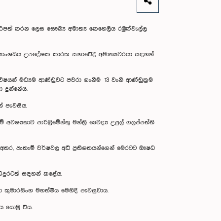
ත් කරන ලෙස සෞඛ්‍ය අමාත්‍ය කෙහෙලිය රඹුක්වැල්ල
ාත්‍යාංශයීය උපදේශක කාරක සභාවේදී අමාත්‍යවරයා සඳහන්
ෂයන් මධ්‍යම ආණ්ඩුවට පවරා ගැනීම 13 වැනි ආණ්ඩුක්‍රම
 දුන්නේය.
් පැවසීය.
 අවශ්‍යතාව පාර්ලිමේන්තු මන්ත්‍රී වෛද්‍ය උපුල් ගලප්පත්ති
අතර, ඇතැම් වර්ෂවල අධි ප්‍රතිශතයන්ගෙන් මෙරටට ඖෂධ
ිදුරටත් සඳහන් කළේය.
ීතා කුමාරසිංහ මහත්මිය මෙහිදී පැවසුවාය.
 යොමු විය.