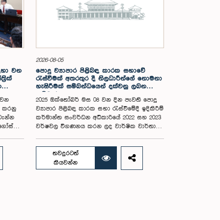
2026-08-05
සඳහා වන
පොදු ව්‍යාපාර පිළිබඳ කාරක සභාවේ
රික්
රැස්වීමක් අතරතුර දී නිලධාරීන්ගේ නොමනා
න
හැසිරීමක් සම්බන්ධයෙන් දක්වනු ලබන
ප්‍රතිචාරය
 වන
2025 ඔක්තෝබර් මස 08 වන දින පැවති පොදු
ය කරනු
ව්‍යාපාර පිළිබඳ කාරක සභා රැස්වීමේදී ඉදිකිරීම්
වැන්න
කර්මාන්ත සංවර්ධන අධිකාරියේ 2022 සහ 2023
අගෝස්තු
වර්ෂවල විගණනය කරන ලද වාර්ෂික වාර්තා
සහ එකී ආයතනයේ වත්මන් කාර්යසාධනය
පිළිබඳ විමර්ශනය කිරීමේදී, එහි අධ්‍යක්ෂ
මන්ත්‍රී
මණ්ඩල සාමාජිකයින් දෙදෙනෙකුගේ හැසිරීම
තවදුරටත්
කම් මහතා
පිළිබඳව පොදු ව්‍යාපාර පිළිබඳ කාරක සභාවේ
කියවන්න
.08.05
අවධානය යොමු ව තිබේ. මෙම රැස්වීම සඳහා
ට අදාළ
සහභාගී වූ නිලධාරීන් අතරින් එක් අයෙකු,
පාර්ලිමේන්තු කාරක සභා රැස්වීම් සඳහා
සහභාගී වීමේ දී නිලධාරීන් විසින් තම ඇඳුම්
 සංකල්පය
පැළඳුම් සම්බන්ධයෙන් පිළිපැදිය යුතු වන
 මෙම
නිර්නායකයන්ගෙන් බැහැරව, එකී අවස්ථාවට