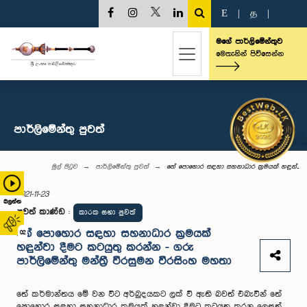
E
|
த
|
මගේ පාර්ලිමේන්තුව
මෙතැනින් පිවිසෙන්න
පාර්ලි‌මේන්තු පුවත්
මුල් පිටුව
පාර්ලි‌මේන්තු පුවත්
තේ පොහොර සඳහා සහනාධාර ක්‍රමයක් හඳුන්...
2021-11-23
බලන්න
පුවත් කාණ්ඩ
:
කාරක සභා පුවත්
තේ පොහොර සඳහා සහනාධාර ක්‍රමයක්
02
හඳුන්වා දීමට කටයුතු කරන්න - ගරු
පාර්ලිමේන්තු මන්ත්‍රී වීරසුමන වීරසිංහ මහතා
තේ කර්මාන්තය මේ වන විට අර්බුදයකට ලක් වී ඇති බවත් එබැවින් තේ
පොහොර සඳහා සහනාධාර ක්‍රමයක් හඳුන්වා දීමට කටයුතු කරන ලෙසත්