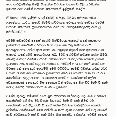
ගරු පාර්ලිමේන්තු මන්ත්‍රී වීරසුමන වීරසිංහ මහතා වැවිලි කර්මාන්ත
අමාත්‍ය ගරු රමේෂ් පතිරණ මහතාගෙන් ඉල්ලීමක් කළේය.
ඒ මහතා මෙම ඉල්ලීම කළේ වැවිලි කටයුතු පිළිබද අමාත්‍යංශයීය
උපදේශක කාරක සභාව වැවිලි කර්මාන්ත අමාත්‍ය ගරු වෛද්‍ය රමේෂ්
පතිරණ මහතාගේ ප්‍රධානත්වයෙන් ඊයේ (22) පාර්ලිමේන්තුවේදී රැස් වූ
අවස්ථාවේදී ය.
මෙහිදී තවදුරටත් අදහස් දැක්වූ මන්ත්‍රීවරයා සඳහන් කළේ පොහොර
ප්‍රමාණවත් නොවීමේ අර්බුදය නිසා කුඩා තේ වතු හිමියන් දැඩි
අපහසුතාවයට පත්වී ඇති බවයි. ඊට පිළිතුරු දෙමින් ගරු අමාත්‍යවරයා
සඳහන් කළේ මෙම සහනාධාරය ලබා දීමට ඉක්මනින් කටයුතු කරන බවයි.
මෙහිදී වෛද්‍ය රමේෂ් පතිරණ අමාත්‍යවරයා වැඩිදුරටත් පෙන්වා දුන්නේ
ලංකාවේ වැඩිම තේ ඵලදාව වාර්තා වී ඇත්තේ 2013 වර්ෂයේ බවත් එම
වර්ෂය තේ පොහොර ගෙන්වීම අවම මට්ටමක පැවති බවත්ය. නමුත් 2020
වසරේ වැඩිම තේ පොහොර ප්‍රමාණයක් මෙරටට ගෙන්වා ඇති බවත් ඊට
සාපේක්ෂව ඵලදාව වැඩි වී නොමැති බවත් ය. විශේෂයෙන් ලෝක
වෙළඳපොලේ පොහොර මිළ දෙගුණයකින් පමණ අද වන විට වැඩි වී ඇති
බව ද මෙහිදී අමාත්‍යවරයා පෙන්වා දුන්නේය.
එසේම කුරුඳු, ගම්මිරිස් වැනි සුළු අපනයන බෝගවල මිල 2020 වර්ෂයට
සාපේක්ෂව මේ වන විට විශාල වශයෙන් වැඩි වී ඇති බවත් ඊට
සාපේක්ෂව තේ මිල වැඩි වී නැති බවත් වීරසිංහ මන්ත්‍රීවරයා පෙන්වා
දුන්නේය. විශේෂයෙන් මෙම තත්ත්වය නිසා කුඩා පරිමාණ තේ වතු හිමියන්
දැඩි අර්බුදයකට පත් වී ඇති බවද ඔහු පෙන්වා දුන්නේය. මෙහිදී අදහස්