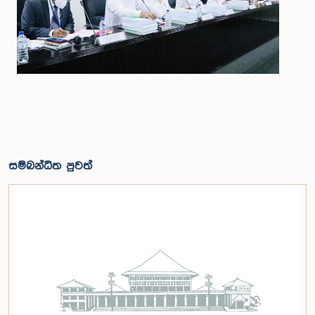
සම්බන්ධිත පුවත්