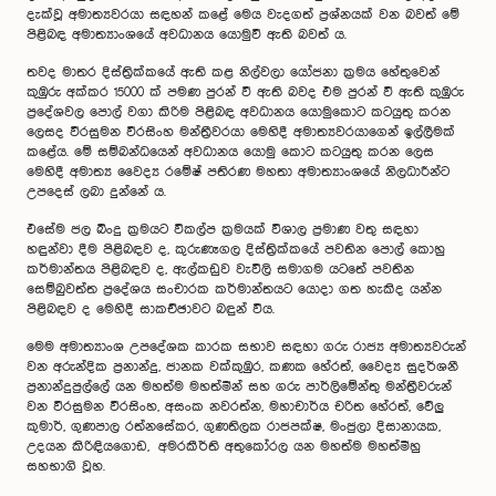
දැක්වූ අමාත්‍යවරයා සඳහන් කළේ මෙය වැදගත් ප්‍රශ්නයක් වන බවත් මේ
පිළිබඳ අමාත්‍යාංශයේ අවධානය යොමුවී ඇති බවත් ය.
තවද මාතර දිස්ත්‍රික්කයේ ඇති කළ නිල්වලා යෝජනා ක්‍රමය හේතුවෙන්
කුඹුරු අක්කර 15000 ක් පමණ පුරන් වී ඇති බවද එම පුරන් වී ඇති කුඹුරු
ප්‍රදේශවල පොල් වගා කිරිම පිළිබඳ අවධානය යොමුකොට කටයුතු කරන
ලෙසද වීරසුමන වීරසිංහ මන්ත්‍රීවරයා මෙහිදී අමාත්‍යවරයාගෙන් ඉල්ලීමක්
කළේය. මේ සම්බන්ධයෙන් අවධානය යොමු කොට කටයුතු කරන ලෙස
මෙහිදී අමාත්‍ය වෛද්‍ය රමේෂ් පතිරණ මහතා අමාත්‍යාංශයේ නිලධාරීන්ට
උපදෙස් ලබා දුන්නේ ය.
එසේම ජල බිංදු ක්‍රමයට විකල්ප ක්‍රමයක් විශාල ප්‍රමාණ වතු සඳහා
හඳුන්වා දීම පිළිබඳව ද, කුරුණෑගල දිස්ත්‍රික්කයේ පවතින පොල් කොහු
කර්මාන්තය පිළිබඳව ද, ඇල්කඩුව වැවිලි සමාගම යටතේ පවතින
සෙම්බුවත්ත ප්‍රදේශය සංචාරක කර්මාන්තයට යොදා ගත හැකිද යන්න
පිළිබඳව ද මෙහිදී සාකච්ඡාවට බඳුන් විය.
මෙම අමාත්‍යාංශ උපදේශක කාරක සභාව සඳහා ගරු රාජ්‍ය අමාත්‍යවරුන්
වන අරුන්දික ප්‍රනාන්දු, ජානක වක්කුඹුර, කණක හේරත්, වෛද්‍ය සුදර්ශනී
ප්‍රනාන්දුපුල්ලේ යන මහත්ම මහත්මීන් සහ ගරු පාර්ලිමේන්තු මන්ත්‍රීවරුන්
වන වීරසුමන වීරසිංහ, අසංක නවරත්න, මහාචාර්ය චරිත හේරත්, වේලු
කුමාර්, ගුණපාල රත්නසේකර, ගුණතිලක රාජපක්ෂ, මංජුලා දිසානායක,
උදයන කිරිඳියගොඩ, අමරකීර්ති අතුකෝරල යන මහත්ම මහත්මීහු
සහභාගි වූහ.