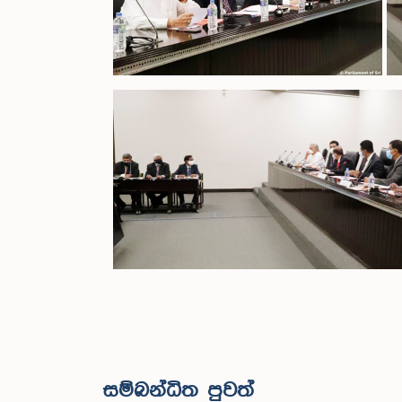
සම්බන්ධිත පුවත්