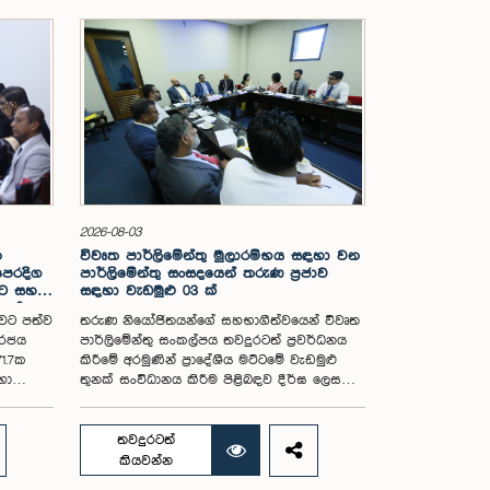
2026-08-03
න
විවෘත පාර්ලිමේන්තු මුලාරම්භය සඳහා වන
පෙරදිග
පාර්ලිමේන්තු සංසදයෙන් තරුණ ප්‍රජාව
න්ට සහන
සඳහා වැඩමුළු 03 ක්
යල්
ාවට පත්ව
තරුණ නියෝජිතයන්ගේ සහභාගීත්වයෙන් විවෘත
ේ මුදල්
 රජය
පාර්ලිමේන්තු සංකල්පය තවදුරටත් ප්‍රවර්ධනය
71.7ක
කිරීමේ අරමුණින් ප්‍රාදේශීය මට්ටමේ වැඩමුළු
හා
තුනක් සංවිධානය කිරීම පිළිබඳව දීර්ඝ ලෙස
 භාවිත
සාකච්ඡා කෙරිණි. ඒ විවෘත පාර්ලිමේන්තු
ළිබඳ
මුලාරම්භය සඳහා වන පාර්ලිමේන්තු සංසදය
එම
එහි සම සභාපතිවරුන් වන ගරු අමාත්‍ය
තවදුරටත්
්ෂ ද
මහාචාර්ය ක්‍රිෂාන්ත අබේසේන සහ ගරු
කියවන්න
 28
පාර්ලිමේන්තු මන්ත්‍රී ෂානක්කියන් රාජපුත්තිරන්