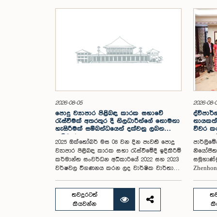
2026-08-05
2026-08-
පොදු ව්‍යාපාර පිළිබඳ කාරක සභාවේ
ද්විපාර්
රැස්වීමක් අතරතුර දී නිලධාරීන්ගේ නොමනා
නායකත්
හැසිරීමක් සම්බන්ධයෙන් දක්වනු ලබන
විවර කරම
ප්‍රතිචාරය
සංසදයේ
2025 ඔක්තෝබර් මස 08 වන දින පැවති පොදු
පාර්ලිමේ
අවසන් 
ව්‍යාපාර පිළිබඳ කාරක සභා රැස්වීමේදී ඉදිකිරීම්
නියෝජිත 
කර්මාන්ත සංවර්ධන අධිකාරියේ 2022 සහ 2023
සමූහාණ්
වර්ෂවල විගණනය කරන ලද වාර්ෂික වාර්තා
Zhenho
සහ එකී ආයතනයේ වත්මන් කාර්යසාධනය
ජූලි 25 
පිළිබඳ විමර්ශනය කිරීමේදී, එහි අධ්‍යක්ෂ
නිල සං
මණ්ඩල සාමාජිකයින් දෙදෙනෙකුගේ හැසිරීම
නියෝජිත
තවදුරටත්
තව
පිළිබඳව පොදු ව්‍යාපාර පිළිබඳ කාරක සභාවේ
අමාත්‍ය 
කියවන්න
ක
අවධානය යොමු ව තිබේ. මෙම රැස්වීම සඳහා
නායකත්ව