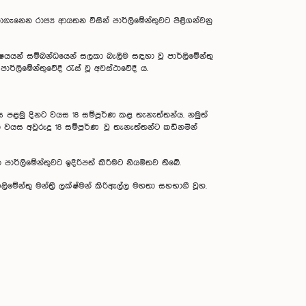
ගැනෙන රාජ්‍ය ආයතන විසින්‌ පාර්ලිමේන්තුවට පිළිගන්වනු
යයන් සම්බන්ධයෙන්‌ සලකා බැලීම සඳහා වූ පාර්ලිමේන්තු
ර්ලිමේන්තුවේදී රැස් වූ අවස්ථාවේදී ය.
මස පළමු දිනට වයස 18 සම්පූර්ණ කළ තැනැත්තන්ය. නමුත්
 වයස අවුරුදු 18 සම්පූර්ණ වූ තැනැත්තන්ට කඩිනමින්
ාර්ලිමේන්තුවට ඉදිරිපත් කිරීමට නියමිතව තිබේ.
ලිමේන්තු මන්ත්‍රී ලක්ෂ්මන් කිරිඇල්ල මහතා සහභාගී වූහ.