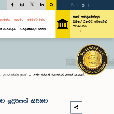
E
|
த
|
මගේ පාර්ලිමේන්තුව
ව නරඹන්න
දැනුමට
සම්බන්ධ වන්න
ඔබගේ ගිණුමට මෙතැනින්
පිවිසෙන්න
ම් කාර්යාලය
පාර්ලිමේන්තුව සජීවීව
පාර්ලි‌මේන්තු පුවත්
ඡන්ද හිමියන් ලියාපදිංචි කිරීමේ (සංශෝ...
ට ඉදිරිපත් කිරීමට