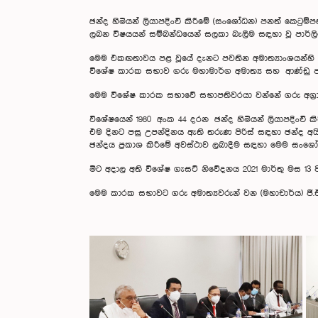
ඡන්ද හිමියන් ලියාපදිංචි කිරීමේ (සංශෝධන) පනත් කෙටුම්ප
ලබන විෂයයන් සම්බන්ධයෙන්‌ සලකා බැලීම සඳහා වූ පාර්
මෙම එකඟතාවය පළ වූයේ දැනට පවතින අමාත්‍යාංශයන්හි වි
විශේෂ කාරක සභාව ගරු මහාමාර්ග අමාත්‍ය සහ ආණ්ඩු පාර්ශව
මෙම විශේෂ කාරක සභාවේ සභාපතිවරයා වන්නේ ගරු අග්‍රාම
විශේෂයෙන් 1980 අංක 44 දරන ඡන්ද හිමියන් ලියාපදිංචි ක
එම දිනට පසු උපන්දිනය ඇති තරුණ පිරිස් සඳහා ඡන්ද අයිත
ඡන්දය ප්‍රකාශ කිරීමේ අවස්ථාව ලබාදීම සඳහා මෙම සංශෝ
මීට අදාල අති විශේෂ ගැසට් නිවේදනය 2021 මාර්තු මස 13 
මෙම කාරක සභාවට ගරු අමාත්‍යවරුන් වන (මහාචාර්ය) ජී.එල්. 