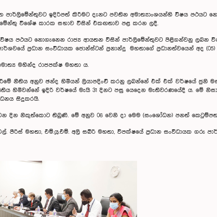
ත පාර්ලිමේන්තුවට ඉදිරිපත් කිරීමට දැනට පවතින අමාත්‍යාංශයන්හි විෂය පථයට නො
ලිමේන්තු විශේෂ කාරක සභාව විසින් එකඟතාව පළ කරන ලදී.
ෂය පථයට නොගැනෙන රාජ්‍ය ආයතන විසින්‌ පාර්ලිමේන්තුවට පිළිගන්වනු ලබන විෂ
යේ ප්‍රධාන සංවිධායක ජොන්ස්ටන් ප්‍රනාන්දු මහතාගේ ප්‍රධානත්වයෙන් අද (05) පා
ාත්‍ය මහින්ද රාජපක්ෂ මහතා ය.
ිරීමේ නීතිය අනුව ඡන්ද හිමියන් ලියාපදිංචි කරනු ලබන්නේ එක් එක් වර්ෂයේ ජුනි 
ිය හිමිවන්නේ ඉදිරි වර්ෂයේ මැයි 31 දිනට පසු යෙදෙන මැතිවරණයේදී ය. මේ නිසා
ධනය සිදුකරයි.
වන දින නිකුත්කොට තිබුණි. මේ අනුව 06 වෙනි දා මෙම (සංශෝධන) පනත් කෙටුම්පත ප
පීරිස් මහතා, එම්.යූ.එම්. අලි සබ්රි මහතා, විපක්ෂයේ ප්‍රධාන සංවිධායක ගරු පාර්