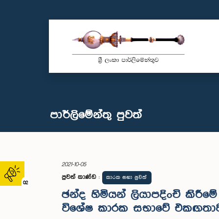
පාර්ලි‌මේන්තු පුවත්
2021-10-05
පුවත් කාණ්ඩ
:
කාරක සභා පුවත්
02
ඡන්ද හිමියන් ලියාපදිංචි කිරී
විශේෂ කාරක සභාවේ එකඟතා