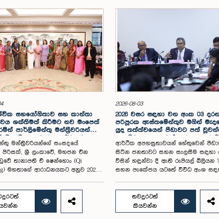
04
2026-08-03
ශ්වික සහයෝගිතාව සහ කාන්තා
2026 වසර සඳහා වන අංක 03 දර
වය ශක්තිමත් කිරීමට නව මංපෙත්
පරිපූරක ඇස්තමේන්තුව මගින් මැද
ින් පාර්ලිමේන්තු මන්ත්‍රීවරියන්ගේ
යුද තත්ත්වයෙන් පීඩාවට පත් වූව
 නිල චීන සංචාරය සාර්ථකව
සැලසීම සඳහා වෙන් කරන ලද රුපි
න්තු මන්ත්‍රීවරියන්ගේ සංසදයේ
ආර්ථික අපහසුතාවයන් හේතුවෙන් පීඩ
වෙයි
බිලියන 71.7ක සහන පැකේජයට රජය
පිරිසක්, ශ්‍රී ලංකාවේ, මහජන චීන
සිටින ජනතාවට සහන සැලසීම සඳහා
පිළිබඳ කාරක සභාවේ අනුමැතිය
ඩුවේ තානාපති චී ෂෙන්හොං (Qi
විසින් හඳුන්වා දී ඇති රුපියල් බිලියන 
ng) මහතාගේ ආරාධනයකට අනුව 2026
සහන පැකේජය යටතේ විවිධ අංශ සඳ
සිට අගෝස්තු 02 දක්වා චීනයේ සිදු කළ
වෙන්කර ඇති ප්‍රතිපාදන සහ එම මුදල්
චාරය සාර්ථකව අවසන් කළහ.මෙම
කරන ආකාරය පිළිබඳව රජයේ මුදල් පි
 පිරිසට කාන්තා හා ළමා කටයුතු ගරු
කාරක සභාවේ අවධානය යොමු විය.ඒ 
දුරටත්
තවදුරටත්
සරෝජා සාවිත්‍රි පෝල්රාජ් මහත්මිය
කාරක සභාව එහි සභාපති ආචාර්ය හර
ියවන්න
කියවන්න
ය ලබා දුන් අතර, ගරු පාර්ලිමේන්තු
සිල්වා මහතාගේ ප්‍රධානත්වයෙන් පසුගිය