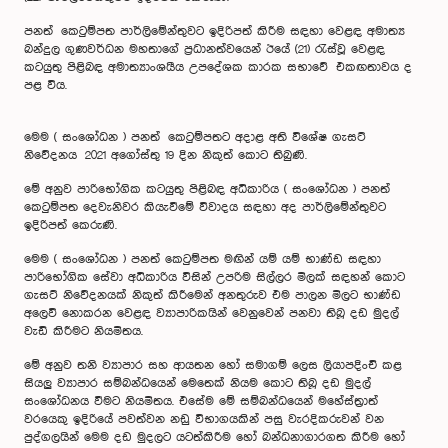
පනත් කෙටුම්පත පාර්ලිමේන්තුවට ඉදිරිපත් කිරීම සඳහා වෙළඳ අමාත්‍ය
බන්දුල ගුණවර්ධන මහතාගේ ප්‍රධානත්වයෙන් ඊයේ (21) රැස්වූ වෙළඳ
කටයුතු පිළිබඳ අමාත්‍යාංශයීය උපදේශක කාරක සභාවේ එකඟතාවය ද
පළ විය.
මෙම ( සංශෝධන ) පනත් කෙටුම්පතට අදාළ අති විශේෂ ගැසට්
නිවේදනය 2021 අගෝස්තු 19 දින නිකුත් කොට තිබුණි.
මේ අනුව පාරිභෝගික කටයුතු පිළිබඳ අධිකාරිය ( සංශෝධන ) පනත්
කෙටුම්පත දෙවැනිවර කියැවීමේ විවාදය සඳහා අද පාර්ලිමේන්තුවට
ඉදිරිපත් කෙරුණි.
මෙම ( සංශෝධන ) පනත් කෙටුම්පත මඟින් යම් යම් භාණ්ඩ සඳහා
පාරිභෝගික සේවා අධිකාරිය විසින් උපරිම සිල්ලර මිලක් සඳහන් කොට
ගැසට් නිවේදනයක් නිකුත් කිරීමෙන් අනතුරුව එම පාලන මිලට භාණ්ඩ
අලෙවි නොකරන වෙළඳ ව්‍යාපාරිකයින් වෙනුවෙන් පනවා තිබූ දඩ මුදල්
වැඩි කිරීමට නියමිතය.
මේ අනුව තනි ව්‍යාපාර සහ ආයතන හෝ සමාගම් ලෙස ලියාපදිංචි කළ
සියලු ව්‍යාපාර සම්බන්ධයෙන් මෙතෙක් නියම කොට තිබූ දඩ මුදල්
සංශෝධනය වීමට නියමිතය. එසේම මේ සම්බන්ධයෙන් මහේස්ත්‍රාත්
වරයෙකු ඉදිරියේ පවත්වන නඩු විභාගයකින් පසු වැරදිකරුවන් වන
පුද්ගලයින් මෙම දඩ මුදලට යටත්කිරීම හෝ බන්ධනාගාරගත කිරීම හෝ