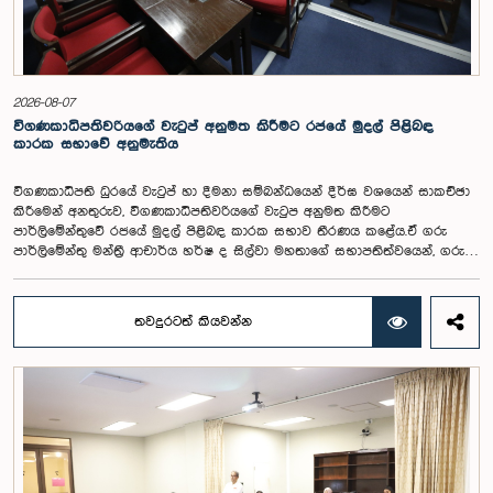
2026-08-07
විගණකාධිපතිවරියගේ වැටුප් අනුමත කිරීමට රජයේ මුදල් පිළිබඳ
කාරක සභාවේ අනුමැතිය
විගණකාධිපති ධුරයේ වැටුප් හා දීමනා සම්බන්ධයෙන් දීර්ඝ වශයෙන් සාකච්ඡා
කිරීමෙන් අනතුරුව, විගණකාධිපතිවරියගේ වැටුප අනුමත කිරීමට
පාර්ලිමේන්තුවේ රජයේ මුදල් පිළිබඳ කාරක සභාව තීරණය කළේය.ඒ ගරු
පාර්ලිමේන්තු මන්ත්‍රී ආචාර්ය හර්ෂ ද සිල්වා මහතාගේ සභාපතිත්වයෙන්, ගරු
නියෝජ්‍ය අමාත්‍යවරුන් වන චතුරංග අබේසිංහ, නිශාන්ත ජයවීර, ගරු
පාර්ලිමේන්තු මන්ත්‍රීවරුන් වන රවී කරුණානායක, නිමල් පලිහේන, විජේසිරි
බස්නායක, එම්.කේ.එම්. අස්ලම්, තිලිණ සමරකෝන් සහ චම්පික හෙට්ටිආරච්චි
තවදුරටත් කියවන්න
යන මහත්ම මහත්මීන්ගේ සහභාගීත්වයෙන් මෙම කාරක සභාව
පාර්ලිමේන්තුවේදී පසුගියදා (04) රැස්වූ අවස්ථාවේදීය. ශ්‍රී ලංකා ප්‍රජාතාන්ත්‍රික
සමාජවාදී ජනරජයේ ආණ්ඩුක්‍රම ව්‍යවස්ථාවේ 153(2) ව්‍යවස්ථාව ප්‍රකාරව
විගණකාධිපති ධුරයේ වැටුප් සම්බන්ධයෙන් අදාළ යෝජනාව කාරක සභාවේ
අවධානයට යොමු කර තිබිණි.එහිදී විගණකාධිපතිවරියගේ වගකීම්, රාජ්‍ය මූල්‍ය
අධීක්ෂණය හා විගණන ක්ෂේත්‍රයේ ස්වාධීනත්වය ඇතුළු කරුණු සැලකිල්ලට
ගනිමින් වැටුප් මට්ටම පිළිබඳව කාරක සභා සභාපතිවරයා ඇතුළු මන්ත්‍රීවරුන්
විසින් අදහස් හා යෝජනා ඉදිරිපත් කරන ලදී. ආණ්ඩුක්‍රම ව්‍යස්ථාවේ 170 වෙනි
ව්‍යවස්ථාව ප්‍රකාරව විගණකාධිපති රාජ්‍ය සේවකයකු නොවන බවත් පවත්නා