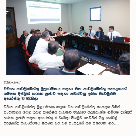
සංවිධාන විසින් ඉදිරිපත් කර ඇති යෝජනා 31ක් පදනම් කර ගනිමින් මැතිවරණ
ප්‍රතිසංස්කරණ සම්බන්ධයෙන් දීර්ඝ ලෙස සාකච්ඡා කෙරිණි.සාකච්ඡාවේදී පළාත්
පාලන මැතිවරණ ක්‍රමය සඳහා මිශ්‍ර මැතිවරණ ක්‍රමයක් හඳුන්වා දීම, සුළු පක්ෂ
හා සුළුතර කණ්ඩායම්වල නියෝජනය තහවුරු කිරීම, කාන්තා නියෝජනය
වැඩිදියුණු කිරීම, විද්‍යුත් ඡන්ද ක්‍රමවේදයක් හඳුන්වා දීම සහ කල්තියා ඡන්දය
ප්‍රකාශ කිරීමේ පහසුකම් සැලසීම ඇතුළු යෝජනා පිළිබඳව අවධානය යොමු
විය. එමෙන්ම විදේශගත ශ්‍රී ලාංකිකයන්ට ඡන්ද අයිතිය ලබාදීම සම්බන්ධයෙන්
වන යෝජනා පිළිබඳව ද සලකා බැලුණු අතර, ඒ සඳහා අවශ්‍ය නීතිමය හා
පරිපාලනමය ප්‍රතිපාදන පිළිබඳ වැඩිදුර අධ්‍යයනය කිරීමේ අවශ්‍යතාව
අවධාරණය කෙරිණි.කාරක සභාව විසින් පත් කළ විශේෂඥ මණ්ඩලය මඟින්
ලැබී ඇති යෝජනා 31 සහ පූර්ව පාර්ලිමේන්තු තේරීම් කාරක සභා වාර්තා
විශ්ලේෂණය කර ප්‍රායෝගික නිර්දේශ සහිත වාර්තාවක් සකස් කිරීමට නියමිත
අතර, එම නිර්දේශ සමාලෝචනය කිරීම සඳහා ඉදිරි කටයුතු සිදු කිරීමට කාරක
සභාව තීරණය කළේය.මෙම රැස්වීමට කාරක සභා සාමාජික ගරු අමාත්‍ය
ආචාර්ය උපාලි පන්නිලගේ මහතා සහ ගරු පාර්ලිමේන්තු මන්ත්‍රීවරුන් වන රවී
2026-08-07
කරුණානායක, රුවන්තිලක ජයකොඩි සහ කදිරවේලු ෂන්මුගම් කුගදාසන් යන
විවෘත පාර්ලිමේන්තු මුලාරම්භය සඳහා වන පාර්ලිමේන්තු සංසදයෙන්
මහත්වරු සහභාගී වූහ.
ගම්පහ දිස්ත්‍රික් තරුණ ප්‍රජාව සඳහා පවත්වනු ලබන වැඩමුළුව
අගෝස්තු 16 වැනිදා
විවෘත පාර්ලිමේන්තු මුලාරම්භය සඳහා වන පාර්ලිමේන්තු සංසදය විසින්
සංවිධානය කරනු ලබන ප්‍රාදේශීය වැඩමුළු මාලාවේ පළමුවැන්න ගම්පහ දිස්ත්‍රික්
තරුණ ප්‍රජාව සඳහා අගෝස්තු 16 වැනිදා මීගමුව ජෙට්වින් බ්ලූ හෝටල්
පරිශ්‍රයේදී පැවැත්වීමට නියමිත බව එම සංසදයේ සම සභාපති ගරු
පාර්ලිමේන්තු මන්ත්‍රී ෂානක්කියන් රාජපුත්තිරන් රාසමාණික්කම් මහතා පැවසීය.ඒ
මහතාගේ ප්‍රධානත්වයෙන් 2026.08.05 දින පැවති එම සංසදයේ රැස්වීමේදී මීට