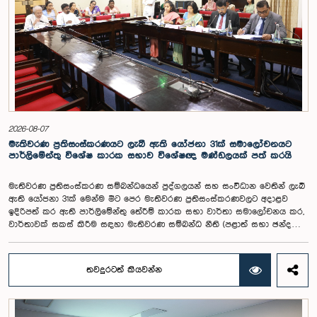
රාජ්‍ය වැටුප් පරිමාණයෙන් බැහැරව විගණකාධිපතිවරයාගේ වැටුප සඳහා
විශේෂ සැලකිල්ලක් යොමු කළ හැකි බවත් මෙහිදි වැඩිදුරටත් අදහස් දක්වමින්
කාරක සභාව පවසා සිටියේය. යොජිත වැටුප, මීට පෙර සිටි
විගණකාධිපතිවරුන්ගේ වැටුප් ද සලකා බලමින් මෙම තිරණයට එළඹුණ බව
නිලධාරීන් විසින් පවසන ලදී. මිට පෙර, එය ජාතික වැටුප් හා සේවක සංඛ්‍යා
කොමිෂන් සභාවෙන් තිරණය කළ ද වර්තමානයේ එවැනි කොමිසමක් නොමැති
බවත් නිලධාරීහු සදහන් කළහ.විගණකාධිපතිවරිය සඳහා යෝජිත වැටුප්
මට්ටම අනුමත කළ ද, එම තනතුරට පැවරී ඇති වගකීම් සහ කාර්යභාරය
සැලකිල්ලට ගනිමින් වැටුප තවදුරටත් ඉහළ මට්ටමක පැවතිය යුතු බවට කාරක
සභා සභාපතිවරයා ඇතුළු මන්ත්‍රීවරුන්ගේ අදහස විය. ඒ අනුව, අදාළ වැටුප්
2026-08-07
මට්ටම සම්බන්ධයෙන් ඉදිරියේදී තවදුරටත් අවධානය යොමු කර අවශ්‍ය තීරණ
මැතිවරණ ප්‍රතිසංස්කරණයට ලැබී ඇති යෝජනා 31ක් සමාලෝචනයට
ගැනීමේ අවශ්‍යතාව ද කාරක සභාවේදී පෙන්වා දුන් අතර ස්ථිර සහ ස්වධින
පාර්ලිමේන්තු විශේෂ කාරක සභාව විශේෂඥ මණ්ඩලයක් පත් කරයි
වැටුප් හා සේවක සංඛ්‍යා කොමිෂන් සභාවක් ස්ථාපිත කරන ලෙස කාරක
සභාවේ සභාපති යෝජනා කළේය.
මැතිවරණ ප්‍රතිසංස්කරණ සම්බන්ධයෙන් පුද්ගලයන් සහ සංවිධාන වෙතින් ලැබී
ඇති යෝජනා 31ක් මෙන්ම මීට පෙර මැතිවරණ ප්‍රතිසංස්කරණවලට අදාළව
ඉදිරිපත් කර ඇති පාර්ලිමේන්තු තේරීම් කාරක සභා වාර්තා සමාලෝචනය කර,
වාර්තාවක් සකස් කිරීම සඳහා මැතිවරණ සම්බන්ධ නීති (පළාත් සභා ඡන්ද
විමසීමට අදාළ නීති හැර) සමාලෝචනය කර පාර්ලිමේන්තුවට වාර්තා කිරීම සහ
ඒ පිළිබඳ යෝජනා හා නිර්දේශ ඉදිරිපත් කිරීම සඳහා වන පාර්ලිමේන්තු විශේෂ
කාරක සභාව විසින් විශේෂඥ මණ්ඩලයක් පත් කරන ලදී.ඒ මෙම විශේෂ
තවදුරටත් කියවන්න
කාරක සභාව රාජ්‍ය පරිපාලන, පළාත් සභා සහ පළාත් පාලන ගරු අමාත්‍ය
මහාචාර්ය ඒ.එච්.එම්.එච්. අබයරත්න මහතාගේ සභාපතිත්වයෙන්
පාර්ලිමේන්තුවේදී පසුගියදා රැස් වූ අවස්ථාවේදීය.එහිදී 2004, 2007 සහ 2022
වසරවල පාර්ලිමේන්තු තේරීම් කාරක සභා වාර්තා මෙන්ම පුද්ගලයන් හා