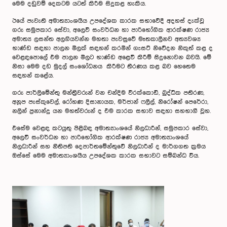
මෙම දඩුවම් දෙකටම යටත් කිරීම සිදුකළ හැකිය.
ඊයේ පැවැති අමාත්‍යාංශයීය උපදේශක කාරක සභාවේදී අදහස් දැක්වූ
ගරු සමුපකාර සේවා, අලෙවි සංවර්ධන හා පාරිභෝගික ආරක්ෂණ රාජ්‍ය
අමාත්‍ය ලසන්ත අලගියවන්න මහතා පැවසුවේ මෑතකාලීනව අත්‍යවශ්‍ය
භාණ්ඩ සඳහා පාලන මිලක් සඳහන් කරමින් ගැසට් නිවේදන නිකුත් කළ ද
වෙළඳපොලේ එම පාලන මිලට භාණ්ඩ අළෙවි කිරීම් සිදුනොවන බවයි. මේ
නිසා මෙම දඩ මුදල් සංශෝධනය කිරීමට තීරණය කළ බව හෙතෙම
සඳහන් කළේය.
ගරු පාර්ලිමේන්තු මන්ත්‍රීවරුන් වන චන්දිම වීරක්කොඩි, බුද්ධික පතිරණ,
අනූප පැස්කුවෙල්, රෝහණ දිසානායක, මර්ජාන් ෆලීල්, නිරෝෂන් පෙරේරා,
නලින් ප්‍රනාන්දු යන මහත්වරුන් ද එම කාරක සභාව සඳහා සහභාගී වූහ.
එසේම වෙළඳ කටයුතු පිළිබඳ අමාත්‍යාංශයේ නිලධාරීන්, සමුපකාර සේවා,
අලෙවි සංවර්ධන හා පාරිභෝගික ආරක්ෂණ රාජ්‍ය අමාත්‍යාංශයේ
නිලධාරීන් සහ නීතිපති දෙපාර්තමේන්තුවේ නිලධාරීන් ද මාර්ගගත ක්‍රමය
ඔස්සේ මෙම අමාත්‍යාංශයීය උපදේශක කාරක සභාවට සම්බන්ධ විය.