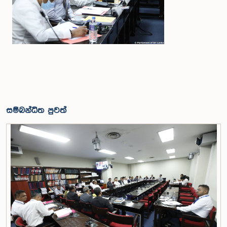
සම්බන්ධිත පුවත්