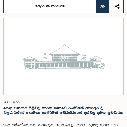
අදාළ සංවිධාන කටයුතු පිළිබඳව සාකච්ඡා කෙරිණි. තරුණ නියෝජිතයන්ගේ
තවදුරටත් කියවන්න
සහභාගීත්වයෙන් විවෘත පාර්ලිමේන්තු සංකල්පය තවදුරටත් ප්‍රවර්ධනය කිරීමේ
අරමුණින් මෙම වැඩමුළු මාලාව සංවිධානය කෙරෙන අතර සංසදයේ සාමාජික
මන්ත්‍රීවරු මෙන්ම ගම්පහ දිස්ත්‍රික් පාර්ලිමේන්තු මන්ත්‍රීවරුන් ද මෙම අවස්ථාවට
සහභාගී වීමට නියමිතය.මෙම වැඩමුළු මගීන් විශේෂයෙන් තරුණ ප්‍රජාව
පාර්ලිමේන්තු කටයුතු, ව්‍යවස්ථාදායක ක්‍රියාවලිය සහ විවෘත පාර්ලිමේන්තු
මූලධර්ම පිළිබඳ දැනුවත් කිරීම මෙන්ම, පාර්ලිමේන්තුව සහ පුරවැසියන් අතර
සම්බන්ධතාව තවදුරටත් ශක්තිමත් කිරීම ද අපේක්ෂා කෙරේ.මෙම රැස්වීමට
සංසදයේ සාමාජික මන්ත්‍රීවරු සහ වැඩමුළු මාලාව සඳහා අනුග්‍රාහකත්වය
සපයන සංවර්ධන සහකරු වන CII (Coalition for Inclusive Impact)
ආයතනයේ නියෝජිතයෝ එක්ව සිටියහ.මෙම වැඩමුළුව සඳහා සහභාගීවීමට
අපේක්ෂා කරන ගම්පහ දිස්ත්‍රික්කයේ වයස අවු 18 – 35 අතර තරුණ තරුණියන්
https://forms.gle/aVp5UzhLbtPSmVap8 සබැඳිය ඔස්සේ අදාළ පෝරමය
සම්පූර්ණ කොට ලියාපදිංචි විය විය යුතුය.
2026-08-05
පොදු ව්‍යාපාර පිළිබඳ කාරක සභාවේ රැස්වීමක් අතරතුර දී
නිලධාරීන්ගේ නොමනා හැසිරීමක් සම්බන්ධයෙන් දක්වනු ලබන ප්‍රතිචාරය
2025 ඔක්තෝබර් මස 08 වන දින පැවති පොදු ව්‍යාපාර පිළිබඳ කාරක සභා