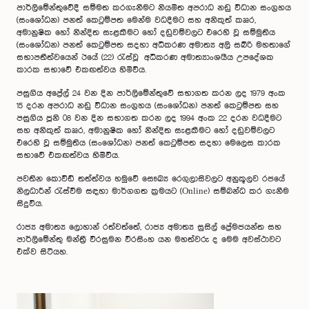
පාර්ලිමේන්තුවේදී සම්මත කරගැනීමට නියමිත අපරාධ නඩු විධාන සංග්‍රහය
(සංශෝධන) පනත් කෙටුම්පත මෙන්ම වධදීමට සහ අනිකුත් කෲර,
අමානුෂික හෝ නින්දිත සැළකීමට හෝ දඩුවම්වලට එරෙහි වූ සම්මුතිය
(සංශෝධන) පනත් කෙටුම්පත සදහා අධිකරණ අමාත්‍ය අලි සබ්රි මහතාගේ
සභාපතීත්වයෙන් ඊයේ (22) රැස්වූ අධිකරණ අමාත්‍යාංශයීය උපදේශක
කාරක සභාවේ එකඟත්වය හිමිවිය.
පසුගිය අප්‍රේල් 24 වන දින පාර්ලිමේන්තුවේ සභාගත කරන ලද 1979 අංක
15 දරන අපරාධ නඩු විධාන සංග්‍රහය (සංශෝධන) පනත් කෙටුම්පත සහ
පසුගිය ජූනි 08 වන දින සභාගත කරන ලද 1994 අංක 22 දරන වධදීමට
සහ අනිකුත් කෲර, අමානුෂික හෝ නින්දිත සැළකීමට හෝ දඩුවම්වලට
එරෙහි වූ සම්මුතිය (සංශෝධන) පනත් කෙටුම්පත සදහා මෙලෙස කාරක
සභාවේ එකඟත්වය හිමිවිය.
පවතින කොවිඩ් තත්ත්වය හමුවේ සෞඛ්‍ය රෙගුලාසිවලට අනුකූලව රජයේ
නිලධාරීන් රැස්වීම සඳහා මාර්ගගත ක්‍රමයට (Online) සම්බන්ධ කර ගැනීම
සිදුවිය.
රාජ්‍ය අමාත්‍ය ලොහාන් රත්වත්තේ, රාජ්‍ය අමාත්‍ය සුසිල් ප්‍රේමජයන්ත සහ
පාර්ලිමේන්තු මන්ත්‍රී වීරසුමන වීරසිංහ යන මහත්වරු ද මෙම අවස්ථාවට
එක්ව සිටියහ.