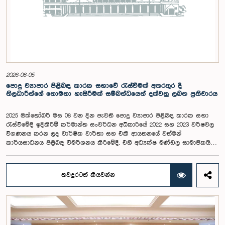
2026-08-05
පොදු ව්‍යාපාර පිළිබඳ කාරක සභාවේ රැස්වීමක් අතරතුර දී
නිලධාරීන්ගේ නොමනා හැසිරීමක් සම්බන්ධයෙන් දක්වනු ලබන ප්‍රතිචාරය
2025 ඔක්තෝබර් මස 08 වන දින පැවති පොදු ව්‍යාපාර පිළිබඳ කාරක සභා
රැස්වීමේදී ඉදිකිරීම් කර්මාන්ත සංවර්ධන අධිකාරියේ 2022 සහ 2023 වර්ෂවල
විගණනය කරන ලද වාර්ෂික වාර්තා සහ එකී ආයතනයේ වත්මන්
කාර්යසාධනය පිළිබඳ විමර්ශනය කිරීමේදී, එහි අධ්‍යක්ෂ මණ්ඩල සාමාජිකයින්
දෙදෙනෙකුගේ හැසිරීම පිළිබඳව පොදු ව්‍යාපාර පිළිබඳ කාරක සභාවේ
අවධානය යොමු ව තිබේ. මෙම රැස්වීම සඳහා සහභාගී වූ නිලධාරීන් අතරින්
එක් අයෙකු, පාර්ලිමේන්තු කාරක සභා රැස්වීම් සඳහා සහභාගී වීමේ දී
තවදුරටත් කියවන්න
නිලධාරීන් විසින් තම ඇඳුම් පැළඳුම් සම්බන්ධයෙන් පිළිපැදිය යුතු වන
නිර්නායකයන්ගෙන් බැහැරව, එකී අවස්ථාවට නුසුදුසු ආකාරයෙන් සැරසී
රැස්වීමට සහභාගී වී සිටි බව කාරක සභාව විසින් නිරීක්ෂණය කරන ලදී.
තවද, ඉහත කී නිලධාරීන් දෙදෙනාම පාර්ලිමේන්තු සම්ප්‍රදායට හා
ක්‍රියාපටිපාටියට පටහැනි අයුරින් සභාපතිවරයාගේ පූර්ව අවසරයකින් තොරව
කාරක සභා රැස්වීමෙන් බැහැර ගොස් ඇති බව ද කාරක සභාව විසින් සඳහන්