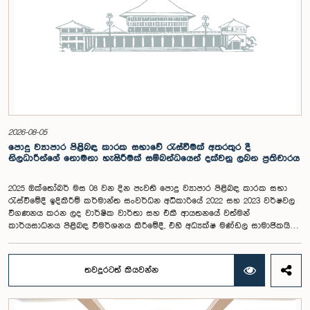
2026-08-05
පොදු ව්‍යාපාර පිළිබඳ කාරක සභාවේ රැස්වීමක් අතරතුර දී
නිලධාරීන්ගේ නොමනා හැසිරීමක් සම්බන්ධයෙන් දක්වනු ලබන ප්‍රතිචාරය
2025 ඔක්තෝබර් මස 08 වන දින පැවති පොදු ව්‍යාපාර පිළිබඳ කාරක සභා
රැස්වීමේදී ඉදිකිරීම් කර්මාන්ත සංවර්ධන අධිකාරියේ 2022 සහ 2023 වර්ෂවල
විගණනය කරන ලද වාර්ෂික වාර්තා සහ එකී ආයතනයේ වත්මන්
කාර්යසාධනය පිළිබඳ විමර්ශනය කිරීමේදී, එහි අධ්‍යක්ෂ මණ්ඩල සාමාජිකයින්
දෙදෙනෙකුගේ හැසිරීම පිළිබඳව පොදු ව්‍යාපාර පිළිබඳ කාරක සභාවේ
අවධානය යොමු ව තිබේ. මෙම රැස්වීම සඳහා සහභාගී වූ නිලධාරීන් අතරින්
එක් අයෙකු, පාර්ලිමේන්තු කාරක සභා රැස්වීම් සඳහා සහභාගී වීමේ දී
තවදුරටත් කියවන්න
නිලධාරීන් විසින් තම ඇඳුම් පැළඳුම් සම්බන්ධයෙන් පිළිපැදිය යුතු වන
නිර්නායකයන්ගෙන් බැහැරව, එකී අවස්ථාවට නුසුදුසු ආකාරයෙන් සැරසී
රැස්වීමට සහභාගී වී සිටි බව කාරක සභාව විසින් නිරීක්ෂණය කරන ලදී.