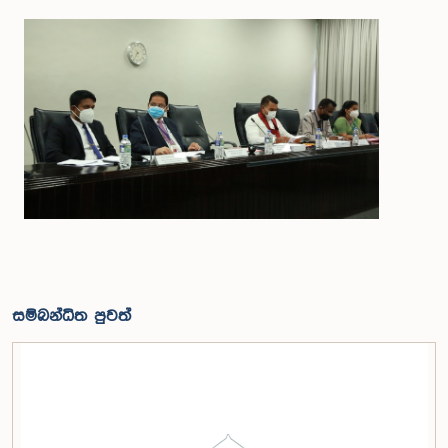
සම්බන්ධිත පුවත්