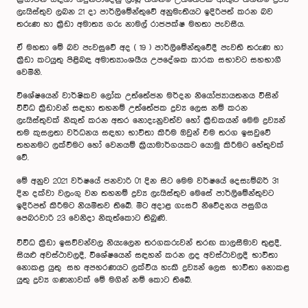
ලැයිස්තුව ලබන 21 දා පාර්ලිමේන්තුවේ අනුමැතියට ඉදිරිපත් කරන බව
තරුණ හා ක්‍රීඩා අමාත්‍ය ගරු නාමල් රාජපක්ෂ මහතා පැවසීය.
ඒ මහතා මේ බව පැවසුවේ අද ( 19 ) පාර්ලිමේන්තුවේදී පැවති තරුණ හා
ක්‍රීඩා කටයුතු පිළිබඳ අමාත්‍යාංශයීය උපදේශක කාරක සභාවට සහභාගී
වෙමිනි.
විශේෂයෙන් වාර්ෂිකව ලෝක උත්තේජන මර්දන නියෝජ්‍යායතනය විසින්
විවිධ ක්‍රීඩාවන් සඳහා තහනම් උත්තේජක ද්‍රව්‍ය ලෙස නම් කරන
ලැයිස්තුවක් නිකුත් කරන අතර නොදැනුවත්ව හෝ ක්‍රීඩකයන් මෙම ද්‍රව්‍යන්
තම කුසලතා වර්ධනය සඳහා භාවිතා කිරීම ඔවුන් එම තරග ඉසවුවේ
තහනමට ලක්වීමට හෝ වෙනයම් ක්‍රියාමාර්ගයකට යොමු කිරීමට හේතුවක්
වේ.
මේ අනුව 2021 වර්ෂයේ ජනවාරි 01 දින සිට මෙම වර්ෂයේ දෙසැම්බර් 31
දින දක්වා වලංගු වන තහනම් ද්‍රව්‍ය ලැයිස්තුව මෙසේ පාර්ලිමේන්තුවට
ඉදිරිපත් කිරීමට නියමිතව තිබේ. මීට අදාළ ගැසට් නිවේදනය පසුගිය
පෙබරවාරි 23 වෙනිදා නිකුත්කොට තිබුණි.
විවිධ ක්‍රීඩා ඉසව්වන්වල නියැලෙන තරගකරුවන් තරඟ කාලසීමාව තුළදී,
සියළු අවස්ථාවලදී, විශේෂයෙන් සඳහන් කරන ලද අවස්ථාවලදී භාවිතා
නොකළ යුතු සහ අපහරණයට ලක්විය හැකි ද්‍රව්‍යන් ලෙස භාවිතා නොකළ
යුතු ද්‍රව්‍ය ගණනාවක් මේ මගින් නම් කොට තිබේ.