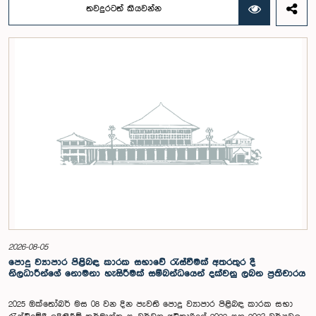
අදාළ සංවිධාන කටයුතු පිළිබඳව සාකච්ඡා කෙරිණි. තරුණ නියෝජිතයන්ගේ
තවදුරටත් කියවන්න
සහභාගීත්වයෙන් විවෘත පාර්ලිමේන්තු සංකල්පය තවදුරටත් ප්‍රවර්ධනය කිරීමේ
අරමුණින් මෙම වැඩමුළු මාලාව සංවිධානය කෙරෙන අතර සංසදයේ සාමාජික
මන්ත්‍රීවරු මෙන්ම ගම්පහ දිස්ත්‍රික් පාර්ලිමේන්තු මන්ත්‍රීවරුන් ද මෙම අවස්ථාවට
සහභාගී වීමට නියමිතය.මෙම වැඩමුළු මගීන් විශේෂයෙන් තරුණ ප්‍රජාව
පාර්ලිමේන්තු කටයුතු, ව්‍යවස්ථාදායක ක්‍රියාවලිය සහ විවෘත පාර්ලිමේන්තු
මූලධර්ම පිළිබඳ දැනුවත් කිරීම මෙන්ම, පාර්ලිමේන්තුව සහ පුරවැසියන් අතර
සම්බන්ධතාව තවදුරටත් ශක්තිමත් කිරීම ද අපේක්ෂා කෙරේ.මෙම රැස්වීමට
සංසදයේ සාමාජික මන්ත්‍රීවරු සහ වැඩමුළු මාලාව සඳහා අනුග්‍රාහකත්වය
සපයන සංවර්ධන සහකරු වන CII (Coalition for Inclusive Impact)
ආයතනයේ නියෝජිතයෝ එක්ව සිටියහ.මෙම වැඩමුළුව සඳහා සහභාගීවීමට
අපේක්ෂා කරන ගම්පහ දිස්ත්‍රික්කයේ වයස අවු 18 – 35 අතර තරුණ තරුණියන්
https://forms.gle/aVp5UzhLbtPSmVap8 සබැඳිය ඔස්සේ අදාළ පෝරමය
සම්පූර්ණ කොට ලියාපදිංචි විය විය යුතුය.
2026-08-05
පොදු ව්‍යාපාර පිළිබඳ කාරක සභාවේ රැස්වීමක් අතරතුර දී
නිලධාරීන්ගේ නොමනා හැසිරීමක් සම්බන්ධයෙන් දක්වනු ලබන ප්‍රතිචාරය
2025 ඔක්තෝබර් මස 08 වන දින පැවති පොදු ව්‍යාපාර පිළිබඳ කාරක සභා