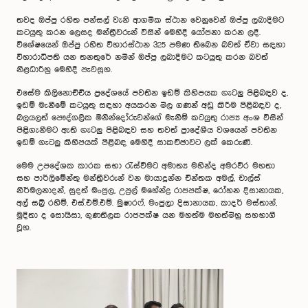
තවද ඔප්පු රහිත පන්සල් වැනි ආගමික ස්ථාන වෙනුවෙන් ඔප්පු ලබාදීමට
කටයුතු කරන ලෙසද මන්ත්‍රීවරුන් විසින් මෙහිදී යෝජනා කරන ලදී.
විශේෂයෙන් ඔප්පු රහිත විහාරස්ථාන 325 පමණ තිබෙන බවත් ඒවා සඳහා
විහාරාධිපති යන තනතුරේ නමින් ඔප්පු ලබාදීමට කටයුතු කරන බවත්
නිළධාරීහු මෙහිදී පැවසූහ.
එසේම කිලිනොච්චිය ප්‍රදේශයේ පවතින ඉඩම් කිහිපයක ගැටලු පිළිබඳව ද,
ඉඩම් මැනීමේ කටයුතු සඳහා අයකරන මිල ගණන් අඩු කිරීම පිළිබඳව ද,
බලයලත් පෞද්ගලික මිනින්දෝරුවන්ගේ මැනීම් කටයුතු රාජ්‍ය අංශ විසින්
පිළිගැනීමට ඇති ගැටලු පිළිබඳව සහ තවත් ප්‍රාදේශීය වශයෙන් පවතින
ඉඩම් ගැටලු කිහිපයක් පිළිබඳ මෙහිදී සාකච්ඡාවට ලක් කෙරුණි.
මෙම උපදේශක කාරක සභා රැස්වීමට අමාත්‍ය මහින්ද අමරවීර මහතා
සහ පාර්ලිමේන්තු මන්ත්‍රීවරුන් වන මායාදුන්න චින්තක අමල්, චාල්ස්
නිර්මලනාදන්, සුදත් මංජුල, උපුල් මහේන්ද්‍ර රාජපක්ෂ, රෝහන දිසානායක,
අල් සබ්‍රි රහීම්, එස්.එම්.එම්. මුෂාරෆ්, මංජුලා දිසානායක, කාදර් මස්තාන්,
මුදිතා ද සොයිසා, ගුණතිලක රාජපක්ෂ යන මහත්ම මහත්මීහු සහභාගී
වූහ.