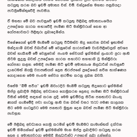
කටයුතු කරන බව ඉඩම් අමාත්‍ය එස්. එම්. චන්ද්‍රසේන මහතා පසුගියදා
පාර්ලිමේන්තුවේදී පැවසීය.
ඒ මහතා මේ බව පැවසුවේ ඉඩම් කටයුතු පිළිබඳ අමාත්‍යාංශයීය
උපදේශක කාරක සභාවේදී පැමිණ සිටි මන්ත්‍රීවරුන් ගෙන ආ
යෝජනාවකට පිළිතුරු ලබාදෙමින්ය.
විශේෂයෙන් ඉඩම් මැනීමේ කටයුතු විධිමත්ව සිදු නොවන බවත් ඉතාමත්
මන්දගාමී බවත් එබැවින් මේ වෙනුවෙන් කාර්‍යක්ෂම වැඩපිළිවෙලක් අවශ්‍ය
බවත් හැකිනම් මේ වෙනුවෙන් ජංගම සේවයක් ඉක්මනින් ලංකාව පුරා ඇති
කිරීම සුදුසු බවත් උපදේශක කාරක සභාවට සහභාගී වූ මන්ත්‍රීවරු
යෝජනා කළහ. මෙහිදී පැමිණ සිටි ඉඩම් අමාත්‍යංශ නිලධාරීන් පැවසුවේ
දැනටමත් නියමු ව්‍යාපෘතියක් ලෙස තිරප්පනේ ප්‍රදේශයේ නවීන තාක්ෂණය
යොදාගෙන මෙම ජංගම සේවය ආරම්භ කරනු ලබන බවයි.
එසේම “බිම් සවිය” ඉඩම් නිවැරදිව මැනීම් කටයුතු සිදුකොට ඉක්මනින්
ඔප්පු ලබාදීම පිළිබඳ අවධානය යොමුකරන ලෙසද පැමිණ සිටි මන්ත්‍රීවරුන්
විසින් මෙහිදී සඳහන් කරන ලදි. මෙම ඉඩම්වල සිටින ජනතාවට බැංකු
ණයක් ගැනීමේදී පවා ගැටලු ඇති වන බවත් වසර 15/20 පමණ කාලයක
සිට මෙම ගැටලුවට මෙම ජනතාව මුහුන දෙන බවත් පැමිණ සිටි මන්ත්‍රීවරු
පැවසූහ.
මේ පිළිබඳ අවධානය යොමු කරමින් ඉඩම් මැනීමට කැමැත්තක් දක්වන
ඉඩම් හිමියන්ගේ ඉඩම් ඉක්මනින්ම මැන ඔප්පු ලබාදීමට කටයුතු කරන
ලෙස ද අමාත්‍යවරයා මෙහිදී නිලධාරීන්ට උපදෙස් ලබා දුන්නේය.