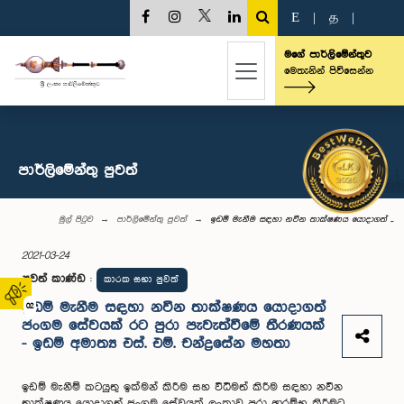
E
|
த
|
මගේ පාර්ලිමේන්තුව
මෙතැනින් පිවිසෙන්න
පාර්ලි‌මේන්තු පුවත්
මුල් පිටුව
පාර්ලි‌මේන්තු පුවත්
ඉඩම් මැනීම සඳහා නවීන තාක්ෂණය යොදාගත් ...
2021-03-24
පුවත් කාණ්ඩ
:
කාරක සභා පුවත්
ඉඩම් මැනීම සඳහා නවීන තාක්ෂණය යොදාගත්
02
ජංගම සේවයක් රට පුරා පැවැත්වීමේ තීරණයක්
- ඉඩම් අමාත්‍ය එස්. එම්. චන්ද්‍රසේන මහතා
ඉඩම් මැනීම් කටයුතු ඉක්මන් කිරීම සහ විධිමත් කිරීම සඳහා නවීන
තාක්ෂණය යොදාගත් ජංගම සේවයක් ලංකාව පුරා ආරම්භ කිරීමට