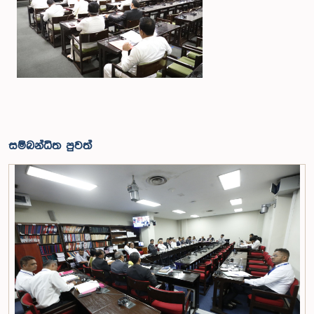
සම්බන්ධිත පුවත්