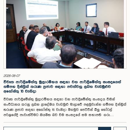
සංවිධාන විසින් ඉදිරිපත් කර ඇති යෝජනා 31ක් පදනම් කර ගනිමින් මැතිවරණ
ප්‍රතිසංස්කරණ සම්බන්ධයෙන් දීර්ඝ ලෙස සාකච්ඡා කෙරිණි.සාකච්ඡාවේදී පළාත්
පාලන මැතිවරණ ක්‍රමය සඳහා මිශ්‍ර මැතිවරණ ක්‍රමයක් හඳුන්වා දීම, සුළු පක්ෂ
හා සුළුතර කණ්ඩායම්වල නියෝජනය තහවුරු කිරීම, කාන්තා නියෝජනය
වැඩිදියුණු කිරීම, විද්‍යුත් ඡන්ද ක්‍රමවේදයක් හඳුන්වා දීම සහ කල්තියා ඡන්දය
ප්‍රකාශ කිරීමේ පහසුකම් සැලසීම ඇතුළු යෝජනා පිළිබඳව අවධානය යොමු
විය. එමෙන්ම විදේශගත ශ්‍රී ලාංකිකයන්ට ඡන්ද අයිතිය ලබාදීම සම්බන්ධයෙන්
වන යෝජනා පිළිබඳව ද සලකා බැලුණු අතර, ඒ සඳහා අවශ්‍ය නීතිමය හා
පරිපාලනමය ප්‍රතිපාදන පිළිබඳ වැඩිදුර අධ්‍යයනය කිරීමේ අවශ්‍යතාව
අවධාරණය කෙරිණි.කාරක සභාව විසින් පත් කළ විශේෂඥ මණ්ඩලය මඟින්
ලැබී ඇති යෝජනා 31 සහ පූර්ව පාර්ලිමේන්තු තේරීම් කාරක සභා වාර්තා
විශ්ලේෂණය කර ප්‍රායෝගික නිර්දේශ සහිත වාර්තාවක් සකස් කිරීමට නියමිත
අතර, එම නිර්දේශ සමාලෝචනය කිරීම සඳහා ඉදිරි කටයුතු සිදු කිරීමට කාරක
සභාව තීරණය කළේය.මෙම රැස්වීමට කාරක සභා සාමාජික ගරු අමාත්‍ය
ආචාර්ය උපාලි පන්නිලගේ මහතා සහ ගරු පාර්ලිමේන්තු මන්ත්‍රීවරුන් වන රවී
2026-08-07
කරුණානායක, රුවන්තිලක ජයකොඩි සහ කදිරවේලු ෂන්මුගම් කුගදාසන් යන
විවෘත පාර්ලිමේන්තු මුලාරම්භය සඳහා වන පාර්ලිමේන්තු සංසදයෙන්
මහත්වරු සහභාගී වූහ.
ගම්පහ දිස්ත්‍රික් තරුණ ප්‍රජාව සඳහා පවත්වනු ලබන වැඩමුළුව
අගෝස්තු 16 වැනිදා
විවෘත පාර්ලිමේන්තු මුලාරම්භය සඳහා වන පාර්ලිමේන්තු සංසදය විසින්
සංවිධානය කරනු ලබන ප්‍රාදේශීය වැඩමුළු මාලාවේ පළමුවැන්න ගම්පහ දිස්ත්‍රික්
තරුණ ප්‍රජාව සඳහා අගෝස්තු 16 වැනිදා මීගමුව ජෙට්වින් බ්ලූ හෝටල්
පරිශ්‍රයේදී පැවැත්වීමට නියමිත බව එම සංසදයේ සම සභාපති ගරු
පාර්ලිමේන්තු මන්ත්‍රී ෂානක්කියන් රාජපුත්තිරන් රාසමාණික්කම් මහතා පැවසීය.ඒ
මහතාගේ ප්‍රධානත්වයෙන් 2026.08.05 දින පැවති එම සංසදයේ රැස්වීමේදී මීට