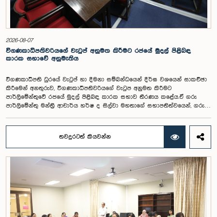
2026-08-07
විගණකාධිපතිවරියගේ වැටුප් අනුමත කිරීමට රජයේ මුදල් පිළිබඳ
කාරක සභාවේ අනුමැතිය
විගණකාධිපති ධුරයේ වැටුප් හා දීමනා සම්බන්ධයෙන් දීර්ඝ වශයෙන් සාකච්ඡා
කිරීමෙන් අනතුරුව, විගණකාධිපතිවරියගේ වැටුප අනුමත කිරීමට
පාර්ලිමේන්තුවේ රජයේ මුදල් පිළිබඳ කාරක සභාව තීරණය කළේය.ඒ ගරු
පාර්ලිමේන්තු මන්ත්‍රී ආචාර්ය හර්ෂ ද සිල්වා මහතාගේ සභාපතිත්වයෙන්, ගරු
නියෝජ්‍ය අමාත්‍යවරුන් වන චතුරංග අබේසිංහ, නිශාන්ත ජයවීර, ගරු
පාර්ලිමේන්තු මන්ත්‍රීවරුන් වන රවී කරුණානායක, නිමල් පලිහේන, විජේසිරි
බස්නායක, එම්.කේ.එම්. අස්ලම්, තිලිණ සමරකෝන් සහ චම්පික හෙට්ටිආරච්චි
තවදුරටත් කියවන්න
යන මහත්ම මහත්මීන්ගේ සහභාගීත්වයෙන් මෙම කාරක සභාව
පාර්ලිමේන්තුවේදී පසුගියදා (04) රැස්වූ අවස්ථාවේදීය. ශ්‍රී ලංකා ප්‍රජාතාන්ත්‍රික
සමාජවාදී ජනරජයේ ආණ්ඩුක්‍රම ව්‍යවස්ථාවේ 153(2) ව්‍යවස්ථාව ප්‍රකාරව
විගණකාධිපති ධුරයේ වැටුප් සම්බන්ධයෙන් අදාළ යෝජනාව කාරක සභාවේ
අවධානයට යොමු කර තිබිණි.එහිදී විගණකාධිපතිවරියගේ වගකීම්, රාජ්‍ය මූල්‍ය
අධීක්ෂණය හා විගණන ක්ෂේත්‍රයේ ස්වාධීනත්වය ඇතුළු කරුණු සැලකිල්ලට
ගනිමින් වැටුප් මට්ටම පිළිබඳව කාරක සභා සභාපතිවරයා ඇතුළු මන්ත්‍රීවරුන්
විසින් අදහස් හා යෝජනා ඉදිරිපත් කරන ලදී. ආණ්ඩුක්‍රම ව්‍යස්ථාවේ 170 වෙනි
ව්‍යවස්ථාව ප්‍රකාරව විගණකාධිපති රාජ්‍ය සේවකයකු නොවන බවත් පවත්නා