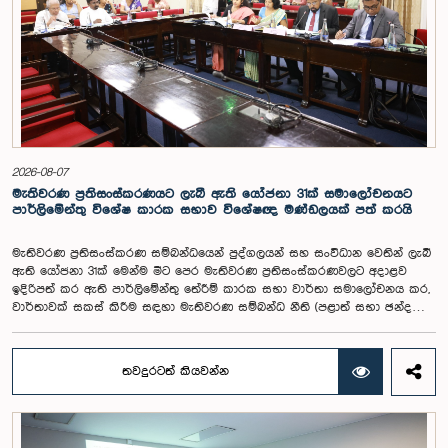
රාජ්‍ය වැටුප් පරිමාණයෙන් බැහැරව විගණකාධිපතිවරයාගේ වැටුප සඳහා
විශේෂ සැලකිල්ලක් යොමු කළ හැකි බවත් මෙහිදි වැඩිදුරටත් අදහස් දක්වමින්
කාරක සභාව පවසා සිටියේය. යොජිත වැටුප, මීට පෙර සිටි
විගණකාධිපතිවරුන්ගේ වැටුප් ද සලකා බලමින් මෙම තිරණයට එළඹුණ බව
නිලධාරීන් විසින් පවසන ලදී. මිට පෙර, එය ජාතික වැටුප් හා සේවක සංඛ්‍යා
කොමිෂන් සභාවෙන් තිරණය කළ ද වර්තමානයේ එවැනි කොමිසමක් නොමැති
බවත් නිලධාරීහු සදහන් කළහ.විගණකාධිපතිවරිය සඳහා යෝජිත වැටුප්
මට්ටම අනුමත කළ ද, එම තනතුරට පැවරී ඇති වගකීම් සහ කාර්යභාරය
සැලකිල්ලට ගනිමින් වැටුප තවදුරටත් ඉහළ මට්ටමක පැවතිය යුතු බවට කාරක
සභා සභාපතිවරයා ඇතුළු මන්ත්‍රීවරුන්ගේ අදහස විය. ඒ අනුව, අදාළ වැටුප්
2026-08-07
මට්ටම සම්බන්ධයෙන් ඉදිරියේදී තවදුරටත් අවධානය යොමු කර අවශ්‍ය තීරණ
මැතිවරණ ප්‍රතිසංස්කරණයට ලැබී ඇති යෝජනා 31ක් සමාලෝචනයට
ගැනීමේ අවශ්‍යතාව ද කාරක සභාවේදී පෙන්වා දුන් අතර ස්ථිර සහ ස්වධින
පාර්ලිමේන්තු විශේෂ කාරක සභාව විශේෂඥ මණ්ඩලයක් පත් කරයි
වැටුප් හා සේවක සංඛ්‍යා කොමිෂන් සභාවක් ස්ථාපිත කරන ලෙස කාරක
සභාවේ සභාපති යෝජනා කළේය.
මැතිවරණ ප්‍රතිසංස්කරණ සම්බන්ධයෙන් පුද්ගලයන් සහ සංවිධාන වෙතින් ලැබී
ඇති යෝජනා 31ක් මෙන්ම මීට පෙර මැතිවරණ ප්‍රතිසංස්කරණවලට අදාළව
ඉදිරිපත් කර ඇති පාර්ලිමේන්තු තේරීම් කාරක සභා වාර්තා සමාලෝචනය කර,
වාර්තාවක් සකස් කිරීම සඳහා මැතිවරණ සම්බන්ධ නීති (පළාත් සභා ඡන්ද
විමසීමට අදාළ නීති හැර) සමාලෝචනය කර පාර්ලිමේන්තුවට වාර්තා කිරීම සහ
ඒ පිළිබඳ යෝජනා හා නිර්දේශ ඉදිරිපත් කිරීම සඳහා වන පාර්ලිමේන්තු විශේෂ
කාරක සභාව විසින් විශේෂඥ මණ්ඩලයක් පත් කරන ලදී.ඒ මෙම විශේෂ
තවදුරටත් කියවන්න
කාරක සභාව රාජ්‍ය පරිපාලන, පළාත් සභා සහ පළාත් පාලන ගරු අමාත්‍ය
මහාචාර්ය ඒ.එච්.එම්.එච්. අබයරත්න මහතාගේ සභාපතිත්වයෙන්
පාර්ලිමේන්තුවේදී පසුගියදා රැස් වූ අවස්ථාවේදීය.එහිදී 2004, 2007 සහ 2022
වසරවල පාර්ලිමේන්තු තේරීම් කාරක සභා වාර්තා මෙන්ම පුද්ගලයන් හා