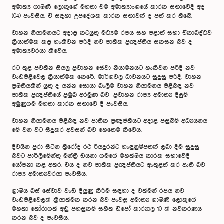
අමාත්‍ය ගාමිණී ලොකුගේ මහතා එම අමාත්‍යාංශයේ කාරක සභාවේදී අද
(04) පැවසීය. ඒ සඳහා උපදේශක කාරක සභාවක් ද පත් කර තිබේ.
වාහන නියාමනයට අදාළ කටයුතු මධ්‍යම රජය සහ පළාත් සභා ඒකාබද්ධව
ක්‍රියාත්මක කළ හැකිවන පරිදි නව ජාතික ප්‍රඥප්තිය සකසන බව ද
අමාත්‍යවරයා කීවේය.
රට තුළ පවතින සියලු ප්‍රවාහන සේවා නියාමනයට හැකිවන පරිදි නව
වැඩපිළිවෙල ක්‍රියාත්මක කෙරේ. මාර්ගවල ධාවනයට සුදුසු පරිදි, වාහන
ප්‍රමිතියකින් යුතු ද යන්න සොයා බැලීම වාහන නියාමනය පිළිබඳ නව
ජාතික ප්‍රඥප්තියේ ප්‍රමුඛ අරමුණ බව ප්‍රවාහන රාජ්‍ය අමාත්‍ය දිලුම්
අමුණුගම මහතා කාරක සභාවේ දී පැවසීය.
වාහන නියාමනය පිළිබඳ නව ජාතික ප්‍රඥප්තියට අදාළ පසුබිම් අධ්‍යයනය
මේ වන විට සිදුකර අවසන් බව හෙතෙම කීවේය.
දිවයින පුරා සිටින ත්‍රීරෝද රථ රියදුරන්ට හැඳුනුම්පතක් ලබා දීම සුදුසු
බවට පාර්ලිමේන්තු මන්ත්‍රී ඩයනා ගමගේ මහත්මිය කාරක සභාවේදී
යෝජනා කළ අතර, එය ද නව ජාතික ප්‍රඥප්තියට ඇතුළත් කර ඇති බව
රාජ්‍ය අමාත්‍යවරයා පැවසීය.
ග්‍රාමීය බස් සේවාව වැඩි දියුණු කිරීම සඳහා ද වත්මන් රජය නව
වැඩපිළිවෙලක් ක්‍රියාත්මක කරන බව පැවසූ අමාත්‍ය ගාමීණි ලොකුගේ
මහතා තෝරාගත් අඩු පහසුකම් සහිත ඩිපෝ කාර්‍යාල 10 ක් නවීකරණය
කරන බව ද පැවසීය.