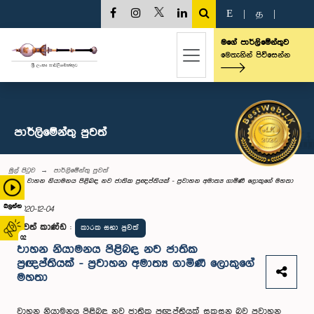
E
|
த
|
මගේ පාර්ලිමේන්තුව
මෙතැනින් පිවිසෙන්න
පාර්ලි‌මේන්තු පුවත්
මුල් පිටුව
පාර්ලි‌මේන්තු පුවත්
වාහන නියාමනය පිළිබඳ නව ජාතික ප්‍රඥප්තියක් - ප්‍රවාහන අමාත්‍ය ගාමිණී ලොකුගේ මහතා
බලන්න
2020-12-04
පුවත් කාණ්ඩ
:
කාරක සභා පුවත්
02
වාහන නියාමනය පිළිබඳ නව ජාතික
ප්‍රඥප්තියක් - ප්‍රවාහන අමාත්‍ය ගාමිණී ලොකුගේ
මහතා
වාහන නියාමනය පිළිබඳ නව ජාතික ප්‍රඥප්තියක් සකසන බව ප්‍රවාහන