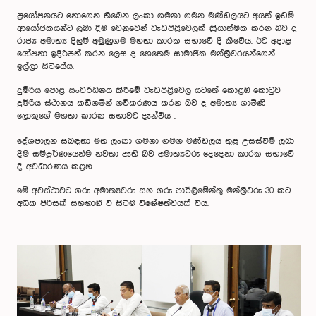
ප්‍රයෝජනයට නොගෙන තිබෙන ලංකා ගමනා ගමන මණ්ඩලයට අයත් ඉඩම්
ආයෝජකයන්ට ලබා දීම වෙනුවෙන් වැඩපිළිවෙලක් ක්‍රියාත්මක කරන බව ද
රාජ්‍ය අමාත්‍ය දිලුම් අමුණුගම මහතා කාරක සභාවේ දී කීවේය. ඊට අදාළ
යෝජනා ඉදිරිපත් කරන ලෙස ද හෙතෙම සාමාජික මන්ත්‍රීවරයන්ගෙන්
ඉල්ලා සිටියේය.
දුම්රිය පොළ සංවර්ධනය කිරීමේ වැඩපිළිවෙල යටතේ කොළඹ කොටුව
දුම්රිය ස්ථානය කඩිනමින් නවීකරණය කරන බව ද අමාත්‍ය ගාමිණි
ලොකුගේ මහතා කාරක සභාවට දැන්වීය .
දේශපාලන සබඳතා මත ලංකා ගමනා ගමන මණ්ඩලය තුළ උසස්වීම් ලබා
දීම සම්පූර්ණයෙන්ම නවතා ඇති බව අමාත්‍යවරු දෙදෙනා කාරක සභාවේ
දී අවධාරණය කළහ.
මේ අවස්ථාවට ගරු අමාත්‍යවරු සහ ගරු පාර්ලිමේන්තු මන්ත්‍රීවරු 30 කට
අධික පිරිසක් සහභාගී වී සිටීම විශේෂත්වයක් විය.