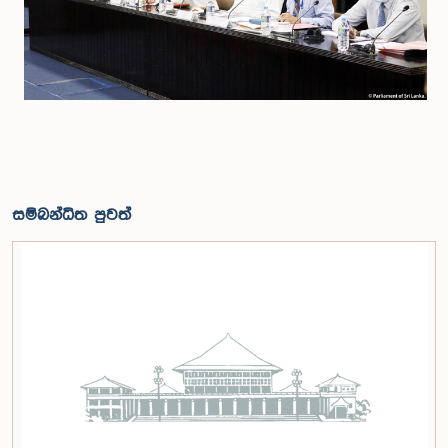
සම්බන්ධිත පුවත්