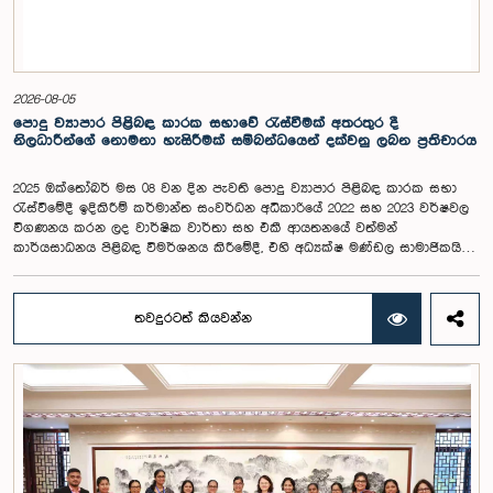
2026-08-05
පොදු ව්‍යාපාර පිළිබඳ කාරක සභාවේ රැස්වීමක් අතරතුර දී
නිලධාරීන්ගේ නොමනා හැසිරීමක් සම්බන්ධයෙන් දක්වනු ලබන ප්‍රතිචාරය
2025 ඔක්තෝබර් මස 08 වන දින පැවති පොදු ව්‍යාපාර පිළිබඳ කාරක සභා
රැස්වීමේදී ඉදිකිරීම් කර්මාන්ත සංවර්ධන අධිකාරියේ 2022 සහ 2023 වර්ෂවල
විගණනය කරන ලද වාර්ෂික වාර්තා සහ එකී ආයතනයේ වත්මන්
කාර්යසාධනය පිළිබඳ විමර්ශනය කිරීමේදී, එහි අධ්‍යක්ෂ මණ්ඩල සාමාජිකයින්
දෙදෙනෙකුගේ හැසිරීම පිළිබඳව පොදු ව්‍යාපාර පිළිබඳ කාරක සභාවේ
අවධානය යොමු ව තිබේ. මෙම රැස්වීම සඳහා සහභාගී වූ නිලධාරීන් අතරින්
එක් අයෙකු, පාර්ලිමේන්තු කාරක සභා රැස්වීම් සඳහා සහභාගී වීමේ දී
තවදුරටත් කියවන්න
නිලධාරීන් විසින් තම ඇඳුම් පැළඳුම් සම්බන්ධයෙන් පිළිපැදිය යුතු වන
නිර්නායකයන්ගෙන් බැහැරව, එකී අවස්ථාවට නුසුදුසු ආකාරයෙන් සැරසී
රැස්වීමට සහභාගී වී සිටි බව කාරක සභාව විසින් නිරීක්ෂණය කරන ලදී.
තවද, ඉහත කී නිලධාරීන් දෙදෙනාම පාර්ලිමේන්තු සම්ප්‍රදායට හා
ක්‍රියාපටිපාටියට පටහැනි අයුරින් සභාපතිවරයාගේ පූර්ව අවසරයකින් තොරව
කාරක සභා රැස්වීමෙන් බැහැර ගොස් ඇති බව ද කාරක සභාව විසින් සඳහන්
කරන ලදී. මෙම සිද්ධීන් සම්බන්ධයෙන් පොදු ව්‍යාපාර පිළිබඳ කාරක සභාවේ
සභාපතිවරයා විසින් මතු කරන ලද වරප්‍රසාද පිළිබඳ ගැටළුවට අනුව,
පාර්ලිමේන්තුවට අපහාස කිරීමේ චෝදනාව යටතේ එම නිලධාරීන් දෙදෙනා 2026