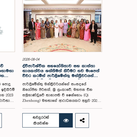
2026-08-04
වේ
ද්විපාර්ශ්වික සහයෝගිතාව සහ කාන්තා
ේ නොමනා
නායකත්වය ශක්තිමත් කිරීමට නව මංපෙත්
බන
විවර කරමින් පාර්ලිමේන්තු මන්ත්‍රීවරියන්ගේ
සංසදයේ නිල චීන සංචාරය සාර්ථකව
ි පොදු
පාර්ලිමේන්තු මන්ත්‍රීවරියන්ගේ සංසදයේ
අවසන් වෙයි
ඉදිකිරීම්
නියෝජිත පිරිසක්, ශ්‍රී ලංකාවේ, මහජන චීන
සහ 2023
සමූහාණ්ඩුවේ තානාපති චී ෂෙන්හොං (Qi
ාර්තා
Zhenhong) මහතාගේ ආරාධනයකට අනුව 2026
ධනය
ජූලි 25 සිට අගෝස්තු 02 දක්වා චීනයේ සිදු කළ
්ෂ
නිල සංචාරය සාර්ථකව අවසන් කළහ.මෙම
සිරීම
නියෝජිත පිරිසට කාන්තා හා ළමා කටයුතු ගරු
තවදුරටත්
 සභාවේ
අමාත්‍ය සරෝජා සාවිත්‍රි පෝල්රාජ් මහත්මිය
කියවන්න
 සඳහා
නායකත්වය ලබා දුන් අතර, ගරු පාර්ලිමේන්තු
ු,
මන්ත්‍රීවරියන් වන රෝහිණී කුමාරි විජේරත්න,