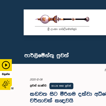
පාර්ලි‌මේන්තු පුවත්
ම
බලන්න
2020-12-08
පුවත් කාණ්ඩ
:
කාරක සභා පුවත්
02
කඩවත සිට මීරිගම දක්වා අධි
වර්තාවක් කැඳවයි