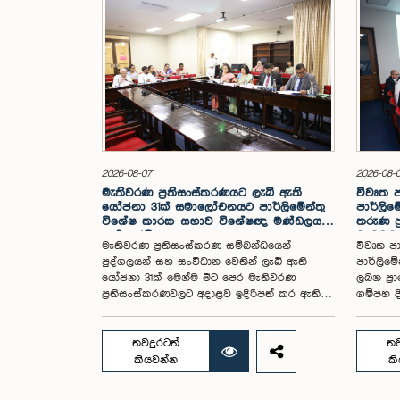
2026-08-07
2026-08-
මැතිවරණ ප්‍රතිසංස්කරණයට ලැබී ඇති
විවෘත 
යෝජනා 31ක් සමාලෝචනයට පාර්ලිමේන්තු
පාර්ලිමේ
විශේෂ කාරක සභාව විශේෂඥ මණ්ඩලයක්
තරුණ ප
පත් කරයි
වැඩමුළු
මැතිවරණ ප්‍රතිසංස්කරණ සම්බන්ධයෙන්
විවෘත ප
පුද්ගලයන් සහ සංවිධාන වෙතින් ලැබී ඇති
පාර්ලිම
යෝජනා 31ක් මෙන්ම මීට පෙර මැතිවරණ
ලබන ප්‍
ප්‍රතිසංස්කරණවලට අදාළව ඉදිරිපත් කර ඇති
ගම්පහ දි
පාර්ලිමේන්තු තේරීම් කාරක සභා වාර්තා
16 වැනිද
සමාලෝචනය කර, වාර්තාවක් සකස් කිරීම
පරිශ්‍රය
සඳහා මැතිවරණ සම්බන්ධ නීති (පළාත් සභා
සංසදයේ 
තවදුරටත්
තව
ඡන්ද විමසීමට අදාළ නීති හැර) සමාලෝචනය
ෂානක්කි
කියවන්න
ක
කර පාර්ලිමේන්තුවට වාර්තා කිරීම සහ ඒ
පැවසීය.ඒ
පිළිබඳ යෝජනා හා නිර්දේශ ඉදිරිපත් කිරීම
දින පැව