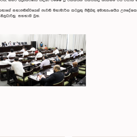
 හැකි බවත්, නගර අලංකරණය සඳහා විශේෂ වූ ඒකකයක් සකස්කළ හැකිනම් එය වඩාත් 
්දු මහතාගේ සභාපතිත්වයෙන් පැවති මහාමාර්ග කටයුතු පිළිබඳ අමාත්‍යංශයීය උපදේශ
 නිලධාරීහු සහභාගි වූහ.