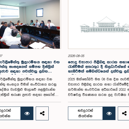
07
2026-08-05
පාර්ලිමේන්තු මුලාරම්භය සඳහා වන
පොදු ව්‍යාපාර පිළිබඳ කාරක සභා
න්තු සංසදයෙන් ගම්පහ දිස්ත්‍රික්
රැස්වීමක් අතරතුර දී නිලධාරීන්ග
්‍රජාව සඳහා පවත්වනු ලබන
හැසිරීමක් සම්බන්ධයෙන් දක්වනු ල
ව අගෝස්තු 16 වැනිදා
ප්‍රතිචාරය
ාර්ලිමේන්තු මුලාරම්භය සඳහා වන
2025 ඔක්තෝබර් මස 08 වන දින පැවත
ේන්තු සංසදය විසින් සංවිධානය කරනු
ව්‍යාපාර පිළිබඳ කාරක සභා රැස්වීමේදී 
රාදේශීය වැඩමුළු මාලාවේ පළමුවැන්න
කර්මාන්ත සංවර්ධන අධිකාරියේ 2022 
ස්ත්‍රික් තරුණ ප්‍රජාව සඳහා අගෝස්තු
වර්ෂවල විගණනය කරන ලද වාර්ෂික ව
ා මීගමුව ජෙට්වින් බ්ලූ හෝටල්
සහ එකී ආයතනයේ වත්මන් කාර්යසා
ේදී පැවැත්වීමට නියමිත බව එම
පිළිබඳ විමර්ශනය කිරීමේදී, එහි අධ්‍යක
සම සභාපති ගරු පාර්ලිමේන්තු මන්ත්‍රී
මණ්ඩල සාමාජිකයින් දෙදෙනෙකුගේ හැ
දුරටත්
තවදුරටත්
යන් රාජපුත්තිරන් රාසමාණික්කම් මහතා
පිළිබඳව පොදු ව්‍යාපාර පිළිබඳ කාරක
ියවන්න
කියවන්න
 මහතාගේ ප්‍රධානත්වයෙන් 2026.08.05
අවධානය යොමු ව තිබේ. මෙම රැස්වීම
ති එම සංසදයේ රැස්වීමේදී මීට අදාළ
සහභාගී වූ නිලධාරීන් අතරින් එක් අයෙක