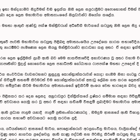
 ඉතා මන්දගාමීව සිදුවීමත් එහි ඉලක්ක නිසි ලෙස සපුරාලීමට අපොහොසත් වීමත් පි
 ලබා දෙන ලෙස මහාමාර්ග අමාත්‍යාංශයේ නිලධාරීන්ට නියෝග කළේය.
ර රාජපක්ෂ මහතා ඇතුළු ආණ්ඩු පක්ෂ මන්ත්‍රීවරුන් අධිවේගී මාර්ගයේ කටයුතු නිසි ලෙස
්තුවේ පැවති මහාමාර්ග කටයුතු පිළිබඳ අමාත්‍යංශයීය උපදේශක කාරක සභාවේදීය
තු නැරඹීමට පැමිණෙන ලෙස සියලු මන්ත්‍රීවරුන්ට ආරාධනා කළ අතර ඒ සඳහා ඉක්
ිදු කරන ලෙස ඉල්ලීමක් ලැබී ඇති බව මෙම සාකච්ඡාවේදී අනාවරණය වූ අතර වහාම 
යාපෘතීන්ට මුදල් නොගෙවන ලෙස ජනාධිපති ‍ගෝඨාභය රාජපක්ෂ මහතා උපදෙස් දී ඇ
්ග සංවර්ධන වැඩසටහනට නුසුදුසු ‍කොන්ත්‍රාත්කරුවන් යොදා ගැනීම නිසා ගැටලු රැසක
ගේ ගිවිසුම් තහනම් කිරීමටත් එම කොන්ත්‍රාත්කරුවන් අසාධු ලේඛන ගත කරන ල
 ඒවා සම්පූර්ණ කිරීම මහාමාර්ග අමාත්‍යංශයේ ඉදිකිරීම් අංශය වෙත භාරදෙන බවද 
පිළිසකර කර දෙන ලෙසද අනුරාධපුර දිස්ත්‍රික්කයේ දුෂ්කර ගම්මාන සඳහා පිවිසුම්
වේ අවධානය යොමු කර වූ අතර ඒ සඳහා කඩිනම් විසඳුම් ලබාදීමට මහාමාර්ග අමාත්‍ය
 ප්‍රධාන පාලම යනාදී පාලම් ප්‍රතිසංස්කරණයටද , හිමදුම ආසනයේ ඇති විශාල ම
 මෙම කාරක සභාවේ අවධානයට යොමු කරවන ලදී.
ගය, යටියන්තොට ආසනයේ මාර්ග, පොළොන්නරුව අරලගංවිල මාර්ගය, වැලිකන්දේ සි
ණු අතර නාගරික ප්‍රදේශවල ඇති කාණු පද්ධති සහ පිරිසිදු කිරීමේ කටයුතු සි