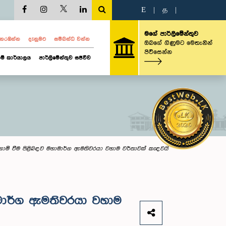
E
|
த
|
මගේ පාර්ලිමේන්තුව
ව නරඹන්න
දැනුමට
සම්බන්ධ වන්න
ඔබගේ ගිණුමට මෙතැනින්
පිවිසෙන්න
ම් කාර්යාලය
පාර්ලිමේන්තුව සජීවීව
ගාමි වීම පිළිබඳව මහාමාර්ග ඇමතිවරයා වහාම වර්තාවක් කැඳවයි
ාමාර්ග ඇමතිවරයා වහාම