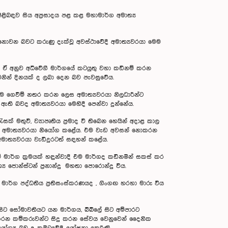
ළිබඳව සිය අප්‍රසාදය පළ කළ මහාමාර්ග අමාත්‍ය
 සිදු නොවන බවට කරුණු දැක්වූ අවස්ථාවේදී අමාත්‍යවරයා මෙම
. ඒ අනුව අධිවේගී මාර්ගයේ කටයුතු වහා කඩිනම් කරන
මනින් දිනයක් ද ලබා දෙන බව පැවසුවේය.
එම ගෙවීම් නතර කරන ලෙස අමාත්‍යවරයා නිලධාරීන්ට
ති බවද අමාත්‍යවරයා මෙහිදී පෙන්වා දුන්නේය.
් මතුවී, ව්‍යාපෘතිය ප්‍රමාද වී තිබෙන හෙයින් අදාළ කාල
ෙසත් අමාත්‍යවරයා නියෝග කළේය. එම වැඩ අවසන් නොකරන
අමාත්‍යවරයා වැඩිදුරටත් සඳහන් කළේය.
 මාර්ග ක්‍රමයක් හඳුන්වාදී එම මාර්ගද කඩිනමින් සකස් කර
 ජොන්ස්ටන් ප්‍රනාන්දු මහතා පොරොන්දු විය.
ාර්ග පද්ධතිය ප්‍රතිසංස්කරණයද , ගිංගඟ හරහා මාරු විය
ට සෝමාවතියට යන මාර්ගය, බිබිලේ සිට අම්පාරට
දු කරන කම්කරුවන්ට සිදු කරන සේවය වෙනුවෙන් දෛනික