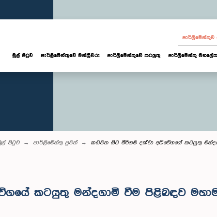
පාර්ලි‌මේන්තු
මුල් පිටුව
පාර්ලි‌මේන්තුවේ මන්ත්‍රීවරු
පාර්ලිමේන්තුවේ කටයුතු
පාර්ලිමේන්තු මහලේක
ුල් පිටුව
පාර්ලි‌මේන්තු පුවත්
කඩවත සිට මීරිගම දක්වා අධිවේගයේ කටයුතු මන්ද
වේගයේ කටයුතු මන්දගාමි වීම පිළිබඳව මහ