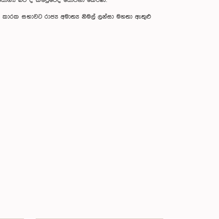
යෝග්‍ය බව ද කමිටුවේදී යෝජනා කෙරිණි.
ක කාරක සභාවට රාජ්‍ය අමාත්‍ය නිමල් ලන්සා මහතා ඇතුළු