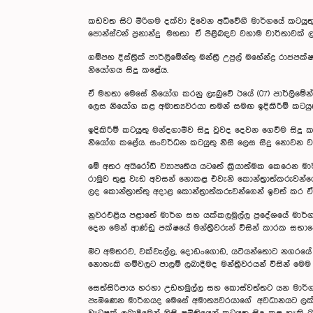
කඩවත සිට මීරිගම දක්වා දිවෙන අධිවේගී මාර්ගයේ කටයුතු
ජොන්ස්ටන් ප්‍රනාන්දු මහතා ඒ පිළිබඳව වහාම වාර්තාවක්
ගම්පහ දිස්ත්‍රික් පාර්ලිමේන්තු මන්ත්‍රී උපුල් මහේන්ද්‍
නියෝගය සිදු කළේය.
ඒ මහතා මෙසේ නියෝග කරනු ලැබුවේ ඊයේ (07) පාර්ලිමේන
ලෙස නියෝග කළ අමාත්‍යවරයා තමන් සමඟ ඉදිකිරීම් කටයු
ඉදිකිරීම් කටයුතු මන්දගාමීව සිදු වුවද දෙවන ගෙවීම ස
නියෝග කළේය. සංවර්ධන කටයුතු නිසි ලෙස සිදු නොවන ව්‍
මේ අතර අයිරෝඩ් ව්‍යාපෘතිය යටතේ ක්‍රියාත්මක කෙරෙන මාර
රාමුව තුළ වැඩ අවසන් නොකළ එවැනි කොන්ත්‍රාත්කරුවන්
ලද කොන්ත්‍රාත්තු අදාළ කොන්ත්‍රාත්කරුවන්ගෙන් ඉවත් කර
නුවරඑළිය පළාතේ මාර්ග සහ යක්කලමුල්ල ප්‍රදේශයේ මාර්ග 
දෙන මෙන් ආණ්ඩු පක්ෂයේ මන්ත්‍රීවරුන් විසින් කාරක සභා
මීට අමතරව, වක්වැල්ල, දොඩංගොඩ, යටියන්තොට නගරයේ ඇති
නොහැකි ගම්වලට පාලම් ලබාදීමද මන්ත්‍රීවරයන් විසින්
‍සෙත්සිරිපාය හරහා උඩහමුල්ල සහ කොස්වත්තට යන මාර්
පැමි‍ණෙන මාර්ගයද මෙසේ අමාත්‍යවරයාගේ අවධානයට ලක්වු