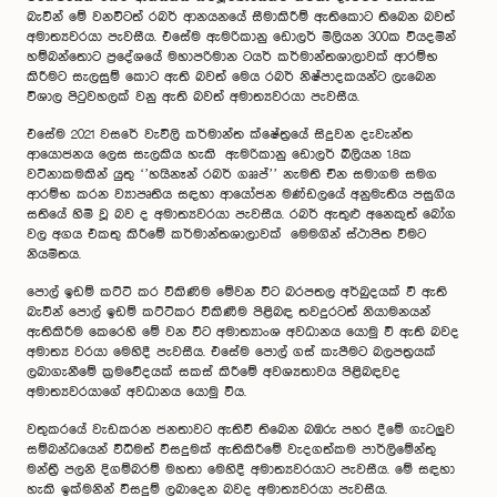
බැවින් මේ වනවිටත් රබර් ආනයනයේ සීමාකිරීම් ඇතිකොට තිබෙන බවත්
අමාත්‍යවරයා පැවසීය. එසේම ඇමරිකානු ඩොලර් මිලියන 300ක වියදමින්
හම්බන්තොට ප්‍රදේශයේ මහාපරිමාන ටයර් කර්මාන්තශාලාවක් ආරම්භ
කිරීමට සැලසුම් කොට ඇති බවත් මෙය රබර් නිෂ්පාදකයන්ට ලැබෙන
විශාල පිටුවහලක් වනු ඇති බවත් අමාත්‍යවරයා පැවසීය.
එසේම 2021 වසරේ වැවිලි කර්මාන්ත ක්ෂේත්‍රයේ සිදුවන දැවැන්ත
ආයොජනය ලෙස සැලකිය හැකි ඇමරිකානු ඩොලර් බිලියන 1.8ක
වටිනාකමකින් යුතු ‘’හයිනෑන් රබර් ගෲප්’’ නැමති චීන සමාගම සමග
ආරම්භ කරන ව්‍යාපෘතිය සඳහා ආයෝජන මණ්ඩලයේ අනුමැතිය පසුගිය
සතියේ හිමි වූ බව ද අමාත්‍යවරයා පැවසීය. රබර් ඇතුළු අනෙකුත් බෝග
වල අගය එකතු කිරීමේ කර්මාන්තශාලාවක් මෙමගින් ස්ථාපිත වීමට
නියමිතය.
පොල් ඉඩම් කට්ටි කර විකිණිම මේවන විට බරපතල අර්බුදයක් වී ඇති
බැවින් පොල් ඉඩම් කට්ටිකර විකිණීම පිළිබඳ තවදුරටත් නියාමනයන්
ඇතිකිරීම කෙරෙහි මේ වන විට අමාත්‍යාංශ අවධානය යොමු වී ඇති බවද
අමාත්‍ය වරයා මෙහිදී පැවසීය. එසේම පොල් ගස් කැපීමට බලපත්‍රයක්
ලබාගැනීමේ ක්‍රමවේදයක් සකස් කිරීමේ අවශ්‍යතාවය පිළිබඳවද
අමාත්‍යවරයාගේ අවධානය යොමු විය.
වතුකරයේ වැඩකරන ජනතාවට ඇතිවී තිබෙන බඹරු පහර දීමේ ගැටලුව
සම්බන්ධයෙන් විධිමත් විසදුමක් ඇතිකිරීමේ වැදගත්කම පාර්ලිමේන්තු
මන්ත්‍රී පලනි දිගම්බරම් මහතා මෙහිදී අමාත්‍යවරයාට පැවසීය. මේ සඳහා
හැකි ඉක්මනින් විසදුම් ලබාදෙන බවද අමාත්‍යවරයා පැවසීය.