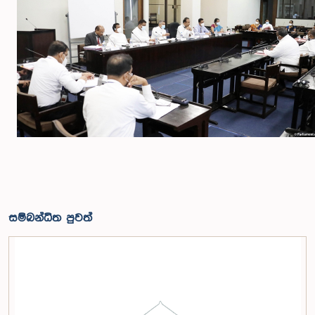
සම්බන්ධිත පුවත්