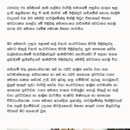
රජයටද 51% අයිතියක් ඇති ගල්ඔය වැවිලි සමාගමේ පසුගිය කාලය තුළ
දැඩි අක්‍රමිකතා සිදු වී ඇති බැවින් මේ පිළිබඳව කඩිනම්න් සොයා බැලීම
වැදගත් වන බව මෙහිදී පාර්ලිමේන්තු මන්ත්‍රී මධුර විතානගේ මහතා
අවධාරණය කළේය. මේ පිළිබඳ අමාත්‍යංශය කඩිනමින් අවධානය යොමු
කරන බව අමාත්‍ය රමේෂ් පතිරණ මහතා පැවසීය.
මීට අමතරව උතුරු පළාතේ තල් වගාව සංවර්ධනය කිරීම පිළිබඳවද ,
මෙරට කිතුල් වගාව සංවර්ධනය කිරීම පිළිබඳවද, සුළු අපනයන බෝග
කල්තබාගැනීමේ වැඩපිළිවෙලක් ඇතිකිරීමට ගොවියන්ට ඒ සඳහා සහන
ලබාදීමේ ක්‍රමවේදයක් ඇතිකිරීම පිළිබඳවද මෙහිදී අවධානය යොමු විය.
සමාගම් වතු ප්‍රතසංස්කරණ, තේ හා රබර් ආශ්‍රිත භෝග වගා සහ
කර්මාන්තශාලා නවීකරණය හා තේ හා රබර් අපනයන ප්‍රවර්ධන රාජ්‍ය
අමාත්‍ය කණක හේරත්, උක්, බඩ ඉරිඟු, කජු, ගම්මිරිස්, කුරුඳු, කරාබුනැටි,
බුලත් ඇතුළු කුඩා වැවිලි භෝග වගා සංවර්ධනය, ආශ්‍රිත කර්මාන්ත හා
අපනයන ප්‍රවර්ධන රාජ්‍ය අමාත්‍ය ජානක වක්කුඹුර, පොල්, කිතුල් හා තල්
වගා ප්‍රවර්ධනය හා ආශ්‍රිත කාර්මික භාණ්ඩ නිෂ්පාදන හා අපනයන
විවිධාංගීකරණ රාජ්‍ය අමාත්‍ය අරුන්දික ප්‍රනාන්දු, පාර්ලිමේන්තු මන්ත්‍රීවරුන්
වන පලනි දිගම්බරන්, උදයන කිරිදියගොඩ මහතා ඇතුළු රාජ්‍ය නිලධාරීහු
පිරිසක් මීට සහභාගී වූහ.