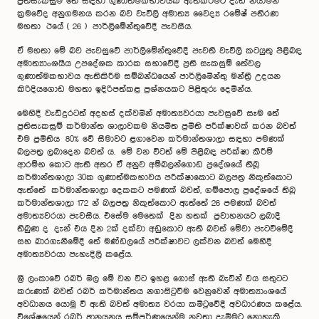
ප්‍රතිසැකසුම් තේ සඳහා ගුණාත්මකභාවයක් ඇතිකිරීමට දැඩි නියාමන
ක්‍රමවේද අනුගමනය කරන බව වැවිලි අමාත්‍ය වෛද්‍ය රමේෂ් පතිරණ
මහතා ඊයේ ( 26 ) පාර්ලිමේන්තුවේදී පැවසීය.
ඒ මහතා මේ බව පැවසුවේ පාර්ලිමේන්තුවේදී පැවති වැවිලි කටයුතු පිළිබඳ
අමාත්‍යාංශයීය උපදේශක කාරක සභාවේදී ප්‍රති සැකසුම් තේවල
ගුණාත්මකභාවය ඇතිකිරීම සම්බන්ධයෙන් පාර්ලිමෙින්තු මන්ත්‍රී උදයන
කිරිදියගොඩ මහතා ඉදිරිපත්කළ ප්‍රශ්නයකට පිළිතුරු දෙමින්ය.
මෙහිදී වැඩිදුරටත් අදහස් දක්වමින් අමාත්‍යවරයා පැවසුවේ සෑම තේ
ප්‍රතිසැකසුම් කර්මාන්ත ශාලාවකම නියමිත ප්‍රමිති පරීක්ෂාවක් කරන බවත්
එම ප්‍රමිතිය 80% වේ සීමාවට ළගාවෙන කර්මාන්තශාලා සඳහා පමණක්
බලපත්‍ර ලබාදෙන බවත් ය. මේ වන විටත් මේ පිළිබඳ පරීක්ෂා කිරීම්
ආරම්භ කොට ඇති අතර ඒ් අනුව අම්බලන්ගොඩ ප්‍රදේශයේ තිබූ
කර්මාන්තශාලා 30ක ගුණාත්මකභාවය පරීක්ෂාකොට බලපත්‍ර නිකුත්කොට
ඇත්තේ කර්මාන්තශාලා දෙකකට පමණක් බවත්, ගම්පොල ප්‍රදේශයේ තිබූ
කර්මාන්තශාලා 172 න් බලපත්‍ර නිකුත්කොට ඇත්තේ 26 පමණක් බවත්
අමාත්‍යවරයා පැවසීය. එසේම මෙතෙක් දින හතක් ප්‍රවාහනයට ලබාදී
තිබුණ ද දැන් එය දින 2ක් දක්වා අඩුකොට ඇති බවත් මේවා පැටවීමේදී
සහ බාරගැනීමේදී තේ මණ්ඩලයේ පරීක්ෂාවට ලක්වන බවත් මෙහිදී
අමාත්‍යවරයා පැහැදිලි කළේය.
ශ්‍රී ලංකාවේ රබර් මිල මේ වන විට ඉහළ ගොස් ඇති බැවින් එය සතුටට
කරුණක් බවත් රබර් කර්මාන්තය නගාසිටුවීම වෙනුවෙන් අමාත්‍යාංශයේ
අවධානය යොමු වී ඇති බවත් අමාත්‍ය වරයා කමිටුවේදී අවධාරණය කළේය.
විශේෂයෙන් රබර් ආනයනය සම්පූර්ණයෙන්ම නවතා දැමීමට නොහැකි