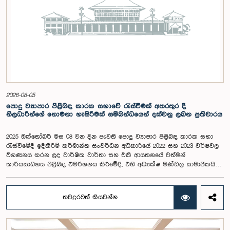
2026-08-05
පොදු ව්‍යාපාර පිළිබඳ කාරක සභාවේ රැස්වීමක් අතරතුර දී
නිලධාරීන්ගේ නොමනා හැසිරීමක් සම්බන්ධයෙන් දක්වනු ලබන ප්‍රතිචාරය
2025 ඔක්තෝබර් මස 08 වන දින පැවති පොදු ව්‍යාපාර පිළිබඳ කාරක සභා
රැස්වීමේදී ඉදිකිරීම් කර්මාන්ත සංවර්ධන අධිකාරියේ 2022 සහ 2023 වර්ෂවල
විගණනය කරන ලද වාර්ෂික වාර්තා සහ එකී ආයතනයේ වත්මන්
කාර්යසාධනය පිළිබඳ විමර්ශනය කිරීමේදී, එහි අධ්‍යක්ෂ මණ්ඩල සාමාජිකයින්
දෙදෙනෙකුගේ හැසිරීම පිළිබඳව පොදු ව්‍යාපාර පිළිබඳ කාරක සභාවේ
අවධානය යොමු ව තිබේ. මෙම රැස්වීම සඳහා සහභාගී වූ නිලධාරීන් අතරින්
එක් අයෙකු, පාර්ලිමේන්තු කාරක සභා රැස්වීම් සඳහා සහභාගී වීමේ දී
තවදුරටත් කියවන්න
නිලධාරීන් විසින් තම ඇඳුම් පැළඳුම් සම්බන්ධයෙන් පිළිපැදිය යුතු වන
නිර්නායකයන්ගෙන් බැහැරව, එකී අවස්ථාවට නුසුදුසු ආකාරයෙන් සැරසී
රැස්වීමට සහභාගී වී සිටි බව කාරක සභාව විසින් නිරීක්ෂණය කරන ලදී.
තවද, ඉහත කී නිලධාරීන් දෙදෙනාම පාර්ලිමේන්තු සම්ප්‍රදායට හා