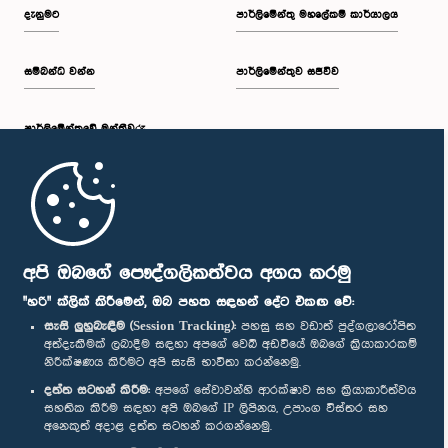
දැනුමට
පාර්ලිමේන්තු මහලේකම් කාර්යාලය
සම්බන්ධ වන්න
පාර්ලිමේන්තුව සජීවීව
පාර්ලි‌මේන්තුවේ මන්ත්‍රීවරු
මුල් පිටුව
පාර්ලිමේන්තු ජංගම යෙදුම
අපි ඔබගේ පෞද්ගලිකත්වය අගය කරමු
"හරි" ක්ලික් කිරීමෙන්, ඔබ පහත සඳහන් දේට එකඟ වේ:
සැසි ලුහුබැඳීම (Session Tracking):
පහසු සහ වඩාත් පුද්ගලාරෝපිත
අත්දැකීමක් ලබාදීම සඳහා අපගේ වෙබ් අඩවියේ ඔබගේ ක්‍රියාකාරකම්
නිරීක්ෂණය කිරීමට අපි සැසි භාවිතා කරන්නෙමු.
අප හා සම්බන්ධ වී සිටින්න :
දත්ත සටහන් කිරීම:
අපගේ සේවාවන්හි ආරක්ෂාව සහ ක්‍රියාකාරීත්වය
සහතික කිරීම සඳහා අපි ඔබගේ IP ලිපිනය, උපාංග විස්තර සහ
අනෙකුත් අදාළ දත්ත සටහන් කරගන්නෙමු.