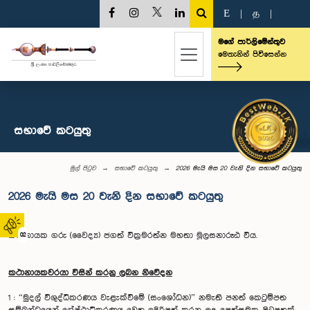
E
|
த
|
මගේ පාර්ලිමේන්තුව
මෙතැනින් පිවිසෙන්න
සභාවේ කටයුතු
මුල් පිටුව
සභාවේ කටයුතු
2026 මැයි මස 20 වැනි දින සභාවේ කටයුතු
2026 මැයි මස 20 වැනි දින සභාවේ කටයුතු
කථානායක ගරු (වෛද්‍ය) ජගත් වික්‍රමරත්න මහතා මූලසනාරූඪ විය.
02
කථානායකවරයා විසින් කරනු ලබන නිවේදන
1 : “මුදල් විශුද්ධිකරණය වැළැක්වීමේ (සංශෝධන)” නමැති පනත් කෙටුම්පත