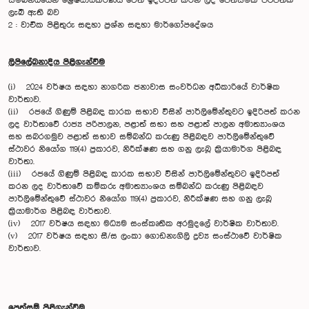
සම්බන්ධයෙන් ශ්‍රේෂ්ඨාධිකරණය වෙත ඉදිරිපත් කරන ලද පෙත්සමක පිටපතක්
ලැබී ඇති බව
2 : වාචික පිළිතුරු සඳහා ප්‍රශ්න සඳහා මාර්ගෝපදේශය
ලිපිලේඛනාදිය පිළිගැන්වීම
(i) 2024 වර්ෂය සඳහා නාගරික ජනාවාස සංවර්ධන අධිකාරියේ වාර්ෂික
වාර්තාව.
(ii) රජයේ ගිණුම් පිළිබඳ කාරක සභාව විසින් පාර්ලිමේන්තුවට ඉදිරිපත් කරන
ලද වාර්තාවේ රාජ්‍ය පරිපාලන, පළාත් සභා සහ පළාත් පාලන අමාත්‍යාංශය
සහ සබරගමුව පළාත් සභාව සම්බන්ධ කරුණු පිළිබඳව පාර්ලිමේන්තුවේ
ස්ථාවර නියෝග 119(4) ප්‍රකාරව, නිරීක්ෂණ සහ ගනු ලැබූ ක්‍රියාමාර්ග පිළිබඳ
වාර්තා.
(iii) රජයේ ගිණුම් පිළිබඳ කාරක සභාව විසින් පාර්ලිමේන්තුවට ඉදිරිපත්
කරන ලද වාර්තාවේ කම්කරු අමාත්‍යාංශය සම්බන්ධ කරුණු පිළිබඳව
පාර්ලිමේන්තුවේ ස්ථාවර නියෝග 119(4) ප්‍රකාරව, නිරීක්ෂණ සහ ගනු ලැබූ
ක්‍රියාමාර්ග පිළිබඳ වාර්තාව.
(iv) 2017 වර්ෂය සඳහා මධ්‍යම සංස්කෘතික අරමුදලේ වාර්ෂික වාර්තාව.
(v) 2017 වර්ෂය සඳහා සී/ස ලංකා ගොඩනැගිලි ද්‍රව්‍ය සංස්ථාවේ වාර්ෂික
වාර්තාව.
පෙත්සම් පිළිගැන්වීම