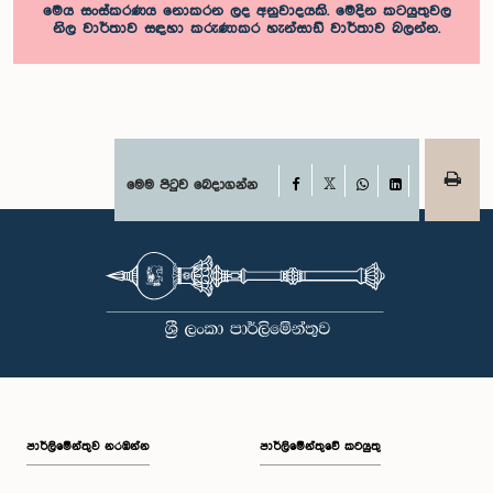
මෙය සංස්කරණය නොකරන ලද අනුවාදයකි. මෙදින කටයුතුවල
නිල වාර්තාව සඳහා කරුණාකර හැන්සාඩ් වාර්තාව බලන්න.
Facebook
මෙම පිටුව බෙදාගන්න
X
WhatsApp
LinkedIn
පාර්ලි‌මේන්තුව නරඹන්න
පාර්ලිමේන්තුවේ කටයුතු