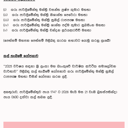
(i) ගරු පාර්ලිමේන්තු මන්ත්‍රී වසන්ත පුෂ්ප කුමාර මහතා
(ii) ගරු පාර්ලිමේන්තු මන්ත්‍රී නිශාන්ත පෙරේරා මහතා
(iii) ගරු පාර්ලිමේන්තු මන්ත්‍රී සුනිල් රාජපක්‍ෂ මහතා
(iv) ගරු පාර්ලිමේන්තු මන්ත්‍රී ශාන්ත පද්ම කුමාර සුබසිංහ මහතා
(v) ගරු පාර්ලිමේන්තු මන්ත්‍රී චන්දන සූරියආරච්චි මහතා
(පෙත්සම් මහජන පෙත්සම් පිළිබඳ කාරක සභාවට යොමු කරනු ලැබේ)
කල් තැබීමේ යෝජනාව
“2025 වර්ෂය සඳහා ශ්‍රී ලංකා මහ බැංකුවේ වාර්ෂික ආර්ථික සමාලෝචන
වාර්තාව” පිළිබඳ කල් තැබීමේ යෝජනාව ගරු පාර්ලිමේන්තු මන්ත්‍රී සුනිල්
රාජපක්‍ෂ මහතා විසින් යෝජනා කරන ලදී.
අනතුරුව, පාර්ලිමේන්තුව පැය 1747 ට 2026 මැයි මස 21 වැනි බ්‍රහස්පතින්දා
පැය 0930 දක්වා කල් තබන ලදී.