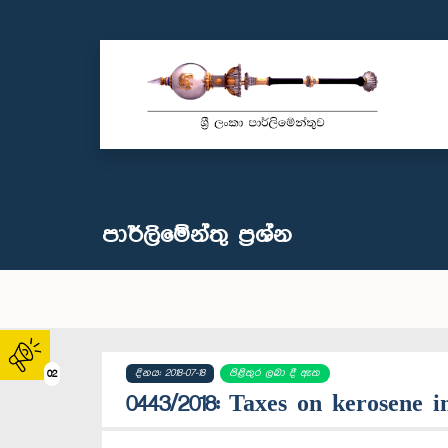
පාර්ලි‌මේන්තු‌ ප්‍රශ්න
දිනය: 2018-07-18
පිළිතුර ලබා දී ඇත
02
0443/2018: Taxes on kerosene 