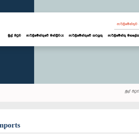
පාර්ලි‌මේන්තු
මුල් පිටුව
පාර්ලි‌මේන්තුවේ මන්ත්‍රීවරු
පාර්ලිමේන්තුවේ කටයුතු
පාර්ලිමේන්තු මහලේක
මුල් පිටුව
imports