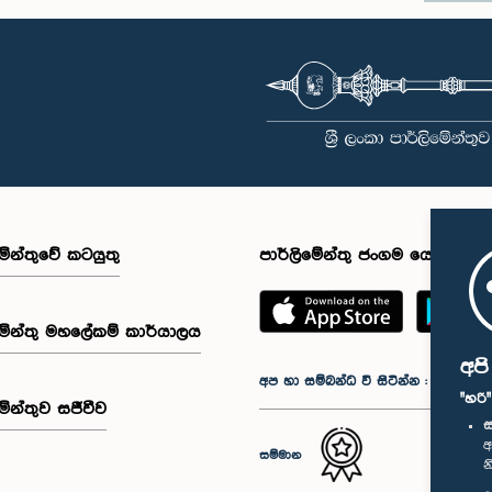
මේන්තුවේ කටයුතු
පාර්ලිමේන්තු ජංගම යෙදුම
මේන්තු මහලේකම් කාර්යාලය
අප
අප හා සම්බන්ධ වී සිටින්න :
"හරි
මේන්තුව සජීවීව
ස
අ
සම්මාන
න