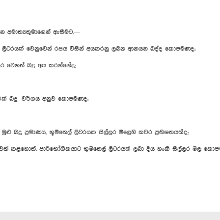
න අමාත්‍යතුමාගෙන් ඇසීමට,—
 ලීටරයක් වෙනුවෙන් රජය විසින් අයකරනු ලබන ආනයන බද්ද කොපමණද;
 වෙනත් බදු අය කරන්නේද;
් එක් බදු වර්ගය අනුව කොපමණද;
ළු බදු ප්‍රමාණය, භූමිතෙල් ලීටරයක සිල්ලර මි‍ලෙහි කවර ප්‍රතිශතයක්ද;
ු ඉවත් කළහොත්, පාරිභෝගිකයාට භූමිතෙල් ලීටරයක් ලබා දිය හැකි සිල්ලර මිල ක