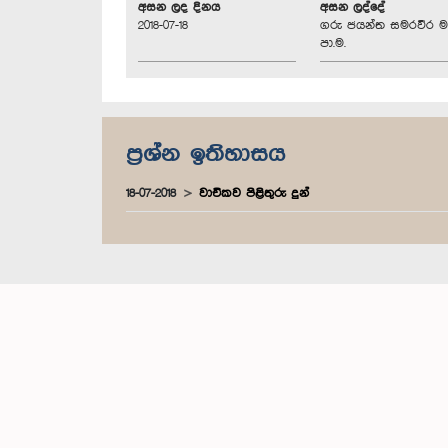
අසන ලද දිනය
අසන ලද්දේ
2018-07-18
ගරු ජයන්ත සමරවීර ම
පා.ම.
ප්‍රශ්න ඉතිහාසය
18-07-2018
වාචිකව පිළිතුරු දුන්