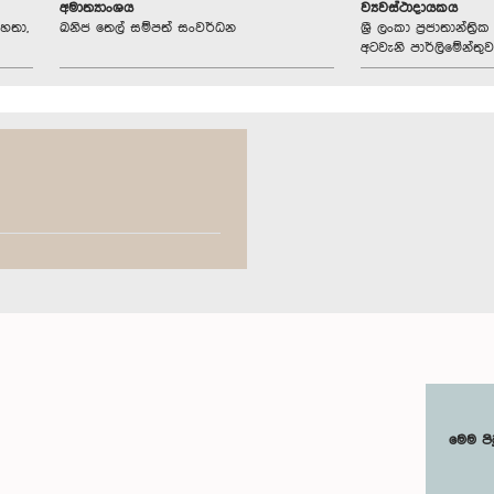
අමාත්‍යාංශය
ව්‍යවස්ථාදායකය
හතා,
ඛනිජ තෙල් සම්පත් සංවර්ධන
ශ්‍රී ලංකා ප්‍රජාතාන්ත
අටවැනි පාර්ලිමේන්තුව
මෙම පි