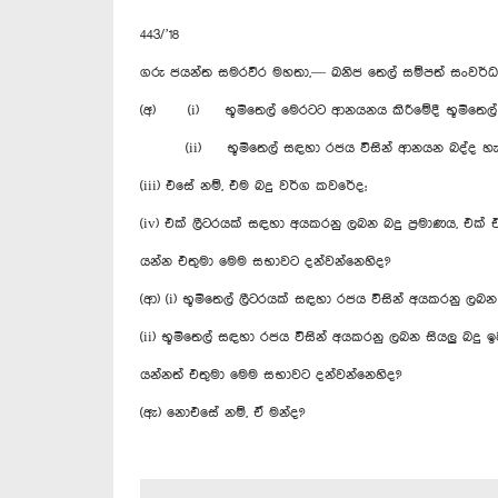
443/’18
ගරු ජයන්ත සමරවීර මහතා,— ඛනිජ තෙල් සම්පත් සංවර්ධ
(අ) (i) භූමිතෙල් මෙරටට ආනයනය කිරීමේදී භූමිතෙල්
(ii) භූමිතෙල් සඳහා රජය විසින් ආනයන බද්ද හැර
(iii) එසේ නම්, එම බදු වර්ග කවරේද;
(iv) එක් ලීටරයක් සඳහා අයකරනු ලබන බදු ප්‍රමාණය, එක
යන්න එතුමා මෙම සභාවට දන්වන්නෙහිද?
(ආ) (i) භූමිතෙල් ලීටරයක් සඳහා රජය විසින් අයකරනු ලබන මු
(ii) භූමිතෙල් සඳහා රජය විසින් අයකරනු ලබන සියලු බද
යන්නත් එතුමා මෙම සභාවට දන්වන්නෙහිද?
(ඇ) නොඑසේ නම්, ඒ මන්ද?