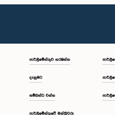
පාර්ලි‌මේන්තුව නරඹන්න
පාර්ලි
දැනුමට
පාර්ලි
සම්බන්ධ වන්න
පාර්ලි
පාර්ලි‌මේන්තුවේ මන්ත්‍රීවරු