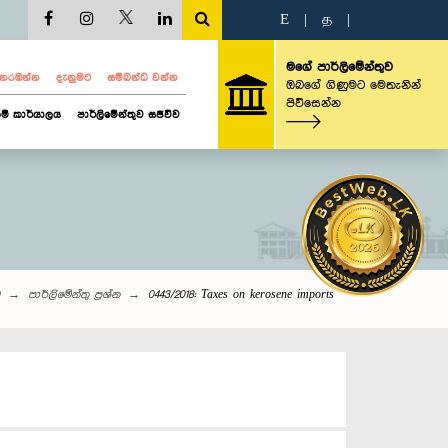
E
|
த
|
මගේ පාර්ලිමේන්තුව
ව නරඹන්න
දැනුමට
සම්බන්ධ වන්න
ඔබගේ ගිණුමට මෙතැනින්
පිවිසෙන්න
ම් කාර්යාලය
පාර්ලිමේන්තුව සජීවීව
පාර්ලි‌මේන්තු‌ ප්‍රශ්න
0443/2018: Taxes on kerosene imports