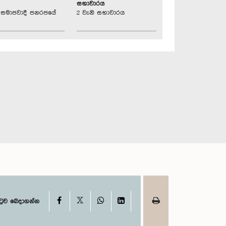
සභාවාරය
්‍රික සමාජවාදී ජනරජයේ
2 වැනි සභාවාරය
X
Facebook
WhatsApp
LinkedIn
ටුව බෙදාගන්න