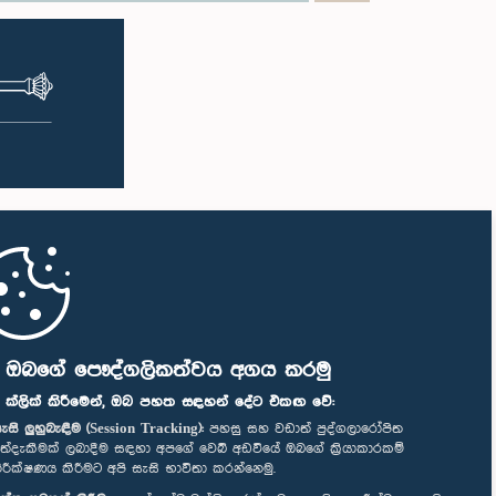
ි ඔබගේ පෞද්ගලිකත්වය අගය කරමු
" ක්ලික් කිරීමෙන්, ඔබ පහත සඳහන් දේට එකඟ වේ:
ැසි ලුහුබැඳීම (Session Tracking):
පහසු සහ වඩාත් පුද්ගලාරෝපිත
ත්දැකීමක් ලබාදීම සඳහා අපගේ වෙබ් අඩවියේ ඔබගේ ක්‍රියාකාරකම්
ිරීක්ෂණය කිරීමට අපි සැසි භාවිතා කරන්නෙමු.