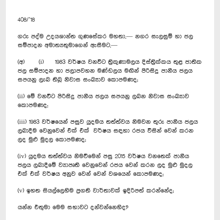
408/’18
ගරු පද්ම උදයශාන්ත ගුණසේකර මහතා,— නගර සැලසුම් හා ජල
සම්පාදන අමාත්‍යතුමාගෙන් ඇසීමට,—
(අ) (i) 1983 වර්ෂය වනවිට ත්‍රිකුණාමලය දිස්ත්‍රික්කය තුළ ජාතික
ජල සම්පාදන හා ජලාපවහන මණ්ඩලය මඟින් පිරිසිදු පානීය ජලය
සපයනු ලැබ තිබූ නිවාස සංඛ්‍යාව කොපමණද;
(ii) මේ වනවිට පිරිසිදු පානීය ජලය සපයනු ලබන නිවාස සංඛ්‍යාව
කොපමණද;
(iii) 1983 වර්ෂයෙන් පසුව යුදමය තත්ත්වය නිමවන තුරු පානීය ජලය
ලබාදීම වෙනුවෙන් එක් එක් වර්ෂය සඳහා රජය විසින් වෙන් කරන
ලද මුළු මුදල කොපමණද;
(iv) යුදමය තත්ත්වය නිමවීමෙන් පසු 2015 වර්ෂය වනතෙක් පානීය
ජලය ලබාදීමේ ව්‍යාපෘති වෙනුවෙන් රජය වෙන් කරන ලද මුළු මුදල
එක් එක් වර්ෂය අනුව වෙන් වෙන් වශයෙන් කොපමණද;
(v) ඉහත සියල්ලෙහිම ප්‍රගති වාර්තාවක් ඉදිරිපත් කරන්නේද;
යන්න එතුමා මෙම සභාව‍ට දන්වන්නෙහිද?