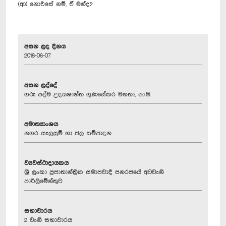
(ආ) නොඑසේ නම්, ඒ මන්ද?
අසන ලද දිනය
2018-06-07
අසන ලද්දේ
ගරු පද්ම උදයශාන්ත ගුණසේකර මහතා, පා.ම.
අමාත්‍යාංශය
නගර සැලසුම් හා ජල සම්පාදන
ව්‍යවස්ථාදායකය
ශ්‍රී ලංකා ප්‍රජාතාන්ත්‍රික සමාජවාදී ජනරජයේ අටවැනි
පාර්ලිමේන්තුව
සභාවාරය
2 වැනි සභාවාරය