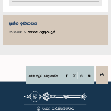
ප්‍රශ්න ඉතිහාසය
07-06-2018
වාචිකව පිළිතුරු දුන්
Facebook
මෙම පිටුව බෙදාගන්න
X
WhatsApp
LinkedIn