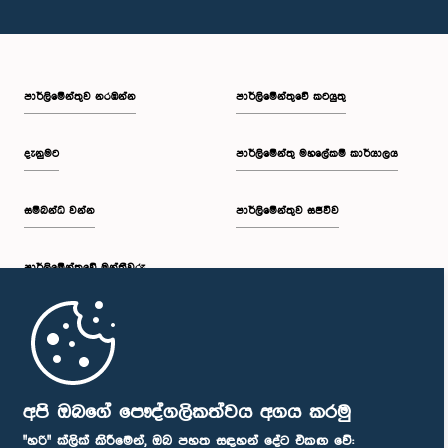
පාර්ලි‌මේන්තුව නරඹන්න
පාර්ලිමේන්තුවේ කටයුතු
දැනුමට
පාර්ලිමේන්තු මහලේකම් කාර්යාලය
සම්බන්ධ වන්න
පාර්ලිමේන්තුව සජීවීව
පාර්ලි‌මේන්තුවේ මන්ත්‍රීවරු
මුල් පිටුව
පාර්ලිමේන්තු ජංගම යෙදුම
අපි ඔබගේ පෞද්ගලිකත්වය අගය කරමු
"හරි" ක්ලික් කිරීමෙන්, ඔබ පහත සඳහන් දේට එකඟ වේ: