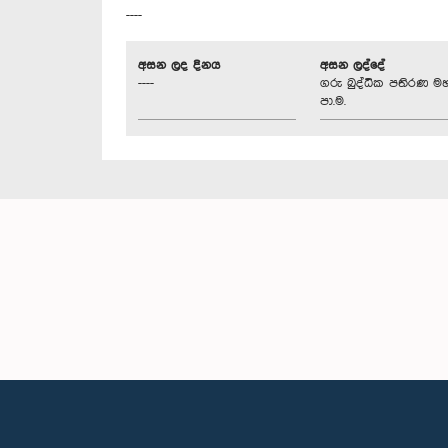
----
අසන ලද දිනය
අසන ලද්දේ
----
ගරු බුද්ධික පතිරණ ම
පා.ම.