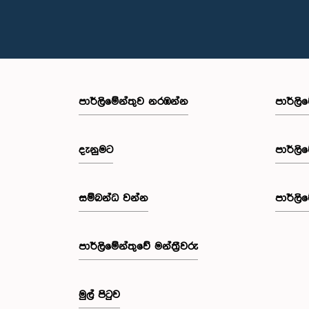
පාර්ලි‌මේන්තුව නරඹන්න
පාර්ලි
දැනුමට
පාර්ලි
සම්බන්ධ වන්න
පාර්ලි
පාර්ලි‌මේන්තුවේ මන්ත්‍රීවරු
මුල් පිටුව