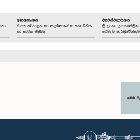
අමාත්‍යාංශය
ව්‍යවස්ථාදායකය
හතා,
රාජ්‍ය පරිපාලන හා කළමනාකරණ සහ නීතිය
ශ්‍රී ලංකා ප්‍රජාතාන්ත
හා සාමය පිළිබඳ
අටවැනි පාර්ලිමේන්තුව
මෙම පි