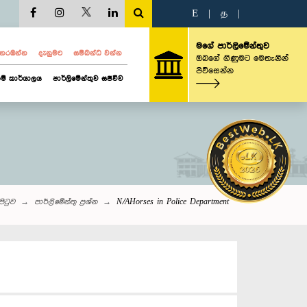
E
|
த
|
මගේ පාර්ලිමේන්තුව
ව නරඹන්න
දැනුමට
සම්බන්ධ වන්න
ඔබගේ ගිණුමට මෙතැනින්
පිවිසෙන්න
ම් කාර්යාලය
පාර්ලිමේන්තුව සජීවීව
පිටුව
පාර්ලි‌මේන්තු‌ ප්‍රශ්න
N/AHorses in Police Department