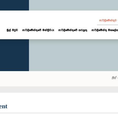
පාර්ලි‌මේන්තු
මුල් පිටුව
පාර්ලි‌මේන්තුවේ මන්ත්‍රීවරු
පාර්ලිමේන්තුවේ කටයුතු
පාර්ලිමේන්තු මහලේක
මුල් 
ent