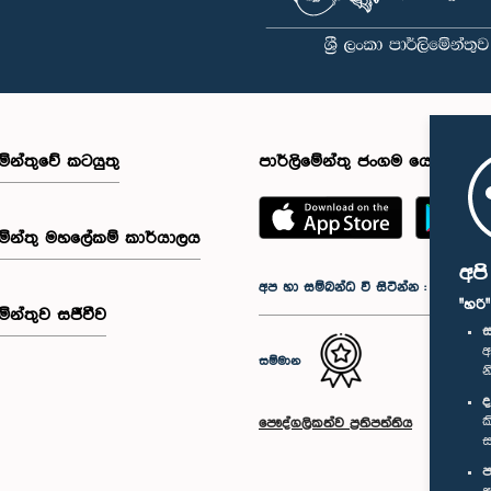
මේන්තුවේ කටයුතු
පාර්ලිමේන්තු ජංගම යෙදුම
මේන්තු මහලේකම් කාර්යාලය
අප
අප හා සම්බන්ධ වී සිටින්න :
"හරි
මේන්තුව සජීවීව
ස
අ
සම්මාන
න
ද
ක
පෞද්ගලිකත්ව ප්‍රතිපත්තිය
ස
ප