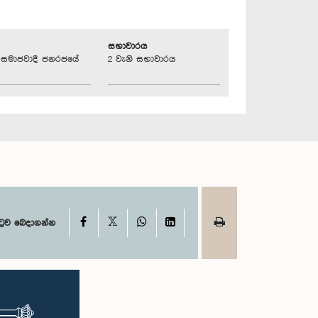
සභාවාරය
්‍රික සමාජවාදී ජනරජයේ
2 වැනි සභාවාරය
X
Facebook
WhatsApp
LinkedIn
ටුව බෙදාගන්න