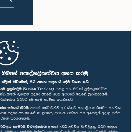
ි ඔබගේ පෞද්ගලිකත්වය අගය කරමු
" ක්ලික් කිරීමෙන්, ඔබ පහත සඳහන් දේට එකඟ වේ:
ැසි ලුහුබැඳීම (Session Tracking):
පහසු සහ වඩාත් පුද්ගලාරෝපිත
ත්දැකීමක් ලබාදීම සඳහා අපගේ වෙබ් අඩවියේ ඔබගේ ක්‍රියාකාරකම්
ිරීක්ෂණය කිරීමට අපි සැසි භාවිතා කරන්නෙමු.
ත්ත සටහන් කිරීම:
අපගේ සේවාවන්හි ආරක්ෂාව සහ ක්‍රියාකාරීත්වය සහතික
ිරීම සඳහා අපි ඔබගේ IP ලිපිනය, උපාංග විස්තර සහ අනෙකුත් අදාළ දත්ත
ටහන් කරගන්නෙමු.
රිශීලක හැසිරීම් විශ්ලේෂණය:
අපගේ වෙබ් අඩවිය වැඩිදියුණු කිරීම සඳහා