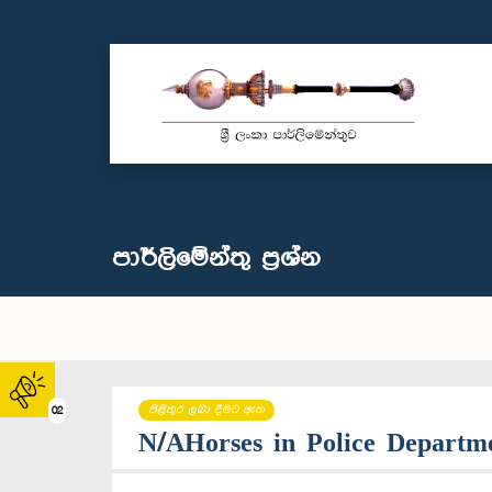
පාර්ලි‌මේන්තු‌ ප්‍රශ්න
පිළිතුර ලබා දීමට ඇත
02
N/AHorses in Police Departm