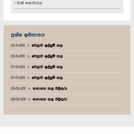
1 වැනි සභාවාරය
ප්‍රශ්න ඉතිහාසය
23-11-2010
වෙලාව ඉල්ලුම් කල
23-11-2010
වෙලාව ඉල්ලුම් කල
07-01-2011
වෙලාව ඉල්ලුම් කල
07-01-2011
වෙලාව ඉල්ලුම් කල
23-02-2011
සභාගත කල පිළිතුරු
23-02-2011
සභාගත කල පිළිතුරු