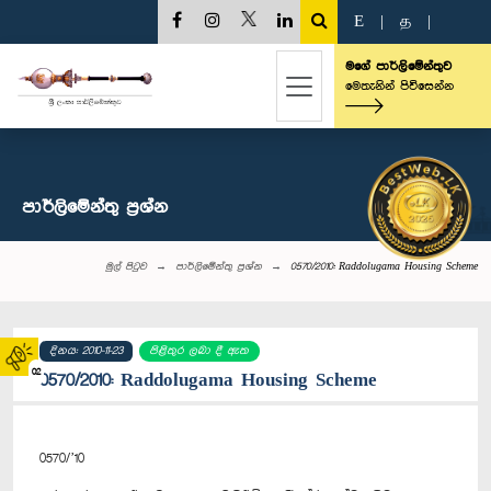
E
|
த
|
මගේ පාර්ලිමේන්තුව
මෙතැනින් පිවිසෙන්න
පාර්ලි‌මේන්තු‌ ප්‍රශ්න
මුල් පිටුව
පාර්ලි‌මේන්තු‌ ප්‍රශ්න
0570/2010: Raddolugama Housing Scheme
දිනය: 2010-11-23
පිළිතුර ලබා දී ඇත
02
0570/2010: Raddolugama Housing Scheme
0570/’10