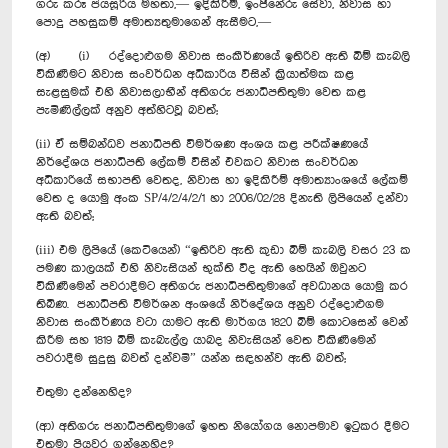
ගරු කරූ ජයසූරිය මහතා,— ඉදිකිරීම්, ඉංජිනේරු සේවා, නිවාස හා
පොදු පහසුකම් අමාත්‍යතුමාගෙන් ඇසීමට,—
(අ) (i) රද්දොළුගම නිවාස සංකීර්ණයේ ඉතිරිව ඇති බිම් ‍කැබලි
විකිණීමට නිවාස සංවර්ධන අධිකාරිය විසින් ක්‍රියාත්මක කළ
සැළසුමක් එහි නිවාසලාභීන් අතිගරු ජනාධිපතිතුමා වෙත කළ
පැමිණිල්ලක් අනුව අත්හිටවූ බවත්;
(ii) ඒ සම්බන්ධව ජනාධිපති විමර්ශණ අංශය කළ පරීක්ෂණයේ
නිර්දේශය ජනාධිපති ලේකම් විසින් එවකට නිවාස සංවර්ධන
අධිකාරියේ සභාපති වෙතද, නිවාස හා ඉදිකිරීම් අමාත්‍යාංශයේ ලේකම්
වෙත ද යොමු අංක SP/4/2/4/2/1 හා 2006/02/28 දිනැති ලිපියෙන් දන්වා
ඇති බවත්;
(iii) එම ලිපියේ (කෙටියෙන්) “ඉතිරිව ඇති කුඩා බිම් කැබලි වසර 23 ක
පමණ කාලයක් එහි නිවැසියන් භුක්ති විද ඇති හෙයින් ඔවුනට
විකිණීමෙන් පවරාදීමට අතිගරු ජනාධිපතිතුමාගේ අවධානය යොමු කර
තිබිණ. ජනාධිපති විමර්ශන අංශයේ නිර්දේශය අනුව රද්දොළුගම
නිවාස සංකීර්ණය වටා යාමට ඇති මාර්ගය 1820 බිම් කොටසෙන් වෙන්
කිරීම සහ 1819 බිම් කැබැල්ල යාබද නිවැසියන් වෙත විකිණීමෙන්
පවරාදීම සුදුසු බවත් දන්වමි” යන්න සඳහන්ව ඇති බවත්;
එතුමා දන්නෙහිද?
(ආ) අතිගරු ජනාධිපතිතුමාගේ ඉහත නියෝගය නොපමාව ඉටුකර දීමට
එතුමා පියවර ගන්නෙහිද?