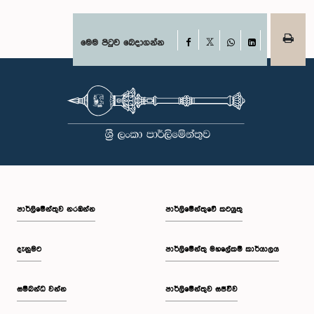
Facebook
මෙම පිටුව බෙදාගන්න
X
WhatsApp
LinkedIn
පාර්ලි‌මේන්තුව නරඹන්න
පාර්ලිමේන්තුවේ කටයුතු
දැනුමට
පාර්ලිමේන්තු මහලේකම් කාර්යාලය
සම්බන්ධ වන්න
පාර්ලිමේන්තුව සජීවීව