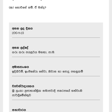
‍(ඇ) නොඑසේ නම්, ඒ මන්ද?
අසන ලද දිනය
2010-11-23
අසන ලද්දේ
ගරු කරු ජයසූරිය මහතා, පා.ම.
අමාත්‍යාංශය
ඉදිකිරීම්, ඉංජිනේරු සේවා, නිවාස හා පොදු පහසුකම්
ව්‍යවස්ථාදායකය
ශ්‍රී ලංකා ප්‍රජාතාන්ත්‍රික සමාජවාදී ජනරජයේ හත්වැනි
පාර්ලිමේන්තුව
සභාවාරය