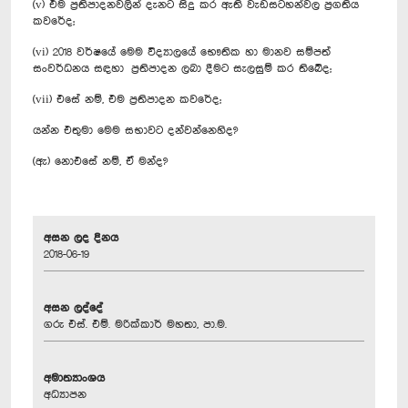
(v) එම ප්‍රතිපාදනවලින් දැනට සිදු කර ඇති වැඩසටහන්වල ප්‍රගතිය
කවරේද;
(vi) 2018 වර්ෂයේ මෙම විද්‍යාලයේ භෞතික හා මානව සම්පත්
සංවර්ධනය සඳහා ප්‍රතිපාදන ලබා දීමට සැලසුම් කර තිබේද;
(vii) එසේ නම්, එම ප්‍රතිපාදන කවරේද;
යන්න එතුමා මෙම සභාවට දන්වන්නෙහිද?
(ඇ) නොඑසේ නම්, ඒ මන්ද?
අසන ලද දිනය
2018-06-19
අසන ලද්දේ
ගරු එස්. එම්. මරික්කාර් මහතා, පා.ම.
අමාත්‍යාංශය
අධ්‍යාපන