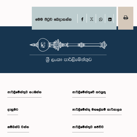
Facebook
මෙම පිටුව බෙදාගන්න
X
WhatsApp
LinkedIn
පාර්ලි‌මේන්තුව නරඹන්න
පාර්ලිමේන්තුවේ කටයුතු
දැනුමට
පාර්ලිමේන්තු මහලේකම් කාර්යාලය
සම්බන්ධ වන්න
පාර්ලිමේන්තුව සජීවීව