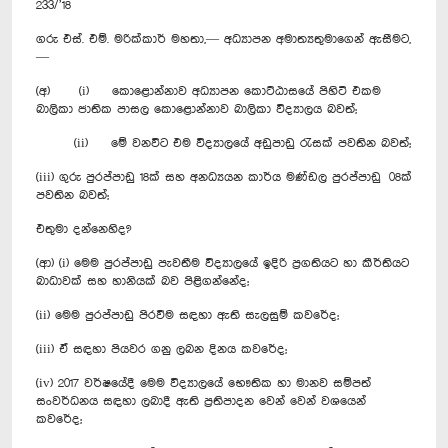
233/’18
ගරු එස්. එම්. මරික්කාර් මහතා,— අධ්‍යාපන අමාත්‍යතුමාගෙන් ඇසීමට,
—
(අ) (i) කොළොන්නාව අධ්‍යාපන කොට්ඨාසයේ පිහිටි එකම
බාලිකා ජාතික පාසල කොළොන්නාව බාලිකා විද්‍යාලය බවත්;
(ii) මේ වනවිට එම විද්‍යාලයේ අඩුපාඩු රැසක් පවතින බවත්;
(iii) ගුරු පුරප්පාඩු 18ක් සහ අනධ්‍යයන කාර්ය මණ්ඩල පුරප්පාඩු 08ක්
පවතින බවත්;
එතුමා දන්නෙහිද?
(ආ) (i) මෙම පුරප්පාඩු පැවතීම විද්‍යාලයේ ඉදිරි ප්‍රගතියට හා කීර්තියට
බාධාවක් සහ හානියක් බව පිළිගන්නේද;
(ii) මෙම පුරප්පාඩු පිරවීම සඳහා ඇති සැලසුම් කවරේද;
(iii) ඒ සඳහා පියවර ගනු ලබන දිනය කවරේද;
(iv) 2017 වර්ෂයේදී මෙම විද්‍යාලයේ භෞතික හා මානව සම්පත්
සංවර්ධනය සඳහා ලබාදී ඇති ප්‍රතිපාදන වෙන් වෙන් වශයෙන්
කවරේද;