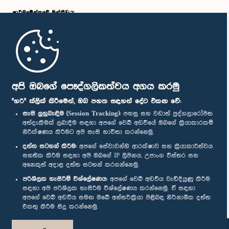
පාර්ලි‌මේන්තුවේ මන්ත්‍රීවරු
මුල් පිටුව
පාර්ලිමේන්තු ජංගම යෙදුම
අපි ඔබගේ පෞද්ගලිකත්වය අගය කරමු
"හරි" ක්ලික් කිරීමෙන්, ඔබ පහත සඳහන් දේට එකඟ වේ:
සැසි ලුහුබැඳීම (Session Tracking):
පහසු සහ වඩාත් පුද්ගලාරෝපිත
අත්දැකීමක් ලබාදීම සඳහා අපගේ වෙබ් අඩවියේ ඔබගේ ක්‍රියාකාරකම්
නිරීක්ෂණය කිරීමට අපි සැසි භාවිතා කරන්නෙමු.
අප හා සම්බන්ධ වී සිටින්න :
දත්ත සටහන් කිරීම:
අපගේ සේවාවන්හි ආරක්ෂාව සහ ක්‍රියාකාරීත්වය
සහතික කිරීම සඳහා අපි ඔබගේ IP ලිපිනය, උපාංග විස්තර සහ
අනෙකුත් අදාළ දත්ත සටහන් කරගන්නෙමු.
සම්මාන
පරිශීලක හැසිරීම් විශ්ලේෂණය:
අපගේ වෙබ් අඩවිය වැඩිදියුණු කිරීම
සඳහා අපි පරිශීලක හැසිරීම විශ්ලේෂණය කරන්නෙමු. ඒ සඳහා
අපගේ වෙබ් අඩවිය සමඟ ඔබේ අන්තර්ක්‍රියා පිළිබඳ නිර්නාමික දත්ත
පෞද්ගලිකත්ව ප්‍රතිපත්තිය
එකතු කිරීම සිදු කරන්නෙමු.
© ශ්‍රී ලංකා පාර්ලි‌මේන්තුව.