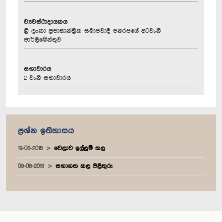
ව්‍යවස්ථාදායකය
ශ්‍රී ලංකා ප්‍රජාතාන්ත්‍රික සමාජවාදී ජනරජයේ අටවැනි
පාර්ලිමේන්තුව
සභාවාරය
2 වැනි සභාවාරය
ප්‍රශ්න ඉතිහාසය
19-06-2018
වෙලාව ඉල්ලුම් කල
09-08-2018
සභාගත කල පිළිතුරු