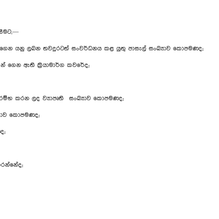
සීමට,—
ගෙන යනු ලබන තවදුරටත් සංවර්ධනය කළ යුතු පාසැල් සංඛ්‍යාව කොපමණද;
ගෙන ඇති ක්‍රියාමාර්ග කවරේද;
්භ කරන ලද ව්‍යාපෘති සංඛ්‍යාව කොපමණද;
ඛ්‍යාව කොපමණද;
ද;
කරන්නේද;