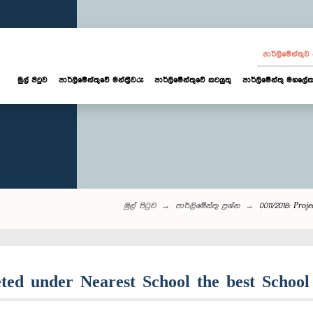
පාර්ලි‌මේන්තු
මුල් පිටුව
පාර්ලි‌මේන්තුවේ මන්ත්‍රීවරු
පාර්ලිමේන්තුවේ කටයුතු
පාර්ලිමේන්තු මහලේක
මුල් පිටුව
පාර්ලි‌මේන්තු‌ ප්‍රශ්න
0011/2018: Pro
pleted under Nearest School the best Schoo