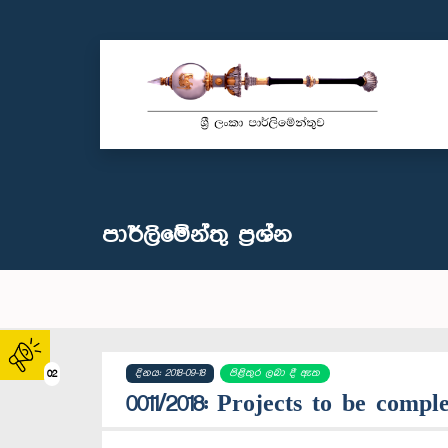
පාර්ලි‌මේන්තු‌ ප්‍රශ්න
දිනය: 2018-09-18
පිළිතුර ලබා දී ඇත
02
0011/2018: Projects to be com