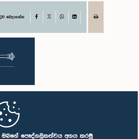
X
Facebook
WhatsApp
LinkedIn
ටුව බෙදාගන්න
ි ඔබගේ පෞද්ගලිකත්වය අගය කරමු