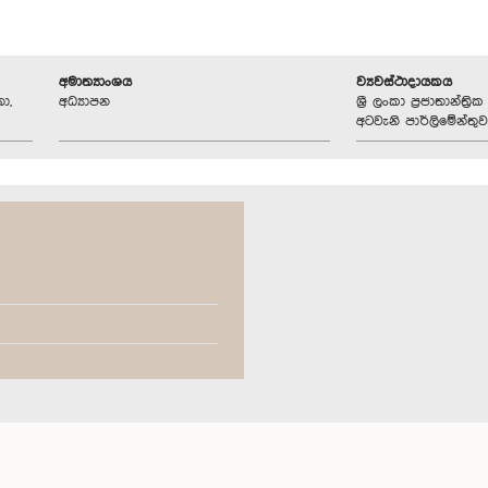
අමාත්‍යාංශය
ව්‍යවස්ථාදායකය
ා,
අධ්‍යාපන
ශ්‍රී ලංකා ප්‍රජාතාන්ත
අටවැනි පාර්ලිමේන්තුව