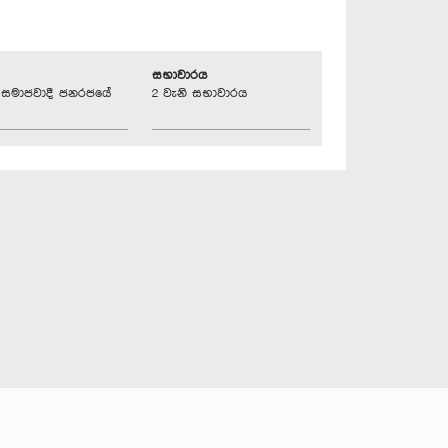
සභාවාරය
්‍රික සමාජවාදී ජනරජයේ
2 වැනි සභාවාරය