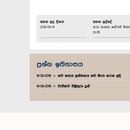
අසන ලද දිනය
අසන ලද්දේ
2018-09-18
ගරු කනක හේරත් මහත
පා.ම.
ප්‍රශ්න ඉතිහාසය
18-09-2018
නව න්‍යාය පුස්තකය නව මාරු කරන ලදී
18-09-2018
වාචිකව පිළිතුරු දුන්