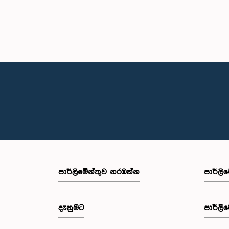
පාර්ලි‌මේන්තුව නරඹන්න
පාර්ලි
දැනුමට
පාර්ලි