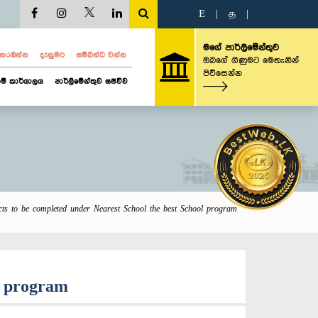
E
|
த
|
මගේ පාර්ලිමේන්තුව
ව නරඹන්න
දැනුමට
සම්බන්ධ වන්න
ඔබගේ ගිණුමට මෙතැනින්
පිවිසෙන්න
ම් කාර්යාලය
පාර්ලිමේන්තුව සජීවීව
jects to be completed under Nearest School the best School program
l program