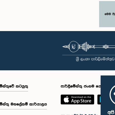
මෙම පි
මේන්තුවේ කටයුතු
පාර්ලිමේන්තු ජංගම යෙදුම
මේන්තු මහලේකම් කාර්යාලය
අප