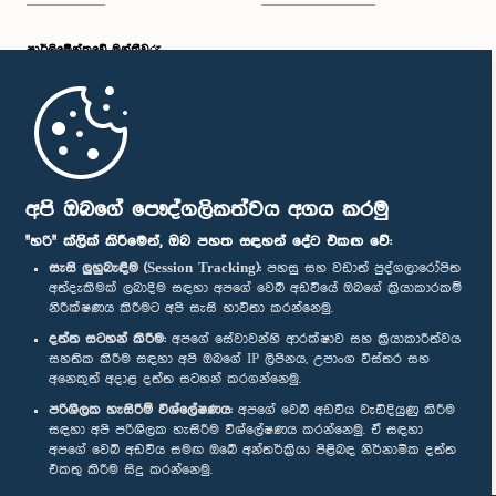
පාර්ලි‌මේන්තුවේ මන්ත්‍රීවරු
මුල් පිටුව
පාර්ලිමේන්තු ජංගම යෙදුම
අපි ඔබගේ පෞද්ගලිකත්වය අගය කරමු
"හරි" ක්ලික් කිරීමෙන්, ඔබ පහත සඳහන් දේට එකඟ වේ:
සැසි ලුහුබැඳීම (Session Tracking):
පහසු සහ වඩාත් පුද්ගලාරෝපිත
අත්දැකීමක් ලබාදීම සඳහා අපගේ වෙබ් අඩවියේ ඔබගේ ක්‍රියාකාරකම්
නිරීක්ෂණය කිරීමට අපි සැසි භාවිතා කරන්නෙමු.
අප හා සම්බන්ධ වී සිටින්න :
දත්ත සටහන් කිරීම:
අපගේ සේවාවන්හි ආරක්ෂාව සහ ක්‍රියාකාරීත්වය
සහතික කිරීම සඳහා අපි ඔබගේ IP ලිපිනය, උපාංග විස්තර සහ
අනෙකුත් අදාළ දත්ත සටහන් කරගන්නෙමු.
සම්මාන
පරිශීලක හැසිරීම් විශ්ලේෂණය:
අපගේ වෙබ් අඩවිය වැඩිදියුණු කිරීම
සඳහා අපි පරිශීලක හැසිරීම විශ්ලේෂණය කරන්නෙමු. ඒ සඳහා
අපගේ වෙබ් අඩවිය සමඟ ඔබේ අන්තර්ක්‍රියා පිළිබඳ නිර්නාමික දත්ත
පෞද්ගලිකත්ව ප්‍රතිපත්තිය
එකතු කිරීම සිදු කරන්නෙමු.