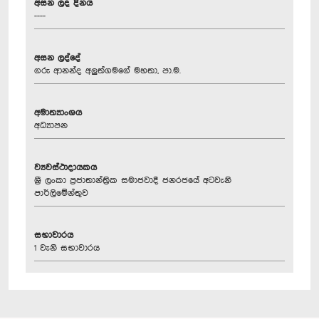
අසන ලද දිනය
----
අසන ලද්දේ
ගරු ආනන්ද අලුත්ගමගේ මහතා, පා.ම.
අමාත්‍යාංශය
අධ්‍යාපන
ව්‍යවස්ථාදායකය
ශ්‍රී ලංකා ප්‍රජාතාන්ත්‍රික සමාජවාදී ජනරජයේ අටවැනි
පාර්ලිමේන්තුව
සභාවාරය
1 වැනි සභාවාරය