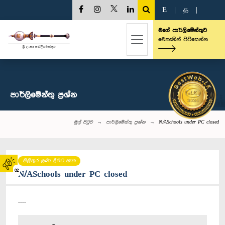
E
|
த
|
මගේ පාර්ලිමේන්තුව
මෙතැනින් පිවිසෙන්න
පාර්ලි‌මේන්තු‌ ප්‍රශ්න
මුල් පිටුව
පාර්ලි‌මේන්තු‌ ප්‍රශ්න
N/ASchools under PC closed
පිළිතුර ලබා දීමට ඇත
02
N/ASchools under PC closed
----