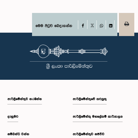
Facebook
මෙම පිටුව බෙදාගන්න
X
WhatsApp
LinkedIn
පාර්ලි‌මේන්තුව නරඹන්න
පාර්ලිමේන්තුවේ කටයුතු
දැනුමට
පාර්ලිමේන්තු මහලේකම් කාර්යාලය
සම්බන්ධ වන්න
පාර්ලිමේන්තුව සජීවීව