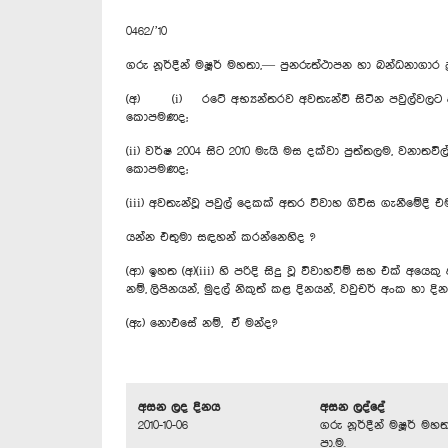
0462/’10
ගරු නූර්දීන් මෂූර් මහතා,— පුනරුත්ථාපන හා බන්ධනාගාර 
(අ) (i) රටේ අභ්‍යන්තරව අවතැන්වී සිටින පවුල්වලට අය
කොපමණද;
(ii) වර්ෂ 2004 සිට 2010 මැයි මස දක්වා පුත්තලම, වනාතවි
කොපමණද;
(iii) අවතැන්වූ පවුල් දෙකක් අතර විවාහ ගිවිස ගැනීමේද
යන්න එතුමා සඳහන් කරන්නෙහිද ?
(ආ) ඉහත (අ)(iii) හි පරිදි සිදු වූ විවාහවීම් සහ එක් අයෙ
නම්, ලිපිනයන්, මුදල් නිකුත් කළ දිනයන්, වවුචර් අංක හ
(ඇ) නොඑසේ නම්, ඒ මන්ද?
අසන ලද දිනය
අසන ලද්දේ
2010-10-06
ගරු නූර්දීන් මෂූර් මහත
පා.ම.