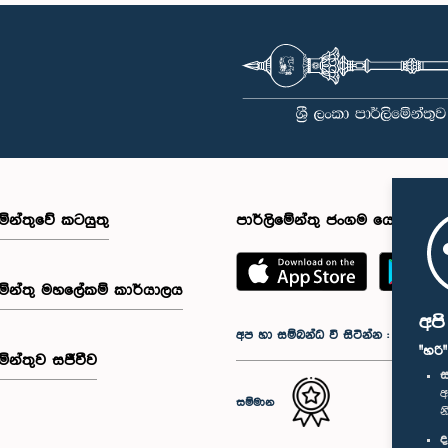
මේන්තුවේ කටයුතු
පාර්ලිමේන්තු ජංගම යෙදුම
මේන්තු මහලේකම් කාර්යාලය
අප
අප හා සම්බන්ධ වී සිටින්න :
"හරි
මේන්තුව සජීවීව
ස
අ
සම්මාන
න
ද