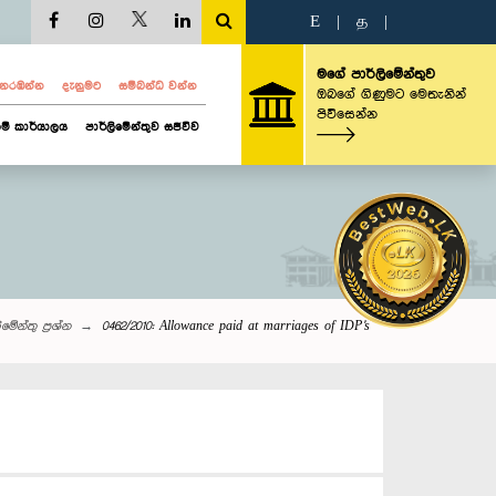
E
|
த
|
මගේ පාර්ලිමේන්තුව
ව නරඹන්න
දැනුමට
සම්බන්ධ වන්න
ඔබගේ ගිණුමට මෙතැනින්
පිවිසෙන්න
ම් කාර්යාලය
පාර්ලිමේන්තුව සජීවීව
‌මේන්තු‌ ප්‍රශ්න
0462/2010: Allowance paid at marriages of IDP's