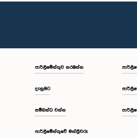
පාර්ලි‌මේන්තුව නරඹන්න
පාර්ලි
දැනුමට
පාර්ලි
සම්බන්ධ වන්න
පාර්ලි
පාර්ලි‌මේන්තුවේ මන්ත්‍රීවරු