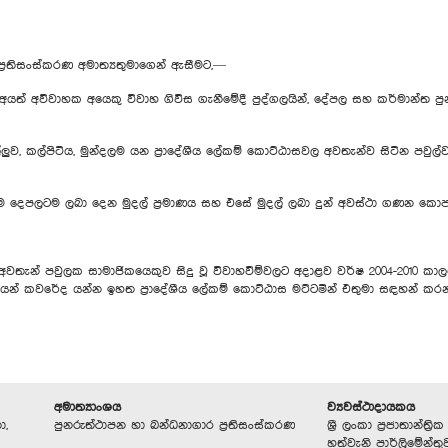
ප්‍රතිසංස්කරණ අමාත්‍යතුමාගෙන් ඇසීමට,—
ත් අවිවාහක අයෙකු විවාහ ගිවිස ගැනීමේදී පුද්ගලයින්, දේපල සහ කර්මාන්ත පු
ල්ලුව, කල්පිටිය, මුන්දලම යන ප්‍රාදේශීය ලේකම් කොට්ඨාසවල අවතැන්ව සිටින පවුල්ව
ී එම දෙපලටම ලබා දෙන මුදල් ප්‍රමාණය සහ එසේ මුදල් ලබා දුන් අවස්ථා ගණන ක
කු අවතැන් පවුලක සාමාජිකයෙකුව සිදු වූ විවාහවීම්වලට අදාළව වර්ෂ 2004-2010 කාලය ත
ා දිනයන් කවරේද යන්න ඉහත ප්‍රාදේශීය ලේකම් කොට්ඨාස මට්ටමින් එතුමා සඳහන් කර
අමාත්‍යාංශය
ව්‍යවස්ථාදායකය
ා,
පුනරුත්ථාපන හා බන්ධනාගාර ප්‍රතිසංස්කරණ
ශ්‍රී ලංකා ප්‍රජාතාන්ත
හත්වැනි පාර්ලිමේන්තු