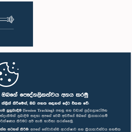
ි ඔබගේ පෞද්ගලිකත්වය අගය කරමු
" ක්ලික් කිරීමෙන්, ඔබ පහත සඳහන් දේට එකඟ වේ:
ැසි ලුහුබැඳීම (Session Tracking):
පහසු සහ වඩාත් පුද්ගලාරෝපිත
ත්දැකීමක් ලබාදීම සඳහා අපගේ වෙබ් අඩවියේ ඔබගේ ක්‍රියාකාරකම්
ිරීක්ෂණය කිරීමට අපි සැසි භාවිතා කරන්නෙමු.
ත්ත සටහන් කිරීම:
අපගේ සේවාවන්හි ආරක්ෂාව සහ ක්‍රියාකාරීත්වය සහතික