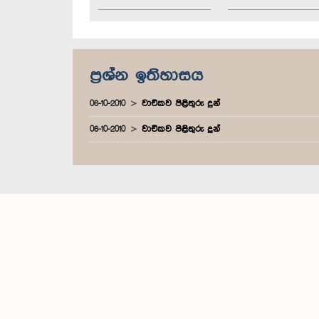
ප්‍රශ්න ඉතිහාසය
06-10-2010
වාචිකව පිළිතුරු දුන්
06-10-2010
වාචිකව පිළිතුරු දුන්