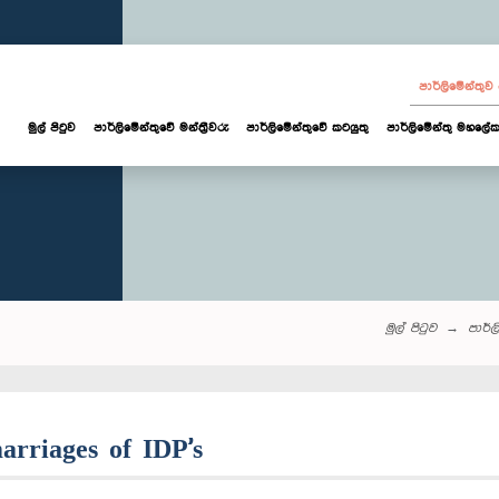
පාර්ලි‌මේන්තු
මුල් පිටුව
පාර්ලි‌මේන්තුවේ මන්ත්‍රීවරු
පාර්ලිමේන්තුවේ කටයුතු
පාර්ලිමේන්තු මහලේක
මුල් පිටුව
පාර්ලි
arriages of IDP's