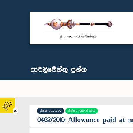
පාර්ලි‌මේන්තු‌ ප්‍රශ්න
දිනය: 2010-10-06
පිළිතුර ලබා දී ඇත
02
0462/2010: Allowance paid at m