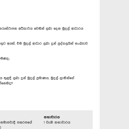
නරුත්ථාපන අධිකාරිය වෙතින් ලබා දෙන මුදල් ආධාරය
ලට අයත්, එම මුදල් ආධාර ලබා දුන් පුද්ගලයින් සංඛ්‍යාව
ොපමණද;
ුළදී ලබා දුන් මුදල් ප්‍රමාණය, මුදල් ලාභීන්ගේ
න්නෙහිද?
සභාවාරය
්‍රික සමාජවාදී ජනරජයේ
1 වැනි සභාවාරය
ව