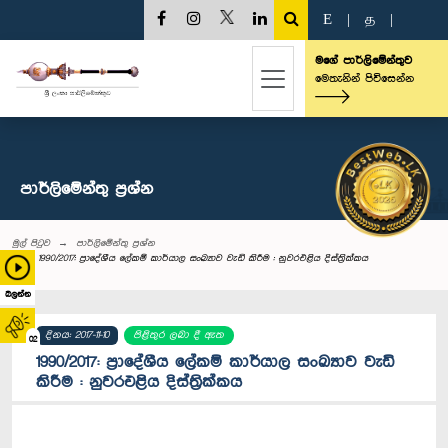
E
|
த
|
මගේ පාර්ලිමේන්තුව
මෙතැනින් පිවිසෙන්න
පාර්ලි‌මේන්තු‌ ප්‍රශ්න
මුල් පිටුව
පාර්ලි‌මේන්තු‌ ප්‍රශ්න
1990/2017: ප්‍රාදේශීය ලේකම් කාර්යාල සංඛ්‍යාව වැඩි කිරීම : නුවරඑළිය දිස්ත්‍රික්කය
බලන්න
දිනය: 2017-11-10
පිළිතුර ලබා දී ඇත
02
1990/2017: ප්‍රාදේශීය ලේකම් කාර්යාල සංඛ්‍යාව වැඩි
කිරීම : නුවරඑළිය දිස්ත්‍රික්කය