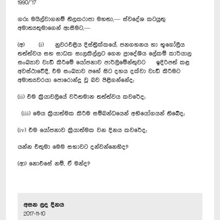
1990/’17
ගරු මයිල්වාගනම් තිලකරාජා මහතා,— ස්වදේශ කටයුතු
අමාත්‍යතුමාගෙන් ඇසීමට,—
(අ) (i) නුවරඑළිය දිස්ත්‍රික්කයේ, ජනගහනය හා භූගෝලීය
තත්ත්වය සහ සාධක සැලකිල්ලට ගෙන ප්‍රාදේශීය ලේකම් කාර්යාල
සංඛ්‍යාව වැඩි කිරීමේ යෝජනාව පාර්ලිමේන්තුවට ඉදිරිපත් කළ
අවස්ථාවේදී, ‍එම සංඛ්‍යාව පහේ සිට දහය දක්වා වැඩි කිරීමට
අමාත්‍යවරයා පොරොන්දු වූ බව පිළිගන්නේද;
(ii) එම ක්‍රියාවලියේ වර්තමාන තත්ත්වය කවරේද;
(iii) මෙය ක්‍රියාත්මක කිරීම සම්බන්ධයෙන් අභියෝගයන් තිබේද;
(iv) එම යෝජනාව ක්‍රියාත්මක වන දිනය කවරේද;
යන්න එතුමා මෙම සභාවට දන්වන්නෙහිද?
(ආ) නොඑසේ නම්, ඒ මන්ද?
අසන ලද දිනය
2017-11-10