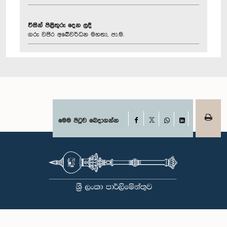
විසින් පිළිතුරු දෙන ලදී
ගරු වජිර අබේවර්ධන මහතා, පා.ම.
Facebook
මෙම පිටුව බෙදාගන්න
X
WhatsApp
LinkedIn