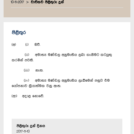
10-11-2017
වාචිකව පිළිතුරු දුන්
පිළිතුර
(අ) (i) ඔව්.
(ii) අමාත්‍ය මණ්ඩල අනුමැතිය ලබා ගැනීමට කටයුතු
කරමින් පවතී.
(iii) නැත.
(iv) අමාත්‍ය මණ්ඩල අනුමැතිය ලැබීමෙන් පසුව එම
යෝජනාව ක්‍රියාත්මක වනු ඇත.
(ආ) අදාළ නොවේ.
පිළිතුරු දුන් දිනය
2017-11-10