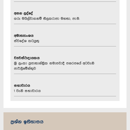
අසන ලද්දේ
ගරු මයිල්වාගනම් තිලකරාජා මහතා, පා.ම.
අමාත්‍යාංශය
ස්වදේශ කටයුතු
ව්‍යවස්ථාදායකය
ශ්‍රී ලංකා ප්‍රජාතාන්ත්‍රික සමාජවාදී ජනරජයේ අටවැනි
පාර්ලිමේන්තුව
සභාවාරය
1 වැනි සභාවාරය
ප්‍රශ්න ඉතිහාසය