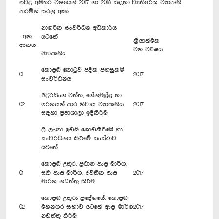
තවද අමතර වශයෙන් 2017 හා 2018 සඳහා ව්‍යතිරේක ව්‍යාපෘති
ආරම්භ කරනු ඇත.
නාගරික සංවර්ධන අධිකාරිය
අනු
යටතේ
ක්‍රියාත්මක
අංකය
වන වර්ෂය
ව්‍යාපෘතිය
කොළඹ කොටුව පදික පහසුකම්
01
2017
සංවර්ධනය
එදිරිසිංහ වත්ත, හේනමුල්ල හා
02
ෆර්ගසන් පාර නිවාස ව්‍යාපෘතිය
2017
සඳහා ප්‍රජාශාලා ඉදිකිරීම
ශ්‍රී ලංකා ඉඩම් ගොඩකිරීමේ හා
සංවර්ධනය කිරීමේ සංස්ථාව
යට‍තේ
කොළඹ උතුර, ප්‍රධාන ඇළ මාර්ග,
01
සුළු ඇළ මාර්ග, ද්විතීක ඇළ
2017
මාර්ග නඩත්තු කිරීම
කොළඹ උතුරු ප්‍රදේශයේ, කොළඹ
02
මහනගර සභාව යටතේ ඇළ මාර්ග
2017
නඩත්තු කිරීම