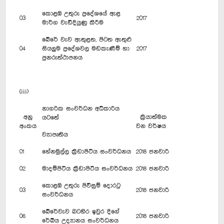
කොළඹ උතුරු ප්‍රදේශයේ ඇළ
03
2017
මාර්ග වැඩිදියුණු කිරීම
බේරේ වැව ඇතුළත, පිටත ඇතුළු
04
සියලුම ප්‍රදේශවල මඩකැණීම් හා
2017
පුනරුත්ථාපනය
(iii)
නාගරික සංවර්ධන අධිකාරිය
අනු
ක්‍රියාත්මක
යටතේ
අංකය
වන වර්ෂය
ව්‍යාපෘතිය
01
හේනමුල්ල ක්‍රීඩාපිටිය සංවර්ධනය
2018 ජනවාරි
02
මාදම්පිටිය ක්‍රීඩාපිටිය සංවර්ධනය
2018 ජනවාරි
කොළඹ උතුරු පිවිසුම් දොරටු
03
2018 ජනවාරි
සංවර්ධනය
බේරේවැව බටහිර ඉවුර දිගේ
06
2018 ජනවාරි
රේඛීය උද්‍යානය සංවර්ධනය