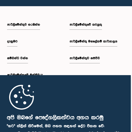
පාර්ලි‌මේන්තුව නරඹන්න
පාර්ලිමේන්තුවේ කටයුතු
දැනුමට
පාර්ලිමේන්තු මහලේකම් කාර්යාලය
සම්බන්ධ වන්න
පාර්ලිමේන්තුව සජීවීව
පාර්ලි‌මේන්තුවේ මන්ත්‍රීවරු
මුල් පිටුව
පාර්ලිමේන්තු ජංගම යෙදුම
අපි ඔබගේ පෞද්ගලිකත්වය අගය කරමු
"හරි" ක්ලික් කිරීමෙන්, ඔබ පහත සඳහන් දේට එකඟ වේ: