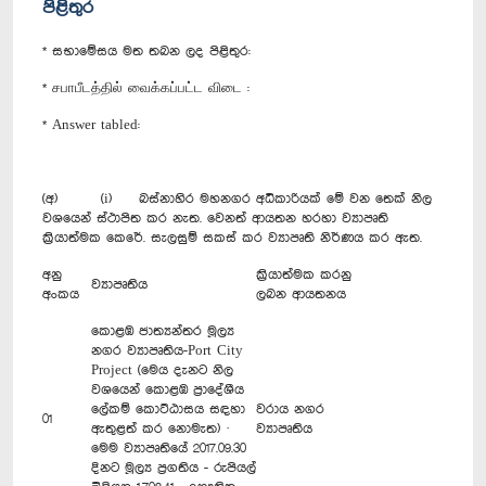
පිළිතුර
* සභාමේසය මත තබන ලද පිළිතුර:
* சபாபீடத்தில் வைக்கப்பட்ட விடை :
* Answer tabled:
(අ) (i) බස්නාහිර මහනගර අධිකාරියක් මේ වන තෙක් නිල
වශයෙන් ස්ථාපිත කර නැත. වෙනත් ආයතන හරහා ව්‍යාපෘති
ක්‍රියාත්මක කෙරේ. සැලසුම් සකස් කර ව්‍යාපෘති නිර්ණය කර ඇත.
අනු
ක්‍රියාත්මක කරනු
ව්‍යාපෘතිය
අංකය
ලබන ආයතනය
කොළඹ ජාත්‍යන්තර මූල්‍ය
නගර ව්‍යාපෘතිය-Port City
Project (මෙය දැනට නිල
වශයෙන් කොළඹ ප්‍රාදේශීය
ලේකම් කොට්ඨාසය සඳහා
වරාය නගර
01
ඇතුළත් කර නොමැත) ·
ව්‍යාපෘතිය
මෙම ව්‍යාපෘතියේ 2017.09.30
දිනට මූල්‍ය ප්‍රගතිය - රුපියල්