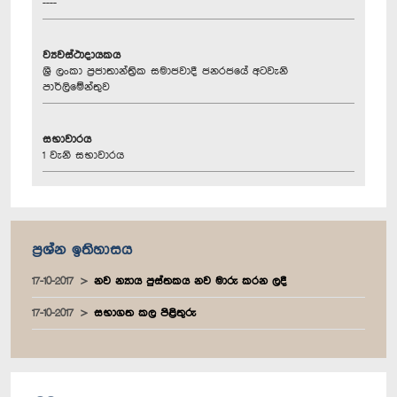
----
ව්‍යවස්ථාදායකය
ශ්‍රී ලංකා ප්‍රජාතාන්ත්‍රික සමාජවාදී ජනරජයේ අටවැනි
පාර්ලිමේන්තුව
සභාවාරය
1 වැනි සභාවාරය
ප්‍රශ්න ඉතිහාසය
17-10-2017
නව න්‍යාය පුස්තකය නව මාරු කරන ලදී
17-10-2017
සභාගත කල පිළිතුරු