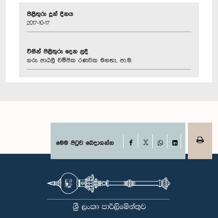
පිළිතුරු දුන් දිනය
2017-10-17
විසින් පිළිතුරු දෙන ලදී
ගරු පාඨලී චම්පික රණවක මහතා, පා.ම.
Facebook
මෙම පිටුව බෙදාගන්න
X
WhatsApp
LinkedIn