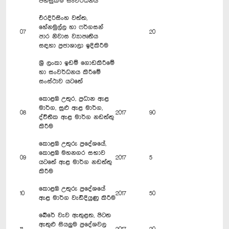
පහසුකම් සංවර්ධනය
එරදිරිසිංහ වත්ත,
හේනමුල්ල හා ෆර්ගසන්
07
20
පාර නිවාස ව්‍යාපෘතිය
සඳහා ප්‍රජාශාලා ඉදිකිරීම
ශ්‍රී ලංකා ඉඩම් ගොඩකිරීමේ
හා සංවර්ධනය කිරීමේ
සංස්ථාව යටතේ
කොළඹ උතුර, ප්‍රධාන ඇළ
මාර්ග, සුළු ඇළ මාර්ග,
08
2017
90
ද්විතීක ඇළ මාර්ග නඩත්තු
කිරීම
කොළඹ උතුරු ප්‍රදේශයේ,
කොළඹ මහනගර සභාව
09
2017
5
යටතේ ඇළ මාර්ග නඩත්තු
කිරීම
කොළඹ උතුරු ප්‍රදේශයේ
10
2017
50
ඇළ මාර්ග වැඩිදියුණු කිරීම
බේරේ වැව ඇතුළත, පිටත
ඇතුළු සියලුම ප්‍රදේශවල