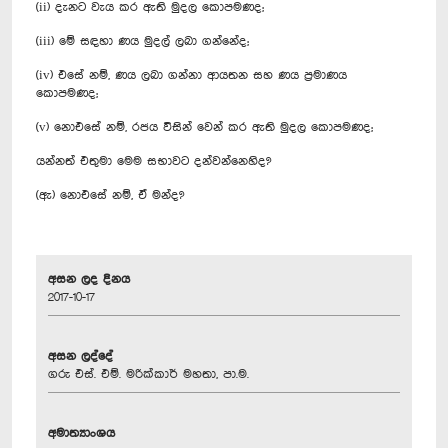
(ii) දැනට වැය කර ඇති මුදල කොපමණද;
(iii) මේ සඳහා ණය මුදල් ලබා ගන්නේද;
(iv) එසේ නම්, ණය ලබා ගන්නා ආයතන සහ ණය ප්‍රමාණය
කොපමණද;
(v) නොඑසේ නම්, රජය විසින් වෙන් කර ඇති මුදල කොපමණද;
යන්නත් එතුමා මෙම සභාවට දන්වන්නෙහිද?
(ඇ) නොඑසේ නම්, ඒ මන්ද?
අසන ලද දිනය
2017-10-17
අසන ලද්දේ
ගරු එස්. එම්. මරික්කාර් මහතා, පා.ම.
අමාත්‍යාංශය