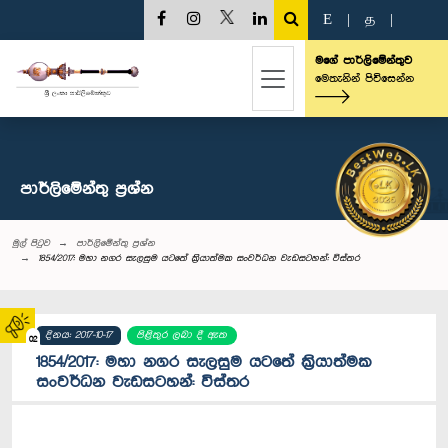
E
|
த
|
මගේ පාර්ලිමේන්තුව
මෙතැනින් පිවිසෙන්න
පාර්ලි‌මේන්තු‌ ප්‍රශ්න
මුල් පිටුව
පාර්ලි‌මේන්තු‌ ප්‍රශ්න
1854/2017: මහා නගර සැලසුම යටතේ ක‍්‍රියාත්මක සංවර්ධන වැඩසටහන්: විස්තර
දිනය: 2017-10-17
පිළිතුර ලබා දී ඇත
02
1854/2017: මහා නගර සැලසුම යටතේ ක‍්‍රියාත්මක
සංවර්ධන වැඩසටහන්: විස්තර