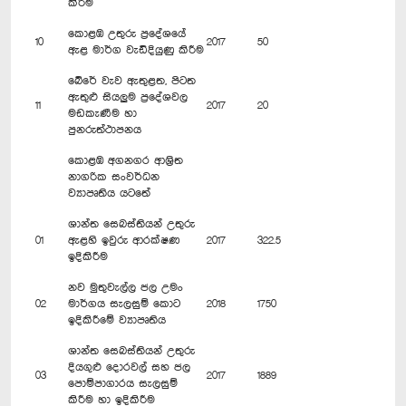
කිරීම
කොළඹ උතුරු ප්‍රදේශයේ
10
2017
50
ඇළ මාර්ග වැඩිදියුණු කිරීම
බේරේ වැව ඇතුළත, පිටත
ඇතුළු සියලුම ප්‍රදේශවල
11
2017
20
මඩකැණීම හා
පුනරුත්ථාපනය
කොළඹ අගනගර ආශ්‍රිත
නාගරික සංවර්ධන
ව්‍යාපෘතිය යටතේ
ශාන්ත සෙබස්තියන් උතුරු
01
ඇළහි ඉවුරු ආරක්ෂණ
2017
322.5
ඉදිකිරීම
නව මුතුවැල්ල ජල උමං
02
මාර්ගය සැලසුම් කොට
2018
1750
ඉදිකිරීමේ ව්‍යාපෘතිය
ශාන්ත සෙබස්තියන් උතුරු
දියගුළු දොරවල් සහ ජල
03
2017
1889
පොම්පාගාරය සැලසුම්
කිරීම හා ඉදිකිරීම