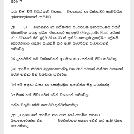
1854/’17
ගරු එස්. එම්. මරික්කාර් මහතා,— මහානගර හා බස්නාහිර සංවර්ධන
අමාත්‍යතුමාගෙන් ඇසීමට,—
(අ) (i) මහානගර හා බස්නාහිර සංවර්ධන අමාත්‍යාංශය විසින්
ක‍්‍රියාත්මක කරනු ලබන මහානගර සැලසුම (Megapolis Plan) යටතේ
2017 වර්ෂයේ සිට ඉදිරි වර්ෂ 03 ක් දක්වා කොළඹ ප‍්‍රාදේශීය ලේකම්
කොට්ඨාසය සඳහා සැලසුම් කර ඇති සංවර්ධන වැඩසටහන්
කවරේද;
(ii) දැනටමත් යම් වැඩසටහන් ආරම්භ කර ඇත්නම්, ඒවා කවරේද;
(iii) ආරම්භ කිරීමට බලාපොරොත්තු වන වැඩසටහන් නිශ්චිත වශයෙන්
පටන් ගන්නා දින වකවානු කවරේද;
(iv) මේ සඳහා රාජ්‍ය හා පෞද්ගලික ආයෝජන සිදු කරන්නේද;
(v) එසේ නම්, ඒවා වෙන් වෙන් වශයෙන් කවරේද;
යන්න එතුමා මෙම සභාවට දන්වන්නෙහිද?
(ආ) (i) දැනටමත් ආරම්භ කර ඇති හෝ ආරම්භ කිරීමට
බලාපොරොත්තු වන වැඩසටහන් සඳහා වෙන් කර ඇති මුදල
කොපමණද;