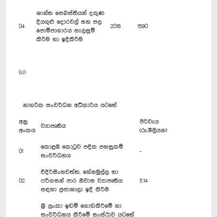
ශාන්ත සෙබස්තියන් දකුණ
දියගුළු දොරවල් සහ ජල
04
2018
1590
පොම්පාගාරය සැලසුම්
කිරීම හා ඉදිකිරීම
(ii)
නාගරික සංවර්ධන අධිකාරිය යටතේ
අනු
පිරිවැය
ව්‍යාපෘතිය
අංකය
(රු.මිලියන)
කොළඹ කොටුව පදික පහසුකම්
01
-
සංවර්ධනය
එදිරිසිංහවත්ත, හේනමුල්ල හා
02
ෆර්ගසන් පාර නිවාස ව්‍යාපෘතිය
5.14
සඳහා ප්‍රජාශාලා ඉදි කිරීම
ශ්‍රී ලංකා ඉඩම් ගොඩකිරීමේ හා
සංවර්ධනය කිරීමේ සංස්ථාව යටතේ