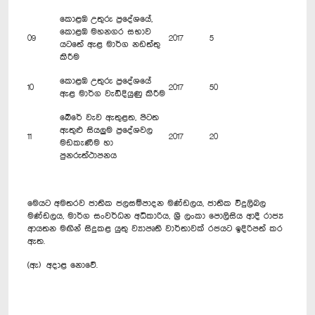
කොළඹ උතුරු ප්‍රදේශයේ,
කොළඹ මහනගර සභාව
09
2017
5
යටතේ ඇළ මාර්ග නඩත්තු
කිරීම
කොළඹ උතුරු ප්‍රදේශයේ
10
2017
50
ඇළ මාර්ග වැඩිදියුණු කිරීම
බේරේ වැව ඇතුළත, පිටත
ඇතුළු සියලුම ප්‍රදේශවල
11
2017
20
මඩකැණීම හා
පුනරුත්ථාපනය
මෙයට අමතරව ජාතික ජලසම්පාදන මණ්ඩලය, ජාතික විදුලිබල
මණ්ඩලය, මාර්ග සංවර්ධන අධිකාරිය, ශ්‍රී ලංකා පොලිසිය ආදී රාජ්‍ය
ආයතන මඟින් සිදුකළ යුතු ව්‍යාපෘති වාර්තාවක් රජයට ඉදිරිපත් කර
ඇත.
(ඇ) අදාළ නොවේ.