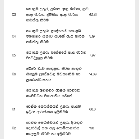
කොළඹ උතුර, ප්‍රධාන ඇළ මාර්ග, සුළු
03
ඇළ මාර්ග, ද්විතීක ඇළ මාර්ග
62.31
නඩත්තු කිරීම
කොළඹ උතුරු ප්‍රදේශයේ, කොළඹ
04
මහනගර සභාව යටතේ ඇළ මාර්ග
3.19
නඩත්තු කිරීම
කොළඹ උතුරු ප්‍රදේශයේ ඇළ මාර්ග
05
7.97
වැඩිදියුණු කිරීම
බේරේ වැව ඇතුළත, පිටත ඇතුළු
06
සියලුම ප්‍රදේශවල මඩකැණීම හා
14.89
පුනරුත්ථාපනය
කොළඹ අගනගර ආශ්‍රිත නාගරික
සංවර්ධන ව්‍යාපාතිය යටතේ
ශාන්ත සෙබස්තියන් උතුරු ඇළහී
01
66.8
ඉවුරු ආරක්ෂණ ඉදිකිරීම
ශාන්ත සෙබස්තියන් උතුරු දියගුළු
02
දොරවල් සහ ජල පොම්පාගාරය
196
සැලසුම් කිරීම හා ඉදිකිරීම.