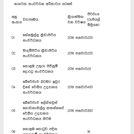
නාගරික සංවර්ධන අධිකාරිය යටතේ
පිරිවැය
අනු
ක්‍රියාත්මක
ව්‍යාපෘතිය
(රුපියල්
අංකය
වන වර්ෂය
මිලියන)
හේනමුල්ල ක්‍රීඩාපිටිය
01
2018 ජනවාරි
200
සංවර්ධනය
මාදම්පිටිය ක්‍රීඩාපිටිය
02
2018 ජනවාරි
200
සංවර්ධනය
කොළඹ උතුරු පිවිසුම්
03
2018 ජනවාරි
25
දොරටු සංවර්ධනය
බේරේවැව බටහිර ඉවුර
04
දිගේ රේඛීය උද්‍යානය
2018 ජනවාරි
450
සංවර්ධනය
බේරේවැව ලේක්හවුස්
ගොඩනැගිල්ල ආසන්නයේ
05
2018 ජනවාරි
350
රේඛීය උද්‍යානය
සංවර්ධනය කිරීම
කොළඹ කොටුව පදික
06
18