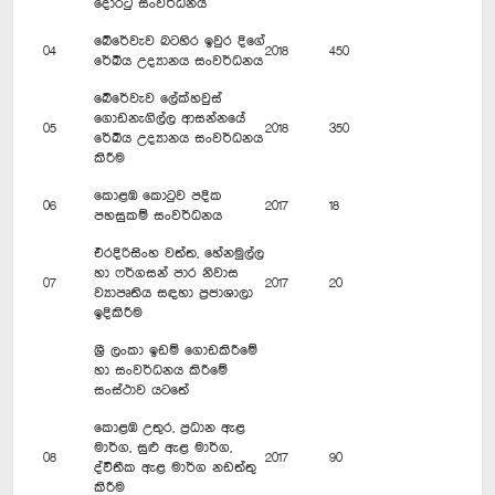
දොරටු සංවර්ධනය
බේරේවැව බටහිර ඉවුර දිගේ
04
2018
450
රේඛීය උද්‍යානය සංවර්ධනය
බේරේවැව ලේක්හවුස්
ගොඩනැගිල්ල ආසන්නයේ
05
2018
350
රේඛීය උද්‍යානය සංවර්ධනය
කිරීම
කොළඹ කොටුව පදික
06
2017
18
පහසුකම් සංවර්ධනය
එරදිරිසිංහ වත්ත, හේනමුල්ල
හා ෆර්ගසන් පාර නිවාස
07
2017
20
ව්‍යාපෘතිය සඳහා ප්‍රජාශාලා
ඉදිකිරීම
ශ්‍රී ලංකා ඉඩම් ගොඩකිරීමේ
හා සංවර්ධනය කිරීමේ
සංස්ථාව යටතේ
කොළඹ උතුර, ප්‍රධාන ඇළ
මාර්ග, සුළු ඇළ මාර්ග,
08
2017
90
ද්විතීක ඇළ මාර්ග නඩත්තු
කිරීම