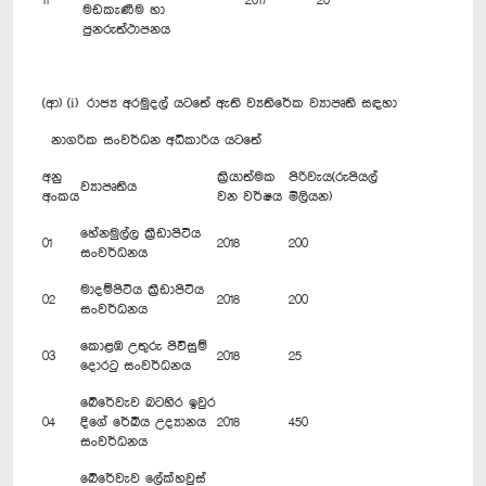
11
2017
20
මඩකැණීම හා
පුනරුත්ථාපනය
(ආ) (i) රාජ්‍ය අරමුදල් යටතේ ඇති ව්‍යතිරේක ව්‍යාපෘති සඳහා
නාගරික සංවර්ධන අධිකාරිය යටතේ
අනු
ක්‍රියාත්මක
පිරිවැය(රුපියල්
ව්‍යාපෘතිය
අංකය
වන වර්ෂය
මිලියන)
හේනමුල්ල ක්‍රීඩාපිටිය
01
2018
200
සංවර්ධනය
මාදම්පිටිය ක්‍රීඩාපිටිය
02
2018
200
සංවර්ධනය
කොළඹ උතුරු පිවිසුම්
03
2018
25
දොරටු සංවර්ධනය
බේරේවැව බටහිර ඉවුර
04
දිගේ රේඛීය උද්‍යානය
2018
450
සංවර්ධනය
බේරේවැව ලේක්හවුස්