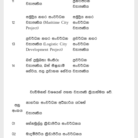
11
පුනර්ජීවන
ව්‍යාපෘතිය
ව්‍යාපෘතිය
සමුද්‍රීය නගර සංවර්ධන
සමුද්‍රීය නගර
12
ව්‍යාපෘතිය (Maritime City
සංවර්ධන
Project)
ව්‍යාපෘතිය
ප්‍රවර්ධන නගර සංවර්ධන
ප්‍රවර්ධන නගර
13
ව්‍යාපෘතිය (Logistic City
සංවර්ධන
Development Project)
ව්‍යාපෘතිය
බස් ප්‍රමුඛතා මංතීරු
ප්‍රවර්ධන
14
ව්‍යාපෘතිය, බස් සීඝ්‍රගාමී
සංවර්ධන
සේවය, ජල ප්‍රවාහන සේවය
ව්‍යාපෘතිය
වැඩිමනත් වශයෙන් පහත ව්‍යාපෘති ක්‍රියාත්මක වේ.
නාගරික සංවර්ධන අධිකාරිය යටතේ
අනු
අංකය
ව්‍යාපෘතිය
01
හේනමුල්ල ක්‍රීඩාපිටිය සංවර්ධනය
02
මාදම්පිටිය ක්‍රීඩාපිටිය සංවර්ධනය