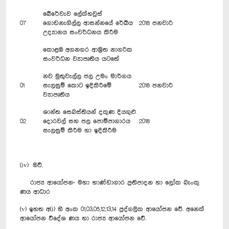
බේරේවැව ලේක්හවුස්
07
ගොඩනැගිල්ල ආසන්නයේ රේඛීය
2018 ජනවාරි
උද්‍යානය සංවර්ධනය කිරීම
කොළඹ අගනගර ආශ්‍රිත නාගරික
සංවර්ධන ව්‍යාපෘතිය යටතේ
නව මුතුවැල්ල ජල උමං මාර්ගය
01
සැලසුම් කොට ඉදිකිරීමේ
2018 ජනවාරි
ව්‍යාපෘතිය
ශාන්ත සෙබස්තියන් දකුණ දියගුළු
02
දොරවල් සහ ජල පොම්පාගාරය
2018
සැලසුම් කිරීම හා ඉදිකිරීම
(iv) ඔව්.
රාජ්‍ය ආයෝජන- මහා භාණ්ඩාගාර ප්‍රතිපාදන හා ලෝක බැංකු
ණය ආධාර
(v) ඉහත අ(i) හි අංක 01,03,05,12,13,14 පුද්ගලික ආයෝජන වේ. අනෙක්
ආයෝජන විදේශ ණය හා රාජ්‍ය ආයෝජන වේ.