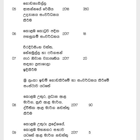
ගොඩනැගිල්ල
05
ආසන්නයේ රේඛීය
2018
350
උද්‍යානය සංවර්ධනය
කිරීම
කොළඹ කොටුව පදික
06
2017
18
පහසුකම් සංවර්ධනය
එරදිරිසිංහ වත්ත,
හේනමුල්ල හා ෆර්ගසන්
07
පාර නිවාස ව්‍යාපෘතිය
2017
20
සඳහා ප්‍රජාශාලා
ඉදිකිරීම
ශ්‍රී ලංකා ඉඩම් ගොඩකිරීමේ හා සංවර්ධනය කිරීමේ
සංස්ථාව යටතේ
කොළඹ උතුර, ප්‍රධාන ඇළ
මාර්ග, සුළු ඇළ මාර්ග,
08
2017
90
ද්විතීක ඇළ මාර්ග නඩත්තු
කිරීම
කොළඹ උතුරු ප්‍රදේශයේ,
කොළඹ මහනගර සභාව
09
2017
5
යටතේ ඇළ මාර්ග නඩත්තු