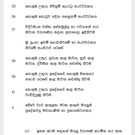
03
කොළඹ උතුරු පිවිසුම් දොරටු සංවර්ධනය
06
කොළඹ කොටුව පදික පහසුකම් සංවර්ධනය
එදිරිසිංහ වත්ත, හේනමුල්ල හා ෆර්ගසන් පාර
07
නිවාස ව්‍යාපෘතිය සඳහා ප්‍රජාශාලා ඉදිකිරීම
ශ්‍රී ලංකා ඉඩම් ගොඩකිරීමේ හා සංවර්ධනය
කිරීමේ සංස්ථාව යටතේ
කොළඹ උතුර, ප්‍රධාන ඇළ මාර්ග, සුළු ඇළ
08
මාර්ග, ද්විතීක ඇළ මාර්ග නඩත්තු කිරීම
කොළඹ උතුරු ප්‍රදේශයේ, කොළඹ මහනගර
09
සභාව යටතේ ඇළ මාර්ග නඩත්තු කිරීම
කොළඹ උතුරු ප්‍රදේශයේ ඇළ මාර්ග
10
වැඩිදියුණු කිරීම
බේරේ වැව ඇතුළත, පිටත ඇතුළු සියලුම
11
ප්‍රදේශවල මඩකැණීම හා පුනරුත්ථාපනය
(ii) ඉහත අ(i)හි සඳහන් සියලු ව්‍යාපෘති ආරම්භ කර ඇත.