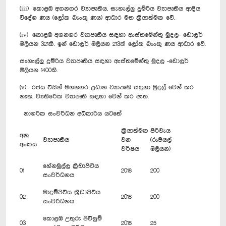
(iii) කොළඹ අගනගර ව්‍යාපෘතිය, සැහැල්ලු දුම්රිය ව්‍යාපෘතිය ආදිය
විදේශ ණය (ලෝක බැංකු ණය) ආධාර මත ක්‍රියාත්මක වේ.
(iv) කොළඹ අගනගර ව්‍යාපෘතිය සඳහා ඇස්තමේන්තු මුදල- ඩොලර්
මිලියන 321කි. ඉන් ඩොලර් මිලියන 213ක් ලෝක බැංකු ණය ආධාර වේ.
සැහැල්ලු දුම්රිය ව්‍යාපෘතිය සඳහා ඇස්තමේන්තු මුදල -ඩොලර්
මිලියන 1400කි.
(v) රජය විසින් මහනගර ප්‍රධාන ව්‍යාපෘති සඳහා මුදල් වෙන් කර
නැත. ව්‍යතිරේක ව්‍යාපෘති සඳහා වෙන් කර ඇත.
නාගරික සංවර්ධන අධිකාරිය යටතේ
ක්‍රියාත්මක
පිරිවැය
අනු
ව්‍යාපෘතිය
වන
(රුපියල්
අංකය
වර්ෂය
මිලියන)
හේනමුල්ල ක්‍රීඩාපිටිය
01
2018
200
සංවර්ධනය
මාදම්පිටිය ක්‍රීඩාපිටිය
02
2018
200
සංවර්ධනය
කොළඹ උතුරු පිවිසුම්
03
2018
25