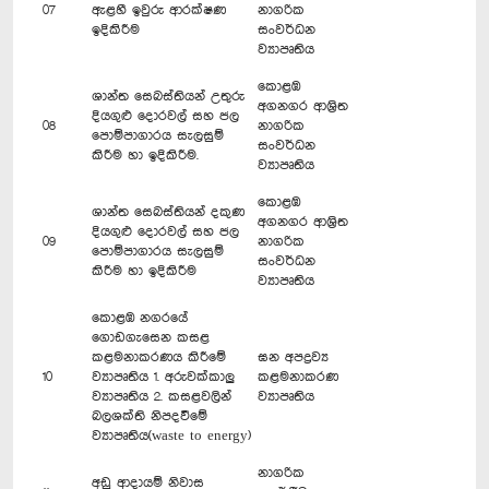
07
ඇළහී ඉවුරු ආරක්ෂණ
නාගරික
ඉදිකිරීම
සංවර්ධන
ව්‍යාපෘතිය
කොළඹ
ශාන්ත සෙබස්තියන් උතුරු
අගනගර ආශ්‍රිත
දියගුළු දොරවල් සහ ජල
08
නාගරික
පොම්පාගාරය සැලසුම්
සංවර්ධන
කි‍රීම හා ඉදිකිරීම.
ව්‍යාපෘතිය
කොළඹ
ශාන්ත සෙබස්තියන් දකුණ
අගනගර ආශ්‍රිත
දියගුළු දොරවල් සහ ජල
09
නාගරික
පොම්පාගාරය සැලසුම්
සංවර්ධන
කිරීම හා ඉදිකිරීම
ව්‍යාපෘතිය
කොළඹ නගරයේ
ගොඩගැසෙන කසළ
‍කළමනාකරණය කිරීමේ
ඝන අපද්‍රව්‍ය
10
ව්‍යාපෘතිය 1. අරුවක්කාලු
කළමනාකරණ
ව්‍යාපෘතිය 2. කසළවලින්
ව්‍යාපෘතිය
බලශක්ති නිපදවීමේ
ව්‍යාපෘතිය(waste to energy)
නාගරික
අඩු ආදායම් නිවාස