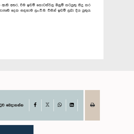
න ඇති අතර, එම ඉඩම් කොටස්වල මිනුම් කටයුතු සිදු කර
පෘති දෙක සඳහාම ලං.වි.ම. විසින් ඉඩම් ලබා දිය යුතුය.
X
Facebook
WhatsApp
LinkedIn
ටුව බෙදාගන්න