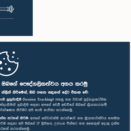
ි ඔබගේ පෞද්ගලිකත්වය අගය කරමු
" ක්ලික් කිරීමෙන්, ඔබ පහත සඳහන් දේට එකඟ වේ:
ැසි ලුහුබැඳීම (Session Tracking):
පහසු සහ වඩාත් පුද්ගලාරෝපිත
ත්දැකීමක් ලබාදීම සඳහා අපගේ වෙබ් අඩවියේ ඔබගේ ක්‍රියාකාරකම්
ිරීක්ෂණය කිරීමට අපි සැසි භාවිතා කරන්නෙමු.
ත්ත සටහන් කිරීම:
අපගේ සේවාවන්හි ආරක්ෂාව සහ ක්‍රියාකාරීත්වය සහතික
ිරීම සඳහා අපි ඔබගේ IP ලිපිනය, උපාංග විස්තර සහ අනෙකුත් අදාළ දත්ත
ටහන් කරගන්නෙමු.