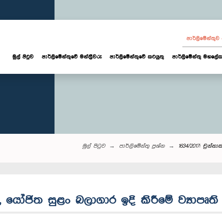
පාර්ලි‌මේන්තු
මුල් පිටුව
පාර්ලි‌මේන්තුවේ මන්ත්‍රීවරු
පාර්ලිමේන්තුවේ කටයුතු
පාර්ලිමේන්තු මහලේක
මුල් පිටුව
පාර්ලි‌මේන්තු‌ ප්‍රශ්න
1634/2017: චුන්නා
ේ, යෝජිත සුළං බලාගාර ඉදි කිරීමේ ව්‍යාපෘති :