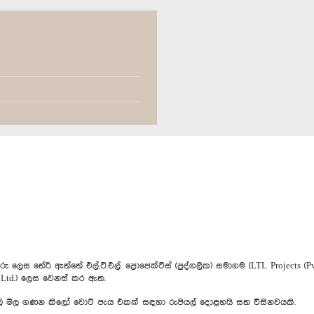
ී ඇත්තේ එල්.ටී.එල්. ප්‍රොජෙක්ට්ස් (පුද්ගලික) සමාගම (LTL Projects (Pv
t.) Ltd.) ලෙස වෙනස් කර ඇත.
 තිබූ මිල ගණන කිලෝ වොට් පැය එකක් සඳහා රුපියල් දොළහයි සත විසිනවයකි.