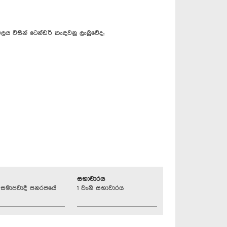
ඩලය විසින් ටෙන්ඩර් කැඳවනු ලැබුවේද;
සභාවාරය
්‍රික සමාජවාදී ජනරජයේ
1 වැනි සභාවාරය