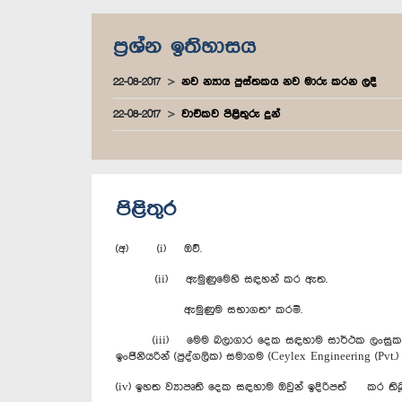
ප්‍රශ්න ඉතිහාසය
22-08-2017
නව න්‍යාය පුස්තකය නව මාරු කරන ලදී
22-08-2017
වාචිකව පිළිතුරු දුන්
පිළිතුර
(අ) (i) ඔව්.
(ii) ඇමුණුමෙහි සඳහන් කර ඇත.
ඇමුණුම සභාගත* කරමි.
(iii) මෙම බලාගාර දෙක සඳහාම සාර්ථක ලංසුකරු ලෙස තේර
ඉංජිනියරින් (පුද්ගලික) සමාගම (Ceylex Engineering (Pv
(iv) ඉහත ව්‍යාපෘති දෙක සඳහාම ඔවුන් ඉදිරිපත් කර