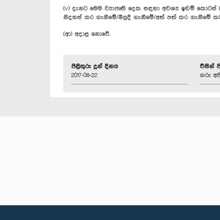
(v) දැනට මෙම ව්‍යාපෘති දෙක සඳහා අවශ්‍ය ඉඩම් කොටස්
නිදහස් කර ගැනීමේ/මිලදී ගැනීමේ/අත් පත් කර ගැනීමේ කටය
(ආ) අදාළ නොවේ.
පිළිතුරු දුන් දිනය
විසින් 
2017-08-22
ගරු අජ