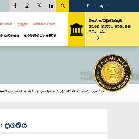
E
|
த
|
මගේ පාර්ලිමේන්තුව
ව නරඹන්න
දැනුමට
සම්බන්ධ වන්න
ඔබගේ ගිණුමට මෙතැනින්
පිවිසෙන්න
ම් කාර්යාලය
පාර්ලිමේන්තුව සජීවීව
ක්කම් ප්‍රදේශයේ, යෝජිත සුළං බලාගාර ඉදි කිරීමේ ව්‍යාපෘති : ප්‍රගතිය
 ප්‍රගතිය