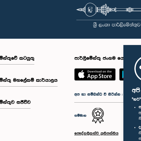
මේන්තුවේ කටයුතු
පාර්ලිමේන්තු ජංගම යෙදුම
මේන්තු මහලේකම් කාර්යාලය
අප
අප හා සම්බන්ධ වී සිටින්න :
"හරි
මේන්තුව සජීවීව
ස
අ
සම්මාන
න
ද
ක
පෞද්ගලිකත්ව ප්‍රතිපත්තිය
ස