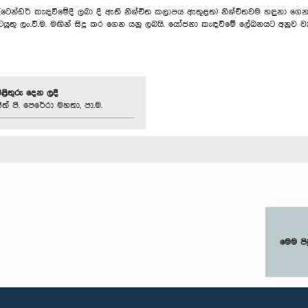
 (ටෙන්ඩර් කැඳවීමේදී ලබා දී ඇති නිශ්චිත කලාපය ඇතුළත) නිශ්චිතවම හඳුනා ගෙ
ුතු ලං.වි.ම. මඟින් සිදු කර ගෙන යනු ලබයි. යෝජනා කැඳවීමේ ලේඛනයට අනුව ව්‍යා
පිළිතුරු දෙන ලදී
ිත් පී. පෙරේරා මහතා, පා.ම.
මෙම පි