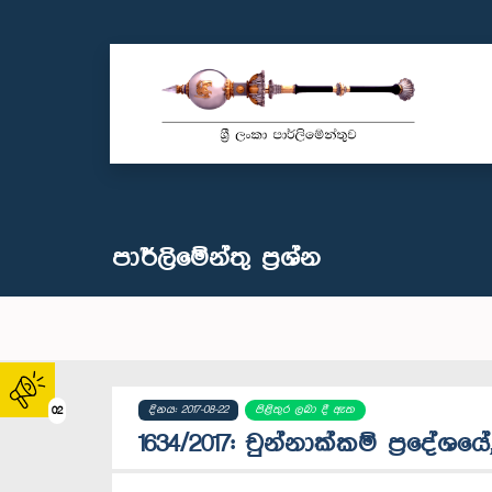
පාර්ලි‌මේන්තු‌ ප්‍රශ්න
දිනය: 2017-08-22
පිළිතුර ලබා දී ඇත
02
1634/2017: චුන්නාක්කම් ප්‍රදේශය