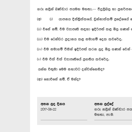
ගරු නලින් බණ්ඩාර ජයමහ මහතා,— විදුලිබල හා පුනර්ජනනී
(අ) (i) යාපනය දිස්ත්‍රික්කයේ, චුන්නාක්කම් ප්‍රදේශයේ 
(ii) එසේ නම්, එම ව්‍යාපෘති සඳහා ඉදිරිපත් කළ මිල ගණන
(iii) එම ටෙන්ඩර ප්‍රදානය කළ සමාගම් දෙක කවරේද;
(iv) එම සමාගම් විසින් ඉදිරිපත් කරන ලද මිල ගණන් වෙන
(v) එම එක් එක් ව්‍යාපෘතියේ ප්‍රගතිය කවරේද;
යන්න එතුමා මෙම සභාවට දන්වන්නෙහිද?
(ආ) නොඑසේ නම්, ඒ මන්ද?
අසන ලද දිනය
අසන ලද්දේ
2017-08-22
ගරු නලින් බණ්ඩාර ජ
මහතා, පා.ම.