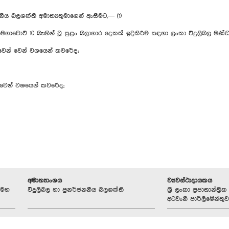
ය බලශක්ති අමාත්‍යතුමාගෙන් ඇසීමට,— (1)
මෙගාවොට් 10 බැඟින් වූ සුළං බලාගාර දෙ‍කක් ඉදිකිරීම සඳහා ලංකා විදුලිබල මණ්
් වෙන් වෙන් වශයෙන් කවරේද;
් වෙන් වශයෙන් කවරේද;
අමාත්‍යාංශය
ව්‍යවස්ථාදායකය
යමහ
විදුලිබල හා පුනර්ජනනීය බලශක්ති
ශ්‍රී ලංකා ප්‍රජාතාන්ත
අටවැනි පාර්ලිමේන්තුව