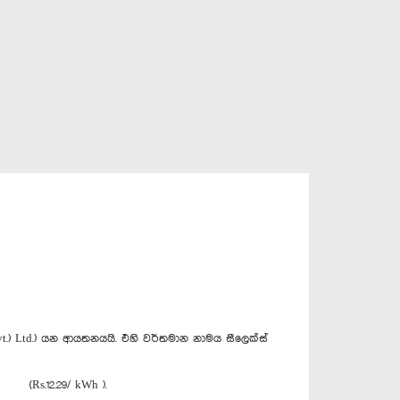
t.) Ltd.) යන ආයතනයයි. එහි වර්තමාන නාමය සීලෙක්ස්
 (Rs.12.29/ kWh ).