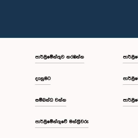
පාර්ලි‌මේන්තුව නරඹන්න
පාර්ලි
දැනුමට
පාර්ලි
සම්බන්ධ වන්න
පාර්ලි
පාර්ලි‌මේන්තුවේ මන්ත්‍රීවරු