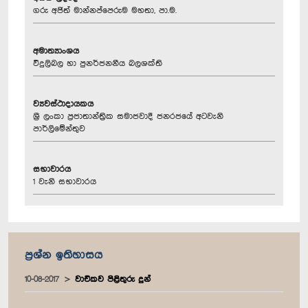
ගරු අජිත් මාන්නප්පෙරුම මහතා, පා.ම.
අමාත්‍යාංශය
විදුලිබල හා පුනර්ජනනීය බලශක්ති
ව්‍යවස්ථාදායකය
ශ්‍රී ලංකා ප්‍රජාතාන්ත්‍රික සමාජවාදී ජනරජයේ අටවැනි
පාර්ලිමේන්තුව
සභාවාරය
1 වැනි සභාවාරය
ප්‍රශ්න ඉතිහාසය
10-08-2017
වාචිකව පිළිතුරු දුන්