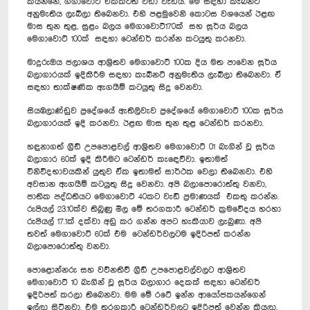
කියන්නේ, ගිගාවොට් එකකටත් වඩා වැඩියි. මේ සඳහා කැබිනට්
අනුමැතිය ලැබිලා තිබෙනවා. එහි පළමුවෙනි කොටස වශයෙන් ඊළඟ
මාස තුන තුළ, සුළං බලය මෙගාවොට්170ක් සහ සූර්ය බලය
මෙගාවොට් 100ක් සඳහා ටෙන්ඩර් කරන්න කටයුතු කරනවා.
මාදුරුඔය ජලාශය ආශ්‍රිතව මෙගාවොට් 100ක දිය මත පාවෙන සූර්ය
බලාගාරයක් ඉදිකිරීම සඳහා කැබිනට් අනුමැතිය ලැබිලා තිබෙනවා. ඒ
සඳහා තාක්ෂණික ඇගයීම් කටයුතු සිදු වෙනවා.
සියඹලාණ්ඩුව ප්‍රදේශයේ ඇතිලිවැව ප්‍රදේශයේ මෙගාවොට් 100ක සූර්ය
බලාගාරයක් ඉදි කරනවා. ඊළඟ මාස තුන තුළ ටෙන්ඩර් කරනවා.
හඳුනාගත් ග්‍රීඩ් උපපොළවල් ආශ්‍රිතව මෙගාවොට් 01 බැගින් වූ සූර්ය
බලාගාර 60ක් ඉදි කිරීමට ටෙන්ඩර් කැ‍ඳෙව්වා. ඉතාමත්
විනිවිදභාවයකින් යුතුව ඒක ඉතාමත් සාර්ථක වෙලා තිබෙනවා. එහි
අවසාන ඇගයීම් කටයුතු සිදු වෙනවා. අපි බලාපොරොත්තු වනවා,
ජාතික පද්ධතියට මෙගාවොට් 40කට වැඩි ප්‍රමාණයක් එකතු කරන්න.
රුපියල් 23.10ක්ව තිබුණු මිල මේ තරගකාරී ටෙන්ඩර් ක්‍රමවේදය හරහා
රුපියල් 17.1ක් දක්වා අඩු කර ගන්න අපට හැකියාව ලැබුණා. අපි
තවත් මෙගාවොට් 60ක් එම ටෙන්ඩර්වලටම ඉදිරිපත් කරන්න
බලාපොරොත්තු වනවා.
පොළොන්නරු සහ වව්නතිව් ග්‍රීඩ් උපපොළවල්වලට ආශ්‍රිතව
මෙගාවොට් 10 බැගින් වූ සූර්ය බලාගාර දෙකක් සඳහා ටෙන්ඩර්
ඉදිරිපත් කරලා තිබෙනවා. මම මේ රටේ ඉන්න ආයෝජකයන්ගෙන්
ඉල්ලා සිටිනවා, එම තරගකාරී ටෙන්‍ඩර්වලට ඉදිරිපත් වෙන්න කියලා.