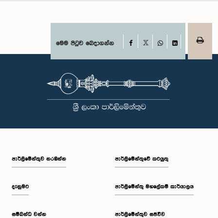
Facebook
මෙම පිටුව බෙදාගන්න
X
WhatsApp
LinkedIn
පාර්ලි‌මේන්තුව නරඹන්න
පාර්ලිමේන්තුවේ කටයුතු
දැනුමට
පාර්ලිමේන්තු මහලේකම් කාර්යාලය
සම්බන්ධ වන්න
පාර්ලිමේන්තුව සජීවීව