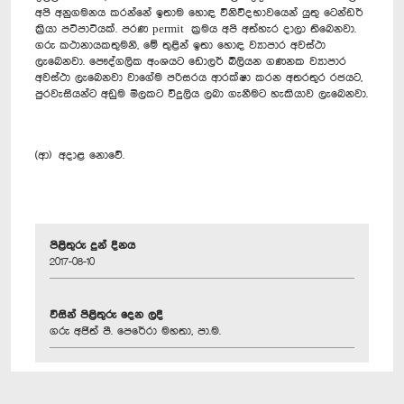
අපි අනුගමනය කරන්නේ ඉතාම හොඳ විනිවිදභාවයෙන් යුතු ටෙන්ඩර්
ක්‍රියා පටිපාටියක්. පරණ permit ක්‍රමය අපි අත්හැර දාලා තිබෙනවා.
ගරු කථානායකතුමනි, මේ තුළින් ඉතා හොඳ ව්‍යාපාර අවස්ථා
ලැබෙනවා. පෞද්ගලික අංශයට ඩොලර් බිලියන ගණනක ව්‍යාපාර
අවස්ථා ලැබෙනවා වාගේම පරිසරය ආරක්ෂා කරන අතරතුර රජයට,
පුරවැසියන්ට අඩුම මිලකට විදුලිය ලබා ගැනීමට හැකියාව ලැබෙනවා.
(ආ) අදාළ නොවේ.
පිළිතුරු දුන් දිනය
2017-08-10
විසින් පිළිතුරු දෙන ලදී
ගරු අජිත් පී. පෙරේරා මහතා, පා.ම.