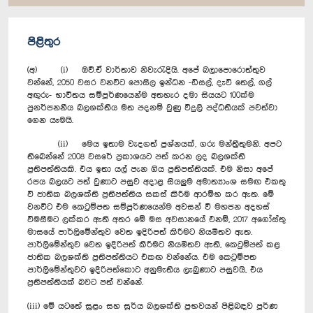
පිළිතුර
(අ) (i) ඔව්.‍ඒ වාර්තාව නිවැරැදියි. අපේ බලාපොරොත්තුව
වන්නේ, 2050 වසර වනවිට පොසිල ඉන්ධන -ඩීසල්, දැවි තෙල්, ගල්
අඟුරු- භාවිතය සම්පූර්ණයෙන්ම අතහැර දමා සියයට 100ක්ම
පුනර්ජනනීය බලශක්තිය මත පදනම් වුණු විදුලි පද්ධතියක් පවත්වා
ගෙන යෑමයි.
(ii) මෙය ඉතාම වැදගත් ප්‍රශ්නයක්, ගරු මන්ත්‍රීතුමනි. අපට
තිබෙන්නේ 2008 වසරේ ප්‍රකාශයට පත් කරන ලද බලශක්ති
ප්‍රතිපත්තියකි. එය ඉතා යල් පැන ගිය ප්‍රතිපත්තියක්. එම නිසා අපේ
රජය බලයට පත් වුණාට පසුව අදාළ සියලුම අමාත්‍යාංශ සමඟ එකතු
වී ජාතික බලශක්ති ප්‍රතිපත්තිය සකස් කිරීම ආරම්භ කර ඇත. මේ
වනවිට එම කෙටුම්පත සම්පූර්ණයෙන්ම අවසන් වී මහජන අදහස්
විමසීමට ලක්කර ඇති අතර මේ මස අවසානයේ එනම්, 2017 අගෝස්තු
මාසයේ පාර්ලිමේන්තුව වෙත ඉදිරිපත් කිරීමට නියමිතව ඇත.
පාර්ලිමේන්තුව වෙත ඉදිරිපත් කිරීමට නියමිතව ඇති, කෙටුම්පත් කළ
ජාතික බලශක්ති ප්‍රතිපත්තියට එකඟ වන්නේය. එම කෙටුම්පත
පාර්ලිමේන්තුවට ඉදිරිපත්කොට අනුමැතිය ලැබුණාට පසුවයි, එය
ප්‍රතිපත්තියක් බවට පත් වන්නේ.
(iii) මේ යටතේ සුළං සහ සූර්ය බලශක්ති ප්‍රභවයන් පිළිබඳව පූර්ණ