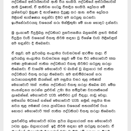
පද්ධතියේ අස්ථායිතාවක් ඇති විය හැකියි. පද්ධතියේ අස්ථායිතාවක්
ඇති වුණොත්, ඒ ඇතිවන ගැටලු විසඳිය හැකියි. ලෝකය මේ
ප්‍රශ්නවලට මුහුණ දී තාක්ෂණය දියුණු කර ඇත. නවීන ලෝකය
පිළිගත් තාක්ෂණය හඳුන්වා දීමට අපි කටයුතු කරනවා.
ඉංජිනේරුවරයකු වශයෙන් ගරු මන්ත්‍රීතුමා මේ ගැන හොඳට දන්නවා.
ශ්‍රී ලංකාවේ විදුලිබල පද්ධතියට පුනර්ජනනීය බලශක්ති ප්‍රභව මඟින්
විදුලිය වැඩි වශයෙන් එකතු කිරීම සඳහා වූ විශේෂ වැඩ පිළිවෙළක්
අපි හඳුන්වා දී තිබෙනවා.
ඒ අනුව, අපි සූර්යබල සංග්‍රාමය වැඩසටහන් ආරම්භ කළා. ඒ
සූර්යබල සංග්‍රාමය වැඩසටහන අනුව මේ වන විට මෙගාවොට් 68ක
පමණ ප්‍රමාණයක් ජාතික පද්ධතියට එකතු කිරීමට කටයුතු කරලා
තිබෙනවා. ඒ වාගේම මෙගාවොට් 10 බැගින් වූ බලාගාර 5ක් ජාතික
පද්ධතියට එකතු කරලා තිබෙනවා. අපි ආඩම්බරයෙන් ගරු
කථානායකතුමනි කියන්නේ, අපි පසුගිය වසර තුළ පමණක්
මෙගාවොට් 118ක් ජාතික පද්ධතියට එකතු කරලා තිබෙන බව. මේක
සංසන්දනය කරන්න පුළුවන්. උමා ඔය සම්පූර්ණ ව්‍යාපෘතියෙන්
ලැබෙන්නේ, මෙගාවොට් 120යි. මෙච්චර දුක් විඳලා, පාඩු වෙලා,
අභියෝග මධ්‍යයේ ගන්නේ මෙගාවොට් 120යි. නමුත්, පසුගිය මාස
නවය තුළ පමණක් රජය ප්‍රාග්ධනය වශයෙන් සතයක්වත් වැය
නොකර මෙගාවොට් 118ක් ජාතික පද්ධතියට එකතු කරලා තිබෙනවා.
පුනරීන්වල මෙගාවොට් 800ක සූර්ය බලාගාරයක් සහ මෙගාවොට්
240ක සුළං බලාගාරයක් ඉදි කිරීම සඳහා අපි කටයුතු කරනවා. ඒ