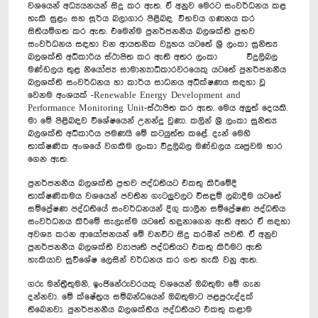
වශයෙන් අධ්‍යයනයන් සිදු කර ඇත. ඒ අනුව මෙරට සංවර්ධනය කළ
හැකි සුළං සහ සූර්ය බලාගාර පිළිබඳ විභවය ගණනය කර
සිතියම්ගත කර ඇත. එමෙන්ම පුනර්ජනනීය බලශක්ති ප්‍රභව
සංවර්ධනය සඳහා වන ආයතනික ව්‍යුහය යටතේ ශ්‍රී ලංකා සුනිත්‍ය
බලශක්ති අධිකාරිය ස්ථාපිත කර ඇති අතර ලංකා විදුලිබල
මණ්ඩලය තුළ නියෝජ්‍ය සාමාන්‍යාධිකාරවරයෙකු යටතේ පුනර්ජනනීය
බලශක්ති සංවර්ධනය හා කාර්ය සාධනය අධීක්ෂණය සඳහා වූ
වෙනම අංශයක් -Renewable Energy Development and
Performance Monitoring Unit-ස්ථාපිත කර ඇත. මෙය අලුත් දෙයකි.
මා මේ පිළිබඳව විශේෂයෙන් උනන්දු වුණා. කලින් ශ්‍රී ලංකා සුනිත්‍ය
බලශක්ති අධිකාරිය පමණයි මේ කටයුත්ත කළේ. දැන් මෙහි
තාක්ෂණික අංශයේ වගකීම ලංකා විදුලිබල මණ්ඩලය ඍජුවම භාර
ගෙන ඇත.
පුනර්ජනනීය බලශක්ති ප්‍රභව පද්ධතියට එකතු කිරී‍මේදී
තාක්ෂණිකමය වශයෙන් පවතින ගැටලුවලට විසඳුම් ලබාදීම යටතේ
සම්ප්‍රේෂණ පද්ධතියේ සංවර්ධනයන් දිගු කාලීන සම්ප්‍රේෂණ පද්ධතිය
සංවර්ධනය කිරීමේ සැලැස්ම යටතේ හඳුනාගෙන ඇති අතර ඒ සඳහා
අවශ්‍ය කරන ආයෝජනයන් මේ වනවිට සිදු කරමින් පවතී. ඒ අනුව
පුනර්ජනනීය බලශක්ති ව්‍යාපෘති පද්ධතියට එකතු කිරීමට ඇති
හැකියාව සුවි‍ශේෂ ලෙසින් වර්ධනය කර ගත හැකි වනු ඇත.
ගරු මන්ත්‍රීතුමනි, ඉංජිනේරුවරයකු වශයෙන් ඔබතුමා මේ ගැන
දන්නවා. මේ ක්ෂේත්‍රය සම්බන්ධයෙන් ඔබතුමාට පළපුරුද්දක්
තිබෙනවා. පුනර්ජනනීය බලශක්තිය පද්ධතියට එකතු කළාම