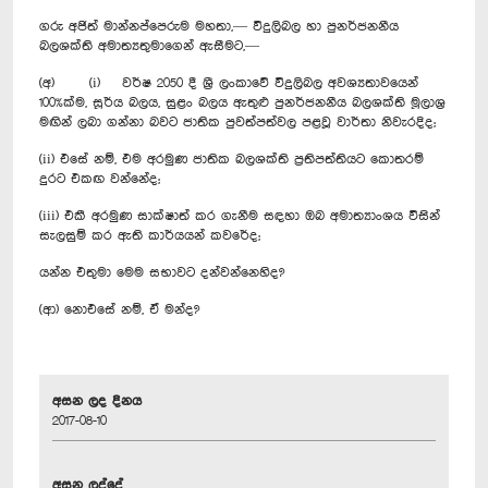
ගරු අජිත් මාන්නප්පෙරුම මහතා,— විදුලිබල හා පුනර්ජනනීය
බලශක්ති අමාත්‍යතුමාගෙන් ඇසීමට,—
(අ) (i) වර්ෂ 2050 දී ශ්‍රී ලංකාවේ විදුලිබල අවශ්‍යතාවයෙන්
100%ක්ම, සූර්ය බලය, සුළං බලය ඇතුළු පුනර්ජනනීය බලශක්ති මූලාශ්‍ර
මඟින් ලබා ගන්නා බවට ජාතික පුවත්පත්වල පළවූ වාර්තා නිවැරදිද;
(ii) එසේ නම්, එම අරමුණ ජාතික බලශක්ති ප්‍රතිපත්තියට කොතරම්
දුරට එකඟ වන්නේද;
(iii) එකී අරමුණ සාක්ෂාත් කර ගැනීම සඳහා ඔබ අමාත්‍යාංශය විසින්
සැලසුම් කර ඇති කාර්යයන් කවරේද;
යන්න එතුමා මෙම සභාවට දන්වන්නෙහිද?
(ආ) නොඑසේ නම්, ඒ මන්ද?
අසන ලද දිනය
2017-08-10
අසන ලද්දේ