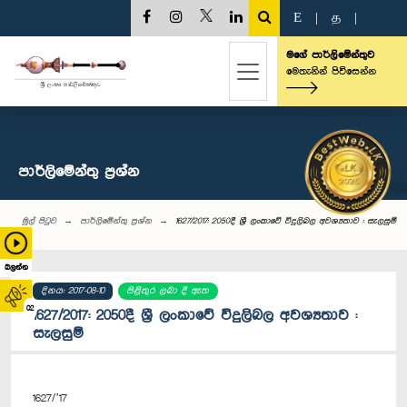
E
|
த
|
මගේ පාර්ලිමේන්තුව
මෙතැනින් පිවිසෙන්න
පාර්ලි‌මේන්තු‌ ප්‍රශ්න
මුල් පිටුව
පාර්ලි‌මේන්තු‌ ප්‍රශ්න
1627/2017: 2050දී ශ්‍රී ලංකාවේ විදුලිබල අවශ්‍යතාව : සැලසුම්
බලන්න
දිනය: 2017-08-10
පිළිතුර ලබා දී ඇත
02
1627/2017: 2050දී ශ්‍රී ලංකාවේ විදුලිබල අවශ්‍යතාව :
සැලසුම්
1627/’17