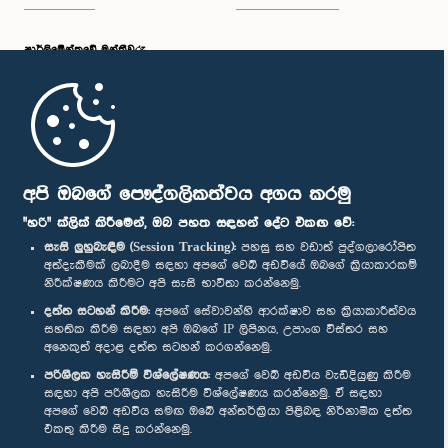
පාර්ලි‌මේන්තුවේ මන්ත්‍රීවරු
මුල් පිටුව
පාර්ලිමේන්තු ජංගම යෙදුම
අපි ඔබගේ පෞද්ගලිකත්වය අගය කරමු
"හරි" ක්ලික් කිරීමෙන්, ඔබ පහත සඳහන් දේට එකඟ වේ:
සැසි ලුහුබැඳීම (Session Tracking):
පහසු සහ වඩාත් පුද්ගලාරෝපිත
අත්දැකීමක් ලබාදීම සඳහා අපගේ වෙබ් අඩවියේ ඔබගේ ක්‍රියාකාරකම්
නිරීක්ෂණය කිරීමට අපි සැසි භාවිතා කරන්නෙමු.
අප හා සම්බන්ධ වී සිටින්න :
දත්ත සටහන් කිරීම:
අපගේ සේවාවන්හි ආරක්ෂාව සහ ක්‍රියාකාරීත්වය
සහතික කිරීම සඳහා අපි ඔබගේ IP ලිපිනය, උපාංග විස්තර සහ
අනෙකුත් අදාළ දත්ත සටහන් කරගන්නෙමු.
සම්මාන
පරිශීලක හැසිරීම් විශ්ලේෂණය:
අපගේ වෙබ් අඩවිය වැඩිදියුණු කිරීම
සඳහා අපි පරිශීලක හැසිරීම විශ්ලේෂණය කරන්නෙමු. ඒ සඳහා
අපගේ වෙබ් අඩවිය සමඟ ඔබේ අන්තර්ක්‍රියා පිළිබඳ නිර්නාමික දත්ත
පෞද්ගලිකත්ව ප්‍රතිපත්තිය
එකතු කිරීම සිදු කරන්නෙමු.