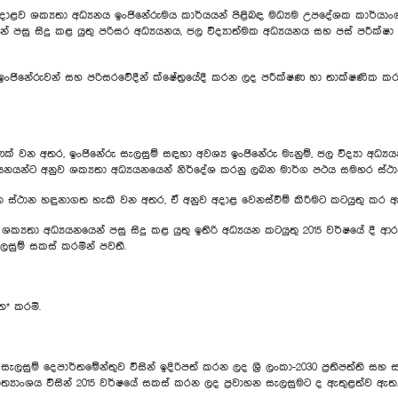
දාළව ශක්‍යතා අධ්‍යනය ඉංජිනේරුමය කාර්යයන් පිළිබඳ මධ්‍යම උපදේශක කාර්යාංශය 
යෙන් පසු සිදු කළ යුතු පරිසර අධ්‍යයනය, ජල විද්‍යාත්මක අධ්‍යයනය සහ පස් පරීක්ෂ
ය ඉංජිනේරුවන් සහ පරිසරවේදීන් ක්ෂේත්‍රයේදී කරන ලද පරීක්ෂණ හා තාක්ෂණික කර
් වන අතර, ඉංජිනේරු සැලසුම් සඳහා අවශ්‍ය ඉංජිනේරු මැනුම්, ජල විද්‍යා අධ්‍යය
යයනයන්ට අනුව ශක්‍යතා අධ්‍යයනයෙන් නිර්දේශ කරනු ලබන මාර්ග පථය සමහර ස්ථාන
 වන ස්ථාන හඳුනාගත හැකි වන අතර, ඒ අනුව අදාළ වෙනස්වීම් කිරීමට කටයුතු කර 
 ශක්‍යතා අධ්‍යයනයෙන් පසු සිදු කළ යුතු ඉතිරි අධ්‍යයන කටයුතු 2015 වර්ෂයේ දී
ලසුම් සකස් කරමින් පවතී.
* කරමි.
සුම් දෙපාර්තමේන්තුව විසින් ඉදිරිපත් කරන ලද ශ්‍රී ලංකා-2030 ප්‍රතිපත්ති සහ සැල
මාත්‍යාංශය විසින් 2015 වර්ෂයේ සකස් කරන ලද ප්‍රවාහන සැලසුමට ද ඇතුළත්ව ඇත