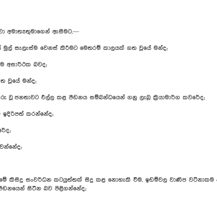
ේවා අමාත්‍යතුමාගෙන් ඇසීමට,—
ල් සැලැස්ම වෙනස් කිරීමට මෙතරම් කාලයක් ගත‍ වූයේ මන්ද;
ම අසාර්ථක බවද;
ත වූයේ මන්ද;
ු වූ ජනතාවට එල්ල කළ පීඩනය සම්බන්ධයෙන් ගනු ලැබූ ක්‍රියාමාර්ග කවරේද;
ඉදිරිපත් කරන්නේද;
රේද;
ෙවන්නේද;
ිමේ කිසිදු සංවර්ධන කටයුත්තක් සිදු කළ නොහැකි වීම, ඉඩම්වල වාණිජ වටිනාකම
ීඩනයෙන් සිටින බව පිළිගන්නේද;