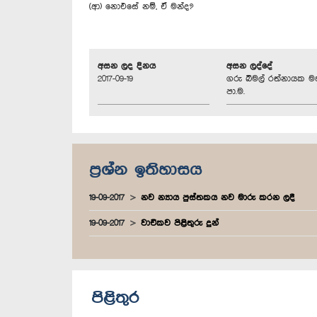
(ආ) නොඑසේ නම්, ඒ මන්ද?
අසන ලද දිනය
අසන ලද්දේ
2017-09-19
ගරු බිමල් රත්නායක ම
පා.ම.
ප්‍රශ්න ඉතිහාසය
19-09-2017
නව න්‍යාය පුස්තකය නව මාරු කරන ලදී
19-09-2017
වාචිකව පිළිතුරු දුන්
පිළිතුර