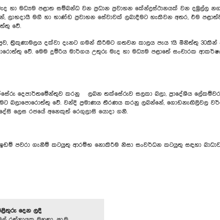
ැද හා මධ්‍යම පළාත සම්බන්ධ වන ප්‍රධාන ප්‍රවාහන කේන්ද්‍රස්ථානයක් වන දඹුල්ල
 ලාභදායී මගී හා භාණ්ඩ ප්‍රවාහන සේවාවක් ලබාදීමට හැකිවන අතර, එම පළාත්වල ම
තු වේ.
ව, ත්‍රිකුණාමලය දක්වා දැනට ගමන් කිරීමට ගතවන කාලය පැය 1යි මිනිත්තු 30කි
ොත්තු වේ. මෙම දුම්රිය මාර්ගය උතුරු මැද හා මධ්‍යම පළාතේ සංචාරක ආකර
රු දෙපාර්තමේන්තුව කරනු ලබන තක්සේරුව සලකා බලා, ප්‍රාදේශීය ලේකම්වරයා
 කිරීමට බලාපොරොත්තු වේ. වන්දි ප්‍රමාණය තීරණය කරනු ලබන්නේ, ගොඩනැඟිලිවල වර්ග ප
ේසි ලෙස රජයේ අනෙකුත් රෙගුලාසි යොදා ගනී.
 ඉඩම් පවරා ගැනීම් කටයුතු ආරම්භ නොකිරීම නිසා සංවර්ධන කටයුතු සඳහා බාධාවන
පිළිතුරු දෙන ලදී
මල් රත්නායක මහතා, පා.ම.