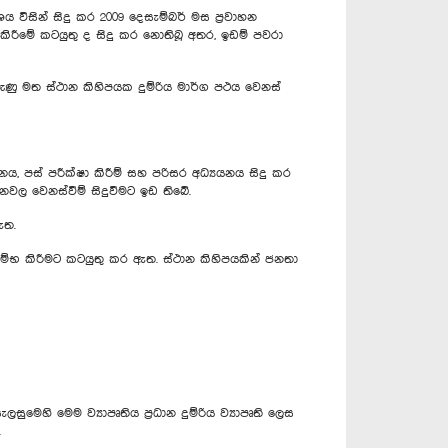
විසින් සිදු කර 2009 දෙසැම්බර් මස ප්‍රවාහන
ා කිරීමේ කටයුතු ද සිදු කර නොතිබූ අතර, ඉඩම් පවරා
ුණු මත ස්ථාන කිහිපයක දුම්රිය මාර්ග පථය වෙනස්
නය, පස් පරීක්ෂා කිරීම් සහ පරිසර අධ්‍යයනය සිදු කර
වල වෙනස්වීම් සිදුවීමට ඉඩ තිබේ.
ඇත.
 ආරම්භ කිරීමට කටයුතු කර ඇත. ස්ථාන කිහිපයකින් ජනතා
සුමෙහි මෙම ව්‍යාපෘතිය ප්‍රධාන දුම්රිය ව්‍යාපෘති ලෙස
.