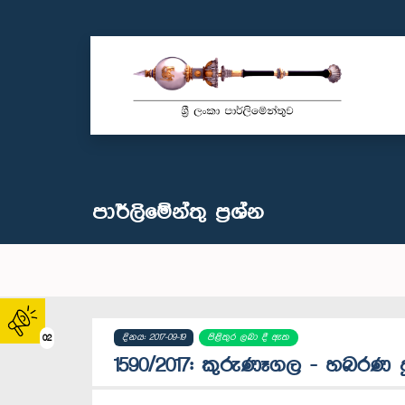
පාර්ලි‌මේන්තු‌ ප්‍රශ්න
දිනය: 2017-09-19
පිළිතුර ලබා දී ඇත
02
1590/2017: කුරුණෑගල - හබරණ 