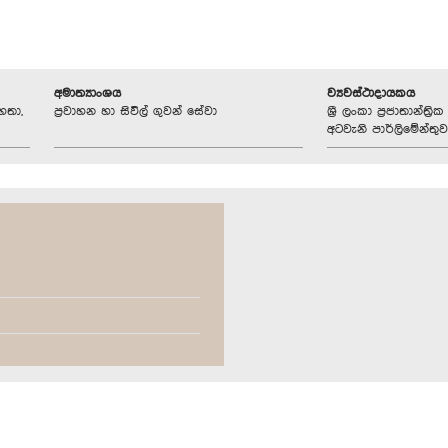
අමාත්‍යාංශය
ව්‍යවස්ථාදායකය
හතා,
ප්‍රවාහන හා සිවිල් ගුවන් සේවා
ශ්‍රී ලංකා ප්‍රජාතාන්ත
අටවැනි පාර්ලිමේන්තුව