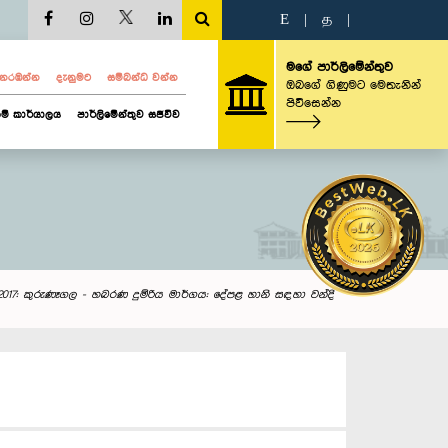
E
|
த
|
මගේ පාර්ලිමේන්තුව
ව නරඹන්න
දැනුමට
සම්බන්ධ වන්න
ඔබගේ ගිණුමට මෙතැනින්
පිවිසෙන්න
ම් කාර්යාලය
පාර්ලිමේන්තුව සජීවීව
/2017: කුරුණෑගල - හබරණ දුම්රිය මාර්ගය: දේපළ හානි සඳහා වන්දි