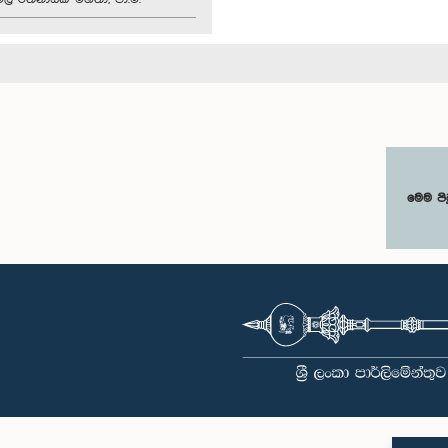
මෙම පි