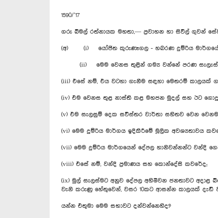
1590/’17
ගරු බිමල් රත්නායක මහතා,— ප්‍රවාහන හා සිවිල් ගුවන් ස
(අ) (i) යෝජිත කුරුණෑගල - හබරණ දුම්රිය මාර්ගයේ මු
(ii) මෙම වෙනස තුළින් ගම්‍ය වන්නේ පරණ සැලැස්
(iii) එසේ නම්, එය වටහා ගැනීම සඳහා මෙතරම් කාලයක් ග
(iv) එම වෙනස තුළ නාස්ති කළ මහජන මුදල් සහ ඊට ‍ගොදුර
(v) එම සැලසුම් දෙක සවිස්තර වාර්තා සහිතව වෙන වෙනම 
(vi) මෙම දුම්රිය මාර්ගය ඉදිකිරීමේ මූලික අවශ්‍යතාවය කව
(vii) මෙම දුම්රිය මාර්ගයෙන් දේපල හානිවන්නන්ට වන්දි ග
(viii) එසේ නම්, වන්දි ප්‍රමාණය සහ කොන්දේසි කවරේද;
(ix) මුල් සැලස්මට අනුව දේපල අහිමිවන ජනතාවට අදාළ බ
වැනි කරුණු හේතුවෙන්, වසර 10කට ආසන්න කාලයක් දැඩි ප
යන්න එතුමා මෙම සභාවට දන්වන්නෙහිද?