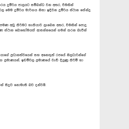
 නගරය දුම්රිය ජාලයට සම්බන්ධ වන අතර, එමඟින්
ෙම දුම්රිය මාර්ගය නිසා ඉදිවන දුම්රිය ස්ථාන කේන්ද්‍ර
න් පමණ අඩු කිරීමට හැකියාව ලැබෙන අතර, එමඟින් පොදු
්ෂණ ස්ථාන බොහෝමයක් ආසන්නයෙන් ගමන් කරන බැවින්
ගේ ප්‍රධානත්වයෙන් සහ අනෙකුත් රජයේ නිලධාරින්ගේ
්‍රමාණයන්, ඉඩම්වල ප්‍රමාණයේ වැඩි දියුණු කිරීම් හා
් සිදුව නොමැති බව දන්වමි.