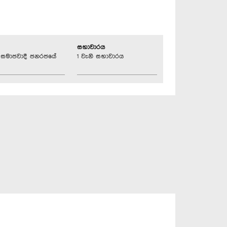
සභාවාරය
්‍රික සමාජවාදී ජනරජයේ
1 වැනි සභාවාරය