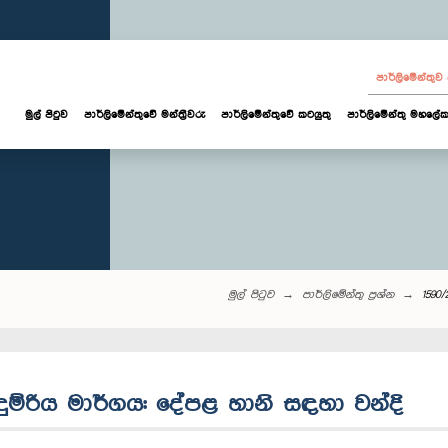
පාර්ලි‌මේන්තු
මුල් පිටුව
පාර්ලි‌මේන්තුවේ මන්ත්‍රීවරු
පාර්ලිමේන්තුවේ කටයුතු
පාර්ලිමේන්තු මහලේක
මුල් පිටුව
පාර්ලි‌මේන්තු‌ ප්‍රශ්න
1590
දුම්රිය මාර්ගය: දේපළ හානි සඳහා වන්දි