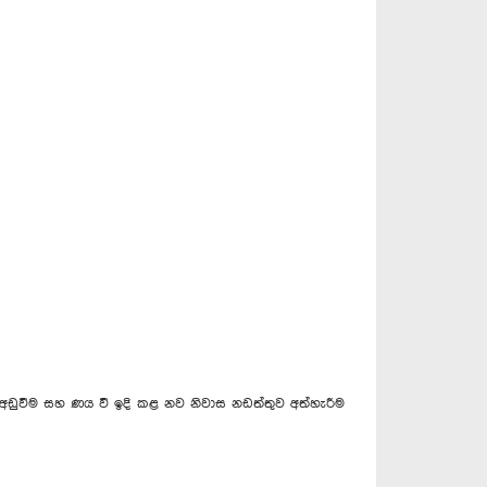
 අඩුවීම සහ ණය වී ඉදි කළ නව නිවාස නඩත්තුව අත්හැරීම