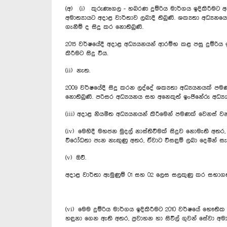
(අ) (i) කුරුණෑගල - හබරණ දුම්රිය මාර්ගය ඉදිකිරීමට අ
අමාත්‍යායට අදාළ වාර්තාව ලබාදී තිබුණි. ශක්‍යතා අධ්‍යන
ගැනීම් ද සිදු කර නොතිබුණි.
2015 වර්ෂයේදී අදාළ අධ්‍යයනයන් ආරම්භ කළ පසු දුම්රි
කිරීමට සිදු විය.
(ii) නැත.
2009 වර්ෂයේදී සිදු කරන ලද්දේ ශක්‍යතා අධ්‍යයනයක් පමණක
නොතිබුණි. පරිසර අධ්‍යයනය සහ අනෙකුත් ඉංජිනේරු අධ්‍
(iii) අදාළ නියමිත අධ්‍යයනයන් කිරීමෙන් පමණක් වෙනස්
(iv) මෙහිදී මහජන මුදල් නාස්තිවීමක් සිදුව නොමැති අතර,
විරෝධතා පැන නැඟුණු අතර, ඒවාට විසඳුම් ලබා දෙමින් සැ
(v) ඔව්.
අදාළ වාර්තා ඇමුණුම් 01 සහ 02 ලෙස සලකුණු කර සභාගත
(vi) මෙම දුම්රිය මාර්ගය ඉදිකිරීමට 2010 වර්ෂයේ භෞතික සැල
හඳුනා ගෙන ඇති අතර, ප්‍රවාහන හා සිවිල් ගුවන් සේවා අ