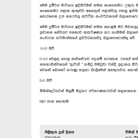
මෙම දුම්රිය මාර්ගය ඉදිකිරීමත් සමඟ නැගෙනහිර, උතුරු ම
නැ‍‍ඟෙනහිර පළාත ඇතුළුව අනෙකුත් පළාත්වල පහසු ඉක්මන්,
කොටගෙන උප නගරවල ආර්ථික සංවර්ධනයන් බලාපොරොත්
මෙම දුම්රිය මාර්ගය ඉදිකිරීමත් සමඟ කොළඹ සිට මඩකලපු
ප්‍රවාහන සේවයට ජනතාව ආකර්ෂණය කර ගැනීමත් බලාපොර
සංචාරක කර්මාන්තයේ ප්‍රවර්ධනයක්ද බලාපොරොත්තු වේ.
(vii) ඔව්.
(viii) වෙළඳ පොළ තක්සේරුව පදනම් කරගෙන රජයේ තක්සේ
සහභාගිත්වයෙන් "ලාර්ක් " කමිටු පිහිටුවා වන්දි ප්‍රදානය
වෙනත් බොහෝ කරුණු සලකා බැලීමෙන් අනතුරුවය. කොන්ද
(ix) ඔව්.
මිනින්දෝරුවන් මිනුම් සිදුකර පරිහරණකරුවන් හඳුනාගෙන
(ආ) පැන නොනඟී.
පිළිතුරු දුන් දිනය
විසින් 
2017-09-19
ගරු බි