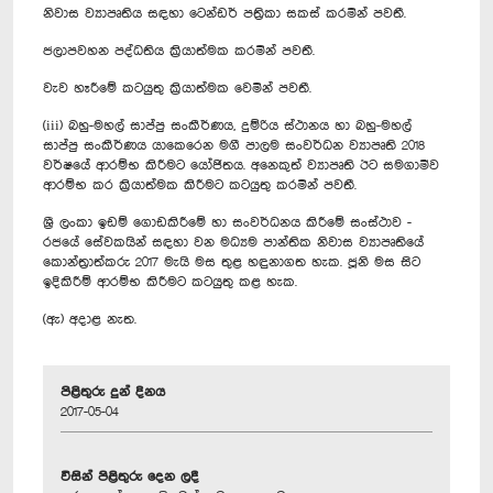
නිවාස ව්‍යාපෘතිය සඳහා ටෙන්ඩර් පත්‍රිකා සකස් කරමින් පවතී.
ජලාපවහන පද්ධතිය ක්‍රියාත්මක කරමින් පවතී.
වැව හෑරීමේ කටයුතු ක්‍රියාත්මක වෙමින් පවතී.
(iii) බහු-මහල් සාප්පු සංකීර්ණය, දුම්රිය ස්ථානය හා බහු-මහල්
සාප්පු සංකීර්ණය යාකෙරෙන මගී පාලම සංවර්ධන ව්‍යාපෘති 2018
වර්ෂයේ ආරම්භ කිරීමට යෝජිතය. අනෙකුත් ව්‍යාපෘති ඊට සමගාමීව
ආරම්භ කර ක්‍රියාත්මක කිරීමට කටයුතු කරමින් පවතී.
ශ්‍රී ලංකා ඉඩම් ගොඩකිරීමේ හා සංවර්ධනය කිරීමේ සංස්ථාව -
රජයේ සේවකයින් සඳහා වන මධ්‍යම පාන්තික නිවාස ව්‍යාපෘතියේ
කොන්ත්‍රාත්කරු 2017 මැයි මස තුළ හඳුනාගත හැක. ජූනි මස සිට
ඉදිකිරීම් ආරම්භ කිරීමට කටයුතු කළ හැක.
(ඇ) අදාළ නැත.
පිළිතුරු දුන් දිනය
2017-05-04
විසින් පිළිතුරු දෙන ලදී