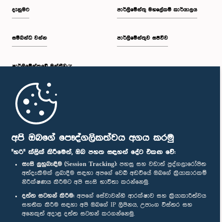
දැනුමට
පාර්ලිමේන්තු මහලේකම් කාර්යාලය
සම්බන්ධ වන්න
පාර්ලිමේන්තුව සජීවීව
පාර්ලි‌මේන්තුවේ මන්ත්‍රීවරු
මුල් පිටුව
පාර්ලිමේන්තු ජංගම යෙදුම
අපි ඔබගේ පෞද්ගලිකත්වය අගය කරමු
"හරි" ක්ලික් කිරීමෙන්, ඔබ පහත සඳහන් දේට එකඟ වේ:
සැසි ලුහුබැඳීම (Session Tracking):
පහසු සහ වඩාත් පුද්ගලාරෝපිත
අත්දැකීමක් ලබාදීම සඳහා අපගේ වෙබ් අඩවියේ ඔබගේ ක්‍රියාකාරකම්
නිරීක්ෂණය කිරීමට අපි සැසි භාවිතා කරන්නෙමු.
අප හා සම්බන්ධ වී සිටින්න :
දත්ත සටහන් කිරීම:
අපගේ සේවාවන්හි ආරක්ෂාව සහ ක්‍රියාකාරීත්වය
සහතික කිරීම සඳහා අපි ඔබගේ IP ලිපිනය, උපාංග විස්තර සහ
අනෙකුත් අදාළ දත්ත සටහන් කරගන්නෙමු.