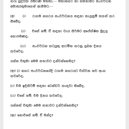
ගරු බුද්ධික පතිරණ මහතා,— මහානගර හා බස්නාහිර සංවර්ධන
අමාත්‍යතුමාගෙන් ඇසීමට,—
(අ) (i) රාගම නගරය සංවර්ධනය සඳහා සැලසුම් සකස් කර
තිබේද;
(ii) එසේ නම්, ඒ සඳහා වැය කිරීමට අපේක්ෂිත මුදල
කොපමණද;
(iii) සංවර්ධන කටයුතු ආරම්භ කරනු ලබන දිනය
කවරේද;
යන්න එතුමා මෙම සභාවට දන්වන්නෙහිද?
(ආ) (i) නගර සංවර්ධනයේදී රාගම නගරයට එක්වන නව අංග
කවරේද;
(ii) එම ඉදිකිරීම් සඳහා ටෙන්ඩර් කැඳවා තිබේද;
(iii) එසේ නම්, එම දිනය කවරේද;
යන්නත් එතුමා මෙම සභාවට දන්වන්නෙහිද?
(ඇ) නොඑසේ නම්, ඒ මන්ද?