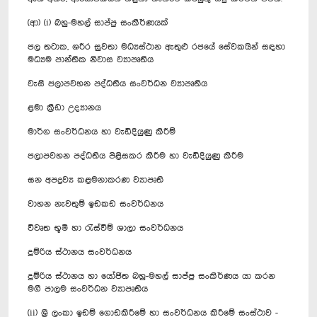
(ආ) (i) බහු-මහල් සාප්පු සංකීර්ණයක්
ජල තටාක, ශරීර සුවතා මධ්‍යස්ථාන ඇතුළු රජයේ සේවකයින් සඳහා
මධ්‍යම පාන්තික නිවාස ව්‍යාපෘතිය
වැසි ජලාපවහන පද්ධතිය සංවර්ධන ව්‍යාපෘතිය
ළමා ක්‍රීඩා උද්‍යානය
මාර්ග සංවර්ධනය හා වැඩිදියුණු කිරීම්
ජලාපවහන පද්ධතිය පිළිසකර කිරීම හා වැඩිදියුණු කිරීම
ඝන අපද්‍රව්‍ය කළමනාකරණ ව්‍යාපෘති
වාහන නැවතුම් ඉඩකඩ සංවර්ධනය
විවෘත භූමි හා රැස්වීම් ශාලා සංවර්ධනය
දුම්රිය ස්ථානය සංවර්ධනය
දුම්රිය ස්ථානය හා යෝජිත බහු-මහල් සාප්පු සංකීර්ණය යා කරන
මගී පාලම සංවර්ධන ව්‍යාපෘතිය
(ii) ශ්‍රී ලංකා ඉඩම් ගොඩකිරීමේ හා සංවර්ධනය කිරීමේ සංස්ථාව -