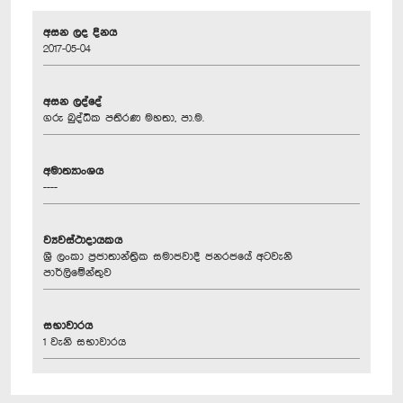
අසන ලද දිනය
2017-05-04
අසන ලද්දේ
ගරු බුද්ධික පතිරණ මහතා, පා.ම.
අමාත්‍යාංශය
----
ව්‍යවස්ථාදායකය
ශ්‍රී ලංකා ප්‍රජාතාන්ත්‍රික සමාජවාදී ජනරජයේ අටවැනි
පාර්ලිමේන්තුව
සභාවාරය
1 වැනි සභාවාරය