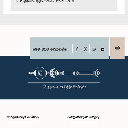
ගරු ලසන්ත අලගියවන්න මහතා, පා.ම.
Facebook
මෙම පිටුව බෙදාගන්න
X
WhatsApp
LinkedIn
පාර්ලි‌මේන්තුව නරඹන්න
පාර්ලිමේන්තුවේ කටයුතු