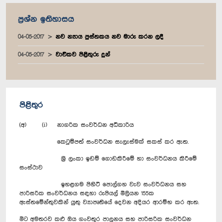
ප්‍රශ්න ඉතිහාසය
04-05-2017
නව න්‍යාය පුස්තකය නව මාරු කරන ලදී
04-05-2017
වාචිකව පිළිතුරු දුන්
පිළිතුර
(අ) (i) නාගරික සංවර්ධන අධිකාරිය
කෙටුම්පත් සංවර්ධන සැලැස්මක් සකස් කර ඇත.
ශ්‍රී ලංකා ඉඩම් ගොඩකිරීමේ හා සංවර්ධනය කිරීමේ
සංස්ථාව
ඉහළගම පිහිටි පොල්ගහ වැව සංවර්ධනය සහ
පාරිසරික සංවර්ධනය සඳහා රුපියල් මිලියන 155ක
ඇස්තමේන්තුවකින් යුතු ව්‍යාපෘතියේ දෙවන අදියර ආරම්භ කර ඇත.
මීට අමතරව කළු ඔය ගංවතුර පාලනය සහ පාරිසරික සංවර්ධන