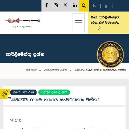
E
|
த
|
මගේ පාර්ලිමේන්තුව
මෙතැනින් පිවිසෙන්න
පාර්ලි‌මේන්තු‌ ප්‍රශ්න
මුල් පිටුව
පාර්ලි‌මේන්තු‌ ප්‍රශ්න
1448/2017: රාගම නගරය සංවර්ධනය: විස්තර
දිනය: 2017-05-04
පිළිතුර ලබා දී ඇත
02
1448/2017: රාගම නගරය සංවර්ධනය: විස්තර
1448/’16