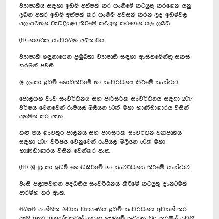
ව්‍යාපෘතිය සඳහා ඉඩම් අත්පත් කර ගැනීමේ කටයුතු කරගෙන යනු
ලබන අතර ඉඩම් අත්පත් කර ගැනීම අවසන් කරන ලද ඉඩම්වල
ජලාපවහන වැඩිදියුණු කිරීමේ කටයුතු කරගෙන යනු ලබයි.
(ii) නාගරික සංවර්ධන අධිකාරිය
ව්‍යාපෘති හඳුනාගෙන ප්‍රමුඛතා ව්‍යාපෘති සඳහා ඇස්තමේන්තු සකස්
කරමින් පවතී.
ශ්‍රී ලංකා ඉඩම් ගොඩකිරීමේ හා සංවර්ධනය කිරීමේ සංස්ථාව
පොල්ගහ වැව සංවර්ධනය සහ පාරිසරික සංවර්ධනය සඳහා 2017
වර්ෂය වෙනුවෙන් රුපියල් මිලියන 50ක් මහා භාණ්ඩාගාරය විසින්
අනුමත කර ඇත.
කළු ඔය ගංවතුර පාලනය සහ පාරිසරික සංවර්ධන ව්‍යාපෘතිය
සඳහා 2017 වර්ෂය වෙනුවෙන් රුපියල් මිලියන 50ක් මහා
භාණ්ඩාගාරය විසින් වෙන්කර ඇත.
(iii) ශ්‍රී ලංකා ඉඩම් ගොඩකිරීමේ හා සංවර්ධනය කිරීමේ සංස්ථාව
වැසි ජලාපවහන පද්ධතිය සංවර්ධනය කිරීමේ කටයුතු දැනටමත්
ආරම්භ කර ඇත.
මධ්‍යම පාන්තික නිවාස ව්‍යාපෘතිය ඉඩම් සංවර්ධනය අවසන් කර
ඇති අතර, ආයෝජකයින් හඳුනා ගැනීමේ කටයුතු සිදු කරමින් පවතී.