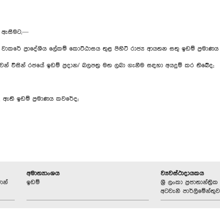
න් ඇසීමට,—
ාකරේ ප්‍රාදේශීය ලේකම් කොට්ඨාසය තුළ පිහිටි රාජ්‍ය ආයතන සතු ඉඩම් ප්‍රමාණ
ිසින් රජයේ ඉඩම් ප්‍රදාන/ බලපත්‍ර මත ලබා ගැනීම සඳහා අයදුම් කර තිබේද;
දී ඇති ඉඩම් ප්‍රමාණය කවරේද;
අමාත්‍යාංශය
ව්‍යවස්ථාදායකය
ාන්
ඉඩම්
ශ්‍රී ලංකා ප්‍රජාතාන්ත
අටවැනි පාර්ලිමේන්තුව