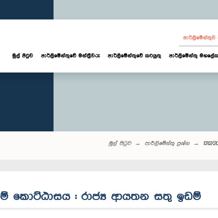
පාර්ලි‌මේන්තු
මුල් පිටුව
පාර්ලි‌මේන්තුවේ මන්ත්‍රීවරු
පාර්ලිමේන්තුවේ කටයුතු
පාර්ලිමේන්තු මහලේක
මුල් පිටුව
පාර්ලි‌මේන්තු‌ ප්‍රශ්න
1312/
ලේකම් කොට්ඨාසය : රාජ්‍ය ආයතන සතු ඉඩම්