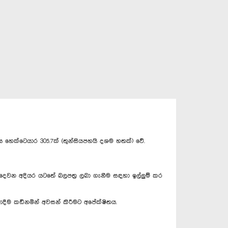
 හෙක්ටෙයාර 305.7ක් (තුන්සියපහයි දශම හතක්) වේ.
දෙවන අදියර යටතේ බලපත්‍ර ලබා ගැනීම සඳහා ඉල්ලුම් කර
ලබාදීම කඩිනමින් අවසන් කිරීමට අපේක්ෂිතය.