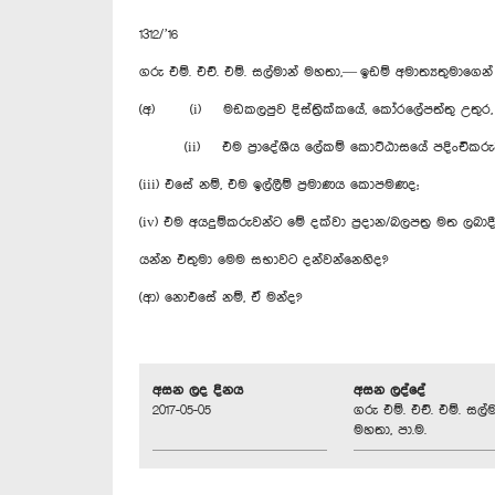
1312/’16
ගරු එම්. එච්. එම්. සල්මාන් මහතා,— ඉඩම් අමාත්‍යතුමාගෙ
(අ) (i) මඩකලපුව දිස්ත්‍රික්කයේ, කෝරලේපත්තු උතුර, ව
(ii) එම ප්‍රාදේශීය ලේකම් කොට්ඨාසයේ පදිංචිකරුවන් ව
(iii) එසේ නම්, එම ඉල්ලීම් ප්‍රමාණය කොපමණද;
(iv) එම අයදුම්කරුවන්ට මේ දක්වා ප්‍රදාන/බලපත්‍ර මත ලබා
යන්න එතුමා මෙම සභාවට දන්වන්නෙහිද?
(ආ) නොඑසේ නම්, ඒ මන්ද?‍
අසන ලද දිනය
අසන ලද්දේ
2017-05-05
ගරු එම්. එච්. එම්. සල්ම
මහතා, පා.ම.