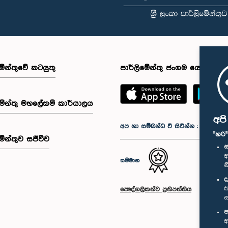
මේන්තුවේ කටයුතු
පාර්ලිමේන්තු ජංගම යෙදුම
මේන්තු මහලේකම් කාර්යාලය
අප
අප හා සම්බන්ධ වී සිටින්න :
"හරි
මේන්තුව සජීවීව
ස
අ
සම්මාන
න
ද
ක
පෞද්ගලිකත්ව ප්‍රතිපත්තිය
ස
ප
අ