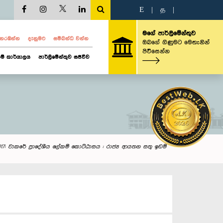
E
|
த
|
මගේ පාර්ලිමේන්තුව
ව නරඹන්න
දැනුමට
සම්බන්ධ වන්න
ඔබගේ ගිණුමට මෙතැනින්
පිවිසෙන්න
ම් කාර්යාලය
පාර්ලිමේන්තුව සජීවීව
2017: වාකරේ ප්‍රාදේශීය ලේකම් කොට්ඨාසය : රාජ්‍ය ආයතන සතු ඉඩම්