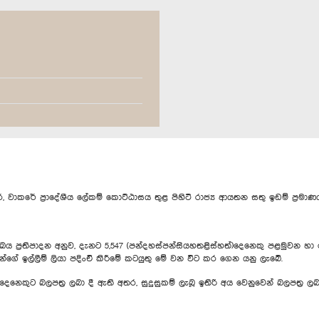
කරේ ප්‍රාදේශීය ලේකම් කොට්ඨාසය තුළ පිහිටි රාජ්‍ය ආයතන සතු ඉඩම් ප්‍රමාණය
්‍රතිපාදන අනුව, දැනට 5,547 (පන්දහස්පන්සියහතළිස්හත්)දෙනෙකු පළමුවන හා 
ගේ ඉල්ලීම් ලියා පදිංචි කිරීමේ කටයුතු මේ වන විට කර ගෙන යනු ලැබේ.
 දෙනෙකුට බලපත්‍ර ලබා දී ඇති අතර, සුදුසුකම් ලැබූ ඉතිරි අය වෙනුවෙන් බලපත්‍ර 