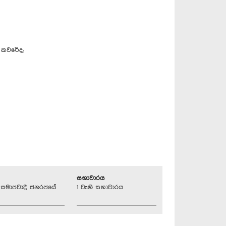
ය කවරේද;
සභාවාරය
්‍රික සමාජවාදී ජනරජයේ
1 වැනි සභාවාරය