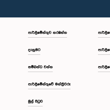
පාර්ලි‌මේන්තුව නරඹන්න
පාර්ලි
දැනුමට
පාර්ලි
සම්බන්ධ වන්න
පාර්ලි
පාර්ලි‌මේන්තුවේ මන්ත්‍රීවරු
මුල් පිටුව