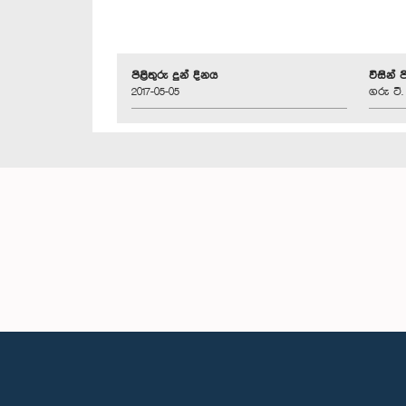
පිළිතුරු දුන් දිනය
විසින් 
2017-05-05
ගරු ටී