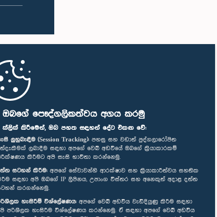
ි ඔබගේ පෞද්ගලිකත්වය අගය කරමු
" ක්ලික් කිරීමෙන්, ඔබ පහත සඳහන් දේට එකඟ වේ:
ැසි ලුහුබැඳීම (Session Tracking):
පහසු සහ වඩාත් පුද්ගලාරෝපිත
ත්දැකීමක් ලබාදීම සඳහා අපගේ වෙබ් අඩවියේ ඔබගේ ක්‍රියාකාරකම්
ිරීක්ෂණය කිරීමට අපි සැසි භාවිතා කරන්නෙමු.
ත්ත සටහන් කිරීම:
අපගේ සේවාවන්හි ආරක්ෂාව සහ ක්‍රියාකාරීත්වය සහතික
ිරීම සඳහා අපි ඔබගේ IP ලිපිනය, උපාංග විස්තර සහ අනෙකුත් අදාළ දත්ත
ටහන් කරගන්නෙමු.
රිශීලක හැසිරීම් විශ්ලේෂණය:
අපගේ වෙබ් අඩවිය වැඩිදියුණු කිරීම සඳහා
පි පරිශීලක හැසිරීම විශ්ලේෂණය කරන්නෙමු. ඒ සඳහා අපගේ වෙබ් අඩවිය