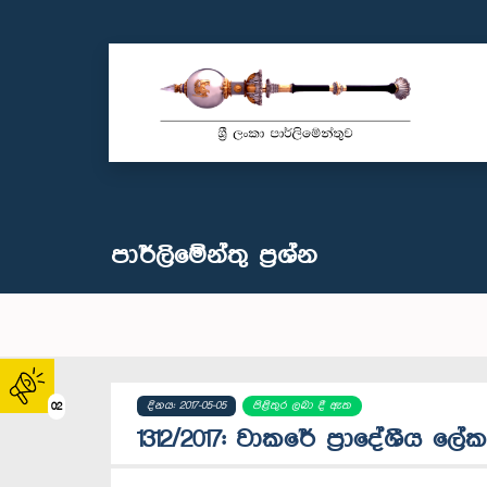
පාර්ලි‌මේන්තු‌ ප්‍රශ්න
දිනය: 2017-05-05
පිළිතුර ලබා දී ඇත
02
1312/2017: වාකරේ ප්‍රාදේශීය 