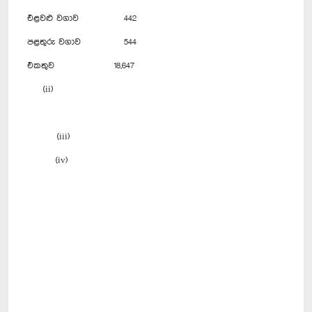
එළවළු වගාව
442
පළතුරු වගාව
544
එකතුව
18,647
(ii)
(iii)
(iv)