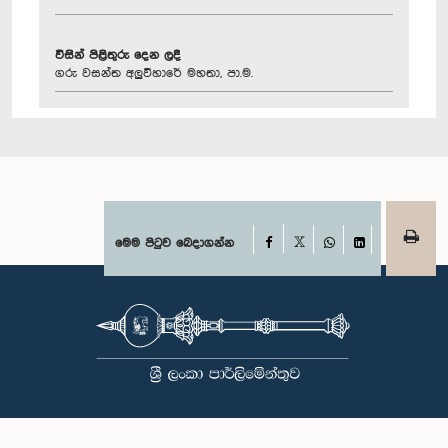
විසින් පිළිතුරු දෙන ලදී
ගරු වසන්ත අලුවිහාරේ මහතා, පා.ම.
Facebook
මෙම පිටුව බෙදාගන්න
X
WhatsApp
LinkedIn