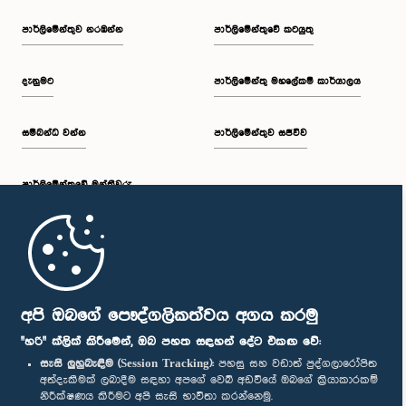
පාර්ලි‌මේන්තුව නරඹන්න
පාර්ලිමේන්තුවේ කටයුතු
දැනුමට
පාර්ලිමේන්තු මහලේකම් කාර්යාලය
සම්බන්ධ වන්න
පාර්ලිමේන්තුව සජීවීව
පාර්ලි‌මේන්තුවේ මන්ත්‍රීවරු
මුල් පිටුව
පාර්ලිමේන්තු ජංගම යෙදුම
අපි ඔබගේ පෞද්ගලිකත්වය අගය කරමු
"හරි" ක්ලික් කිරීමෙන්, ඔබ පහත සඳහන් දේට එකඟ වේ:
සැසි ලුහුබැඳීම (Session Tracking):
පහසු සහ වඩාත් පුද්ගලාරෝපිත
අත්දැකීමක් ලබාදීම සඳහා අපගේ වෙබ් අඩවියේ ඔබගේ ක්‍රියාකාරකම්
නිරීක්ෂණය කිරීමට අපි සැසි භාවිතා කරන්නෙමු.