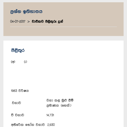
ප්‍රශ්න ඉතිහාසය
04-07-2017
වාචිකව පිළිතුරු දුන්
පිළිතුර
(අ) (i)
1983 වර්ෂය
වගා කළ මුළු බිම්
වගාව
ප්‍රමාණය (හෙක්.)
වී වගාව
14,731
අතිරේක භෝග වගාව
2,930