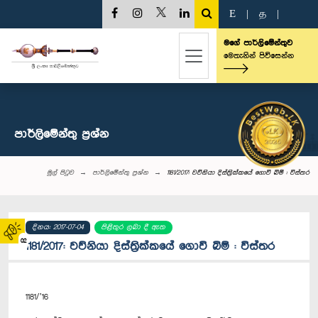
E
|
த
|
මගේ පාර්ලිමේන්තුව
මෙතැනින් පිවිසෙන්න
පාර්ලි‌මේන්තු‌ ප්‍රශ්න
මුල් පිටුව
පාර්ලි‌මේන්තු‌ ප්‍රශ්න
1181/2017: වව්නියා දිස්ත්‍රික්කයේ ගොවි බිම් : විස්තර
දිනය: 2017-07-04
පිළිතුර ලබා දී ඇත
02
1181/2017: වව්නියා දිස්ත්‍රික්කයේ ගොවි බිම් : විස්තර
1181/’16