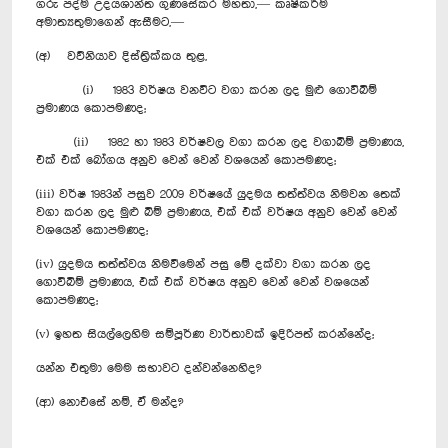
ගරු පද්ම උදයශාන්ත ගුණසේකර මහතා,— කෘෂිකර්ම
අමාත්‍යතුමාගෙන් ඇසීමට,—
(අ) වව්නියාව දිස්ත්‍රික්කය තුළ,
(i) 1983 වර්ෂය වනවිට වගා කරන ලද මුළු ගොවිබිම්
ප්‍රමාණය කොපමණද;
(ii) 1982 හා 1983 වර්ෂවල වගා කරන ලද වගාබිම් ප්‍රමාණය,
එක් එක් බෝගය අනුව වෙන් වෙන් වශයෙන් කොපමණද;
(iii) වර්ෂ 1983න් පසුව 2009 වර්ෂයේ යුදමය තත්ත්වය නිමවන තෙක්
වගා කරන ලද මුළු බිම් ප්‍රමාණය, එක් එක් වර්ෂය අනුව වෙන් වෙන්
වශයෙන් කොපමණද;
(iv) යුදමය තත්ත්වය නිමවීමෙන් පසු මේ දක්වා වගා කරන ලද
ගොවිබිම් ප්‍රමාණය, එක් එක් වර්ෂය අනුව වෙන් වෙන් වශයෙන්
කොපමණද;
(v) ඉහත සියල්ලෙහිම සම්පූර්ණ වාර්තාවක් ඉදිරිපත් කරන්නේද;
යන්න එතුමා මෙම සභාව‍ට දන්වන්නෙහිද?
(ආ) නොඑසේ නම්, ඒ මන්ද?