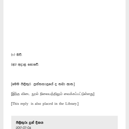
(v) ඔව්.
(ආ) අදාළ නොවේ.
[මෙම පිළිතුර පුස්තකාලයේ ද තබා ඇත.]
[இந்த விடை நூல் நிலையத்திலும் வைக்கப்பட்டுள்ளது]
[This reply is also placed in the Library.]
පිළිතුරු දුන් දිනය
2017-07-04