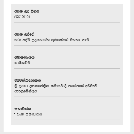
අසන ලද දිනය
2017-07-04
අසන ලද්දේ
ගරු පද්ම උදයශාන්ත ගුණසේකර මහතා, පා.ම.
අමාත්‍යාංශය
කෘෂිකර්ම
ව්‍යවස්ථාදායකය
ශ්‍රී ලංකා ප්‍රජාතාන්ත්‍රික සමාජවාදී ජනරජයේ අටවැනි
පාර්ලිමේන්තුව
සභාවාරය
1 වැනි සභාවාරය