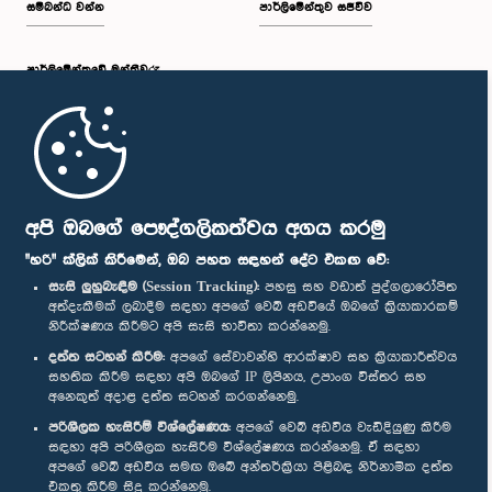
සම්බන්ධ වන්න
පාර්ලිමේන්තුව සජීවීව
පාර්ලි‌මේන්තුවේ මන්ත්‍රීවරු
මුල් පිටුව
පාර්ලිමේන්තු ජංගම යෙදුම
අපි ඔබගේ පෞද්ගලිකත්වය අගය කරමු
"හරි" ක්ලික් කිරීමෙන්, ඔබ පහත සඳහන් දේට එකඟ වේ:
සැසි ලුහුබැඳීම (Session Tracking):
පහසු සහ වඩාත් පුද්ගලාරෝපිත
අත්දැකීමක් ලබාදීම සඳහා අපගේ වෙබ් අඩවියේ ඔබගේ ක්‍රියාකාරකම්
නිරීක්ෂණය කිරීමට අපි සැසි භාවිතා කරන්නෙමු.
අප හා සම්බන්ධ වී සිටින්න :
දත්ත සටහන් කිරීම:
අපගේ සේවාවන්හි ආරක්ෂාව සහ ක්‍රියාකාරීත්වය
සහතික කිරීම සඳහා අපි ඔබගේ IP ලිපිනය, උපාංග විස්තර සහ
අනෙකුත් අදාළ දත්ත සටහන් කරගන්නෙමු.
සම්මාන
පරිශීලක හැසිරීම් විශ්ලේෂණය:
අපගේ වෙබ් අඩවිය වැඩිදියුණු කිරීම
සඳහා අපි පරිශීලක හැසිරීම විශ්ලේෂණය කරන්නෙමු. ඒ සඳහා
අපගේ වෙබ් අඩවිය සමඟ ඔබේ අන්තර්ක්‍රියා පිළිබඳ නිර්නාමික දත්ත
පෞද්ගලිකත්ව ප්‍රතිපත්තිය
එකතු කිරීම සිදු කරන්නෙමු.