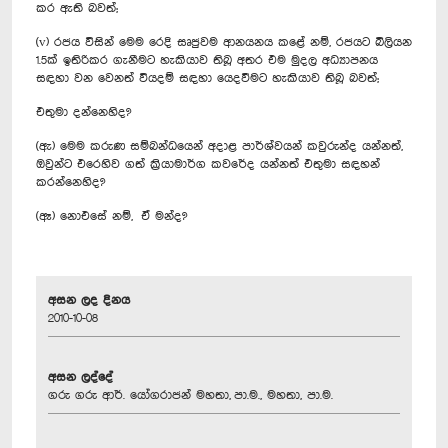
කර ඇති බවත්;
(v) රජය විසින් මෙම රෙදි සෘජුවම ආනයනය කළේ නම්, රජයට බිලියන
1.5ක් ඉතිරිකර ගැනීමට හැකියාව තිබූ අතර එම මුදල අධ්‍යාපනය
සඳහා වන වෙනත් වියදම් සඳහා යෙදවීමට හැකියාව තිබූ බවත්;
එතුමා දන්නෙහිද?
(ඇ) මෙම කරුණ සම්බන්ධයෙන් අදාළ පාර්ශ්වයන් කවුරුන්ද යන්නත්,
ඔවුන්ට එරෙහිව ගත් ක්‍රියාමාර්ග කවරේද යන්නත් එතුමා සඳහන්
කරන්නෙහිද?
(ඈ) නොඑසේ නම්, ඒ මන්ද?
අසන ලද දිනය
2010-10-08
අසන ලද්දේ
ගරු ගරු ආර්. යෝගරාජන් මහතා, පා.ම., මහතා, පා.ම.