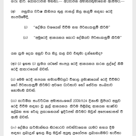
ගරු ආර්. යෝගරාජන් මහතා,— අධ්‍යාපන අමාත්‍යතුමාගෙන් ඇසීමට,—
(අ) පසුගිය වර්ෂ කිහිපය තුළ පාසල් නිල ඇඳුම් සඳහා රෙදි
සැපයීමේදී,
(i) “දේශීය වශයෙන් විවීම සහ පිරිසැකසුම් කිරීම”
(ii) “අමුරෙදි ආනයනය කොට දේශීයව පිරිසැකසුම් කිරීම”
යන ක්‍රම දෙක අනුව එය සිදු කළ බව එතුමා දන්නෙහිද?
(ආ) (i) ඉහත (i) ක්‍රමය යටතේ සැපයූ රෙදි ආනයනය කරන ලද්දේ නිමි
රෙදි ආකාරයෙන් බවත්;
(ii) මෙම රෙදි සපයන සමාගම්වලට විශාල ප්‍රමාණයෙන් රෙදි විවීමට
හෝ පිරිසැකසුම් කිරීමට‍ අවශ්‍ය ධාරිතාව හෝ සේවක සංඛ්‍යාව
නොමැති බවත්;
(iii) කාර්මික සංවර්ධන අමාත්‍යංශයේ 2009.11.24 දිනැති ලිපියට අනුව
රෙදි විවීම සඳහා වූ නූල් ආනයනය කිරීම පිළිබඳ ආනයන භාණ්ඩ
ලේඛන සහ රේගු ප්‍රකාශනයන් ඉදිරිපත් කිරීමට ඔවුන් අපොහොසත් වී
ඇති බවත්;
(iv) දේශීය කර්මාන්තය තිරසාරව පවත්වාගෙන යාමට සහය දීම
සඳහා ලබාදුන් ඉහල මිල ඔවුන් අයුතු ප්‍රයෝජන ලබාගැනීමට භාවිතා