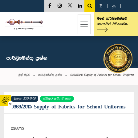
E
|
த
|
මගේ පාර්ලිමේන්තුව
මෙතැනින් පිවිසෙන්න
පාර්ලි‌මේන්තු‌ ප්‍රශ්න
මුල් පිටුව
පාර්ලි‌මේන්තු‌ ප්‍රශ්න
0363/2010: Supply of Fabrics for School Uniforms
දිනය: 2010-10-08
පිළිතුර ලබා දී ඇත
02
0363/2010: Supply of Fabrics for School Uniforms
0363/’10