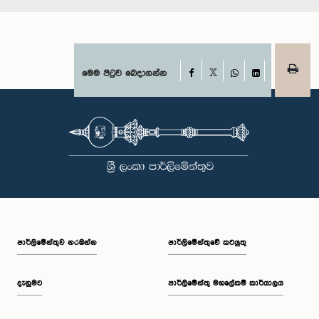
Facebook
මෙම පිටුව බෙදාගන්න
X
WhatsApp
LinkedIn
පාර්ලි‌මේන්තුව නරඹන්න
පාර්ලිමේන්තුවේ කටයුතු
දැනුමට
පාර්ලිමේන්තු මහලේකම් කාර්යාලය