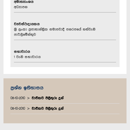
අමාත්‍යාංශය
අධ්‍යාපන
ව්‍යවස්ථාදායකය
ශ්‍රී ලංකා ප්‍රජාතාන්ත්‍රික සමාජවාදී ජනරජයේ හත්වැනි
පාර්ලිමේන්තුව
සභාවාරය
1 වැනි සභාවාරය
ප්‍රශ්න ඉතිහාසය
08-10-2010
වාචිකව පිළිතුරු දුන්
08-10-2010
වාචිකව පිළිතුරු දුන්